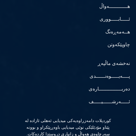
هــــــــــــەواڵ
ئـــــابـــــووری
هــەمەڕەنگ
چاوپێکەوتن
نەخشەی ماڵپەڕ
پــــەیـــــوەنــــــدی
دەربـــــــــــــــارەی
ئـــــەرشــــــیـــــف
كوردپلات دامەزراوەیەكی میدیایی ئەهلی ئازادە لە
پێناو مۆدێلێكی نوێی میدیایی باوەڕپێكراو و بوونە
سەرچاوەی هەواڵ و زانیاری دروستدا كاردەكات.