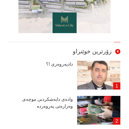
زۆرترین خوێنراو
دادپەروەری !؟
وادەی دابەشكردنی موچەی
وەزارەتی پەروەردە