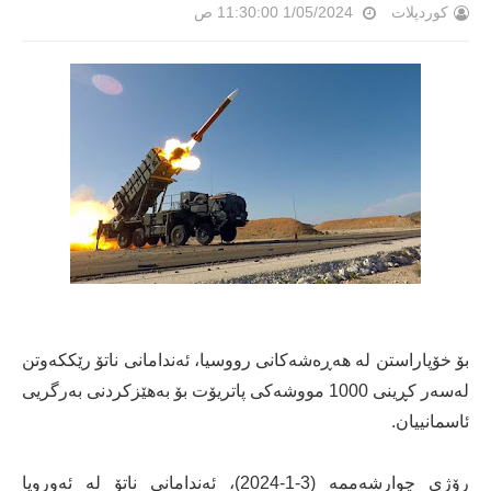
کوردپلات
1/05/2024 11:30:00 ص
بۆ خۆپاراستن لە هەڕەشەکانی رووسیا، ئەندامانی ناتۆ رێککەوتن
لەسەر کڕینی 1000 مووشەکی پاتریۆت بۆ بەهێزکردنی بەرگریی
ئاسمانییان.
رۆژی چوارشەممە (3-1-2024)، ئەندامانی ناتۆ لە ئەوروپا