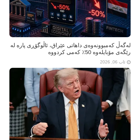
لەگەڵ کەمبوونەوەی داهاتی عێراق، ئاڵوگۆڕی پارە لە
رێگەی مۆبایلەوە 50٪ کەمی کردووە
ئاب 06, 2026