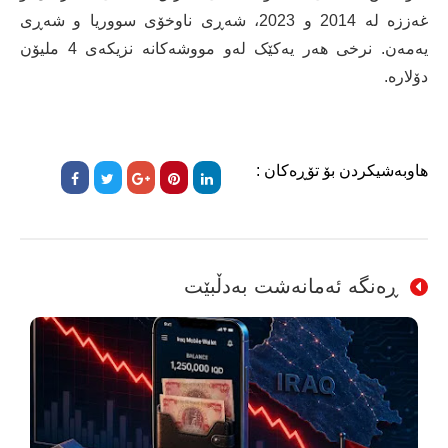
غەززە لە 2014 و 2023، شەڕی ناوخۆی سووریا و شەڕی
یەمەن. نرخی هەر یەکێک لەو مووشەکانە نزیکەی 4 ملیۆن
دۆلارە.
هاوبەشیکردن بۆ تۆڕەکان :
ڕەنگە ئەمانەشت بەدڵبێت