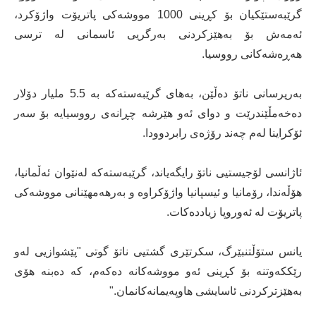
گرێبەستێکیان بۆ کڕینی 1000 مووشەکی پاتریۆت واژۆکرد،
ئەمەش بۆ بەهێزکردنی بەرگریی ئاسمانی لە ترسی
هەڕەشەکانی رووسیا.
بەرپرسانی ناتۆ دەڵێن، بەهای گرێبەستەکە بە 5.5 ملیار دۆلار
دەخەمڵێندرێت و دوای ئەو هێرشە چڕانەی رووسیایە بۆ سەر
ئۆکراینا لەم چەند رۆژەی رابردوودا.
ئاژانسی لۆجیستیی ناتۆ رایگەیاند، گرێبەستەکە لەنێوان ئەڵمانیا،
هۆڵەندا، رۆمانیا و ئیسپانیا واژۆکراوە و بەرهەمهێنانی مووشەکی
پاتریۆت لە ئەوروپا زیاددەکات.
یانس ستۆڵتنبێرگ، سکرتێری گشتیی ناتۆ گوتی "پێشوازیی لەو
رێککەوتنە بۆ کڕینی ئەو مووشەکانە دەکەم، کە دەبنە هۆی
بەهێزترکردنی ئاسایشی هاوپەیمانەکانمان."