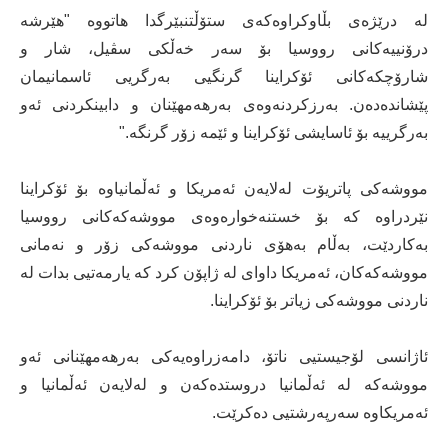
لە درێژەی بڵاوکراوەکەی ستۆڵتنبێرگدا هاتووە "هێرشە
درۆنییەکانی رووسیا بۆ سەر خەڵکی سڤیل، شار و
شارۆچکەکانی ئۆکراینا گرنگیی بەرگریی ئاسمانیمان
پێشاندەدەن. بەرزکردنەوەی بەرهەمهێنان و دابینکردنی ئەو
بەرگرییە بۆ ئاسایشی ئۆکراینا و ئێمە زۆر گرنگە."
مووشەکی پاتریۆت لەلایەن ئەمریکا و ئەڵمانیاوە بۆ ئۆکراینا
نێردراوە کە بۆ خستنەخوارەوەی مووشەکەکانی رووسیا
بەکاردێت، بەڵام بەهۆی ناردنی مووشەکی زۆر و نەمانی
مووشەکەکان، ئەمریکا داوای لە ژاپۆن کرد کە یارمەتیی بدات لە
ناردنی مووشەکی زیاتر بۆ ئۆکراینا.
ئاژانسی لۆجیستیی ناتۆ، دامەزراوەیەکی بەرهەمهێنانی ئەو
مووشەکە لە ئەڵمانیا دروستدەکەن و لەلایەن ئەڵمانیا و
ئەمریکاوە سەرپەرشتیی دەکرێت.