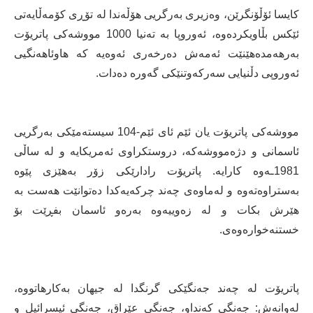
کایسا ئۆڵۆنگرێن، وەزیری بەرگریی هۆڵەندا لە تۆڕی کۆمەڵایەتی
ئێکس بڵاویکردەوە، ئەوروپا بە تەنیا 1000 مووشەکی پاتریۆت
بەرهەمدەهێنێت ئەمەش دەرخەری ئەوەیە کە هاوئاهەنگیی
ئەوروپی دڵنیایی سەرکەوتنێکی گەورە دەدات.
مووشەکی پاتریۆت یان ئێم ئای ئێم-104 سیستەمێکی بەرگریی
ئاسمانی و دژەمووشەکە، دروستکراوی ئەمریکایە و لە ساڵی
1981ـەوە کارایە. پاتریۆت رادارێکی زۆر بەهێزی پێوە
بەستراوەتەوە و لەماوەی چەند چرکەیەکدا دەتوانێت هەست بە
هێرش بکات و لە زەوییەوە بەرەو ئاسمان بفڕێت بۆ
خستنەخوارەوەی.
پاتریۆت لە چەند جەنگێکی گرنگدا لە جیهان بەکارهاتووە،
لەوانەش: جەنگی کەنداو، جەنگی عێراق، جەنگی ئیسرائیل و