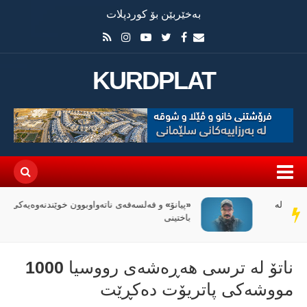
بەخێربێن بۆ کوردپلات
KURDPLAT
«پیانۆ» و فەلسەفەی ناتەواوبوون خوێندنەوەیەکی
سەر
باختینی
دێڕ
ناتۆ لە ترسی هەڕەشەی رووسیا 1000
مووشەکی پاتریۆت دەکڕێت