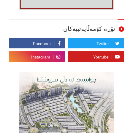
تۆڕە کۆمەڵایەتییەکان