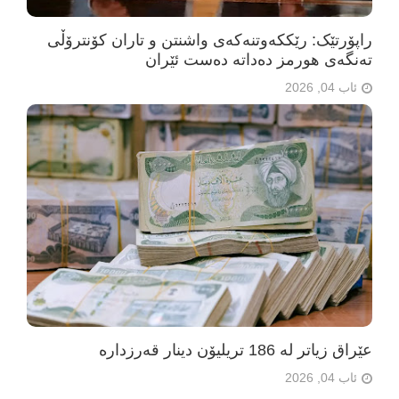
راپۆرتێک: رێککەوتنەکەی واشنتن و تاران کۆنترۆڵی
تەنگەی هورمز دەداتە دەست ئێران
ئاب 04, 2026
عێراق زیاتر لە 186 تریلیۆن دینار قەرزدارە
ئاب 04, 2026