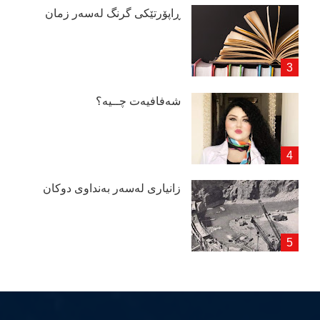
ڕاپۆرتێكی گرنگ لەسەر زمان
شەفافیەت چــیە؟
زانیاری لەسەر بەنداوی دوكان