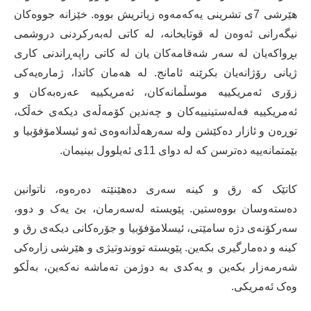
هێرشی 7ی تشرینی یەکەمەوە زیاتریش بووە. خێزانە جووەکان
نیگەرانی ئەوەن لە قوتابخانە، لە کاتی لەبەرکردنی دروشمی
بڕواکەیان لە سەر شەقامەکان یان لە کاتی راپەڕاندنی کاری
ژیانی رۆژانەیان بکرێنە ئامانج. لە هەمان کاتدا، ژمارەیەکی
زۆری ئەمریکییە موسڵمانەکان، ئەمریکییە عەرەبەکان و
ئەمریکییە فەلەستینییەکان و چەندین کۆمەڵەی دیکەی خەڵک،
توڕەن و ئازار دەکێشن ولە سەرهەڵدانەوەی ئەو ئیسلامۆفۆبیا و
بێمتمانەییە دەترسن کە لە دوای 11ی ئەیلوول بینیمان.
کاتێک کە رق و کینە سەری دەهێنێتە دەرەوە، ناتوانین
دەستەوسان بووەستین. پێویستە لەسەرمان، بێ یەک و دوو،
سەرکۆنەی دژە سامێتی، ئیسلامۆفۆبیا و جۆرەکانی دیکەی رق و
کینە و دەمارگیری بکەین. پێویستە تووندوتیژی و هێرشی زارەکی
شەرمەزار بکەین و یەکدی بە دوژمن تەماشە نەکەین، بەڵکو
وەک ئەمریکی.