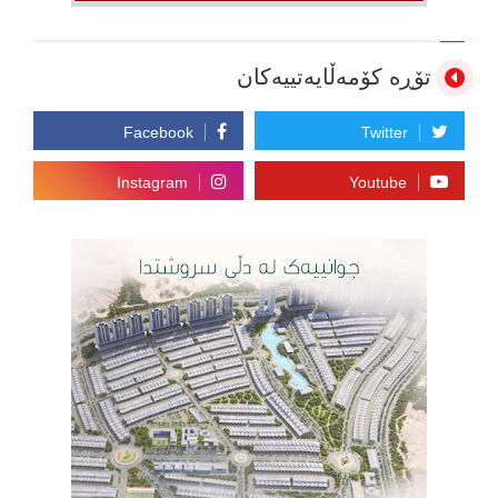
تۆڕە کۆمەڵایەتییەکان