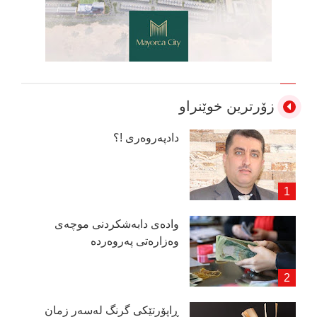
زۆرترین خوێنراو
دادپەروەری !؟
وادەی دابەشكردنی موچەی
وەزارەتی پەروەردە
ڕاپۆرتێكی گرنگ لەسەر زمان