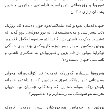
ئەوروپا و رۆژهەڵاتی نێوەڕاست، ئاراستەی داهاتووی چەندین
پشتمان دیاری دەکەن.
جیهانەکەمان لەودیو ئەم ململانێیانەوە چۆن دەبێت؟ ئایا رۆژێک
دێت ئیسرائیلی و فەلەستینییەکان لە دوو دەوڵەتی دوو گەلدا لە
تەنیشت یەک بە ئاشتی بژین؟ ئایا لێپرسینەوە لەگەڵ ڤلادیمیر
پووتین دەکەین لە بەرامبەر دوژمنکارییەکەی بۆ ئەوەی خەڵکی
ئۆکراینا بتوانن ئازادانە بژین و ئەوروپاش بە لەنگەری ئاشتی و
ئاسایشی جیهان بمێنێتەوە؟
هەروەها پرسیارە گەورەکە ئەمەیە: ئایا کۆڵنەدەرانە هەوڵی
بەدیهێنانی ئەو روانگە ئەرێنییە دەدەین کە بۆ داهاتوو هەمانە
یانیش رێگە بەوانە دەدەین کە بەهاکانی ئێمەیان نییە جیهان
بخزێننە نێو شوێنێکی مەترسیدارتر و دابەشبووتر؟
پووتین و حەماس هەردووکیان شەڕ دەکەن تاوەکو