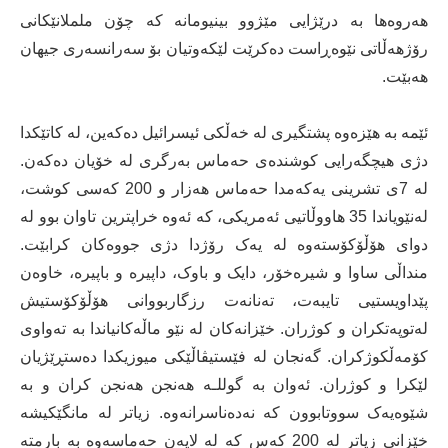
هەروەها بە درێژایی مێژوو بینیومانە کە چۆن ململانێکانی
رۆژهەڵاتی نێوەڕاست دەکرێت لێکەوتیان بۆ سەرانسەری جیهان
هەبێت.
ئێمە بە هێزەوە پشتگیری لە خەڵکی ئیسرائیل دەکەین، لە کاتێکدا
دژی هیچگەرایی کوشندەی حەماس بەرگری لە خۆیان دەکەن.
لە 7ی تشرینی یەکەمدا حەماس هەزار و 200 کەسی کوشت،
لەنێویاندا 35 هاووڵاتیی ئەمریکی، کە ئەوە خراپترین تاوان بوو لە
دوای هۆڵۆکۆستەوە لە یەک رۆژدا دژی جووەکان کرابێت.
منداڵی ساوا و شیرەخۆر، دایک و باوک، داپیرە و باپیرە، خاوەن
پێداویستیی تایبەت، تەنانەت رزگاربووانی هۆڵۆکۆستیش
لەتوپەتکران و کوژران. خێزانەکان لە نێو ماڵەکانیاندا بە تەواوی
کۆمەڵکوژکران. گەنجان لە فێستیڤاڵێکی میوزیکدا دەستڕێژیان
لێکرا و کوژران. ئەوان بە گوللـە هەنجن هەنجن کران و بە
شێوەیەک سووتابوون کە نەدەناسرانەوە. زیاتر لە مانگێکیشە
خێزانی زیاتر لە 200 کەس کە لە لایەن حەماسەوە بە بارمتە