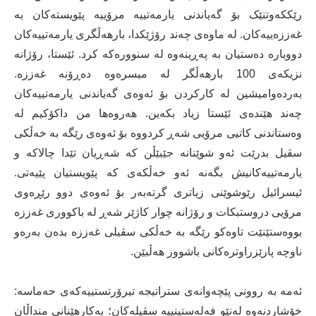
رێککەوتنێک بۆ گەیاندنی یارمەتییە مرۆییە پێویستەکان بە
غەززەییەکان. لە ماوەی چەند رۆژێکدا، بارهەڵگری یارمەتییەکان
دووبارە دەستیان بە پەڕینەوە لە سنوورەکە کرد. ئێستا، رۆژانە
نزیکەی 100 بارهەڵگر لە میسرەوە دەڕۆنە غەززە.
بەردەوامیشین لە کارکردن بۆ ئەوەی گەیاندنی یارمەتییەکان
چەند هێندەی ئێستا زیاد بکەین. هەروەها من داکۆکیم لە
وەستاندنی کاتیی مرۆیی شەڕ کردووە بۆ ئەوەی رێگە بە خەڵکی
سڤیل بدرێت ئەو شوێنانە جێبێڵن کە شەڕیان تێدا چالاکە و
یارمەتییەکانیش بگەنە ئەو خەڵکەی کە پێویستیان پێیەتی.
ئیسرائیل رێوشوێنی زیاتری گرتەبەر بۆ ئەوەی دوو رێڕەوی
مرۆیی دروستبکات و رۆژانە چوار کاژێر شەڕ لە باکووری غەززە
بووەستێنێت تاوەکو رێگە بە خەڵکی سڤیلی غەززە بدەن بەرەو
ناوچە پارێزراوترەکانی باشوور هەڵبێن.
ئەمە بە روونی پێچەوانەی ستراتیجە تیرۆرتستییەکەی حەماسە:
خۆشاردنەوە لەنێو فەلەستینییە سڤیلەکان؛ بەکارهێنانی منداڵان