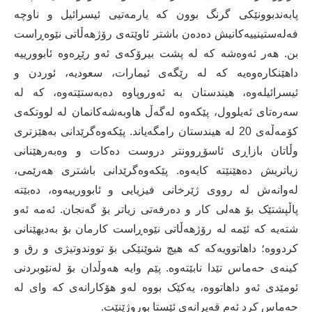
پابەندبوونێکی گرنگ بوون کە یارمەتیی ئیسرائیل و ناوچە
فەلەستینییەکانیش دەدەن باشتر ئاوێتەی رۆژهەڵاتی نێوەڕاست
بن. هەر ئەوەشە کە لە پشت بیرۆکەی ئەو رێڕەوە ئابوورییە
داهێنکارەوەیە کە لە رێگەی ئیمارات، سعودیە، ئوردن و
ئیسرائیلەوە، هیندستان بە ئەوروپاوە دەبەستێتەوە، کە لە
سەرەتای ئەیلوول، پێکەوە لەگەڵ هاوبەشەکانمان لە لووتکەی
کۆمەڵەی 20 لە هیندستان رامگەیاند. پێکەوەگرێدانی بەهێزتری
وڵاتان بازاڕی ئاسۆڕوونتر دروست دەکات و وەبەرهێنانی
زیاتریش دەهێنێتە کایەوە. پێکەوەگرێدانی باشتری هەرێمی،
لەوانەش لە رووی ژێرخانی فیزیایی و ئابوورییەوە، دەبێتە
پاڵپشتێک بۆ هەلی کار و دەرفەتی زیاتر بۆ گەنجان. ئەمە ئەو
شتەیە کە ئێمە لە رۆژهەڵاتی نێوەڕاست کارمان بۆ بەدیهێنانی
کردووە؛ داهاتوویەکە کە هیچ شوێنێکی بۆ تووندوتیژی و رق و
کینەی حەماس تێدا نابێتەوە. پێم وایە هەوڵدان بۆ لەنێوبردنی
ئومێدی ئەو داهاتووە، یەکێک بووە لەو هۆکارانەی کە وای لە
حەماس کرد ئەم قەیرانەی ئێستا بوروژێنێت.