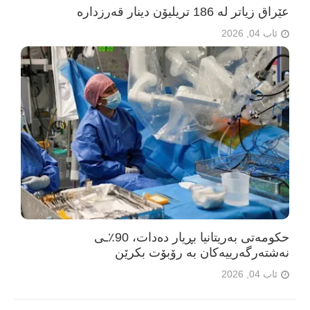
عێراق زیاتر لە 186 تریلیۆن دینار قەرزدارە
ئاب 04, 2026
حکومەتی بەریتانیا بڕیار دەدات، 90٪ـی
نەشتەرگەرییەکان بە رۆبۆت بکرێن
ئاب 04, 2026