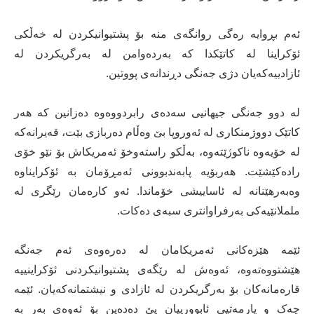
ئەم بڕوایە رەگی روانگەی منە بۆ پشتیوانیکردن لە خەڵکی
ئۆکراینا لە کاتێکدا کە بەردەوامن لە بەرگریکردن لە
ئازادییەکەیان دژی جەنگی دڕندانەی پووتین.
لە دوو جەنگی جیهانیی سەدەی رابردووەوە دەزانین کە هەر
کاتێک دووژمنکاری لە ئەوروپا بێ وەڵام دەربازی بێت، قەیرانەکە
لە خۆیەوە ناکوژێتەوە، بەڵکو راستەوخۆ ئەمریکاش بۆ نێو خۆی
رادەکێشێت. هەربۆیە پابەندبوونی ئەمڕۆمان بە ئۆکرایناوە
وەبەرهێنانە لە ئاساییشی خۆماندا. ئەو کارەمان رێگری لە
ململانێیەکی بەرفراوانتری سبەی دەکات.
ئێمە هێزەکانی ئەمریکامان لە دەرەوەی ئەم جەنگە
هێشتووەتەوە، ئەوەش لە رێگەی پشتیوانیکردنی ئۆکراینییە
قارەمانەکان بۆ بەرگریکردن لە ئازادی و نیشتمانەکەیان. ئێمە
چەک و یارمەتیی ئابوورییان پێ دەدەین بۆ ئەوەی بەر بە