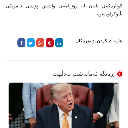
گوتارەکەی بایدن لە رۆژنامەی واشنتن پۆستی ئەمریکی
بڵاوکراوەتەوە
هاوبەشیکردن بۆ تۆڕەکان :
ڕەنگە ئەمانەشت بەدڵبێت