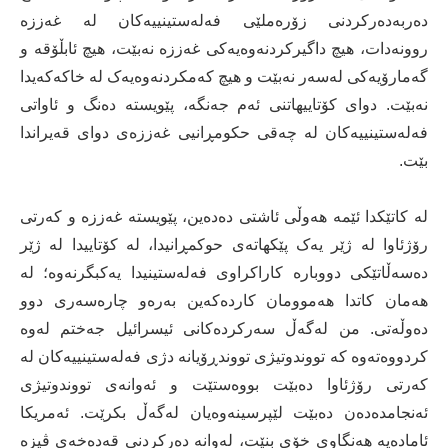
دەربەدەرکردنی زۆرەملێی فەلەستینییەکان لە غەززە
روونەدات، هیچ داگیرکردنەوەیەکی غەززە نەبێت، هیچ ئابڵۆقە و
گەمارۆیەکی لەسەر نەبێت و هیچ کەمکردنەوەیەک لە خاکەکەیدا
نەبێت. دوای کۆتاییهاتنی ئەم جەنگە، پێویستە دەنگ و ئاواتی
فەلەستینییەکان لە چەقی حکومڕانیی غەززەی دوای قەیراندا
بێت.
لە کاتێکدا ئێمە هەوڵی ئاشتی دەدەین، پێویستە غەززە و کەرتی
رۆژئاوا لە ژێر یەک پێکهاتەی حوکمڕانیدا، لە کۆتاییدا لە ژێر
دەسەڵاتێکی دووبارە کاراکراوی فەلەستینیدا یەکبگرنەوە؛ لە
هەمان کاتدا هەموومان کاردەکەین بەرەو چارەسەری دوو
دەوڵەتی. من لەگەڵ سەرکردەکانی ئیسرائیل جەختم لەوە
کردووەتەوە کە تووندوتیژی تووندڕۆیانە دژی فەلەستینییەکان لە
کەرتی رۆژئاوا دەبێت بووەستێت و ئەوانەی تووندوتیژی
ئەنجامدەدەن دەبێت لێپرسینەوەیان لەگەڵ بکرێت. ئەمریکا
ئامادەیە هەنگاوی خۆی بنێت، لەوانە دەرکردنی قەدەخەی ڤیزە