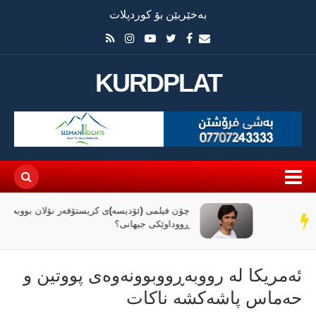
بەخێربێن بۆ کوردپلات
KURDPLAT
چۆن فیلمی (ئۆدیسە)ی کریستۆفەر نۆلان بووبە
سەر
ڕووداوێکی جیهانی؟
دێڕ
ئەمریکا لە رووبەڕووبوونەوەی پووتین و
حەماس پاشەکشە ناکات