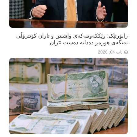
راپۆرتێک: رێککەوتنەکەی واشنتن و تاران کۆنترۆڵی
تەنگەی هورمز دەداتە دەست ئێران
ئاب 04, 2026