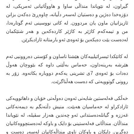
گیراون، لە نێویاندا منداڵی ساوا و هاووڵاتیانی ئەمریکی، لە
دۆزەخدا دەژین و دەستیان لەسەر دڵیانە، چاوەڕێ دەکەن بزانن
ئازیزانیان ماون یان مردوون. لە کاتی نووسینی ئەم گوتارەدا،
من و تیمەکەم کاژێر بە کاژێر کاردەکەین و هەر شتێکمان
لەدەست بێت دەیکەین بۆ ئەوەی ئەو بارمتانە ئازادبکرێن.
لە کاتێکدا ئیسرائیلییەکان هێشتا تاساون و کۆستی دەروونیی ئەم
هێرشە بەرینەداون، حەماس بەڵێنی داوە کە بێووچان هەوڵ
دەدات بۆ ئەوەی 7ی تشرینی یەکەم دووبارە بکاتەوە. زۆر بە
روونی گوتوویەتی کە دەست هەڵناگرێت.
خەڵکی فەلەستین شایەنی ئەوەن دەوڵەتی خۆیان و داهاتوویەکی
ئازادکراو لە حەماسیان هەبێت. منیش دڵتەنگم بە دیمەنەکانی
غەززە و گیانلەدەستدانی ئەو چەندین هەزار سڤیلە، لە نێویاندا
منداڵان. منداڵانی فەلەستینی بۆ دایک و باوکە لەدەستچووەکانیان
دەگرین. دایکان و باوکان ناوی منداڵەکانیان لەسەر دەست و