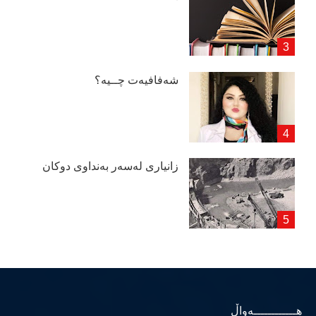
شەفافیەت چــیە؟
زانیاری لەسەر بەنداوی دوكان
هــــــــــــەواڵ