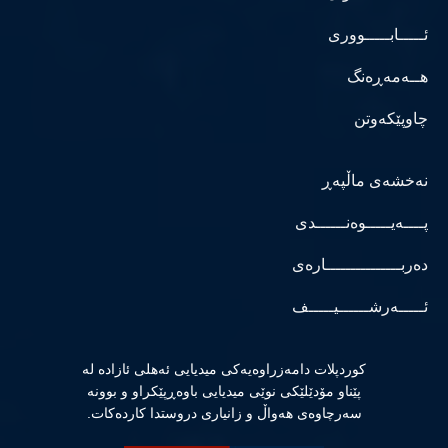
ئـــــابـــــووری
هــەمەڕەنگ
چاوپێکەوتن
نەخشەی ماڵپەڕ
پــــەیـــــوەنــــــدی
دەربـــــــــــــــارەی
ئـــــەرشــــــیـــــف
كوردپلات دامەزراوەیەكی میدیایی ئەهلی ئازادە لە
پێناو مۆدێلێكی نوێی میدیایی باوەڕپێكراو و بوونە
سەرچاوەی هەواڵ و زانیاری دروستدا كاردەكات.