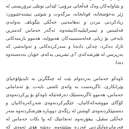
و بێتاوانەکان وەک قەڵخانی مرۆیی؛ لێدانی تونێلی تیرۆریستی لە
ژێر نەخۆشخانە، قوتابخانە، مزگەوت و شوێنی نیشتەجێبوون؛
زیادکردنی مردن و نەهامەتیی خەڵکی بێگوناهـ، بەوانەی
فەلستین و ئیسرائیلییەکانیشەوە. ئەگەر حەماس کەمترین
بایەخی بۆ ژیانی فەلەستینییەکان هەبووایە، هەموو بارمتەکانی
ئازاد دەکرد، چەکی دادەنا و سەرکردەکانی و ئەوانەشی کە
بەرپرسن لە هێرشەکەی 7ی تشرینی یەکەم، خۆیان بەدەستەوە
دەدا.
تاوەکو حەماس بەردەوام بێت لە چنگگرتن بە ئایدیۆلۆجیای
وێرانکاری، ئاگربەست بە واتەی ئاشتی نایەت. بۆ ئەندامانی
حەماس، هەموو ئاگربەستێک دەرفەتێکە تاوەکو بۆ پڕکردنەوەی
کۆگای مووشەکەکانیان، جێگیرکردنەوەی شەڕکەرەکانیان و
دەستپێکردنەوەی کوشتن لە رێگەی دووبارە هێرشکردنەوە سەر
خەڵکی سڤیل، بیقۆزنەوە. ئەنجامێک کە وا بکات حەماس لە
فەرمانڕەوایکردنی غەززە بمێنێتەوە، دەبێتە هۆی ئەوەی کە