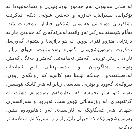
لە ساتی هەبوونی ئەم هەموو تووندوتیژیی و نەهامەتییەدا لە
ئۆکراینا، ئیسرائیل، غەززە و چەندین شوێنی دیکە، دەکرێت
وێناکردنی دەرفەتی هەبوونی شتێکی جیاواز، زەحمەت بێت.
بەڵام پێویستە هەرگیز ئەو وانەیە لەبیرنەکەین کە چەندین جار بە
درێژایی مێژوو فێری بووین: لە نێو تراژیدیا و پشێوی گەورەدا،
دەکرێت بەرەوپێشچوونی گەورە بەدەستبێت، هیوای زیاتر،
ئازادیی زیاتر، توڕەیی کەمتر، نەهامەتیی کەمتر و جەنگی کەمتر.
پێویستە پێداگریمان بۆ بەدەستهێنانی ئەم ئامانجانە
لەدەستنەدەین، چونکە ئێستا ئەو کاتەیە کە روانگەی روون،
بیرۆکەی گەورە و بوێریی سیاسیی زیاتر لە هەر کاتێک پێویستن.
ئەوە ئەو ستراتیجییەیە کە ئیدارەکەم بەردەوام دەبێت لە
گرتنەبەری، لە رۆژهەڵاتی نێوەڕاست، ئەوروپا و سەرانسەری
جیهان. هەر هەنگاوێک بە ئاراستەی ئەو داهاتووەوە بنێین،
بەرەوپێشچوونێکە کە جیهان پارێزراوتر و ئەمریکاش سەلامەتتر
دەکات.