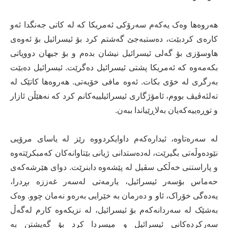
هەروەها وەک یەکەم سەرۆکی ئەمریکا کە لە کاتی جەنگدا ئەو
کارەی کردبێت، دەستبەجێ گەشتم کرد بۆ ئیسرائیل بۆ ئەوەی
هاوسۆزی بۆ گەلی ئیسرائیل نیشان بدەم و بۆ جیهان دووپاتی
بکەمەوە کە ئەمریکا پشتی ئیسرائیل دەگرێت. ئیسرائیل دەبێت
بەرگری لە خۆی بکات. ئەوە مافی خۆیەتی. هەروەها کاتێک لە
تەلئەڤیڤ بووم، ئامۆژگاری ئیسرائیلییەکانم کرد کە نەهێڵن ئازار
و توڕەییەکەیان بەلاڕێیاندا ببەن.
لە سەرەتاوە، ئیدارەکەم داوایکردووە رێز لە یاسای مرۆیی
نێودەوڵەتی بگیرێت، لەدەستدانی ژیانی بێتاوانەکان کەمبکرێتەوە
و پاراستنی خەڵکی سڤیل لە پێشەوە دابنرێت. دوای هێرشەکەی
حەماس بۆسەر ئیسرائیل، یارمەتی لەسەر غەززە بڕدرا،
یەدەگی خۆراک، ئاو و دەرمان بە خێرایی بەرەو نەمان چوو. وەک
بەشێک لە سەردانەکەم بۆ ئیسرائیل، لە نزیکەوە کارم لەگەڵ
سەرکردەکانی ئیسرائیل و میسردا کرد بۆ گەیشتن بە