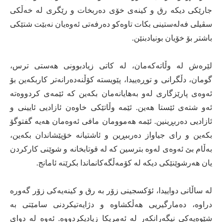
جارێکی دیکە رق و کینەی خۆی دەربخات و رێگری لە خەڵکی
سڤیلی فەلەستینی بکات تاوەکو دەرفەتی ئەوەیان نەبێت شتێکی
باشتر بۆ خۆیان بونیادبنێن.
لێرەش لە وڵاتەکەمان، لە کاتی زیادبوونی هەستی ترس،
گومان، دڵگرانی و توڕەییدا، پێویستە کۆڵنەدەرانەتر کاربکەین بۆ
ئەوەی پارێزگاری لەو بەهایانەمان بکەین کە ئێمەی کردووەتە
ئەو شتەی ئێستا هەین. ئێمە وڵاتێکی خاوەن ئازادیی ئایینی و
ئازادیی دەربڕینین. ئێمە هەموومان مافی ئەوەمان هەیە گفتوگۆ
بکەین و رای جیاواز دەرببڕین و ئاشتیانە خۆپێشاندان بکەین،
بەڵام بێ ئەوەی لەوە بترسین کە لە قوتابخانە و شوێنی کارکردن
یان هەرشوێنێکی دیکە لە کۆمەڵگەکانماندا بکرێنە ئامانج.
لە ساڵانی دواییدا، ئۆکسجینی زۆر بە رق و کینەیەکی زۆر گەورە
دراوە، دەمارگیریی هەڵکشاوە و دژایەتیکردنی سامێتی بە
شێوەیەکی نیگەرانکەر لە ئەمریکا زیادیکردووە. ئەوە لە دوای