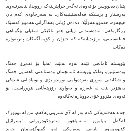
پێیان دەنووسن بۆ ئەوەی ئەگەر خراپترینەکە روویدا، بناسرێنەوە.
پەرستار و پزیشکە فەلەستینییەکان، بە سەرچاوەی کەم یان
هیچەوە، هەموو هەوڵێک دەدەن ژیانی بەهاگرانی هەموو کەسێک
رزگاربکەن. لەدەستدانی ژیانی هەر تاکێکی سڤیلی بێگوناهی
فەلەستینی، تراژیدیایەکە کە خێزان و کۆمەڵگەکان پەرتەوازە
دەکات.
پێویستە ئامانجی ئێمە ئەوە نەبێت تەنیا بۆ ئەمڕۆ جەنگ
بوەستێنین، بەڵکو پێویستە ئامانجمان وەستاندنی تاهەتایی جەنگ
و شکاندنی سوڕی بەردەوامی تووندوتیژی و بونیادنانی شتێکی
بەهێزتر بێت لە غەززە و تەواوی رۆژهەڵاتی نێوەڕاست، بۆ
ئەوەی مێژوو خۆی دووبارە نەکاتەوە.
چەند هەفتەیەکی کەم بەر لە 7ی تشرینی یەکەم، من لە نیویۆرک
لەگەڵ بنیامین نەتەنیاهوو، سەرۆکوەزیرانی ئیسرائیل
کۆبوومەوە. بابەتی سەرەکی ئەو گفتوگۆیەمان چەند