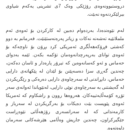
دروستبوونەوەی رۆژێکی وەک 7ی تشرینی یەکەم شیاوی
بیرلێکردنەوە نەبێت.
لەم نێوەندەدا، بەردەوام دەبین لە کارکردن بۆ ئەوەی ئەم
ململانێیە تەشەنە نەکات و زیاتر پەرەنەستێنێت. فەرمانم بە دوو
کەشتی فڕۆکەهەڵگری ئەمریکی کرد بڕۆن بۆ ناوچەکە بۆ
ئەوەی توانای بەرپەرچدانەوەمان تۆکمە بکەن. ئێمە بەدوای
حەماس و ئەو کەسانەوەین کە تیرۆر پارەدار و ئاسان دەکەن،
چەندین گەڕی سزا دەسەپێنن بۆ لێدان لە پێکهاتەی دارایی
حەماس، دابڕاندنی لە سەرچاوەی دارایی دەرەکی و رێگریکردن
لە گەیشتنی بە سەرچاوەی نوێی دارایی، لەنێویاندا ئەوانەی سەر
تۆڕە کۆمەڵایەتییەکان. هەروەها روون و راشکاوم کە ئەمریکا
ئەوەی پێویست بێت دەیکات بۆ بەرگریکردن لە سەرباز و
کارمەندانی کە لە سەرانسەری رۆژهەڵاتی نێوەڕاست
جێگیرکراون، چەندین جاریش وەڵامی هێرشەکانی سەرمان
داوەتەوە.