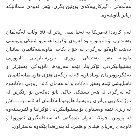
هەڵمەتی داگیرکارییەکەی پووتین بگرن، پێش ئەوەی ململانێکە
زیاتر بڵاوبێتەوە.
لەم کارەدا ئەمریکا بە تەنیا نییە. زیاتر لە 50 وڵات لەگەڵمان
بەشدارن بۆ دڵنیابوونەوە لەوەی ئۆکراینا هەموو شتێکی پێویستی
دەبێت تاوەکو بەرگری لە خۆی بکات. هاوبەشەکانمان شانیان
داوەتە بەر بەشێکی زۆری بەرپرسیارێتیی ئابووریی
پشتیوانیکردنی ئۆکراینا. ئێمە هەروەها ناتۆیەکی بەهێزتر و
یەکگرتووترمان بونیادناوە، کە لە رێگەی هێزی هاوپەیمانەکانمان،
ئاساییشی ئێمە بەهێز دەکات و لە هەمان کاتدا روونی دەکاتەوە
کە بەرگری لە هەر بستێکی خاکی ناتۆ دەکەین بۆ رێگرتن لە
دوژمنکاریی زیاتری رووسیا. هاوپەیمانەکانمان لە ئاســیــــــاش
لە ریزی ئێمە وەستاون بۆ پشتیوانیکردنی ئۆکراینا و لێپرسینەوە
لە پووتین، چونکە ئەوان تێدەگەن کە سەقامگیری ئەوروپا و
ناوچەی زەریای هیندی و هێمن، لە بنەڕەتدا پێکەوە بەستراون.