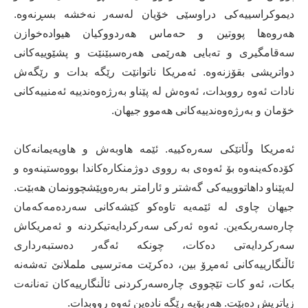
دیموکراسییەکی دراوسێی خۆیان لەسەر نەخشە بسڕنەوە.
هەروەها پووتین و حەماس هەردووکیان هیوادەخوازن
سەقامگیری و تەبایی هەرێمی هەرەسبێنێت و پشێوییەکانی
دواتریشی بقۆزنەوە. ئەمریکا ناتوانێت رێگە بدات و رێگەش
نادات ئەوە رووبدات، ئەوەش لە پێناو بەرژەوەندییە ئەمنییەکانی
خۆمان و بەرژەوەندییەکانی هەموو جیهان.
ئەمریکا وڵاتێکی سەرەکییە. ئێمە هاوبەش و هاوپەیمانەکان
کۆدەکەینەوە بۆ ئەوەی بە رووی دوژمنکارەکاندا بووەستینەوە و
لەپێناو داهاتووییەکی گەشتر و ئارامتر بەرەوپێشچوونمان هەبێت.
جیهان چاوی لە ئێمەیە تاوەکو کێشەکانی سەردەمەکەمان
چارەسەربکەین. ئەوە ئەرکی سەرکردایەتیکردنە و ئەمریکاش
سەرکردایەتی دەکات، چونکە ئەگەر دەستبەرداری
ئاڵنگارییەکانی ئەمڕۆ بین، دەکرێت مەترسیی ململانێ تەشەنە
بکات، ئەو کات تێچووی چارەسەرکردنی ئاڵنگارییەکان تەنانەت
زیاتریش دەبێت. هەربۆیە رێگە نادەین ئەوە رووبدات.