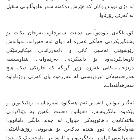
لە دژی تووندڕۆکان کە هێرش دەکەنە سەر هاووڵاتیانی سڤیل
لە کەرتی رۆژئاوا.
کۆمەڵگەی نێودەوڵەتی دەبێت سەرچاوە تەرخان بکات بۆ
پشتگیریکردنی خەڵکی غەززە لە دوای ئەم قەیرانە، لەوانەش
رێوشوێنی ئەمنیی کاتی و دامەزراندنی میکانیزمێکی
ئاوەدانکردنەوە بۆ دابینکردنی بەردەوامی پێداویستییە
درێژخایەنەکانی غەززە. زۆر گرنگە کە جارێکی دیکە هیچ
هەڕەشەیەکی تیرۆریستی لە غەززەوە یان کەرتی رۆژئاواوە
سەرهەڵنەدات.
ئەگەر بتوانین لەسەر ئەم هەنگاوە سەرەتاییانە رێکبکەوین و
پێکەوە بیانگرینەبەر، دەتوانین دەست بکەین بە وێناکردنی
هاتنەکایەی داهاتوویەکی جیاواز. لە چەند مانگی داهاتوودا
هەوڵەکانمان دوو هێندە دەکەین بۆ هەبوونی رۆژهەڵاتێکی
نێوەڕاستی ئارامتر، یەکگرتووتر و ئاوەدانتر - ناوچەیەک کە تێیدا