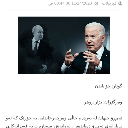
کوردپلات
11/24/2023 08:44:00 ص
گوتار: جۆ بایدن
وەرگێڕان: بژار زوبێر
-
ئەمڕۆ جیهان لە بەردەم خاڵی وەرچەرخاندایە، بە جۆرێک کە ئەو
بڕیارانەی ئەمڕۆ دەیاندەین، لەوانەش سەبارەت بە قەیرانەکانی