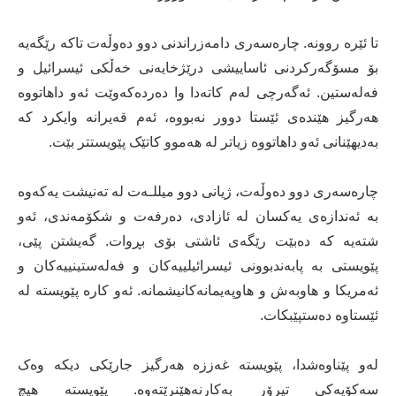
تا ئێرە روونە. چارەسەری دامەزراندنی دوو دەوڵەت تاکە رێگەیە
بۆ مسۆگەرکردنی ئاساییشی درێژخایەنی خەڵکی ئیسرائیل و
فەلەستین. ئەگەرچی لەم کاتەدا وا دەردەکەوێت ئەو داهاتووە
هەرگیز هێندەی ئێستا دوور نەبووە، ئەم قەیرانە وایکرد کە
بەدیهێنانی ئەو داهاتووە زیاتر لە هەموو کاتێک پێویستتر بێت.
چارەسەری دوو دەوڵەت، ژیانی دوو میللـەت لە تەنیشت یەکەوە
بە ئەندازەی یەکسان لە ئازادی، دەرفەت و شکۆمەندی، ئەو
شتەیە کە دەبێت رێگەی ئاشتی بۆی بڕوات. گەیشتن پێی،
پێویستی بە پابەندبوونی ئیسرائیلییەکان و فەلەستینییەکان و
ئەمریکا و هاوبەش و هاوپەیمانەکانیشمانە. ئەو کارە پێویستە لە
ئێستاوە دەستپێبکات.
لەو پێناوەشدا، پێویستە غەززە هەرگیز جارێکی دیکە وەک
سەکۆیەکی تیرۆر بەکارنەهێنرێتەوە. پێویستە هیچ