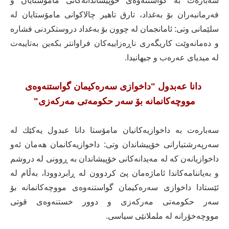
سەبارەت بە گواستنەوەی خۆپیشاندانەکانی مامۆستایان و
فەرمانبەران بۆ بەغداد، تارق تاهیر چالاکوانی مامۆستایان لە
سلێمانی وتی: ئامانجمان لە چوون بۆ بەغداد دروستکردنی فشارە
و دەمانەوێت کاریگەری ناڕەزاییەکان فراوانتر بکەین بەتایبەت
لە میدیای عەرەب و جیهانیدا.
دانا عەبدول "داخوازی سەرەکیمان گواستنەوەی
مووچەکانمانە بۆ سەر حکومەتی مەرکەزی"
سەبارەت بە داخوازیەکانیان مامۆستا دانا عبدول یەکێك لە
سەرپەرشتیارانی خۆپیشاندان وتی: داخوازیەکانمان هەمان ئەو
داخوازیانەن کە لە مەیدانەکانی خۆپیشاندان بە ڕوونی لە دروشم
و بەیاننامەکاندا ئاماژەمان پێ کردوون لە ڕابردوودا، بەڵام لە
ئێستادا داخوازی سەرەکیمان گواستنەوەی مووچەکانمانە بۆ
سەر حکومەتی مەرکەزی و دوور خستنەوەی قوتی
مووچەخۆرانە لە ململانێی سیاسی.