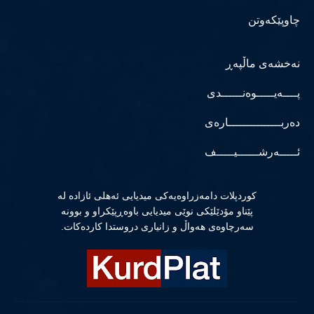
چاوپێکەوتن
نەخشەی ماڵپەڕ
پــــەیـــــوەنــــــدی
دەربـــــــــــــــارەی
ئـــــەرشــــــیـــــف
كوردپلات دامەزراوەیەكی میدیایی ئەهلی ئازادە لە
پێناو مۆدێلێكی نوێی میدیایی باوەڕپێكراو و بوونە
سەرچاوەی هەواڵ و زانیاری دروستدا كاردەكات.