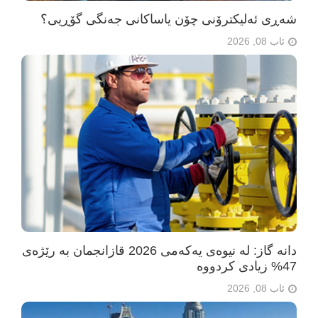
شەڕی ئەلیکترۆنی چۆن یاساکانی جەنگی گۆڕیی؟
ئاب 08, 2026
دانە گاز: لە نیوەی یەکەمی 2026 قازانجمان بە رێژەی
47% زیادی کردووە
ئاب 08, 2026