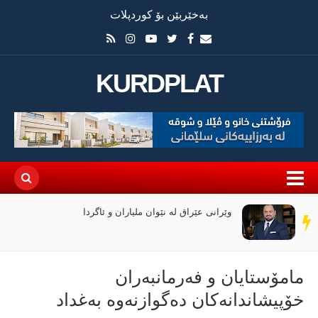
بەخێربێن بۆ کوردپلات
KURDPLAT
وێرانی عێراق لە نێوان ملیاران و ئاگردا
سەر
دێڕ
مامۆستایان و فەرمانبەران
خۆپیشاندانەکان دەگوازنەوە بەغداد