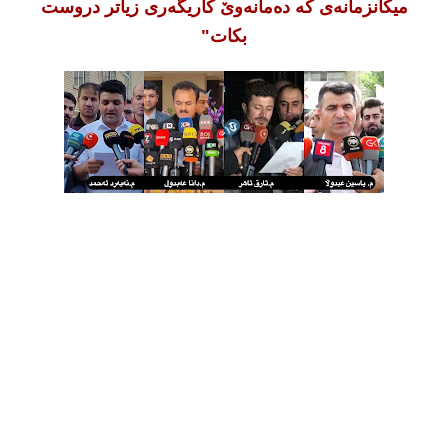
میکانزمانەی کە دەمانەوێ کاریگەری زیاتر دروست
بکات"