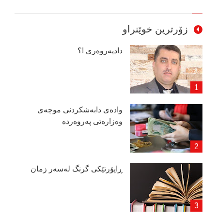
زۆرترین خوێنراو
دادپەروەری !؟
وادەی دابەشكردنی موچەی
وەزارەتی پەروەردە
ڕاپۆرتێكی گرنگ لەسەر زمان