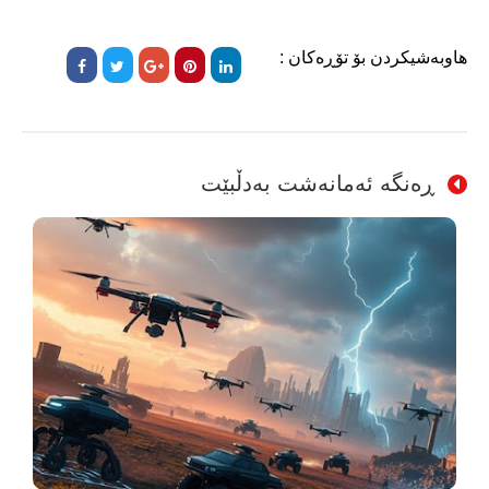
هاوبەشیکردن بۆ تۆڕەکان :
ڕەنگە ئەمانەشت بەدڵبێت