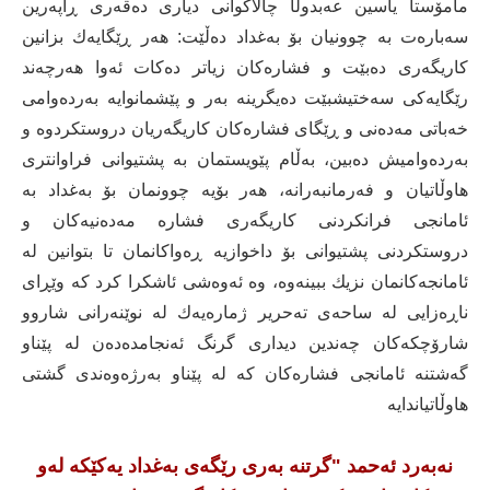
مامۆستا یاسین عەبدوڵا چالاکوانی دیاری دەڤەری ڕاپەرین
سەبارەت بە چوونیان بۆ بەغداد دەڵێت: هەر ڕێگایەك بزانین
کاریگەری دەبێت و فشارەکان زیاتر دەکات ئەوا هەرچەند
رێگایەکی سەختیشبێت دەیگرینە بەر و پێشمانوایە بەردەوامی
خەباتی مەدەنی و ڕێگای فشارەکان کاریگەریان دروستکردوە و
بەردەوامیش دەبین، بەڵام پێویستمان بە پشتیوانی فراوانتری
هاوڵاتیان و فەرمانبەرانە، هەر بۆیە چوونمان بۆ بەغداد بە
ئامانجی فرانکردنی کاریگەری فشارە مەدەنیەکان و
دروستکردنی پشتیوانی بۆ داخوازیە ڕەواکانمان تا بتوانین لە
ئامانجەکانمان نزیك ببینەوە، وە ئەوەشی ئاشکرا کرد کە وێڕای
ناڕەزایی لە ساحەی تەحریر ژمارەیەك لە نوێنەرانی شاروو
شارۆچکەکان چەندین دیداری گرنگ ئەنجامدەدەن لە پێناو
گەشتنە ئامانجی فشارەکان کە لە پێناو بەرژەوەندی گشتی
هاوڵاتیاندایە
نەبەرد ئەحمد "گرتنە بەری رێگەی بەغداد یەکێكە لەو