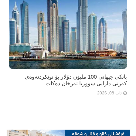
بانکی جیهانی 100 ملیۆن دۆلار بۆ نوێکردنەوەی
کەرتی دارایی سووریا تەرخان دەکات
ئاب 08, 2026