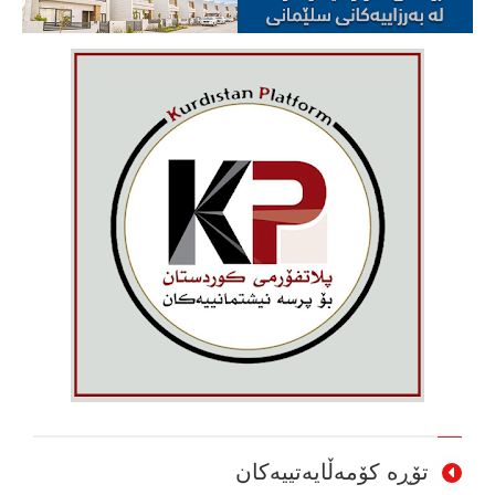
تۆڕە کۆمەڵایەتییەکان