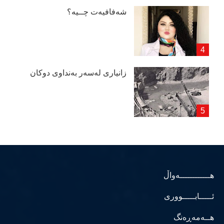
شەفافیەت چــیە؟
زانیاری لەسەر بەنداوی دوكان
هــــــــــــەواڵ
ئـــــابـــــووری
هــەمەڕەنگ