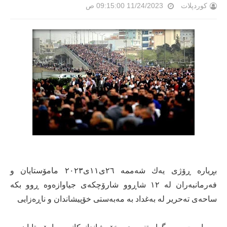
کوردپلات
11/24/2023 09:15:00 ص
بڕیارە ڕۆژی یەك شەممە ٢٦ی١١ی٢٠٢٣ مامۆستایان و
فەرمانبەران لە ١٢ شاڕوو شارۆچکەی جیاوازەوە ڕوو بکە
ساحەی تەحریر لە بەغداد بە مەبەستی خۆپیشاندان و ناڕەزایی