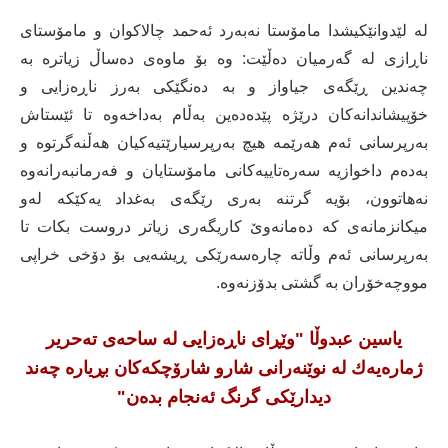
لە لێدوانێکیشدا مامۆستا نەبەرد ئەحمد چالاکوان و مامۆستای
ناڕازی لە گەرمیان دەڵێت: وە بۆ ماوەی دەساڵ زیاترە بە
چەندین ڕێگەی جیاواز و بە دەنگێکی بەرز ناڕەزایی و
خۆپیشاندانەکان درێژە پێدەدەین بەڵام بەداخەوە تا ئێستاش
بەرپرسانی ئەم هەرێمە هیچ بەرپرسیارێتیەکیان هەڵنەگرتوە و
بەدەم داخوازیە سەرەتاییەکانی مامۆستایان و فەرمانبەرانەوە
نەهاتوون، بۆیە گرتنە بەری رێگەی بەغداد یەکێكە لەو
میکانزمانەی کە دەمانەوێ کاریگەری زیاتر دروست بکات تا
بەرپرسانی ئەم وڵاتە چارەسەرێکی ڕیشەیی بۆ دۆخی خراپی
مووچەخۆران بە گشتی بدۆزنەوە.
یاسین عبدوڵا "وێڕای ناڕەزایی لە ساحەی تەحریر
ژمارەیەك لە نوێنەرانی شارو شارۆچکەکان بڕیارە چەند
دیدارێکی گرنگ ئەنجام بدەن"