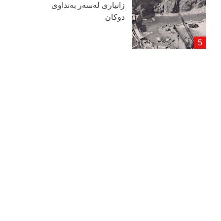
زانیاری لەسەر بەنداوی
دوكان