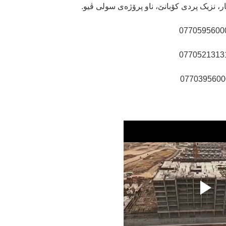
، نزیک پردی کۆبانێ، ناو پرۆژەی سولی ڤیو.
0770595600
0770521313
0770395600