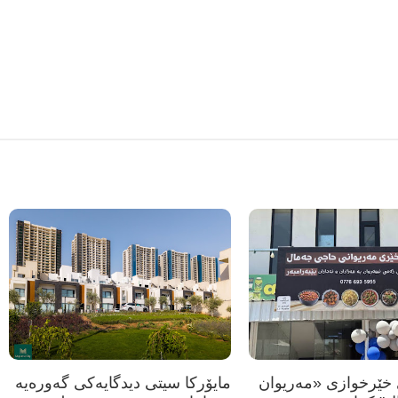
خێرخوازی «مەریوان
مایۆرکا سیتی دیدگایەکی گەورەیە