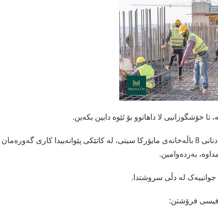
 تا خۆشگوزانیی لا داهاتوو بۆ ئێوە دابین بکەین.
تیمە ئەندازیاریی و پیشەییەکان بە چڕی کار دەکەن بۆ بنیادنانی 8 باڵەخانەی مایۆرکا سیتی، لە کاتێکی پێوانەییدا کاری گەورەمان
داوە، بەردەوامین.
 جوانییەک لە دڵی سروشتدا.
فیسی فرۆشتن: