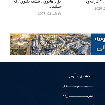
 كرایه‌وه‌.
بۆ داهاتووی نیشتەجێبوون لە
سلێمانی
ئاب 03, 2026
نەخشەی ماڵپەڕ
پــــەیـــــوەنــــــدی
دەربـــــــــــــــارەی