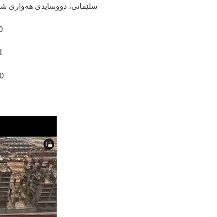
سلێمانی، دووسایدی هەواری شار
0
1
0