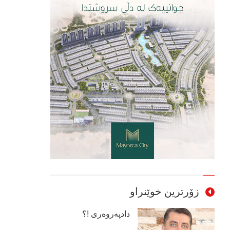
زۆرترین خوێنراو
دادپەروەری !؟