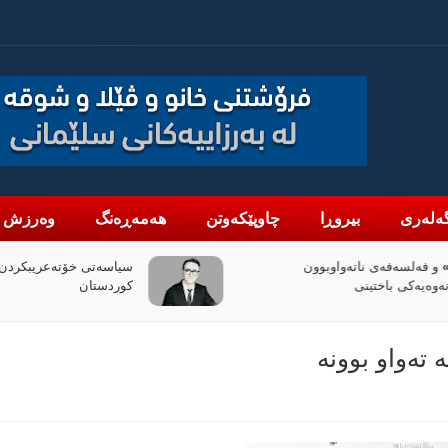
ەلەری
بیروڕا
چاوپێکەوتن
هەمەڕەنگ
وەرزش
واوبوون
سیاسەتی خۆتەعریبکردن لە باشووری
کوردستان
تەواو بوونە