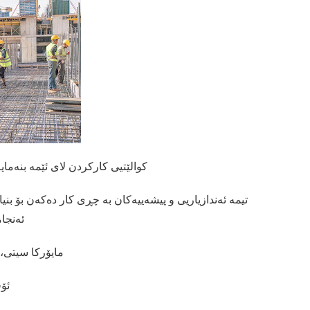
کوالێتیی کارکردن لای ئێمە بنەمایە،
ئەنجام
مایۆرکا سیتی،
ئۆ