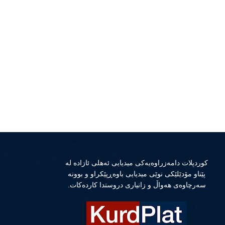
كوردپلات دامەزراوەیەكی میدیایی ئەهلی ئازادە لە
پێناو مۆدێلێكی نوێی میدیایی باوەڕپێكراو و بوونە
سەرچاوەی هەواڵ و زانیاری دروستدا كاردەكات.