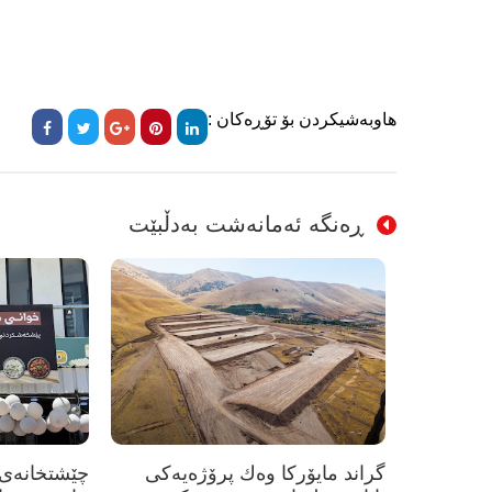
هاوبەشیکردن بۆ تۆڕەکان :
ڕەنگە ئەمانەشت بەدڵبێت
گراند مایۆرکا وەك پرۆژەیەکی
چێشتخانەی 