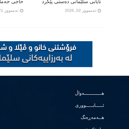
نایابی سلێمانی دەستی پێکرد
حاجی جەمال"
تەممووز 02, 2026
تەممووز 21, 2026
هــــــــــــەواڵ
ئـــــابـــــووری
هــەمەڕەنگ