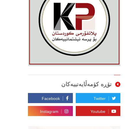
تۆڕە کۆمەڵایەتییەکان