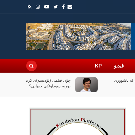
ڤیدیۆ
KP
چۆن فیلمی (ئۆدیسە)ی کریستۆفەر نۆلان
بووبە ڕووداوێکی جیهانی؟