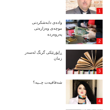
وادەی دابەشكردنی
موچەی وەزارەتی
پەروەردە
ڕاپۆرتێكی گرنگ لەسەر
زمان
شەفافیەت چــیە؟