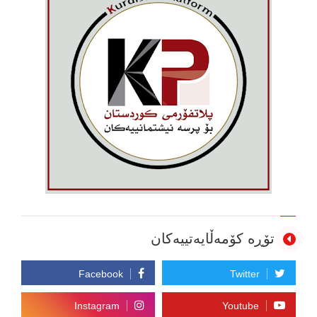
تۆڕە کۆمەڵایەتییەکان