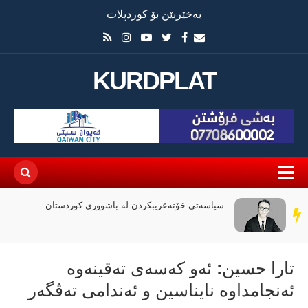
بەخێربێن بۆ کوردپلات
KURDPLAT
سیاسەتی خۆتەعریبکردن لە باشووری کوردستان
سەر
دێڕ
تارا حسین: ئەو کەسەی تەقینەوە
ئەنجامداوە نایناسین و ئەندامی تەڤگەر