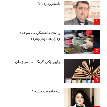
دادپەروەری !؟
وادەی دابەشكردنی موچەی
وەزارەتی پەروەردە
ڕاپۆرتێكی گرنگ لەسەر زمان
شەفافیەت چــیە؟