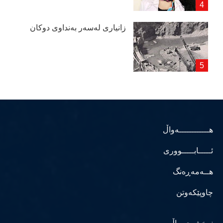
زانیاری لەسەر بەنداوی دوكان
هــــــــــــەواڵ
ئـــــابـــــووری
هــەمەڕەنگ
چاوپێکەوتن