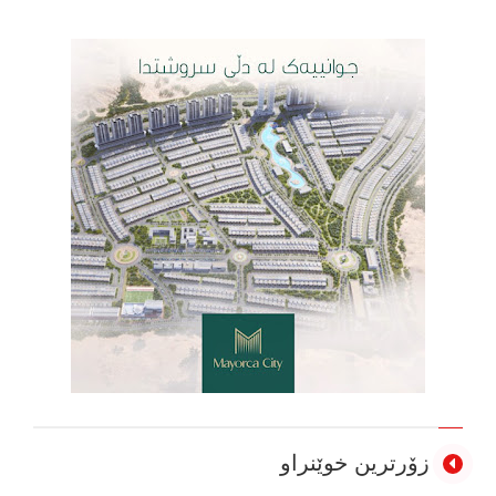
زۆرترین خوێنراو