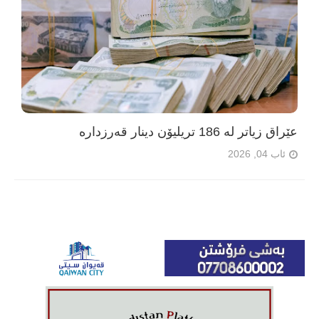
عێراق زیاتر لە 186 تریلیۆن دینار قەرزدارە
ئاب 04, 2026