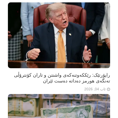
راپۆرتێک: رێککەوتنەکەی واشنتن و تاران کۆنترۆڵی
تەنگەی هورمز دەداتە دەست ئێران
ئاب 04, 2026