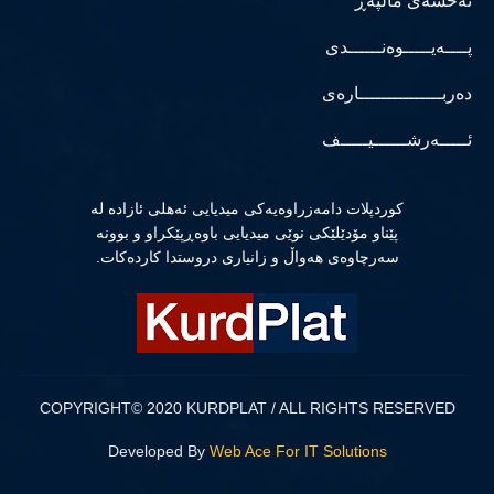
نەخشەی ماڵپەڕ
پــــەیـــــوەنــــــدی
دەربـــــــــــــــارەی
ئـــــەرشــــــیـــــف
كوردپلات دامەزراوەیەكی میدیایی ئەهلی ئازادە لە
پێناو مۆدێلێكی نوێی میدیایی باوەڕپێكراو و بوونە
سەرچاوەی هەواڵ و زانیاری دروستدا كاردەكات.
COPYRIGHT© 2020 KURDPLAT / ALL RIGHTS RESERVED
Developed By
Web Ace For IT Solutions