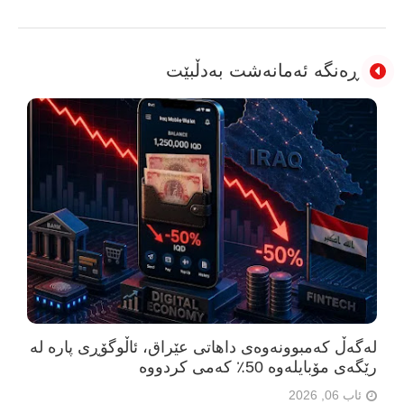
ڕەنگە ئەمانەشت بەدڵبێت
لەگەڵ کەمبوونەوەی داهاتی عێراق، ئاڵوگۆڕی پارە لە
رێگەی مۆبایلەوە 50٪ کەمی کردووە
ئاب 06, 2026