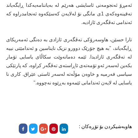
ئەمڕۆ ئەنجومەنی ئاسایشی هەرێم لە بەیاننامەیەکدا ڕایگەیاند
تەقینەوەکەی 1ی مانگی نۆ لەلایەن کەسێکەوە ئەنجامدراوە کە
ئەندامی تەڤگەری ئازادیە.
تارا حسێن، هاوسەرۆکی تەڤگەری ئازادی بە دەنگی ئەمەریکای
ڕایگەیاند، "بە هیچ جۆرێک دوورو نزیک نایناسین و ئەندامێتی نییە
لە تەڤگەری ئازادیدا. ئێمە دەمانەوێت سکاڵای یاسایی تۆمار
بکەین لەسەر ئەو تۆمەتەی ئاڕاستەی تەڤگەر کراوە، کە پارتێکی
سیاسی فەرمیە و خاوەن مۆڵەتە لەسەر ئاستی عێراق. کاری نا
یاسایی لە لایەن ئەندامانی ئێمەوە بەڕێوە نەچووە."
هاوبەشیکردن بۆ تۆڕەکان :