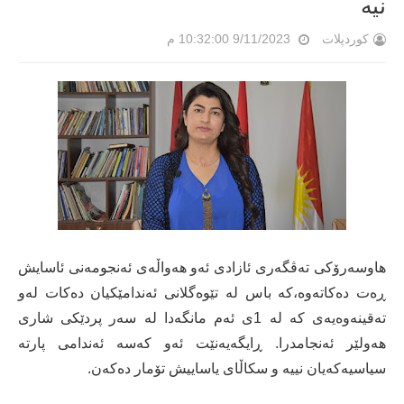
نیە
کوردپلات
9/11/2023 10:32:00 م
هاوسەرۆکی تەڤگەری ئازادی ئەو هەواڵەی ئەنجومەنی ئاسایش
ڕەت دەکاتەوە،کە باس لە تێوەگلانی ئەندامێکیان دەکات لەو
تەقینەوەیەی کە لە 1ی ئەم مانگەدا لە سەر پردێکی شاری
هەولێر ئەنجامدرا. ڕایگەیەنێت ئەو کەسە ئەندامی پارتە
سیاسیەکەیان نییە و سکاڵای یاساییش تۆمار دەکەن.