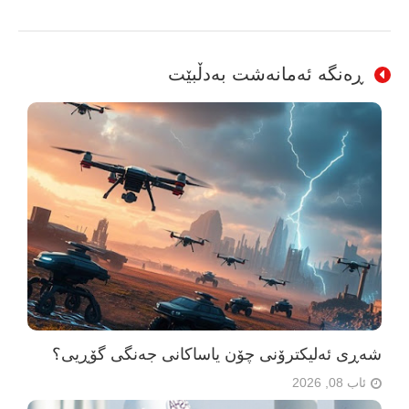
ڕەنگە ئەمانەشت بەدڵبێت
شەڕی ئەلیکترۆنی چۆن یاساکانی جەنگی گۆڕیی؟
ئاب 08, 2026