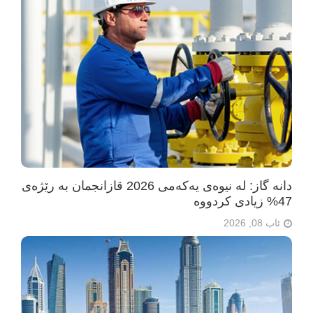
دانە گاز: لە نیوەی یەکەمی 2026 قازانجمان بە رێژەی
47% زیادی کردووە
ئاب 08, 2026