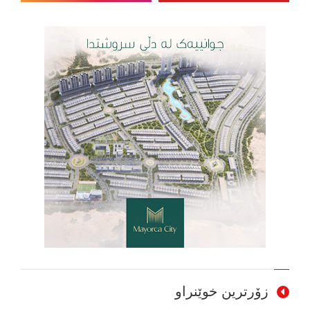
زۆرترین خوێنراو