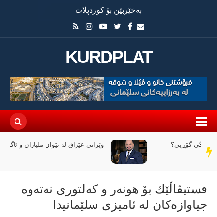
بەخێربێن بۆ کوردپلات
KURDPLAT
وێرانی عێراق لە نێوان ملیاران و ئاگردا
سەر
دێڕ
فستیڤاڵێك بۆ هونەر و کەلتوری نەتەوە
جیاوازەکان لە ئامیزی سلێمانیدا