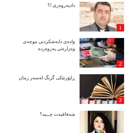
دادپەروەری !؟
وادەی دابەشكردنی موچەی
وەزارەتی پەروەردە
ڕاپۆرتێكی گرنگ لەسەر زمان
شەفافیەت چــیە؟