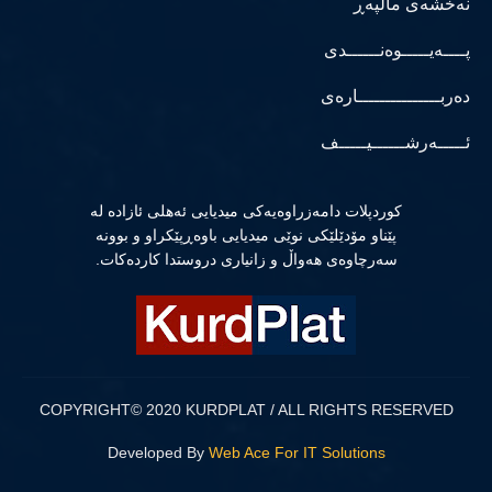
نەخشەی ماڵپەڕ
پــــەیـــــوەنــــــدی
دەربـــــــــــــــارەی
ئـــــەرشــــــیـــــف
كوردپلات دامەزراوەیەكی میدیایی ئەهلی ئازادە لە
پێناو مۆدێلێكی نوێی میدیایی باوەڕپێكراو و بوونە
سەرچاوەی هەواڵ و زانیاری دروستدا كاردەكات.
COPYRIGHT© 2020 KURDPLAT / ALL RIGHTS RESERVED
Developed By
Web Ace For IT Solutions