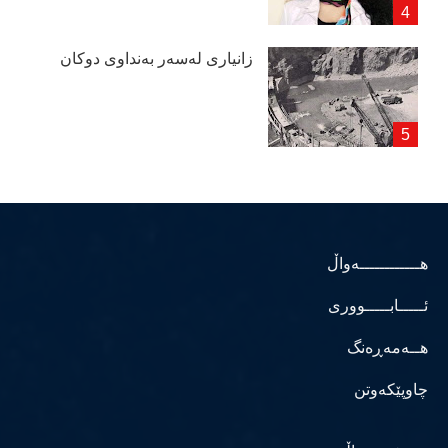
زانیاری لەسەر بەنداوی دوكان
هــــــــــــەواڵ
ئـــــابـــــووری
هــەمەڕەنگ
چاوپێکەوتن