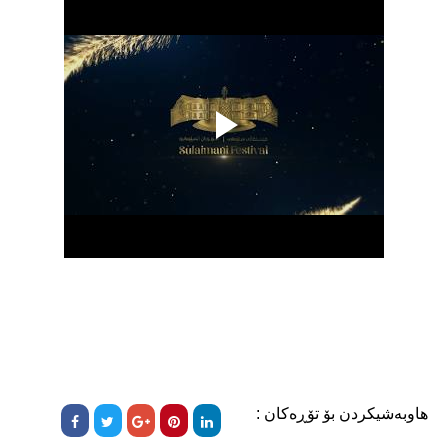
هاوبەشیکردن بۆ تۆڕەکان :