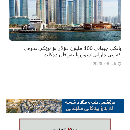
بانکی جیهانی 100 ملیۆن دۆلار بۆ نوێکردنەوەی
کەرتی دارایی سووریا تەرخان دەکات
ئاب 08, 2026