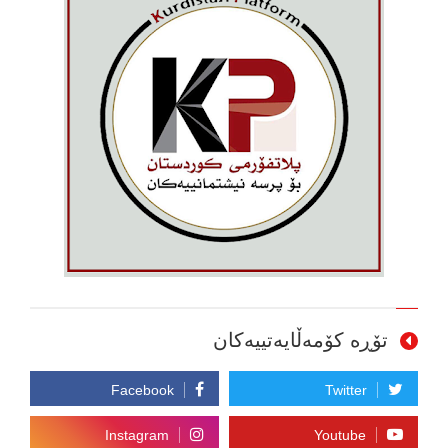
تۆڕە کۆمەڵایەتییەکان