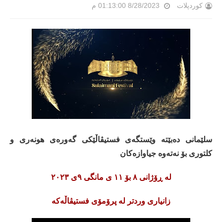
کوردپلات
8/28/2023 01:13:00 م
سلێمانی دەبێتە وێستگەی فستیڤاڵێکی گەورەی هونەری و
کلتوری بۆ نەتەوە جیاوازەکان
لە ڕۆژانی ٨ بۆ ١١ ی مانگی ٩ی ٢٠٢٣
زانیاری وردتر لە پرۆمۆی فستیڤاڵەکە