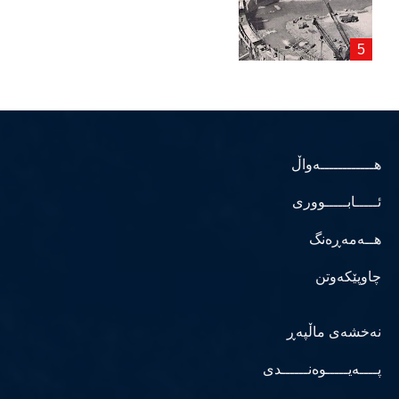
هــــــــــــەواڵ
ئـــــابـــــووری
هــەمەڕەنگ
چاوپێکەوتن
نەخشەی ماڵپەڕ
پــــەیـــــوەنــــــدی