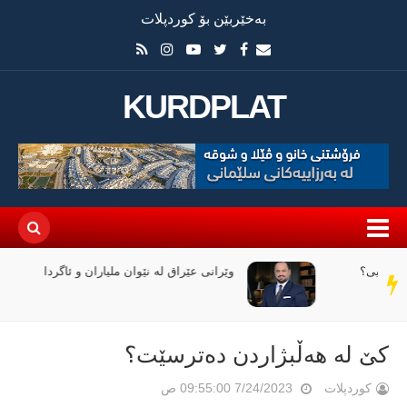
بەخێربێن بۆ کوردپلات
KURDPLAT
وێرانی عێراق لە نێوان ملیاران و ئاگردا
سەر
دێڕ
کێ لە هەڵبژاردن دەترسێت؟
کوردپلات
7/24/2023 09:55:00 ص