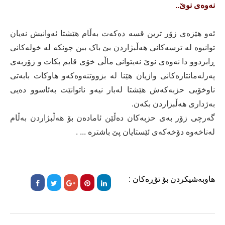
نەوەی نوێ..
ئەو هێزەی زۆر ترین قسە دەکەت بەڵام هێشتا ئەوانیش نەیان
توانیوە لە ترسەکانی هەڵبژاردن بێ باک ببن چونکە لە خولەکانی
ڕابردوو دا نەوەی نوێ نەیتوانی ماڵی خۆی قایم بکات و زۆربەی
پەرلەمانتارەکانی وازیان هێنا لە بزووتنەوەکەو هاوکات بابەتی
ناوخۆیی حزبەکەش هێشتا لەبار نیەو ناتوانێت بەئاسوو دەیی
بەژداری هەڵبزاردن بکەن.
گەرچی زۆر بەی حزبەکان دەڵێن ئامادەن بۆ هەڵبژاردن بەڵام
لەناخەوە دۆخەکەی ئێستایان پێ باشترە ... .
هاوبەشیکردن بۆ تۆڕەکان :