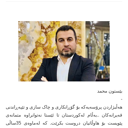
بێستون محمد
-
هەڵبژاردن پرۆسەیەکە بۆ گۆڕانکاری و چاک سازی و تێپەڕاندنی
قەیرانەکان ..بەڵام لەکوردستان تا ئێستا نەتوانراوە متمانەی
پێویست بۆ هاوڵاتیان دروست بکرێت. کە لەماوەی 35ساڵی