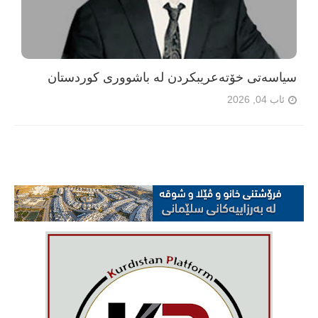
سیاسەتی خۆتەعریبکردن لە باشووری کوردستان
ئاب 04, 2026