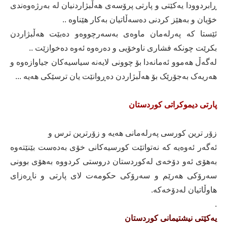
ڕابردوودا یەکێتی و پارتی پرۆسەی هەڵبژاردنیان لە بەرژەوەندی
خۆیان و بەهێز کردنی دەسەڵاتیان بەکار هێناوە ..
ئێستا کە پەرلەمان ماوەی بەسەرچووەو دەبێت هەڵبژاردن
بکرێت چونکە فشاری ناوخۆیی و دەرەوە ئەوە دەخوازێت ..
لەگەڵ هەموو ئەمانەدا بۆ چوونی لایەنە سیاسیەکان جیاوازەوە و
هەریەک بەجۆرێک بۆ هەڵبژاردن دەڕوانێت یان ترسێکی هەیە ...
پارتی دیموکراتی کوردستان
زۆر ترین کورسی پەرلەمانی هەیە و زۆرترین ترس و
ئەگەر ئەوەیە کە نەتواتێت کورسیەکانی خۆی بەدەست بێنێتەوە
بەهۆی ئەو دۆخەی لەکوردستان دروستی کردووە بەهۆی بوونی
سەرۆکی هەرێم و سەرۆکی حکومەت لای پارتی و ناڕەزای
هاوڵاتیان لەدۆخەکە.
.
یەکێتی نیشتیمانی کوردستان