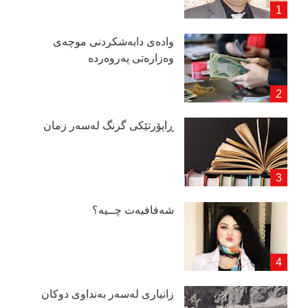
وادەی دابەشكردنی موچەی
وەزارەتی پەروەردە
ڕاپۆرتێكی گرنگ لەسەر زمان
شەفافیەت چــیە؟
زانیاری لەسەر بەنداوی دوكان