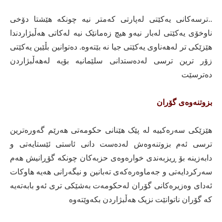
..ترسەکانی یەکێتی لەپارتی کەمتر نیە چونکە هێشتا دۆخی
ناوخۆی یەکێتی لەبار نیەو هیچ زەمانێک نیە لەکاتی هەڵبژاردندا
هێزێکی تر لەهەناوی یەکێتی جیا نە بێتەوە. دەتوانین بڵێین یەکێتی
زۆر ترین ترسی لەدەستدانی سلێمانیە بۆیە لەهەڵبژاردن
دەترسێت
بزوتنەوەی گۆران
هێزێکی سەرەکییە لە پێک هێنانی حکومەتی هەرێم گەورەترین
ترسی ئەم بزوتنەوەش لەدەست دانی ئاستی ئێستایەتی و
دابەزینە بۆ ڕیزبەندی خوارەوەی حزبەکان چونکە گۆڕانیش هەم
سەرکردایەتی و جەماوەرەکەی تەبانین و نیگەرانی هەیە هاوکات
ئەدای وەزیرەکانی گۆران لەحکومەت بەشێکی تری ئەو بابەتەیە
کە گۆران ناتوانێت نزیک هەڵبژاردن بکەوێتەوە