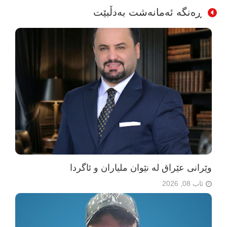
ڕەنگە ئەمانەشت بەدڵبێت
وێرانی عێراق لە نێوان ملیاران و ئاگردا
ئاب 08, 2026