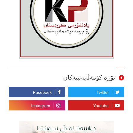
تۆڕە کۆمەڵایەتییەکان