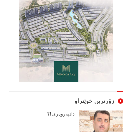
زۆرترین خوێنراو
دادپەروەری !؟