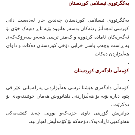
یەکگرتووی ئیسلامی کوردستان
.
یەکگرتووی ئیسلامی کوردستان چەندین جار لەدەست دانی
کورسی لەهەڵبژاردنەکان بەسەر هاتووە بۆیە تا ڕادەیەک خۆی بۆ
ئەگەرەکان ئامادە کردووە و کەمتر ترسی هەیەو سەرۆکەکەی
بە ڕاست وچەپ باسی خراپی دۆخی کوردستان دەکات و داوای
هەڵبژاردن دەکات
.
کۆمەڵی دادگەری کوردستان.
.
کۆمەڵی دادگەری هێشتا ترسی هەڵبژاردنی پەرلەمانی عێراقی
پێوە دیارە بۆیە بۆ هەڵبژاردنی داهاتووش هەمان خوێندنەوەی بۆ
دەکرێت .
دواتریش گۆڕینی ناوی حزبەکەو بوونی چەند کێشەیەکی
هەنوکەیی تاڕادەیەک دۆخەکە بۆ کۆمەڵیش لەبار نیە.