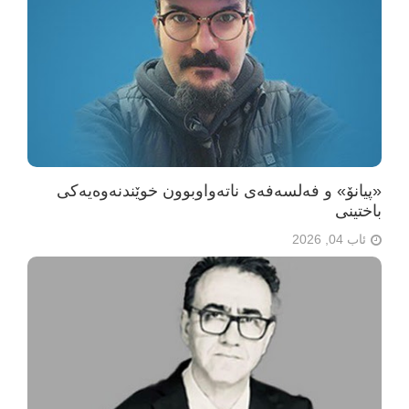
«پیانۆ» و فەلسەفەی ناتەواوبوون خوێندنەوەیەکی
باختینی
ئاب 04, 2026