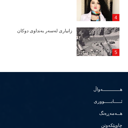
زانیاری لەسەر بەنداوی دوكان
هــــــــــــەواڵ
ئـــــابـــــووری
هــەمەڕەنگ
چاوپێکەوتن