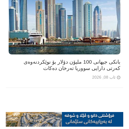
بانکی جیهانی 100 ملیۆن دۆلار بۆ نوێکردنەوەی
کەرتی دارایی سووریا تەرخان دەکات
ئاب 08, 2026