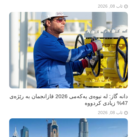
ئاب 08, 2026
دانە گاز: لە نیوەی یەکەمی 2026 قازانجمان بە رێژەی
47% زیادی کردووە
ئاب 08, 2026