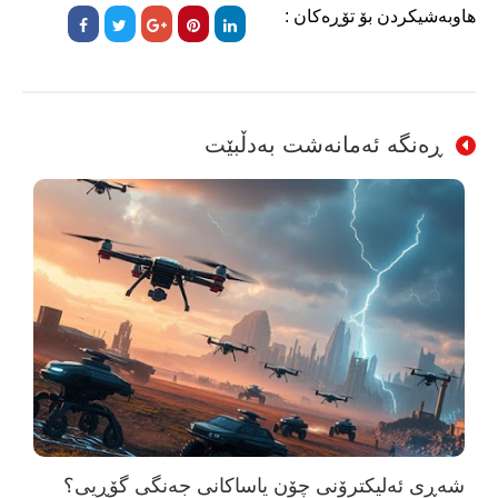
هاوبەشیکردن بۆ تۆڕەکان :
ڕەنگە ئەمانەشت بەدڵبێت
شەڕی ئەلیکترۆنی چۆن یاساکانی جەنگی گۆڕیی؟