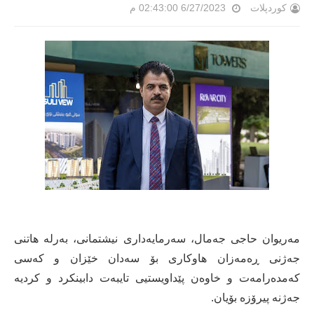
کوردپلات
6/27/2023 02:43:00 م
مەریوان حاجی جەمال، سەرمایەداری نیشتمانی، بەرلە هاتنی
جەژنی ڕەمەزان ھاوکاری بۆ سەدان خێزان و کەسی
کەمدەرامەت و خاوەن پێداویستیی تایبەت دابینکرد و کردیە
جەژنە پیرۆزە بۆیان.