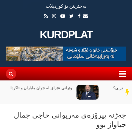
بەخێربێن بۆ کوردپلات
KURDPLAT
وێرانی عێراق لە نێوان ملیاران و ئاگردا
سەر
دێڕ
جەژنە پیرۆزەی مەریوانی حاجی جمال
جیاواز بوو