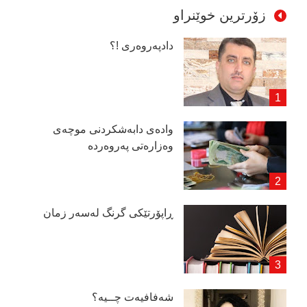
زۆرترین خوێنراو
دادپەروەری !؟
وادەی دابەشكردنی موچەی
وەزارەتی پەروەردە
ڕاپۆرتێكی گرنگ لەسەر زمان
شەفافیەت چــیە؟