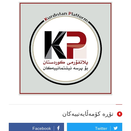
تۆڕە کۆمەڵایەتییەکان