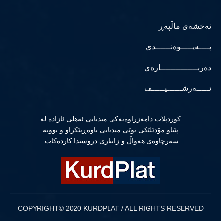
نەخشەی ماڵپەڕ
پــــەیـــــوەنــــــدی
دەربـــــــــــــــارەی
ئـــــەرشــــــیـــــف
كوردپلات دامەزراوەیەكی میدیایی ئەهلی ئازادە لە
پێناو مۆدێلێكی نوێی میدیایی باوەڕپێكراو و بوونە
سەرچاوەی هەواڵ و زانیاری دروستدا كاردەكات.
COPYRIGHT© 2020 KURDPLAT / ALL RIGHTS RESERVED