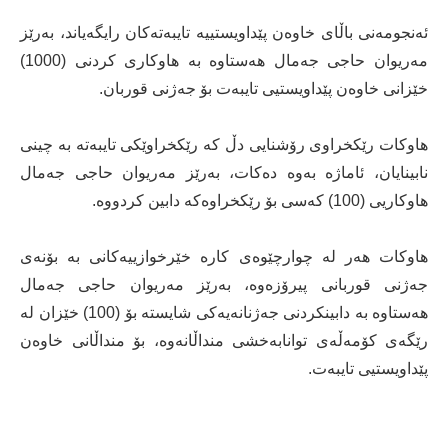
ئەنجومەنی باڵای خاوەن پێداویستییە تایبەتەکان رایگەیاند، بەرێز
مەریوان حاجی جەمال ھەستاوە بە ھاوکاری کردنی (1000)
خێزانی خاوەن پێداویستیی تایبەت بۆ جەژنی قوربان.
ھاوکات رێکخراوی رۆشنایی دڵ کە رێکخراوێکی تایبەتە بە چینی
نابینایان، ئاماژە بەوە دەکات، بەرێز مەریوان حاجی جەمال
ھاوکاریی (100) کەسی بۆ رێکخراوەکە دابین کردووە.
ھاوکات ھەر لە چوارچێوەی کارە خێرخوازییەکانی بە بۆنەی
جەژنی قوربانی پیرۆزەوە، بەرێز مەریوان حاجی جەمال
ھەستاوە بە دابینکردنی جەژنانەیەکی شایستە بۆ (100) خێزان لە
رێگەی کۆمەڵەی توانابەخشی منداڵانەوە، بۆ منداڵانی خاوەن
پێداویستیی تایبەت.