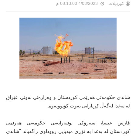
کوردپلات
4/03/2023 08:13:00 م
شاندی حکومەتی هەرێمی کوردستان و وەزارەتی نەوتی عێراق
لە بەغدا لەگەڵ کڕیارانی نەوت کۆبوونەوە.
فارس عیسا، سەرۆکی نوێنەرایەتی حکومەتی هەرێمی
کوردستان لە بەغدا بە تۆڕی میدیایی رووداوی راگەیاند "شاندی