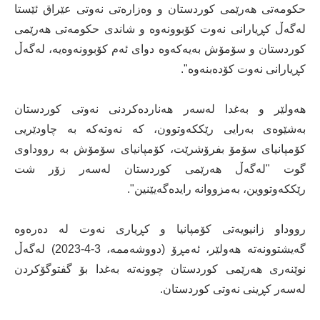
حکومەتی هەرێمی کوردستان و وەزارەتی نەوتی عێراق ئێستا
لەگەڵ کڕیارانی نەوت کۆبوونەوە و شاندی حکومەتی هەرێمی
کوردستان و سۆمۆش بەیەکەوە دوای ئەم کۆبوونەوەیە، لەگەڵ
کڕیارانی نەوت کۆدەبنەوە".
هەولێر و بەغدا لەسەر هەناردەکردنی نەوتی کوردستان
بەشێوەی بەرایی رێککەوتوون، کە نەوتەکە بە چاودێریی
کۆمپانیای سۆمۆ بفرۆشرێت، کۆمپانیای سۆمۆش بە رووداوی
گوت "لەگەڵ هەرێمی کوردستان لەسەر زۆر شت
رێککەوتووین، بەمزووانە رایدەگەیێنین".
رووداو زانیویەتی کۆمپانیا و کڕیاری نەوت لە دەرەوە
گەیشتوونەتە هەولێر، ئەمڕۆ (دووشەممە، 3-4-2023) لەگەڵ
نوێنەری هەرێمی کوردستان چوونەتە بەغدا بۆ گفتوگۆکردن
لەسەر کڕینی نەوتی کوردستان.