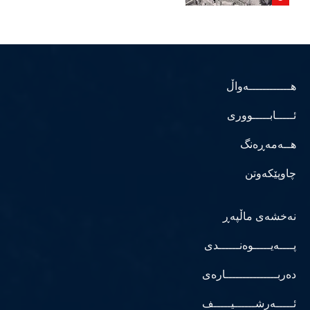
هــــــــــــەواڵ
ئـــــابـــــووری
هــەمەڕەنگ
چاوپێکەوتن
نەخشەی ماڵپەڕ
پــــەیـــــوەنــــــدی
دەربـــــــــــــــارەی
ئـــــەرشــــــیـــــف