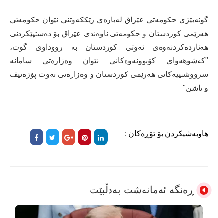
گوتەبێژی حکومەتی عێراق لەبارەی رێککەوتنی نێوان حکومەتی
هەرێمی کوردستان و حکومەتی ناوەندی عێراق بۆ دەستپێکردنی
هەناردەکردنەوەی نەوتی کوردستان بە رووداوی گوت،
"کەشوهەوای کۆبوونەوەکانی نێوان وەزارەتی سامانە
سرووشتییەکانی هەرێمی کوردستان و وەزارەتی نەوت پۆزەتیڤ
و باشن".
هاوبەشیکردن بۆ تۆڕەکان :
ڕەنگە ئەمانەشت بەدڵبێت