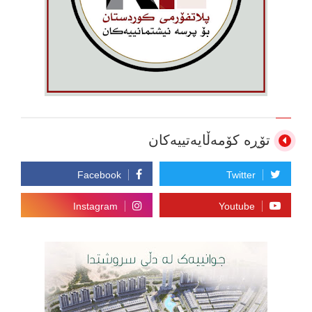
تۆڕە کۆمەڵایەتییەکان