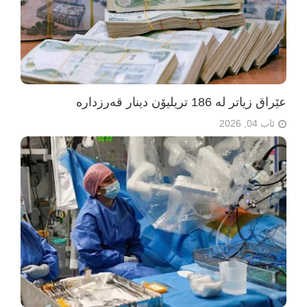
عێراق زیاتر لە 186 تریلیۆن دینار قەرزدارە
ئاب 04, 2026