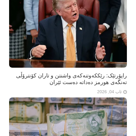
راپۆرتێک: رێککەوتنەکەی واشنتن و تاران کۆنترۆڵی
تەنگەی هورمز دەداتە دەست ئێران
ئاب 04, 2026