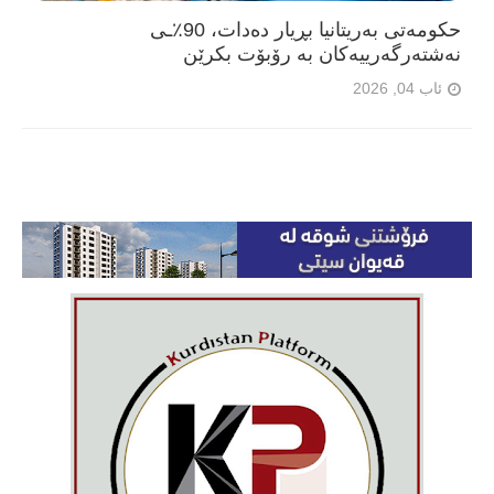
حکومەتی بەریتانیا بڕیار دەدات، 90٪ـی
نەشتەرگەرییەکان بە رۆبۆت بکرێن
ئاب 04, 2026