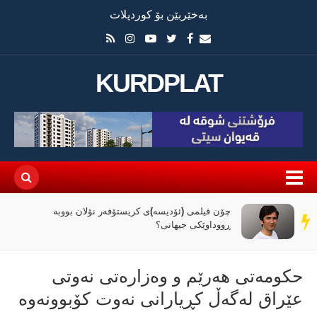
بەخێربێن بۆ کوردپلات
KURDPLAT
چۆن فیلمی (ئۆدیسە)ی کریستۆفەر نۆلان بووبە
سەر
ڕووداوێکی جیهانی؟
دێڕ
حکومەتی هەرێم و وەزارەتی نەوتی
عێراق لەگەڵ کڕیارانی نەوت کۆبوونەوە