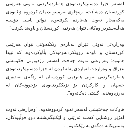
لەسەر خێرا دەستپێکردنەوەی هەناردەکردنی نەوتی هەرێمی
کوردستان. دەشڵێت، "رەچاوی نەرمینواندنمان کردووە بۆ ئەوەی
یەکەمجار نەوت هەناردە بکرێتەوە، دواتر باسی دۆسیە
هەڵپەسێردراوەکانی نێوان هەرێمی کوردستان و ناوەند بکرێت".
وەزارەتی نەوتی عێراق لەبارەی رێککەوتنی نێوان هەرێمی
کوردستان و ناوەند روونکردنەوەیەکی بڵاوکردەوە، کە تێیدا
هاتووە: وەزارەتی نەوت جەخت لەسەر رژدبوونی حکومەتی
عێراق و وەزارەت لەبارەی پەلەکردن لە خێرا دەستپێکردنەوەی
هەناردەکردنی نەوتی هەرێمی کوردستان لە رێگەی بەندەری
جەیهان و کارکردن بۆ نزیککردنەوەی بۆچوونەکان لە
بەرژەوەندیی گشتی دەکاتەوە".
هاوکات جەختیشی لەسەر ئەوە کردووەتەوە، "وەزارەتی نەوت
لەژێر رۆشنایی کەشە ئەرێنی و لێکتێگەیشتنە دوو قۆڵییەکان،
بەمنزیکانە دەگەن بە رێککەوتن".