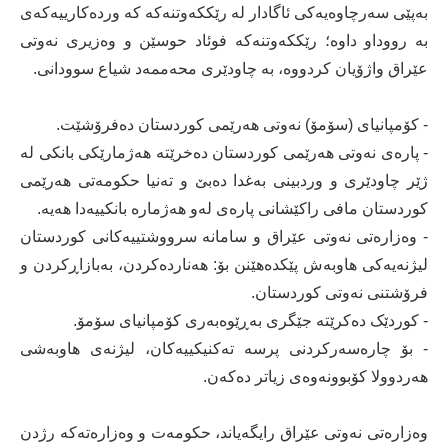
بەپێی سەرچاوەیەکی ئاگادار لە رێککەوتنەکە کە وردەکارییەکەی
بە رووداو داوە؛ رێککەوتنەکە فوئاد حوسێن و وەزیری نەوتی
عێراق واژۆیان کردووە، بە چاودێری محەممەد شیاع سوودانی.
- کۆمپانیای (سۆمۆ) نەوتی هەرێمی کوردستان دەفرۆشێت.
- پارەی نەوتی هەرێمی کوردستان دەخرێتە هەژمارێکی بانکی لە
ژێر چاودێری و وردبینی بەغدا دەبێ و تەنیا حکومەتی هەرێمی
کوردستان مافی راکێشانی پارەی لەو هەژمارە بانکییەدا هەیە.
- وەزارەتی نەوتی عێراق و سامانە سرووشتییەکانی کوردستان
لیژنەیەکی هاوبەش پێکدەهێنن بۆ: هەناردەکردن، بەبازاڕکردن و
فرۆشتنی نەوتی کوردستان.
- کوردێک دەکرێتە جێگری بەڕێوەبەری کۆمپانیای سۆمۆ.
- بۆ چارەسەرکردنی پرسە تەکنیکییەکان، لیژنەی هاوبەشی
هەردوولا کۆبوونەوەی زیاتر دەکەن.
وەزارەتی نەوتی عێراق رایگەیاند، حکومەت و وەزارەتەکە رژدن