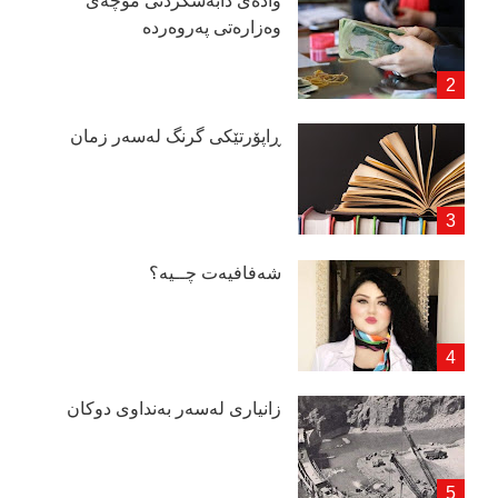
وادەی دابەشكردنی موچەی
وەزارەتی پەروەردە
ڕاپۆرتێكی گرنگ لەسەر زمان
شەفافیەت چــیە؟
زانیاری لەسەر بەنداوی دوكان