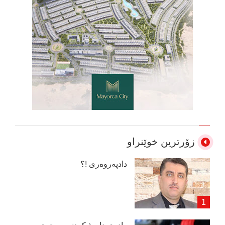
زۆرترین خوێنراو
دادپەروەری !؟