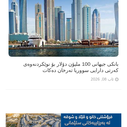
بانکی جیهانی 100 ملیۆن دۆلار بۆ نوێکردنەوەی
کەرتی دارایی سووریا تەرخان دەکات
ئاب 08, 2026