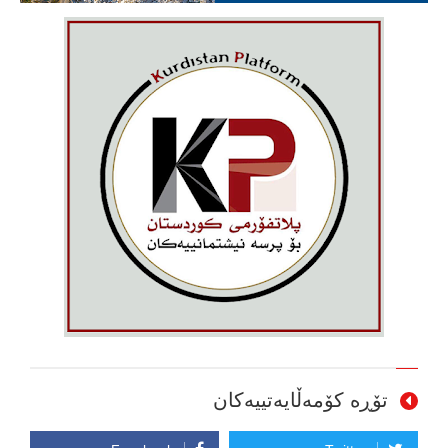
تۆڕە کۆمەڵایەتییەکان