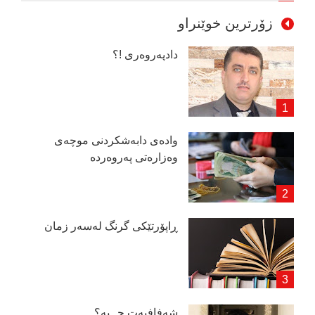
زۆرترین خوێنراو
دادپەروەری !؟
وادەی دابەشكردنی موچەی
وەزارەتی پەروەردە
ڕاپۆرتێكی گرنگ لەسەر زمان
شەفافیەت چــیە؟