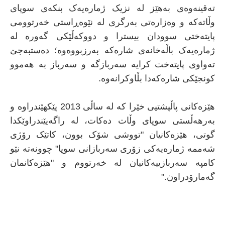
تەقینەوەی بەهێز لە نزیک ژمارەیەک بنکەی سوپای
وڵاتەکە و وەزارەتی بەرگری لە نێوەڕاستی خەرتوومی
پایتەختی سوودان بیسترا و دووکەڵێکی گەورە لە
ژمارەیەک باڵەخانەی شارەکە بەرزبووەوە؛ دەستبەجێ
تەواوی پایتەخت کرایە سەربازگە و سەرباز بە هەموو
کونجێکی شارەکەدا بڵاوکرانەوە.
هێزەکانی پاڵپشتیی خێرا کە لە ساڵی 2013 پێکهێندراوە و
بەرهەڵستی سوپای وڵات دەکات، لە راگەیێندراوێکدا
گوتی، هێزەکانیان "تووشی شۆک بوون، کاتێک رۆژی
شەممە ژمارەیەکی زۆری سەربازانی سوپا" چوونەتە نێو
کامپە سەربازییەکانیان لە خەرتووم و "هێزەکانمان
گەمارۆدراون."