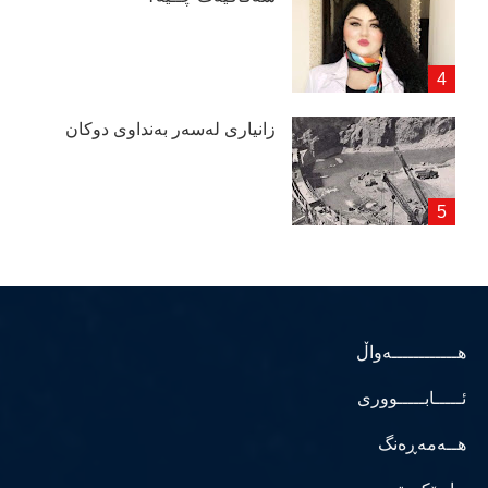
زانیاری لەسەر بەنداوی دوكان
هــــــــــــەواڵ
ئـــــابـــــووری
هــەمەڕەنگ