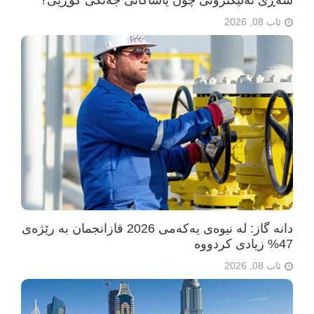
شەڕی ئەلیکترۆنی چۆن یاساکانی جەنگی گۆڕیی؟
ئاب 08, 2026
دانە گاز: لە نیوەی یەکەمی 2026 قازانجمان بە رێژەی
47% زیادی کردووە
ئاب 08, 2026