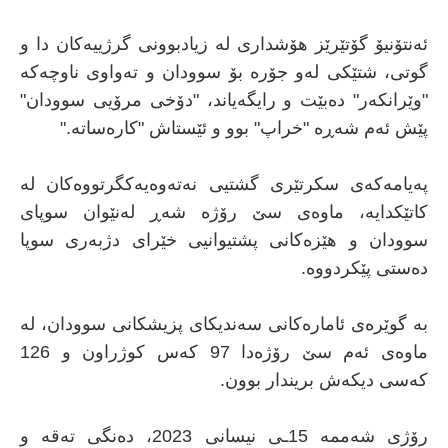
ئەنتۆنیۆ گۆتێرێز هۆشداری لە زیادبوونی گرژییەکان دا و
گوتی، شتێکی لەو جۆرە بۆ سوودان و تەواوی ناوچەکە
"وێرانکەر" دەبێت و رایگەیاند، "دۆخی مرۆیی سوودان"
پێش ئەم شەڕە "خراپ" بوو و ئێستاش "کارەساتە."
پەیامەکەی سکرتێری گشتیی نەتەوەیەکگرتووەکان لە
کاتێکدایە، ماوەی سێ رۆژە شەڕ لەنێوان سوپای
سوودان و هێزەکانی پشتیوانیی خێرای دژبەری سوپا
دەستی پێکردووە.
بە گوێرەی ئامارەکانی سەندیکای پزیشکانی سوودان، لە
ماوەی ئەم سێ رۆژەدا 97 کەس کوژراون و 126
کەسی دیکەش بریندار بوون.
رۆژی شەممە 15ـی نیسانی 2023، دەنگی تەقە و