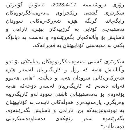
رۆژی دووشەممە 17-4-2023، ئەنتۆنیۆ گۆتێرێز،
سکرتێری گشتیی رێکخراوی نەتەوەیەکگرتووەکان
رایگەیاند، گرنگە هێزە شەڕکەرەکانی سوودان
دەستبەجێ کۆتایی بە گرژییەکان بهێنن، ئارامی و
ئاسایش بۆ وڵاتەکەیان بگەڕێننەوە و دەست بە دیالۆگ
بکەن بە مەبەستی کۆتاییهێنان بە قەیرانەکە.
سکرتێری گشتیی نەتەوەیەکگرتووەکان پەیامێکی بۆ ئەو
وڵاتانەش هەیە کە رۆڵ و کاریگەرییان لەسەر هێزە
شەڕکەرەکانی سوودان هەیە و دەڵێت، "هانی هەموو
ئەوانە دەدەم کە کاریگەرییان لەسەر دۆخەکە هەیە
بۆئەوەی بۆ بەدەستهێنانی ئاشتی سوود لەو کاریگەرییە
وەربگرن، یارمەتیدەری هەوڵەکانی تایبەت بە کۆتاییهێنان
بە تووندوتیژییەکە بن، ئارامی و ئاسایش بگەڕێننەوە،
بگەڕێنەوە سەر رێچکەی دەستاودەستکردنی
دەسەڵات."