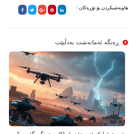
هاوبەشیکردن بۆ تۆڕەکان :
ڕەنگە ئەمانەشت بەدڵبێت