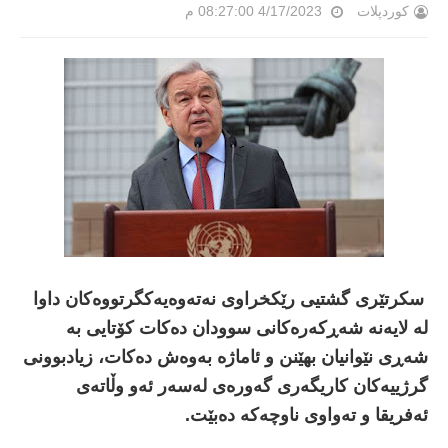
کوردپلات
4/17/2023 08:27:00 م
سکرتێری گشتیی رێکخراوی نەتەوەیەکگرتووەکان داوا
لە لایەنە شەڕکەرەکانی سوودان دەکات کۆتایی بە
شەڕی نێوانیان بهێنن و ئاماژە بەوەش دەکات، زیادبوونی
گرژییەکان کاریگەری گەورەی لەسەر ئەو وڵاتەی
ئەفریقا و تەواوی ناوچەکە دەبێت.