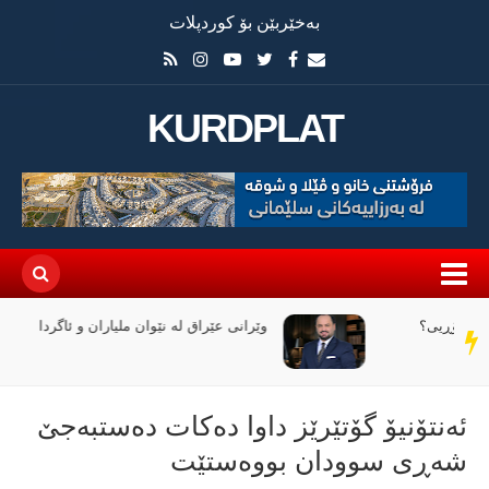
بەخێربێن بۆ کوردپلات
KURDPLAT
وێرانی عێراق لە نێوان ملیاران و ئاگردا
سەر
دێڕ
ئەنتۆنیۆ گۆتێرێز داوا دەکات دەستبەجێ
شەڕی سوودان بووەستێت