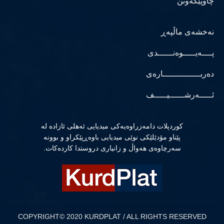
چاوپێکەوتن
نەخشەی ماڵپەڕ
پــــەیـــــوەنــــــدی
دەربـــــــــــــــارەی
ئـــــەرشــــــیـــــف
كوردپلات دامەزراوەیەكی میدیایی ئەهلی ئازادە لە
پێناو مۆدێلێكی نوێی میدیایی باوەڕپێكراو و بوونە
سەرچاوەی هەواڵ و زانیاری دروستدا كاردەكات.
COPYRIGHT© 2020 KURDPLAT / ALL RIGHTS RESERVED