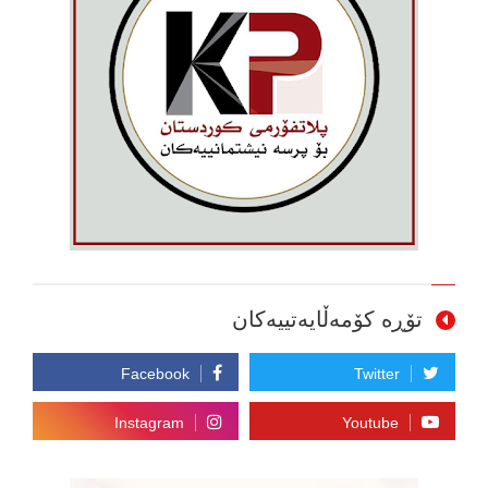
تۆڕە کۆمەڵایەتییەکان