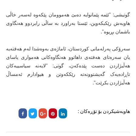
گوتیشی: "ئێمە پێمانوایە دەبێ هەموومان پێکەوە لەسەر خاڵی
هاوبەش رێکبکەوین، ئێستا بەراورد بە ساڵی رابردوو هەنگاوی
باشمان بڕیوە".
سەرۆکی پەرلەمانی کوردستان، ئاماژەی بەوەشدا لەم هەفتەیە
یان سەرەتای هەفتەی داهاتوو هەنگاوەکانی هەمواری یاسای
هەڵبژاردن دەست پێدەکەن، گوتی: "لایەنە سیاسییەکان
تاڕادەیەک گەیشتوونەتە رێککەوتن و هیوادارم ئەمساڵ
هەڵبژاردن بکرێت".
هاوبەشیکردن بۆ تۆڕەکان :