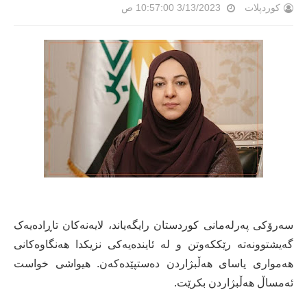
کوردپلات
3/13/2023 10:57:00 ص
سەرۆکی پەرلەمانی کوردستان رایگەیاند، لایەنەکان تاڕادەیەک
گەیشتوونەتە رێککەوتن و لە ئایندەیەکی نزیکدا هەنگاوەکانی
هەمواری یاسای هەڵبژاردن دەستپێدەکەن. هیواشی خواست
ئەمساڵ هەڵبژاردن بکرێت.