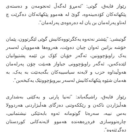
رێواز فایەق، گوتی: "ئەمڕۆ لەگەڵ ئەنجومەن و دەستەی
پێکهاتەکان کۆدەبینەوە، گوێ لە هەموو پێکهاتەکان دەگرێت چ
لەناو پەرلەمان بن یان لە دەرەوەی پەرلەمان".
گوتیشی: "پێشتر نەتەوە یەکگرتووەکانیش گوێی لێگرتوون، پێمان
خۆشە بزانین ئەوان چیان دەوێت، هەروەها هەموویان لەسەر
یەک راوبۆچوونین، ئەگەر خۆیان کۆک بن ئێمە پشتیوانیان
لێدەکەین، ئەگەر راوبۆچوونی جیاواز هەبێت چۆن پەرلەمان
هەوڵیداوە حزب و لایەنە سیاسییەکان بگەیەنێت بە یەک، بە
هەمان شێوە پێکهاتەکانیش لەسەر بیروبۆچوونێک یەکبخەین".
رێواز فایەق، راشیگەیاند: "تەنیا پارتی و یەکێتی بەشداری
هەڵبژاردن ناکەن و رێککەوتنی دەزگای هەڵبژاردنی هەردوولا
بەس نییە، سەرەتا گوتومانە ئەوە بابەتێکی نیشتمانیی،
چارەنووسازی فرەڕەهەندە هەموو لایەنەکانی کوردستان
دەگرێتەوە".