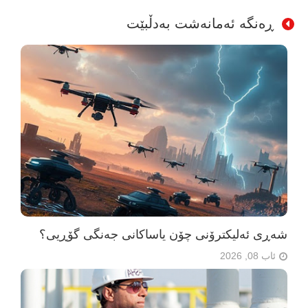
ڕەنگە ئەمانەشت بەدڵبێت
شەڕی ئەلیکترۆنی چۆن یاساکانی جەنگی گۆڕیی؟
ئاب 08, 2026