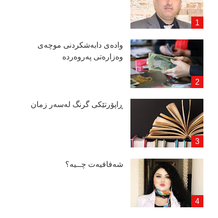
وادەی دابەشكردنی موچەی
وەزارەتی پەروەردە
ڕاپۆرتێكی گرنگ لەسەر زمان
شەفافیەت چــیە؟