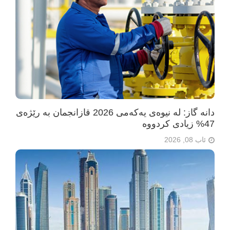
دانە گاز: لە نیوەی یەکەمی 2026 قازانجمان بە رێژەی
47% زیادی کردووە
ئاب 08, 2026