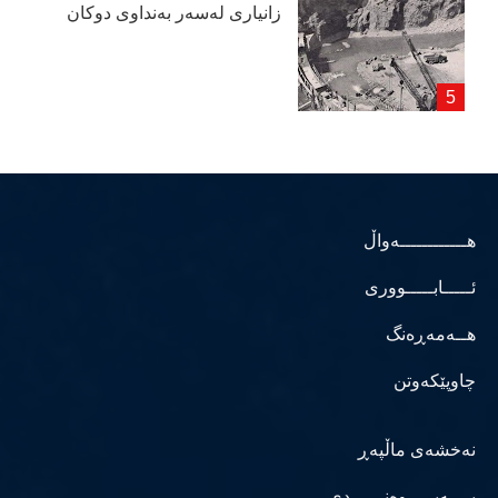
زانیاری لەسەر بەنداوی دوكان
هــــــــــــەواڵ
ئـــــابـــــووری
هــەمەڕەنگ
چاوپێکەوتن
نەخشەی ماڵپەڕ
پــــەیـــــوەنــــــدی