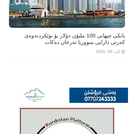
بانکی جیهانی 100 ملیۆن دۆلار بۆ نوێکردنەوەی
کەرتی دارایی سووریا تەرخان دەکات
ئاب 08, 2026