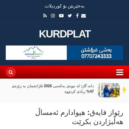
بەخێربێن بۆ کوردپلات
KURDPLAT
دانە گاز: لە نیوەی یەکەمی 2026 قازانجمان بە رێژەی
سەر
47% زیادی کردووە
دێڕ
رێواز فایەق: هیوادارم ئەمساڵ
هەڵبژاردن بکرێت