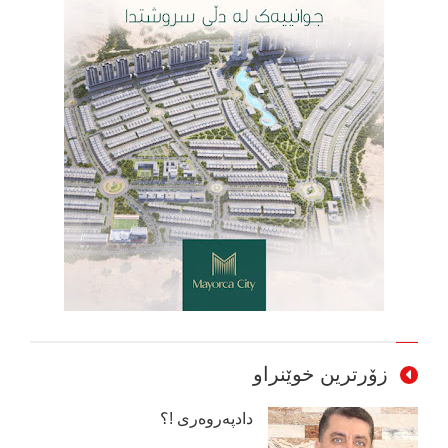
زۆرترین خوێنراو
دادپەروەری !؟