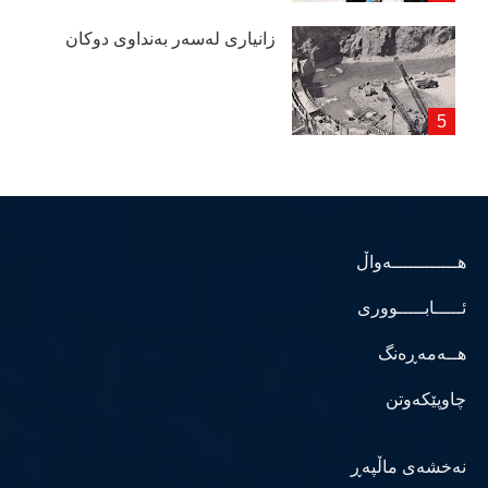
زانیاری لەسەر بەنداوی دوكان
هــــــــــــەواڵ
ئـــــابـــــووری
هــەمەڕەنگ
چاوپێکەوتن
نەخشەی ماڵپەڕ