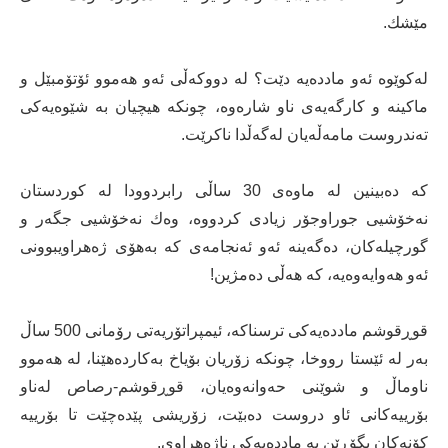
مێشك.
لەكوێوە ئەو مادده‌یە دێت؟ لە دووكەڵی ئەو هەموو ئۆتۆمبێل و
ماكینە و كارگەیەی ناو شارەوە، چونكە هیچیان بە شێوەیەكی
تەندروست مامەڵەیان لەگەڵدا ناكرێت.
كە دەبینین لە ماوەی 30 ساڵی رابردوودا لە كوردستان
نەخۆشیی جوراوجۆر زیادی كردووە، وەك نەخۆشیی جگەر و
گورچیلەكان، دەگەینە ئەو ئەنجامەی كە بەهۆی ژەهراویبوونی
ئەو هەوایەوەیە، كە هەڵی دەمژین!
قوڕقوشم مادده‌یەكی ترسناكە، ئیمپراتۆریەتی رۆمانی 500 ساڵ
بەر لە ئێستا رووخا، چونكە زۆریان بۆیاخ بەكاردەهێنا، لە هەموو
ناوماڵ و شوێنی حەوانەوەیان، قوڕقوشم-رصاص لەناو
بۆرییەكانی ئاو دروست دەبێت، زۆریشی پێدەچێت تا بۆرییە
كۆنەكان بگۆڕێن بە مادده‌یەكی ناژەهراوی.