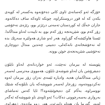
خۆزگە ئەو كەسانەی ئاوی كانی دەخۆنەوە یەكسەر لە كوپەی
بكەن كە لە قوڕ دروستكراوە، چونكە ئاوەكە ساف دەكاتەوە.
جاران خەڵك لە كوردستان تەمەنی درێژتر بوو، رێژەی نەخۆشی
زۆر كەم بوو، شێرپەنجە زۆر كەم بوو، بە تایبەت لەناو منداڵاندا.
ئێستا هاوكێشەكە گۆڕاوە. هەر لەو شاری هەولێرە سەرێك بدە
لە نەخۆشخانەی نانەكەلی، دەبینی چەندین منداڵ دووچاری
نەخۆشیی شێرپەنجەی خوێن بوونە.
پێویستە لە بیرمان نەچێت، ئەو خواردنانەی لەناو نایلۆن
دەیفرۆشن یان لەناو شوشەی نایلۆن، هەمووی مەترسی لەسەر
ژیانی منداڵانمان هەیە. وادیارە ئێمەی نەزان زۆر بیرمان لەوە
نەكردووەتەوە، زۆرجار لەسەر شووشەكە یان نایلۆنەكە شتێك
نووسراوە، بەڵام كێ دەیخوێنێتەوە؟! ئایا كەس تەماشای
بەرواری بەسەرچوونی دەكات؟ ئەو ئاوەی ناو شووشەكە ئەگەر
لەبەر گەرما یان هەتاو دابنرێت، هەر زوو مادده‌ی ژەهراوی