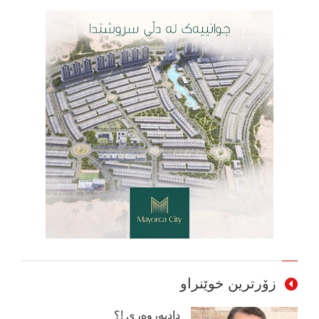
زۆرترین خوێنراو
دادپەروەری !؟