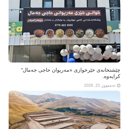
چێشتخانەی خێرخوازی «مەریوان حاجی جەمال"
كرایه‌وه‌.
تەممووز 21, 2026