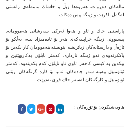
ماڵەكان دەڕوات. هەروەها زبڵ و خاشاك مامەڵەی زانستی
لەگەڵ ناكرێت و ژینگە پیس دەكات.
پاراستنی خاك و ئاو و هەوا ئەركی سەرشانی هەموومانە.
پیسبوونی ژینگە خراپییەكەی هەر بۆ ئادەمیزاد نییە، بەڵكو بۆ
ئاژەڵ و دارستانەكان زیاتریشە. پێویستە هەموومان كار بكەین بۆ
پاككرنەوەی ئەو ژینگە نازدارە، كەمتر نایلۆن بەكاربهێنین و
بیكەین بە كیسی كاخەز. ئاوی ناو نایلۆن كەم بكەینەوە، كەمتر
ئۆتۆمبێل ببەینە سەر جادەكان، تەنیا بۆ كارە گرنگەكان. رۆنی
ئۆتۆمبێل و كارگەكان لەسەر خاك فڕێ نەدرێت.
هاوبەشیکردن بۆ تۆڕەکان :