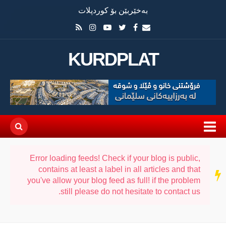
بەخێربێن بۆ کوردپلات
KURDPLAT
Error loading feeds! Check if your blog is public,
contains at least a label in all articles and that
سەر
دێڕ
you've allow your blog feed as full! if the problem
still please do not hesitate to contact us.