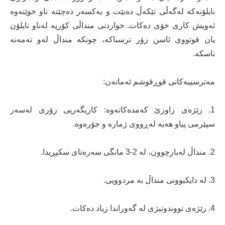
نایلۆنەكە لەگەڵی تێكەڵ دەبێت و یەكسەر دەچێتە ناو خوێنەوە
ئەویش كاری خۆی دەكات. خواردنی منداڵی كۆرپە لەناو نایلۆن
یان قوتووی ئاسن زۆر ترسناكە، چونكە منداڵ لەو تەمەنە
ناسكە.
مەترسییەكانی قوڕقوشم ئەمانەن:
1. رێژەی زاوزێ كەمدەكاتەوە: كاریگەریی زۆری لەسەر
سپێرمی پیاو هەیە لەڕووی ژمارە و جۆرەوە.
2. منداڵ لەبارچوون، لە 2-3 مانگی سەرەتای سكپڕیدا.
3. لە دایكبوونی منداڵ بە مردوویی.
4. رێژەی تووندوتیژی لە گەوراندا زیاد دەكات.