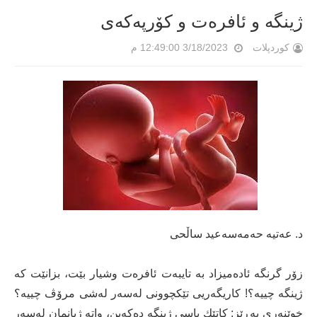
ژینگە و ئافرەت و كۆرپەکەی
کوردپلات
3/18/2023 12:49:00 م
د. عه‌تیه‌ حه‌مه‌سه‌عید ساڵحی
زۆر گرنگە ئادەمیزاد بە تایبەت ئافرەت وشیار بێت، بزانێت كە
ژینگە چییە؟! كاریگەریی تێكچوونی لەسەر لەشی مرۆڤ چییە؟
خوێنەری بەڕێز: كاتێك باسی ژینگە دەكەین، واتە ژیانمان لەسەر