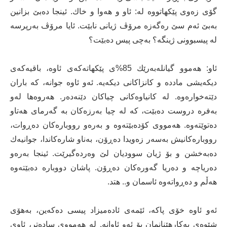
گۆی زەوی پێكهاتووە لە: ئاو و هەوا و خاك. ئینجا دەبێ بزانین
بەبێ ئەم سێ رەگەزە مرۆڤ ژیانی نابێت. ئایا مرۆڤ بەرپرسە
لە پیسبوونی ژینگە؟ بەچی پیس دەبێت؟
ئاو: هەموو گیانلەبەرێك 85%ی پێكهاتەكەی ئاوە، باقیەكەی
دیكەیشی مادده‌ و كانزاكانی دیكەیە. ئەو ئاوە جوانە، كە باران
دێتەخوارەوە. لە كانیاوەكانی چیاكان دێنەدەر. هەروەها لەو
بەفرە دروست دەبێت، كە لە چیا بەرزەكان بە گەرمای هەتاو
دەتوێتەوە. هەمووی كۆدەبێتەوە و بەرەو رووبارەكان دەڕوات،
رووبارەكانیش بەسەر زەویدا دەڕۆن، بەناو شارەكاندا، جوانیەك
دەبەخشن و بۆ ژیان سوودیان لێ وەردەگیرێت. ئینجا بەرەو
دەریاچە و دەریا گەورەكان دەڕۆن. پاشان دووبارە دەبێتەوە
هەڵم و دەڕواتەوە ئاسمان و.. هتد.
ئەو ئاوە خۆی پاكە، ئێمەی ئادەمیزاد پیسی دەكەین، بەهۆی
شێوەی بەكارهێنانمان بۆ ئەو ئاوانە. لە هەمووی سادەتر، ئاوی