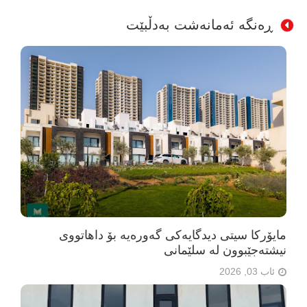
ڕەنگە ئەمانەشت بەدڵبێت
مایۆرکا سیتی دیدگایەکی گەورەیە بۆ داهاتووی
نیشتەجێبوون لە سلێمانی
ئاب 03, 2026