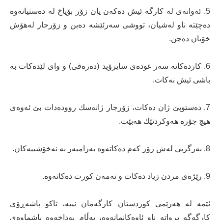
5. ئەوانەی لە كارگە ئیش دەكەن یان زۆر بۆیاخ لە دەستیانەوە
دەچێتە ناو لەشیان، تووشی سەرئێشە دەبن و زۆرجار لەهۆش
خۆیان دەچن.
6. كاردەكاتە سەر غودەی سایرۆید (دەرەقی) و وای لێدەكات بە
باشی ئیش نەكات.
7. دەستوپێ ژان دەكات، زۆرجار ژانەسك روودەدات بێ ئەوەی
هیچ جۆرە هەوكردنێك هەبێت.
8. بەرگریی لەش زۆر كەم دەكاتەوە بەرامبەر بە نەخۆشییەكان.
9. رێژەی مردن زیاد دەكات و تەمەن كورت دەكاتەوە.
ئێمە لە هەرێمی كوردستان كارگەمان نییە، تاكو پاشەڕۆی
كارگەگە بڕواتە ناو ئاوەكانمانەوە، بەڵام بەداخەوە پاشماوەی