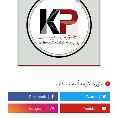
تۆڕە کۆمەڵایەتییەکان