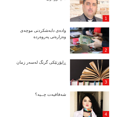
وادەی دابەشكردنی موچەی
وەزارەتی پەروەردە
ڕاپۆرتێكی گرنگ لەسەر زمان
شەفافیەت چــیە؟