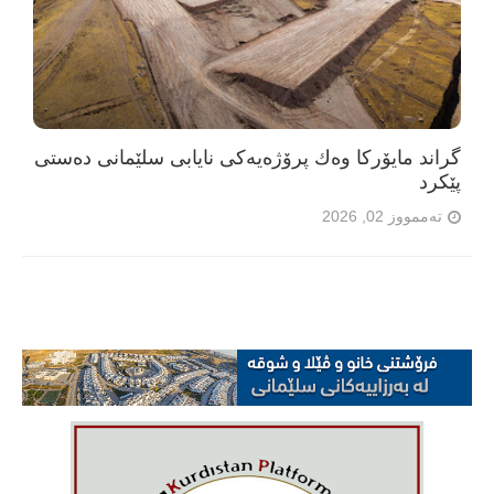
گراند مایۆرکا وەك پرۆژەیەکی نایابی سلێمانی دەستی
پێکرد
تەممووز 02, 2026