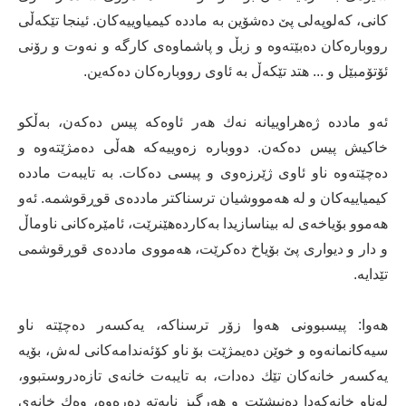
كانی، كەلوپەلی پێ دەشۆین بە مادده‌ كیمیاوییەكان. ئینجا تێكەڵی
رووبارەكان دەبێتەوە و زبڵ و پاشماوەی كارگە و نەوت و رۆنی
ئۆتۆمبێل و ... هتد تێكەڵ بە ئاوی رووبارەكان دەكەین.
ئەو مادده‌ ژەهراوییانە نەك هەر ئاوەكە پیس دەكەن، بەڵكو
خاكیش پیس دەكەن. دووبارە زەوییەكە هەڵی دەمژێتەوە و
دەچێتەوە ناو ئاوی ژێرزەوی و پیسی دەكات. بە تایبەت مادده‌
كیمیاییەكان و لە هەمووشیان ترسناكتر مادده‌ی قوڕقوشمە. ئەو
هەموو بۆیاخەی لە بیناسازیدا بەكاردەهێنرێت، ئامێرەكانی ناوماڵ
و دار و دیواری پێ بۆیاخ دەكرێت، هەمووی مادده‌ی قوڕقوشمی
تێدایە.
هەوا: پیسبوونی هەوا زۆر ترسناكە، یەكسەر دەچێتە ناو
سیەكانمانەوە و خوێن دەیمژێت بۆ ناو كۆئەندامەكانی لەش، بۆیە
یەكسەر خانەكان تێك دەدات، بە تایبەت خانەی تازەدروستبوو،
لەناو خانەكەدا دەنیشێت و هەرگیز نایەتە دەرەوە، وەك خانەی