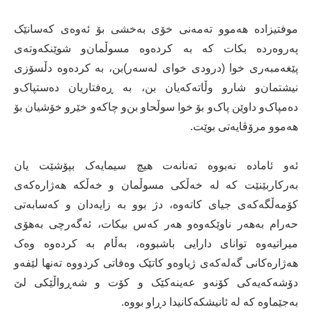
موفتیزادە هەموو تەمەنی‌ خۆی‌ بەخشی‌ بۆ ئەوەی‌ کەسانێک
پەروەردە بکات کە بە کردەوە مسوڵمان‌و شوێنکەوتەی‌
پێغەمبەری‌ خوا (درودی‌ خوای‌ لەسەر)بن، بە کردەوە دڵسۆزی‌
نیشتمان‌و شارو وڵاتەکەیان بن، بە ڕەفتاریان دەستپاک‌و
دەمپاک‌و داوێن پاک‌و بۆ خوا سوڵحاو بن‌و چاکەو خێرو خۆشیان بۆ
هەموو مرۆڤایەتی‌ بوێت.
ئەو ئامادە نەبووە تەنانەت هیچ سیمایەک بپۆشێت یان
بەرکاربێنێت کە لە خەڵکى مسوڵمان و خەڵکە هەژارەکەى
کۆمەڵگەکەى جیای کاتەوە، دژ بوو بە زایەدان و کەسابەتى
حەرام بەهەر ناوێکەوەو هەر کەس بیکات، ئەگەرچى بەهۆى
میراتیەوە تواناى دارایى باشبووە، بەڵام بە کردەوە وەک
هەژارەکانى گەلەکەى ژیاوەو کاتێک وەفاتى کردووە تەنها لێفەو
دۆشەکەیەکى کۆنەو عەینەکێک و کۆت و شەڕواڵێکى لێ
بەجێماوە کە لە ئانیشکەکانیدا دڕاو بووە.