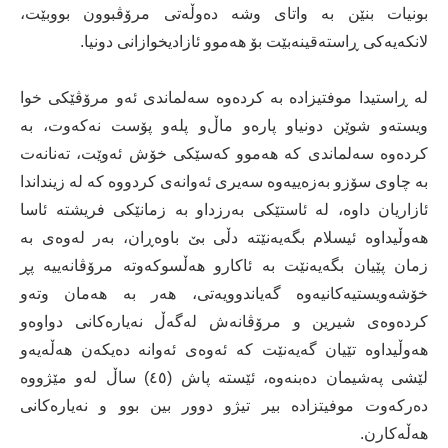
بونیات بنێن بە واتای‌ وشە دەوڵەتی‌ مرۆڤبوون بووبێت،
لانکەیەکی‌ ڕاستەقینەبێت بۆ هەموو ئازادیخوازانی‌ دونیا.
لە ڕاستیدا موفتیزادە بە کردەوە سەلماندی‌ ئەو مرۆڤێکی‌ خوا
ویستەو شوێن دونیاو پارەو ماڵ‌و پلەو پۆست نەکەوت، بە
کردەوە سەلماندی‌ کە هەموو کەسێکی‌ خۆش ئەوێت، تەنانەت
بە چاوی‌ سۆزو بەزەییەوە سەیری‌ ئەوانەی‌ کردووە کە لە زینداندا
ئازاریان داوە، لە ئاستێکی‌ بەرزداو بە زمانێکی‌ فریشتە ئاسا
هەوڵیداوە ئیسلام بگەیەنێتە دڵی‌ بێ باوەڕان، بەر لەوەی‌ بە
زمان پێیان بگەیەنێت بە ئاکارو هەڵسوکەوتە مرۆڤانەییە پڕ
خۆشەویستیەکانیەوە گەیاندوویەتی‌، هەر بە هەمان وتەو
کردەوەى شیرین و مرۆڤانەش لەگەڵ نەیارەکانی دواوەو
هەوڵیداوە تێیان گەیەنێت کە ئەوەى ئەوانە دەیکەن هەڵەیەو
لێشى پەشیمان دەبنەوە، ئێستە پاش (٤٥) ساڵ لەو مێژووە
دەرکەوت موفیتزادە بیر تیژو دوور بین بوو و نەیارەکانى
هەڵەکارن.