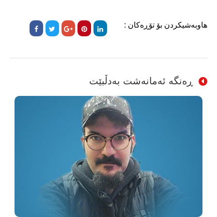
هاوبەشیکردن بۆ تۆڕەکان :
ڕەنگە ئەمانەشت بەدڵبێت