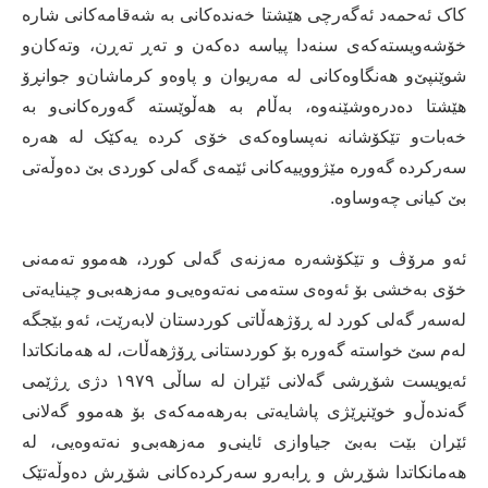
کاک ئەحمەد ئەگەرچی‌ هێشتا خەندەکانی‌ بە شەقامەکانی‌ شارە
خۆشەویستەکەی‌ سنەدا پیاسە دەکەن و تەڕ تەڕن، وتەکان‌و
شوێنپێ‌و هەنگاوەکانی‌ لە مەریوان و پاوەو کرماشان‌و جوانڕۆ
هێشتا دەدرەوشێنەوە، بەڵام بە هەڵوێستە گەورەکانی‌‌و بە
خەبات‌و تێکۆشانە نەپساوەکەی‌ خۆی‌ کردە یەکێک لە هەرە
سەرکردە گەورە مێژووییەکانی‌ ئێمەی‌ گەلی‌ کوردی‌ بێ دەوڵەتی‌
بێ کیانی‌ چەوساوە.
ئەو مرۆڤ و تێکۆشەرە مەزنەى گەلى کورد، هەموو تەمەنی‌
خۆی‌ بەخشی‌ بۆ ئەوەی‌ ستەمی‌ نەتەوەیی‌‌و مەزهەبی‌‌و چینایەتی‌
لەسەر گەلی‌ کورد لە ڕۆژهەڵاتی‌ کوردستان لابەرێت، ئەو بێجگە
لەم سێ خواستە گەورە بۆ کوردستانی‌ ڕۆژهەڵات، لە هەمانکاتدا
ئەیویست شۆڕشی‌ گەلانی‌ ئێران لە ساڵی‌ ١٩٧٩ دژی‌ ڕژێمی‌
گەندەڵ‌و خوێنڕێژی‌ پاشایەتی‌ بەرهەمەکەی‌ بۆ هەموو گەلانی‌
ئێران بێت بەبێ جیاوازی‌ ئاینی‌‌و مەزهەبی‌‌و نەتەوەیی‌، لە
هەمانکاتدا شۆڕش و ڕابەرو سەرکردەکانى شۆڕش دەوڵەتێک