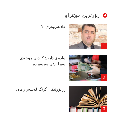
زۆرترین خوێنراو
دادپەروەری !؟
وادەی دابەشكردنی موچەی
وەزارەتی پەروەردە
ڕاپۆرتێكی گرنگ لەسەر زمان