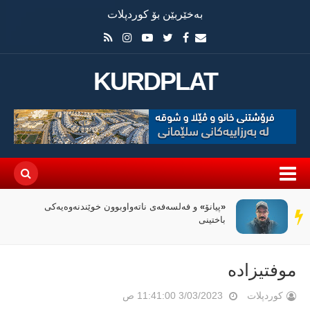
بەخێربێن بۆ کوردپلات
KURDPLAT
«پیانۆ» و فەلسەفەی ناتەواوبوون خوێندنەوەیەکی
سەر
باختینی
دێڕ
موفتیزادە
کوردپلات
3/03/2023 11:41:00 ص