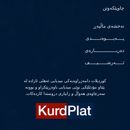
چاوپێکەوتن
نەخشەی ماڵپەڕ
پــــەیـــــوەنــــــدی
دەربـــــــــــــــارەی
ئـــــەرشــــــیـــــف
كوردپلات دامەزراوەیەكی میدیایی ئەهلی ئازادە لە
پێناو مۆدێلێكی نوێی میدیایی باوەڕپێكراو و بوونە
سەرچاوەی هەواڵ و زانیاری دروستدا كاردەكات.