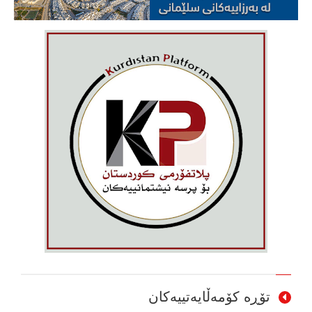
تۆڕە کۆمەڵایەتییەکان