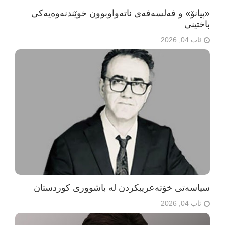
«پیانۆ» و فەلسەفەی ناتەواوبوون خوێندنەوەیەکی
باختینی
ئاب 04, 2026
سیاسەتی خۆتەعریبکردن لە باشووری کوردستان
ئاب 04, 2026