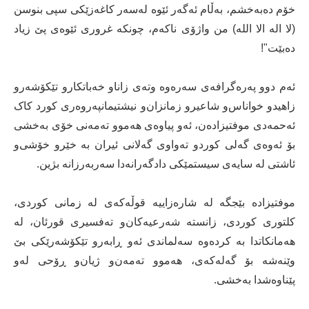
خۆم دەبەخشم، بەڵام ئەگەر ئێوە لەسەر کاغەزێکی‌ سپی‌ بنوسن
(لا اله الا الله) من واژۆی‌ ناکەم، چونکە غروری‌ ئێوەی‌ پێ زیاد
دەبێت"!
ئەم دوو پەرەگرافەی‌ سەرەوە وتەى زاناو خەباتکارو تێکۆشەرو
زاهیدو خواناس‌و شاعیرو زمانزان‌و نیشتیمانپەروەری‌ کورد کاک
ئەحمەدی‌ موفتیزادەن، ئەو پیاوەی‌ هەموو تەمەنی‌ خۆی‌ بەخشی‌
بۆ ئەوەی‌ گەلی‌ کوردو تەواوی‌ گەلانی‌ ئیران بە خێرو خۆشی‌‌و
ئاشتی‌ لە سایەى سیستمێکى دادگەرانەدا سەربەرزانە بژین.
موفتیزادە بێجگە لە شارەزاییە قوڵەکەی‌ لە زمانی‌ کوردی‌،
کلتوری‌ کوردی‌، زانستە شەرعیەکان‌و تەفسیری‌ قورئان، لە
هەمانکاتدا بە کردەوە سەلماندی‌ ئەو ڕابەرو تێکۆشەرێکی‌ بێ
وێنەشە بۆ گەلەکەی‌، هەموو تەمەن‌و ژیان‌و ڕۆحی‌ لەو
پێناوەشدا بەخشی‌.