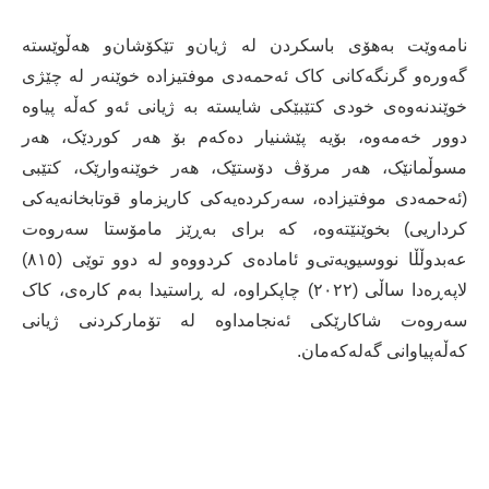
نامەوێت بەهۆی‌ باسکردن لە ژیان‌و تێکۆشان‌و هەڵوێستە
گەورەو گرنگەکانی‌ کاک ئەحمەدی‌ موفتیزادە خوێنەر لە چێژی‌
خوێندنەوەی‌ خودی‌ کتێبێکى شایستە بە ژیانى ئەو کەڵە پیاوە
دوور خەمەوە، بۆیە پێشنیار دەکەم بۆ هەر کوردێک، هەر
مسوڵمانێک، هەر مرۆڤ دۆستێک، هەر خوێنەوارێک، کتێبی‌
(ئەحمەدی‌ موفتیزادە، سەرکردەیەکی‌ کاریزماو قوتابخانەیەکی‌
کرداریی‌) بخوێنێتەوە، کە برای‌ بەڕێز مامۆستا سەروەت
عەبدوڵڵا نووسیویەتی‌‌و ئامادەی‌ کردووەو لە دوو توێی‌ (٨١٥)
لاپەڕەدا ساڵی‌ (٢٠٢٢) چاپکراوە، لە ڕاستیدا بەم کارەی‌، کاک
سەروەت شاکارێکی‌ ئەنجامداوە لە تۆمارکردنی‌ ژیانی‌
کەڵەپیاوانی‌ گەلەکەمان.