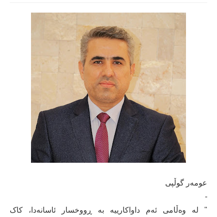
عومەر گوڵپی
-
" لە وەڵامی‌ ئەم داواکارییە بە ڕووخسار ئاسانەدا، کاک