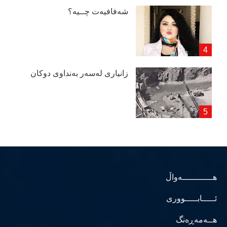
شەفافیەت چــیە؟
زانیاری لەسەر بەنداوی دوكان
هــــــــــــەواڵ
ئـــــابـــــووری
هــەمەڕەنگ