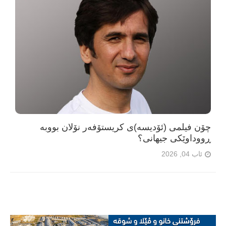
چۆن فیلمی (ئۆدیسە)ی کریستۆفەر نۆلان بووبە
ڕووداوێکی جیهانی؟
ئاب 04, 2026