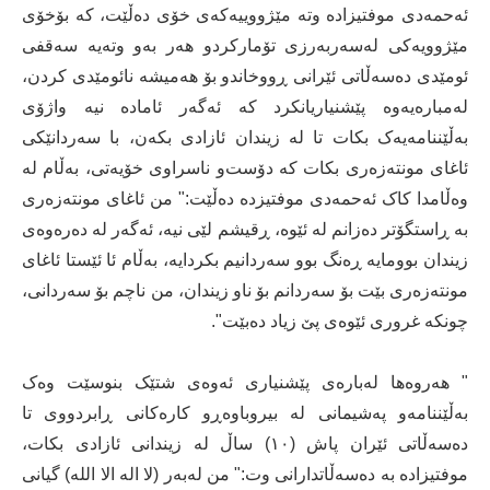
ئەحمەدی‌ موفتیزادە وتە مێژووییەکەی‌ خۆی‌ دەڵێت، کە بۆخۆی‌
مێژوویەکی‌ لەسەربەرزی‌ تۆمارکردو هەر بەو وتەیە سەقفی‌
ئومێدی‌ دەسەڵاتی‌ ئێرانی‌ ڕووخاندو بۆ هەمیشە نائومێدی‌ کردن،
لەمبارەیەوە پێشنیاریانکرد کە ئەگەر ئامادە نیە واژۆی‌
بەڵێننامەیەک بکات تا لە زیندان ئازادی‌ بکەن، با سەردانێکی‌
ئاغای‌ مونتەزەری‌ بکات کە دۆست‌و ناسراوی‌ خۆیەتی‌، بەڵام لە
وەڵامدا کاک ئەحمەدی‌ موفتیزدە دەڵێت:" من ئاغای‌ مونتەزەری‌
بە ڕاستگۆتر دەزانم لە ئێوە، ڕقیشم لێی‌ نیە، ئەگەر لە دەرەوەی‌
زیندان بوومایە ڕەنگ بوو سەردانیم بکردایە، بەڵام ئا ئێستا ئاغای‌
مونتەزەری‌ بێت بۆ سەردانم بۆ ناو زیندان، من ناچم بۆ سەردانی‌،
چونکە غروری‌ ئێوەی‌ پێ زیاد دەبێت".
" هەروەها لەبارەی‌ پێشنیاری‌ ئەوەی‌ شتێک بنوسێت وەک
بەڵێننامەو پەشیمانی‌ لە بیروباوەڕو کارەکانی‌ ڕابردووی‌ تا
دەسەڵاتی‌ ئێران پاش (١٠) ساڵ لە زیندانی‌ ئازادی‌ بکات،
موفتیزادە بە دەسەڵاتدارانی‌ وت:" من لەبەر (لا اله الا الله) گیانی‌