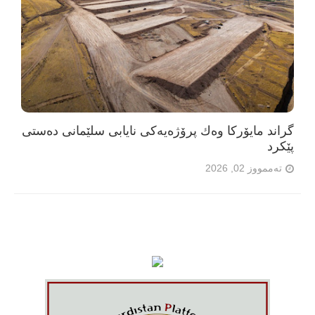
گراند مایۆرکا وەك پرۆژەیەکی نایابی سلێمانی دەستی
پێکرد
تەممووز 02, 2026