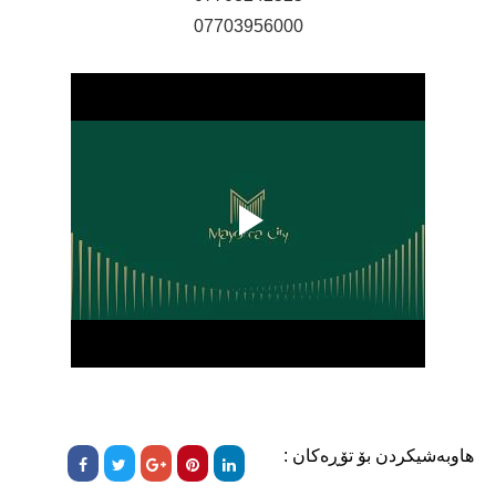
07703956000
هاوبەشیکردن بۆ تۆڕەکان :