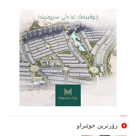
زۆرترین خوێنراو