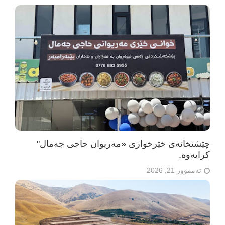
چێشتخانەی خێرخوازی «مەریوان حاجی جەمال"
كرایه‌وه‌.
تەممووز 21, 2026