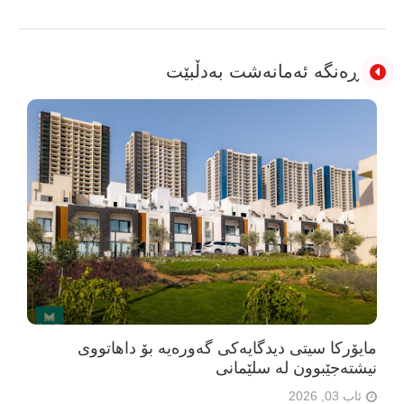
ڕەنگە ئەمانەشت بەدڵبێت
مایۆرکا سیتی دیدگایەکی گەورەیە بۆ داهاتووی
نیشتەجێبوون لە سلێمانی
ئاب 03, 2026