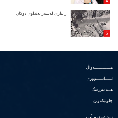
زانیاری لەسەر بەنداوی دوكان
هــــــــــــەواڵ
ئـــــابـــــووری
هــەمەڕەنگ
چاوپێکەوتن
نەخشەی ماڵپەڕ