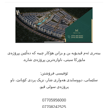
بینەری ئەم ڤیدیۆیە بن و بزانن هۆکار چییە کە دەڵێین پڕۆژەی
مایۆرکا سیتی، ناوازەترین پڕۆژەی شارە.
ئۆفیسی فرۆشتن:
سلێمانی، دووسایدی هەواری شار، نزیک پردی کۆبانێ، ناو
پرۆژەی سولی ڤیو.
07705956000
07708242525