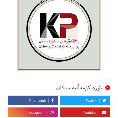
تۆڕە کۆمەڵایەتییەکان