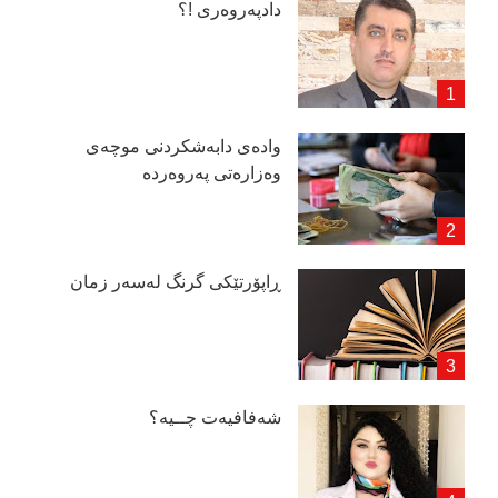
دادپەروەری !؟
وادەی دابەشكردنی موچەی
وەزارەتی پەروەردە
ڕاپۆرتێكی گرنگ لەسەر زمان
شەفافیەت چــیە؟