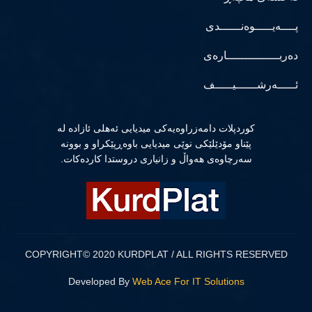
پــــەیـــــوەنــــــدی
دەربـــــــــــــــارەی
ئـــــەرشــــــیـــــف
كوردپلات دامەزراوەیەكی میدیایی ئەهلی ئازادە لە
پێناو مۆدێلێكی نوێی میدیایی باوەڕپێكراو و بوونە
سەرچاوەی هەواڵ و زانیاری دروستدا كاردەكات.
COPYRIGHT© 2020 KURDPLAT / ALL RIGHTS RESERVED
Developed By
Web Ace For IT Solutions