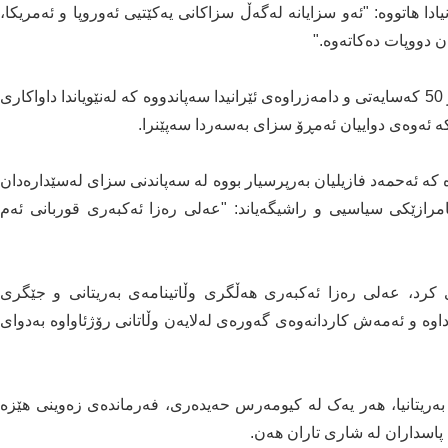
دا هاتووە: "ئەو سزایانە لەگەڵ سزاکانی یەکێتیی ئەوروپا و ئەمریکا،
 دووپات دەکاتەوە."
بەو سزا نوێیانەوە، ئێستا حکومەتی بەریتانیا سزای بەسەر 50 کەسایەتی و دامەزراوەی ئێرانیدا سەپاندووە کە لەنێویاندا داواکاری
ە ئەوەی دواییان ئەمڕۆ سزای بەسەردا سەپێنرا.
ە کە ئەحمەد فازیلیان بەرپرسیار بووە لە سەپاندنی سزای لەسێدارەدان
امرازێکی سیاسیی و راشیگەیاند: "عەلی رەزا ئەکبەری قوربانی ئەم
رای کرد، عەلی رەزا ئەکبەری هەڵگری وڵاتینامەی بەریتانی و جێگری
وە و ئەمەش کاردانەوەی گەورەی لەلایەن وڵاتانی رۆژئاواوە بەدوای
ریتانیا، هەر یەک لە کیومەرس حەیدەری، فەرماندەی زەوینی هێزە
اسداران لە شاری تاران هەن.