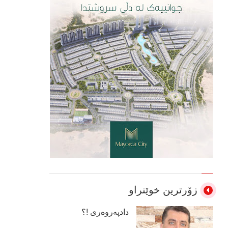
زۆرترین خوێنراو
دادپەروەری !؟