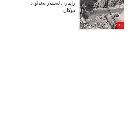
زانیاری لەسەر بەنداوی
دوكان