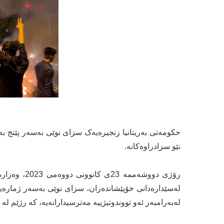
حکومەتی بەریتانیا زنجیرەیەک سزای نوێی بەسەر پێنج بە
نێو سزادراوەکانە.
رۆژی دووشەم
لەسێدارەدانی خۆپێشاندەران، سزای نوێی بەسەر ژمارەیەک
لەبەرامبەر ئەو تووندوتیژییە مەترسیدارانەیە، کە رژێم ل