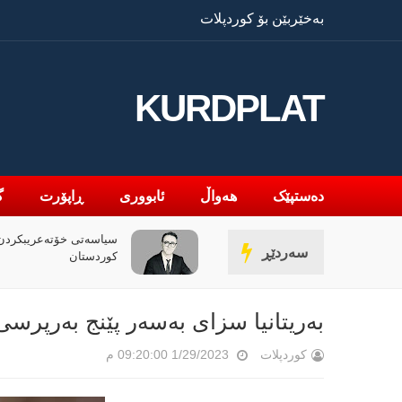
بەخێربێن بۆ کوردپلات
KURDPLAT
دەستپێک
هەواڵ
ئابووری
ڕاپۆرت
گ
» و فەلسەفەی ناتەواوبوون
سیاسەتی خۆتەعریبکردن 
سەردێڕ
ەوەیەکی باختینی
کوردستان
بەریتانیا سزای بەسەر پێنج بەرپرسی 
کوردپلات
1/29/2023 09:20:00 م