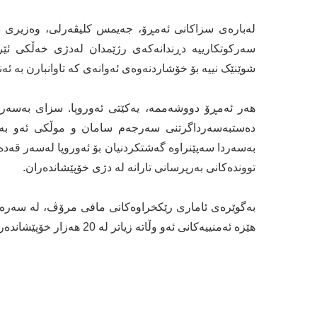
لەبارەی سزاکانی ئەمڕۆ، جەیمس کلیڤەرلی، وەزیری دە
سەرکوتکارییە دڕندانەکەی رژێمدان لەدژی خەڵکی ئێران.
شوێنێک نییە بۆ خۆشاردنەوەی ئەوانەی کە تاوانبارن بە ئە
دەستبەسەرداگرتنی سەرجەم سامان و موڵکی ئەو بەرپ
بەسەردا سەپێنراوە گەشتکردنیان بۆ ئەوروپا لەسەر قەدەخە
تووندەکانی بەرپرسانی تارانە لە دژی خۆپێشاندەران.
بەگوێرەی ئاماری رێکخراوەکانی مافی مرۆڤ، لە سەرەتای
‌هێزە ئەمنییەکانی ئەو وڵاتە زیاتر لە 20 هەزار خۆپێشاندەریان دەستگیر کردووە.