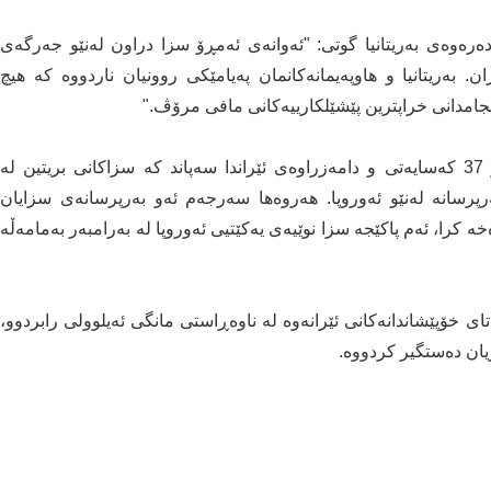
رەوەی بەریتانیا گوتی: "ئەوانەی ئەمڕۆ سزا دراون لەنێو جەرگەی
 بەریتانیا و هاوپەیمانەکانمان پەیامێکی روونیان ناردووە کە هیچ
نجامدانی خراپترین پێشێلکارییەکانی مافی مرۆڤ."
هەر ئەمڕۆ دووشەممە، یەکێتی ئەوروپا. سزای بەسەر 37 کەسایەتی و دامەزراوەی ئێراندا سەپاند کە سزاکانی بریتین لە
رسانە لەنێو ئەوروپا. هەروەها سەرجەم ئەو بەرپرسانەی سزایان
 کرا، ئەم پاکێجە سزا نوێیەی یەکێتیی ئەوروپا لە بەرامبەر بەمامەڵە
 خۆپێشاندانەکانی ئێرانەوە لە ناوەڕاستی مانگی ئەیلوولی رابردوو،