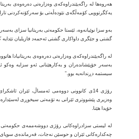
هەروەها لە راگەیێندراوەکەی وەزارەتی دەرەوەی بەریتانیا
یەکگرتوویی کۆمەڵگەی نێودەڵەتی بۆ سەرکۆنەکردنی تاران
گشتی و جێگری داواکاری گشتی ئەحمەد فازیلیان تێدایە ک
لە راگەیێندراوەکەی وەزارەتی دەرەوەی بەریتانیادا هاتوو
بەسەر خۆپێشاندەران و بەکارهێنانی ئەو سزایە وەکو ئ
سیستمە دڕندانەیە بوو."
رۆژی 14ی کانوونی دووەمی ئەمساڵ، ئێران ئاشک
وەزیری پێشووتری ئێرانی بە تۆمەتی سیخوڕی لەسێدارەدا
خۆیدا هێنا.
لە لیستی سزادراوەکانی رۆژی دووشەممەی حکومەتی بە
چەکدارەکانی ئێران و حوسێن نەجات، فەرماندەی سوپای پ