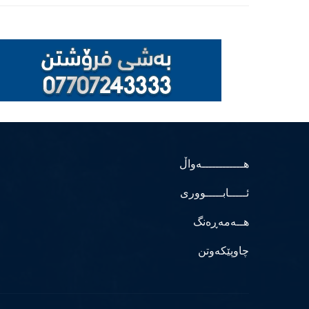
هــــــــــــەواڵ
ئـــــابـــــووری
هــەمەڕەنگ
چاوپێکەوتن