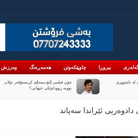
ەلەری
بیروڕا
چاوپێکەوتن
هەمەڕەنگ
وەرزش
لە باشووری
چۆن فیلمی (ئۆدیسە)ی کریستۆفەر نۆلان
بووبە ڕووداوێکی جیهانی؟
دادوەریی ئێراندا سەپاند