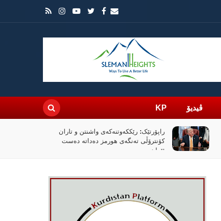
ڤیدیۆ
KP
راپۆرتێک: رێککەوتنەکەی واشنتن و تاران
کۆنترۆڵی تەنگەی هورمز دەداتە دەست
ئێران