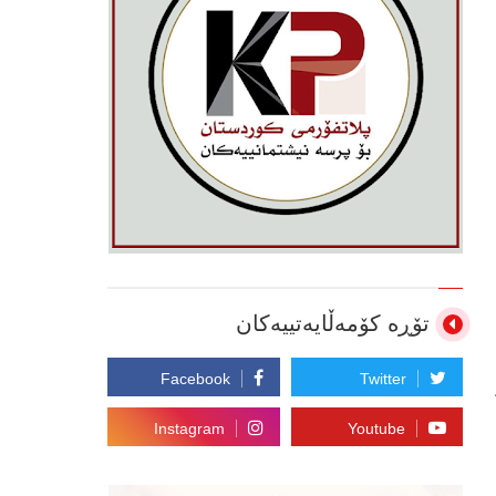
تۆڕە کۆمەڵایەتییەکان