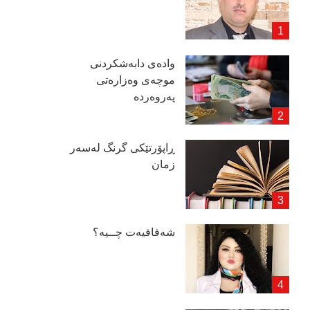
وادەی دابەشكردنی
موچەی وەزارەتی
پەروەردە
ڕاپۆرتێكی گرنگ لەسەر
زمان
شەفافیەت چــیە؟