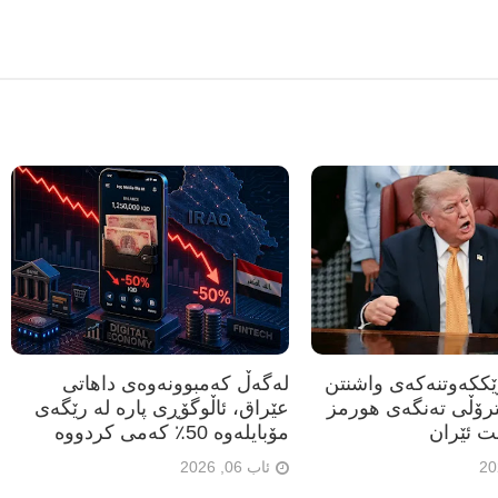
رێککەوتنەکەی واشنتن
لەگەڵ کەمبوونەوەی داهاتی
ترۆڵی تەنگەی هورمز
عێراق، ئاڵوگۆڕی پارە لە رێگەی
ت ئێران
مۆبایلەوە 50٪ کەمی کردووە
ئاب 06, 2026