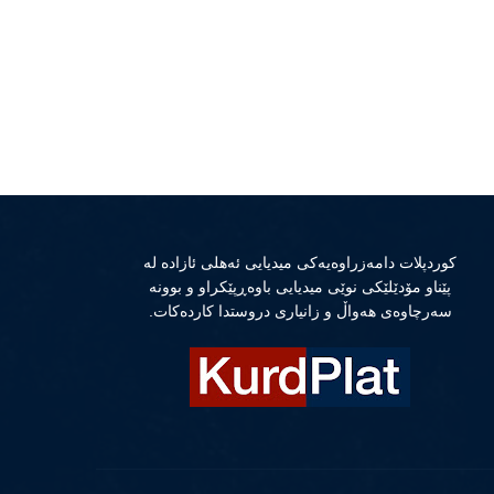
كوردپلات دامەزراوەیەكی میدیایی ئەهلی ئازادە لە
پێناو مۆدێلێكی نوێی میدیایی باوەڕپێكراو و بوونە
سەرچاوەی هەواڵ و زانیاری دروستدا كاردەكات.