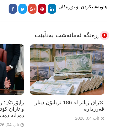
هاوبەشیکردن بۆ تۆڕەکان :
ڕەنگە ئەمانەشت بەدڵبێت
عێراق زیاتر لە 186 تریلیۆن دینار
راپۆرتێک: 
قەرزدارە
و تاران کۆن
دەداتە دەس
ئاب 04, 2026
ئاب 04, 2026