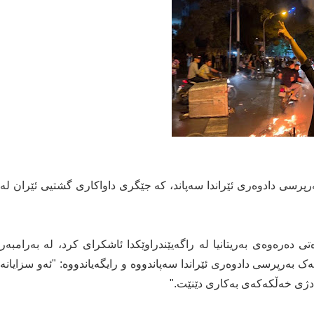
رپرسی دادوەری ئێراندا سەپاند، کە جێگری داواکاری گشتیی ئێران لە
مە 23ی کانوونی دووەمی 2023، وەزارەتی دەرەوەی بەریتانیا لە راگەیێندراوێکدا ئاشکرای کرد، لە بەرامبەر
 بەرپرسی دادوەری ئێراندا سەپاندووە و رایگەیاندووە: "ئەو سزایانە
ە دژی خەڵکەکەی بەکاری دێنێت."