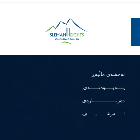
نەخشەی ماڵپەڕ
پــــەیـــــوەنــــــدی
دەربـــــــــــــــارەی
ئـــــەرشــــــیـــــف