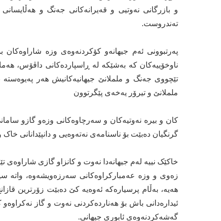
و بازرگانی نەوتیی و قەیرانەکانی جەنگ و هەڵایسانی 
تەندروست.
پەرتبوونی ئەم جیهانەو کۆکردنەوەی وزە شاراوەکان ب
ناوخۆییەکان کە بەشێکە لە ڕاسپاردەکانی داڤۆس، هەما
تێچووی جەنگ و ململانێ جیهانیەکانیش هەر پەیوەستە ب
ململانێ و تیرۆر یەخەی پێگرتوون
کان و بیرە نەوتیەکان و سەرچاوەکانی وزەو گازو ساما
گرنگیان دەبێت بۆ ناسنامەی نەتەوەیی و دانپێدانانی خاک
خاکێک نییە لەم جیهانەدا نەوت و کانزاو گازی شاراوەی تێ
زەوی و وزە عەمبارکراوەکانی سەرزەویشەوە، واتە سی
هەیە، بەڵام پرسیارەکە ئەوەیە کێ دەبێت زۆرترین قازا
ئیدارەدانی باش بۆ هەناردەکردنی نەوت و گاز نەکراوەو
گەشەکردنەوەی ئابوری جیهانی.