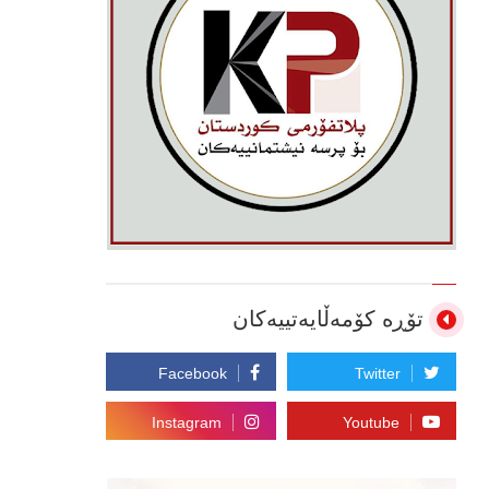
تۆڕە کۆمەڵایەتییەکان