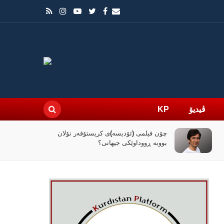
ڤیدیۆ
KP
چۆن فیلمی (ئۆدیسە)ی کریستۆفەر نۆلان
راپۆرتێک: رێک
بووبە ڕووداوێکی جیهانی؟
کۆنترۆڵی تەن
ئێران