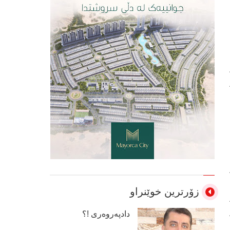
زۆرترین خوێنراو
دادپەروەری !؟