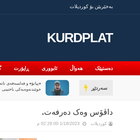
بەخێربێن بۆ کوردپلات
KURDPLAT
دەستپێک
هەواڵ
ئابووری
ڕاپۆرت
گ
«پیانۆ» و فەلسەفەی ناتەواوبوون
سەردێڕ
خوێندنەوەیەکی باختینی
داڤۆس وەک دەرفەت.
کوردپلات
1/18/2023 02:28:00 م