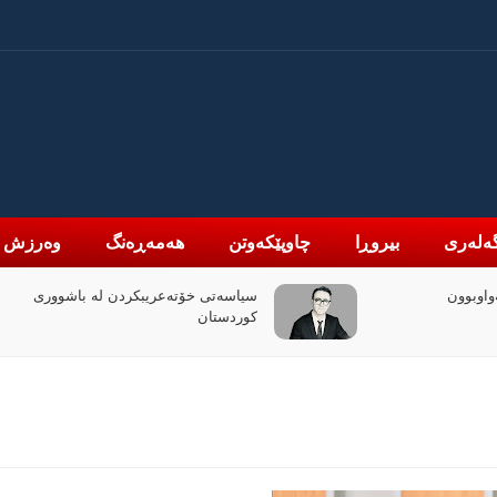
ەلەری
بیروڕا
چاوپێکەوتن
هەمەڕەنگ
وەرزش
سیاسەتی خۆتەعریبکردن لە باشووری
کوردستان