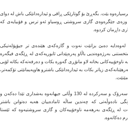
سیارەوە بێت. بگەڕێ بۆ گوتارێکی ڕاقی و ئیدارەدانێکی باش لە دوای
 وزەی جێگرەوەی گازی سروشتی ڕوسیاو ئەو ترس و فۆبیایەی کە
اری داڕمان کردوە.
وەدایە دەبێ بزانێت نەوت و گازەکەی هێندەی تر جیۆپۆلەتیکی
تخستنی بەرژەوەندیی باڵاو پەرەپێدانی ئابوریەکەی لە ڕێگەی فیگەرە
 ناوخۆییەکانی بخاتە لاو مانۆڕی گەورە بکات و دەرفەتەکە بکاتە لۆبی
هێنانەکەی زیاتر بکات بە ئیدارەدانێکی باشترو هاوپەیمانێتی تۆکمەتر،
ێنێت.
کۆڕبەندی ئابووری جیهانی WEF ساڵانە نزیک بە ٣٠٠٠ سەرۆک و سەرکردە لە 130 وڵاتی جیهانەوە بەشداری تێدا دەکەن و
نادەوڵەتی کە چەندین ساڵە ئامادەییان هەیە دەتوانن باشتر
 لە ڕێگەی بەرهەمە ناوخۆییەکان و گازی سروشتیەوە کە ئێستا
م دەکاتەوە.