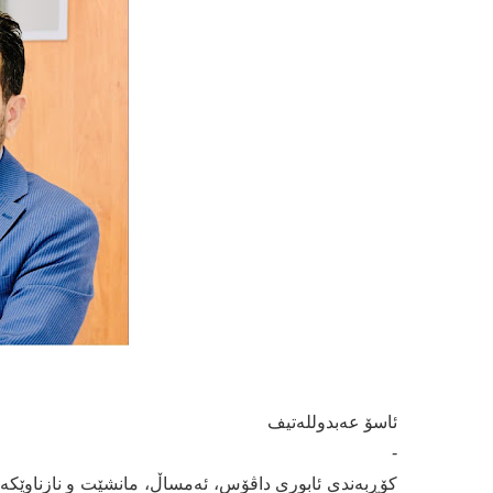
ئاسۆ عەبدوللەتیف
-
کۆڕبەندی ئابوری داڤۆس، ئەمساڵ، مانشێت و نازناوێکە 