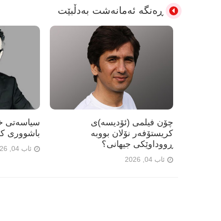
ڕەنگە ئەمانەشت بەدڵبێت
چۆن فیلمی (ئۆدیسە)ی
سیاسەتی خۆ
کریستۆفەر نۆلان بووبە
باشووری کو
ڕووداوێکی جیهانی؟
ئاب 04, 2026
ئاب 04, 2026