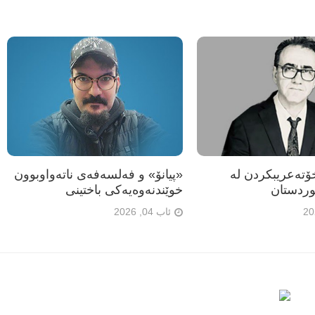
تەعریبکردن لە
«پیانۆ» و فەلسەفەی ناتەواوبوون
ردستان
خوێندنەوەیەکی باختینی
ئاب 04, 2026