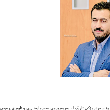
بۆ سەردەمێکی تاریک لە بەربەریزمی سەرمایەداریی و ئابوری ڕەیعی