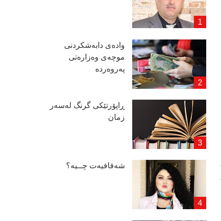
وادەی دابەشكردنی
موچەی وەزارەتی
پەروەردە
ڕاپۆرتێكی گرنگ لەسەر
زمان
شەفافیەت چــیە؟