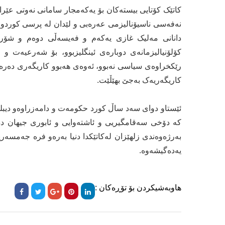
کاتێک کۆتایی بیستەکان بۆ یەکەمجار سامانی نەوتی عێر
نەفەسی ناسیۆنالیزمی عەرەبی و لێدان لە پرسی کوردو ب
دانانی مەلیک غازی یەکەم و فەیسەڵی دوەم و شۆرشی
کۆلۆنیالیزمانەی دوبارەی ئینگلیزبوو، بۆ شەرعیەت و
رێکخراوەی سیاسی نەبوو، ئەوەی ھەبوو کاریگەری دەرە
کاریگەریەک بەجێ بھێڵێت.
ئێستاو دوای سەد ساڵ کورد حکومەت و دامەزراوەو دیبل
کە دۆخی سەقامگیریی و ئاشتەوایی و ئابوری جیهان دەگ
بەرژەوەندی زلهێزان لەکاتێکدا دنیا بەرەو فرە جەمسەر
یەدەگیشەوە.
هاوبەشیکردن بۆ تۆڕەکان :