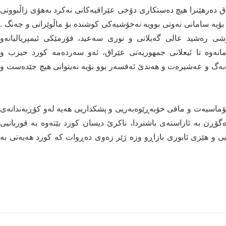
اق دەرھێنرا هیچ دەستکاری دۆخی عێراقیەکانی نەکرد بەهۆی زاڵبوونی
ۆیە سامانی نەوتی بوویە نەخۆشیەکی کوشندە بۆ ماڵوێرانی و جەنگ .
 رەشید عالی گەیلانی و نوری سەعید، فۆرمێکی ئیمپریالیانەو
 مانەوە تا ئیعلانی جمھوریەتی عێراق، ئەو سەردەمە کورد حیزب و
بەگ و عەشیرەت و ھەندێ ئەفسەر بوو بۆیە نەیتوانی ھیچ جێدەست و
ۆماسیەت و مافی خۆبەڕێوەبەریی و پشکداریی هەیە لەو کۆڕبەندانەی
ۆڕن بە ئاراستەی باشتردا، ناکرێ دیسان کورد بێتەوە بە قوربانیی
یی و هێزی ئابوری بازاڕو وزە ژێر زەوی دەڕوات کە کورد هەیەتی بە