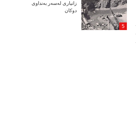
زانیاری لەسەر بەنداوی
دوكان