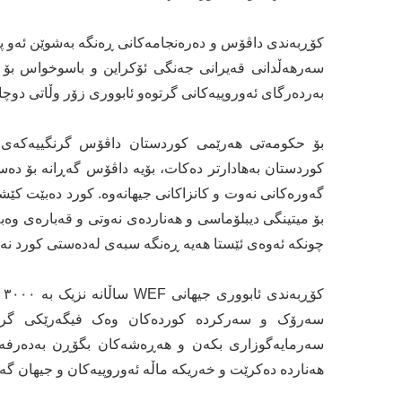
کۆڕبەندی داڤۆس و دەرەنجامەکانی ڕەنگە بەشوێن ئەو پر
سەرهەڵدانی قەیرانی جەنگی ئۆکراین و باسوخواس بۆ
بەردەرگای ئەوروپیەکانی گرتوەو ئابووری زۆر وڵاتی دوچ
بۆ حکومەتی هەرێمی کوردستان داڤۆس گرنگییەکەی لە
کوردستان بەهادارتر دەکات، بۆیە داڤۆس گەڕانە بۆ دەس
گەورەکانی نەوت و کانزاکانی جیهانەوە. کورد دەبێت کێشە
بۆ میتینگی دیبلۆماسی و هەناردەی نەوتی و قەبارەی وەبەر
چونکە ئەوەی ئێستا هەیە ڕەنگە سبەی لەدەستی کورد نەم
سەرۆک و سەرکردە کوردەکان وەک فیگەرێکی گرنگی 
سەرمایەگوزاری بکەن و هەڕەشەکان بگۆڕن بەدەرفەت
هەناردە دەکرێت و خەریکە ماڵە ئەوروپیەکان و جیهان گەر