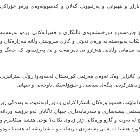
بازاڕ و بێهیوایی و پەرتبوونی گەلان و کەمبوونەوەی وزەو خۆراکی
ۆ چارەسەرو دورخستنەوەی ئاڵنگاری و قەیرانەکانی وزەو بەرهەمە
نکات پەیوەستە بە وزەی نەوتی و گازی سروشتی وڵاتە هەژارەکان و
ە سامانی وڵاتانی هەژارو بێ دەرامەت و بێ پەرژینەوە کە جەنگ و
نی کانزایی وەک ئەوەی هەرێمی کوردستان لەمەودوا ڕۆڵی ستراتیژیی
 و بەهێزکردنی پێگەی سیاسی و جیۆپۆلەتیکی ناوچەیی و جیهانی.
دامابێت، هەموو وزەکان ئاشکرا کراون و دۆزراونەتەوە، بە یەدەگی ژێر
ستمی پیشەسازی و سەرمایەداری جیهان ئاگایان لەو پرۆسە وردانە
نج لە نەوت و گازو وزەکانی ژێر زەوی بکات؟ بۆچی هێشتا میکانیزم و
 کورد هێشتا لە پشتی پشتەوەی یاریەکەیەو بەشداریشە لە هەستانەوەو