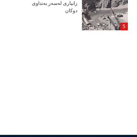
زانیاری لەسەر بەنداوی
دوكان