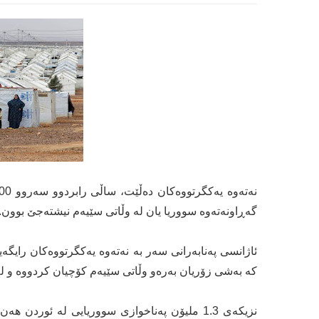
گەڕاونەتەوە سووریا یان لە وڵاتی سێیەم نیشتەجێ بوون.
کە بەشی زۆریان بەرەو وڵاتی سێیەم کۆچیان کردووە و 