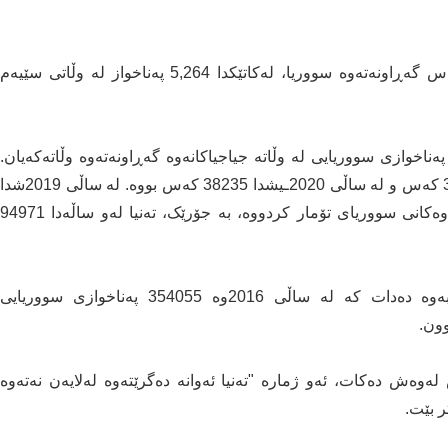
بەگوێرەی ئامارەکانی نەتەوە یەکگرتووەکان، 4,013 کەس گەڕاونەتەوە سووریا، لەکاتێکدا 5,264 پەناخواز لە وڵاتی سێیەم
ەتەوە یەکگرتووەکان دەڵێت، لە ساڵی 2022دا 50966 پەناخوازی سووریایی لە وڵاتە جیاجیاکانەوە گەڕاونەتەوە وڵاتەکەیان.
ئەوەش لەکاتێکدایە کە ژمارەکە لە ساڵی 2021دا 35624 کەس و لە ساڵی 2020ـیشدا 38235 کەس بووە. لە ساڵی 2019شدا
نەتەوە یەکگرتووەکان زۆرترین ژمارەی پەناخوازە گەڕاوەکانی سووریای تۆمار کردووە، بە جۆرێک، تەنیا لەو ساڵەدا 94971
بە شێوەیەکی گشتی، نەتەوە یەکگرتووەکان ئاماژە بەوە دەدات کە لە ساڵی 2016وە 354055 پەناخوازی سووریایی
لەوەش دەکات، ئەو ژمارە "تەنیا ئەوانە دەگرێتەوە لەلایەن نەتەوە
ر بێت.