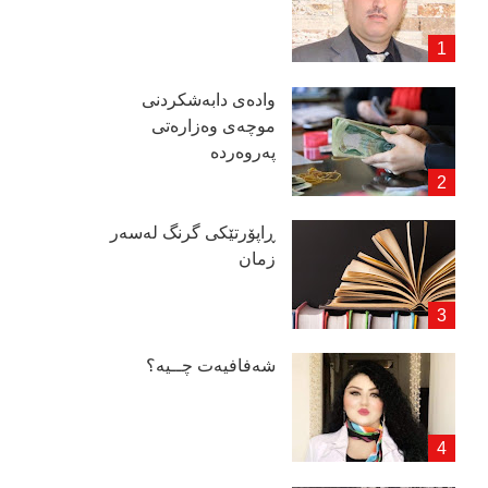
وادەی دابەشكردنی
موچەی وەزارەتی
پەروەردە
ڕاپۆرتێكی گرنگ لەسەر
زمان
شەفافیەت چــیە؟