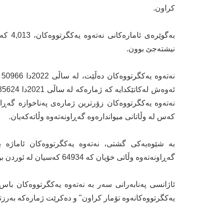
کراون.
نیشتەجێ بوون.
ن
کەس لە وڵاتانی میواندارەوە گەڕاونەتەوە وڵاتەکەیان.
گەڕاونەتەوە وڵاتی خۆیان کە 64934 کەسیان لە ئوردن بوون.
ئاژانسی پەنابەرانی سەر بە نەتەوە یەکگرتووەکان باس 
یەکگرتووەکانەوە تۆمار کراون" و دەکرێت ژمارەکە بەرزت