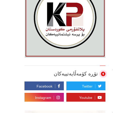
تۆڕە کۆمەڵایەتییەکان