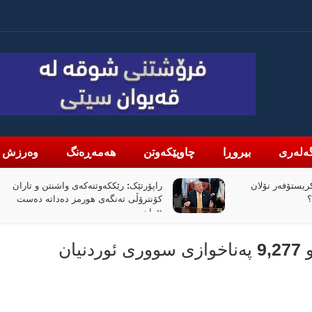
ەلەری
بیروڕا
چاوپێکەوتن
هەمەڕەنگ
وەرزش
یستۆفەر نۆلان
راپۆرتێک: رێککەوتنەکەی واشنتن و تاران
؟
کۆنترۆڵی تەنگەی هورمز دەداتە دەست
ئێران
نەتەوە یەکگرتووەکان: ساڵی رابردوو 9,277 پەناخوازی سووری ئوردنیان