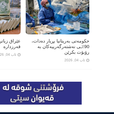
حکومەتی بەریتانیا بڕیار دەدات،
90٪ـی نەشتەرگەرییەکان بە
قەرزدارە
رۆبۆت بکرێن
ئاب 04, 2026
ئاب 04, 2026