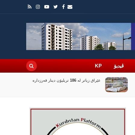
ڤیدیۆ
KP
عێراق زیاتر لە 186 تریلیۆن دینار قەرزدارە