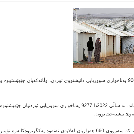
نەتەوە یەکگرتووەکان دەڵێت، ساڵی رابردوو سەروو 9000 پەناخوازی سووریایی دانیشتووی ئوردن، وڵاتەکەیان جێهێشتووە و
ئاژانسی پەنابەرانی سەر بە نەتەوە یەکگرتووەکان رایگەیاند، لە ساڵی 2022دا 9277 پەناخوازی سووریایی ئوردنیان جێهێشتووە
لەوێ نیشتەجێ بوون.
نزیکەی 1.3 ملیۆن پەناخوازی سووریایی لە ئوردن هەن، کە سەرووی 660 هەزاریان لەلایەن نەتەوە یەکگرتووەکانەوە تۆمار