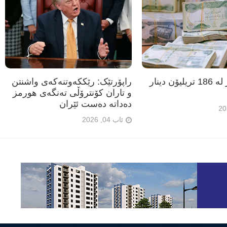
عێراق زیاتر لە 186 تریلیۆن دینار
راپۆرتێک: رێککەوتنەکەی واشنتن
و تاران کۆنترۆڵی تەنگەی هورمز
دەداتە دەست ئێران
ئاب 04, 2026