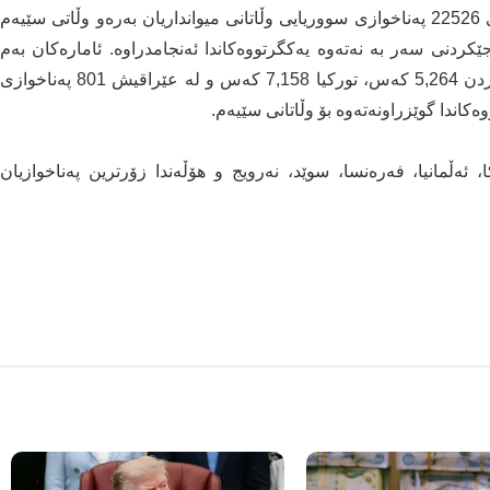
بەگوێرەی نەتەوە یەکگرتووەکان، لە ساڵی 2022دا، کۆی 22526 پەناخوازی سووریایی وڵاتانی میوانداریان بەرەو وڵاتی سێیەم
ردنی سەر بە نەتەوە یەکگرتووەکاندا ئەنجامدراوە. ئامارەکان بەم
جۆرەن: لە میسر 1,813 کەس، لوبنان 7,490 کەس، ئوردن 5,264 کەس، تورکیا 7,158 کەس و لە عێراقیش 801 پەناخوازی
اندا گوێزراونەتەوە بۆ وڵاتانی سێیەم.
 ئەڵمانیا، فەرەنسا، سوێد، نەرویج و هۆڵەندا زۆرترین پەناخوازیان