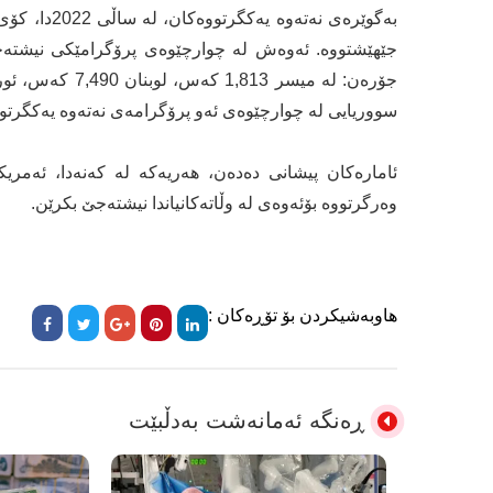
جێهێشتووە. ئەوەش لە چوارچێوەی پرۆگرامێکی نیشتەجێک
سووریایی لە چوارچێوەی ئەو پرۆگرامەی نەتەوە یەکگرتووەک
ئامارەکان پیشانی دەدەن، هەریەکە لە کەنەدا، ئەمریکا،
وەرگرتووە بۆئەوەی لە وڵاتەکانیاندا نیشتەجێ بکرێن.
هاوبەشیکردن بۆ تۆڕەکان :
ڕەنگە ئەمانەشت بەدڵبێت