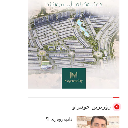
زۆرترین خوێنراو
دادپەروەری !؟