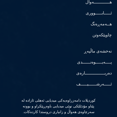
هــــــــــــەواڵ
ئـــــابـــــووری
هــەمەڕەنگ
چاوپێکەوتن
نەخشەی ماڵپەڕ
پــــەیـــــوەنــــــدی
دەربـــــــــــــــارەی
ئـــــەرشــــــیـــــف
كوردپلات دامەزراوەیەكی میدیایی ئەهلی ئازادە لە
پێناو مۆدێلێكی نوێی میدیایی باوەڕپێكراو و بوونە
سەرچاوەی هەواڵ و زانیاری دروستدا كاردەكات.