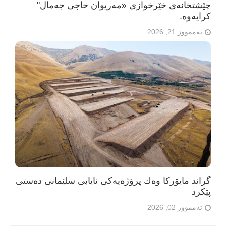
چێشتخانەی خێرخوازی «مەریوان حاجی جەمال"
كرایه‌وه‌.
تەممووز 21, 2026
گراند مایۆرکا وەك پرۆژەیەکی نایابی سلێمانی دەستی
پێکرد
تەممووز 02, 2026