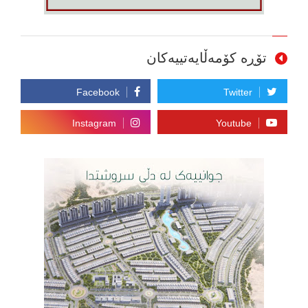
تۆڕە کۆمەڵایەتییەکان