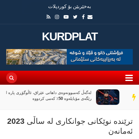
بەخێربێن بۆ کوردپلات
KURDPLAT
لەگەڵ کەمبوونەوەی داهاتی عێراق، ئاڵوگۆڕی پارە لە
سەر
رێگەی مۆبایلەوە 50٪ کەمی کردووە
دێڕ
ترێندە نوێکانی جوانکاری لە ساڵی 2023
ئەمانەن