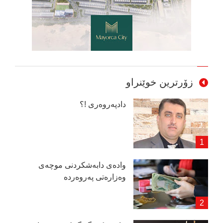
زۆرترین خوێنراو
دادپەروەری !؟
وادەی دابەشكردنی موچەی
وەزارەتی پەروەردە