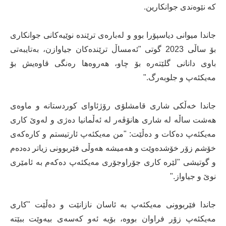
کە نێوەندی جوانکارین.
جاندا میوانی دیاسپۆرا بوو و لەبارەی ترێندە نوێیەکانی جوانکاری
بۆ ساڵی 2023 گوتی "ئەمساڵ ترێندەکان جیاوازن، بەتایبەتی
باوی دانانی گلێتەرە بۆ چاو، هەروەها رەنگی قاوەیش بۆ
مەیکئەپ و جلوبەرگ."
جاندا خەڵکی شاری قامشلۆی رۆژئاوای کوردستانە و ماوەی
هەشت ساڵە لە شاری هانۆڤەر لە ئەڵمانیا دەژی و لەوێ کاری
مەیکئەپ دەکات و دەڵێت: "من مەیکئەپ ئارتیستم و کارەکەی
خۆشم زۆر خۆشدەوێت و هەمیشە هەوڵی فێربوونی زیاتر دەدەم
و گوتیشی "لێرە کاری جۆراوجۆری مەیکئەپ دەکەم بە ئامێری
نوێ و جیاواز."
جاندا فێربوونی مەیکئەپ بە ئاسان نازانێت و دەڵێت "کاری
مەیکئەپ زۆر فراوان بووە، بۆیە ئەو کەسەی بیەوێت ببێتە