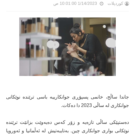
کوردپلات
1/14/2023 10:01:00 ص
جاندا ساڵح، خانمی پسپۆڕی جوانکارییە باسی ترێندە نوێکانی
جوانکاری لە ساڵی 2023 دا دەکات.
دەستپێکی ساڵی تازەیە و زۆر کەس دەیەوێت بزانێت ترێندە
نوێکانی بواری جوانکاری چین. بەتایبەتیش لە ئەڵمانیا و ئەوروپا