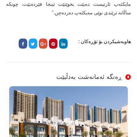
مایکئەپ ئارتیست دەبێت بخوێنێت ئینجا فێردەبێت، چونکە
ساڵانە ترێندی نوێی مەیکئەپ دەردەچن."
هاوبەشیکردن بۆ تۆڕەکان :
ڕەنگە ئەمانەشت بەدڵبێت