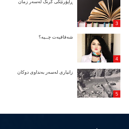
ڕاپۆرتێكی گرنگ لەسەر زمان
شەفافیەت چــیە؟
زانیاری لەسەر بەنداوی دوكان