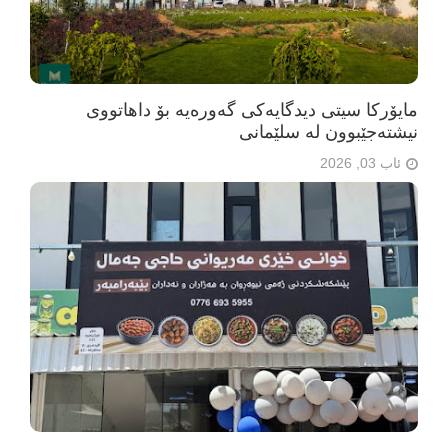
مایۆرکا سیتی دیدگایەکی گەورەیە بۆ داهاتووی
نیشتەجێبوون لە سلێمانی
ئاب 03, 2026