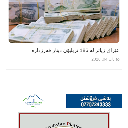
عێراق زیاتر لە 186 تریلیۆن دینار قەرزدارە
ئاب 04, 2026