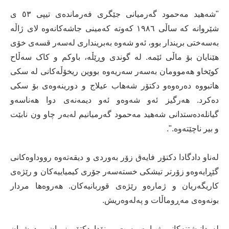
"شەھید مەحمود گەرمیانی جێگری فەرماندەی تیپی ٥٣ ی
شێروانە کە ساڵی ١٩٨٦ کەوتە کەمینی جاشەکانەوە لای ژاڵە
بەسەختی بریندار بوو، ئەو شەوە بەبرینداری لەسەر قسەی خۆی
ھێنایان بۆ ماڵی ئێمە. لە گوندی وڕێڵە، باوکم و کاک سەڵاح
کوێخاو ھەموومان بەسەر سەریەوە بووین ریخۆڵەکانی لە سکی
ھاتبووە دەرەوەو دکتۆر شەھاب عیلاج و دورینەوەی بۆ سکی
دەکرد. ھەرگیز ئەو شەوەو ئەو دیمەنەی دوا ھەناسەو
گیانلەدەستدانی شەھید مەحمود گەرمیانیم لەبەر چاو ون نابێت
و بیر ناچێتەوە.".
لەناو دادگادا دکتۆر فایەق زۆر بەوردی و دیقەتەوە رووداوەکانی
گێڕایەوەو زۆرتر تیشکی خستەسەر جۆری کیمیاییەکان و رێژەی
کاریگەریان و ژمارەو رێژەی قوربانیەکان. ھەروەھا مردار
بونەوەی مەڕوماڵات و پەلەوەریش.
لە دانیشتنەکانی ژمارە بیست و نۆدا دکتۆر زریان و د شوان