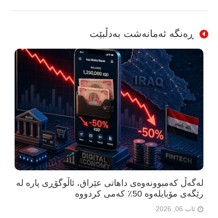
ڕەنگە ئەمانەشت بەدڵبێت
لەگەڵ کەمبوونەوەی داهاتی عێراق، ئاڵوگۆڕی پارە لە
رێگەی مۆبایلەوە 50٪ کەمی کردووە
ئاب 06, 2026