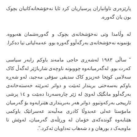
پارێزەری تاوانباران پرسیاریان کرد ئایا نەخۆشخانەکانیان بچوک
بون یان گەورە.
لە وڵامدا وتی نەخۆشخانەی بچوک و گەورەشمان ھەبووە.
بۆنمونە نەخۆشخانەی بەرگەڵوو گەورە بوو. عەمەلیاتی تیا دەکرا.
" ساڵی ١٩٨٣ لەشەڕی حاجی مامەند باوکم رابەر سیاسی
کەرت بوو. لەگەرمیانەوە چووبونە ناوچەی شارباژێر لەگەڵ کاک
سەلامی کوێخا عەزیزو کاک سدیقی سۆفی مەجید، لەو شەڕە
باوکم بەسەختی بریندار ئەبێت و دواتر ئەبرێتە خەستەخانەی
بەرگەڵوو مانگێک لەوێ لە ژێر چارەسەردا دەبێت و ١٤ پرشی
ئارپیجی بەرکەوتبوو. دواتر ھەر بەبرینداری ھێنرایەوە بۆ گەرمیان
مامۆستا عەلی عەبدوڵا کادری مەڵبەند عەسرانێک باوکمی
ھێنایەوە گوندەکەی خۆمان لە وڕێڵەی گەرمیان، لەوێش تا
ماوەیەک د بورھان و د شەھاب تەداویان ئەکرد.".