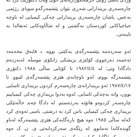
چارەسەری بریندارانی شەڕی نێوان پێشمەرگەو سوپای رژێمی
بەعس. پاشان چارەسەری بریندارانی چەکی کیمیایی لە ناوچە
جیاجیاکانی کوردستان بەگشتی و لە شاڵاوەکانی ئەنفالدا بە
تایبەتی.
ئەو سەردەمە پێشمەرگەی یەکێتی بووە. د فایەق محەمەد
ئەحمەد دەرچووی کۆلێژی پزیشکی زانکۆی موسڵە. لەبەردەم
دادگادا وتی: لە ١٩٨٢/٤/٤ تا کۆتایی ساڵی ١٩٨٨ دکتۆری
پێشمەرگە بووم، لەو ناوچانەی ھێزی پێشمەرگەی لێبوو. تا
١٩٨٧/٤/١٧ ئەو بریندارانەی چارەسەرم کردون برینداری ئاسایی
بوون، واتە بەچەکی ئاسایی. لەوە بەدوا برینداری چەکی کیمیاییم
چارەسەر کردوەو ھاتۆتە بەردەستم. لە دادگا چەند حاڵەتێکی
برینداری چەکی کیمیایی باس کرد بە درشتی. باسی ئەوەی کرد
کەلە ساڵی ١٩٨٥ ەوە ھیچ بارەگایەکی ھێزی پێشمەرگە لەناو
گوندەکاندا نەمابوو. لە رێگەی سەرکردایەتی ی. ن. ک ەوە
بەبروسکە ئاگادار کراینەوە کە رژێم بەنیازە ھێرش بکاتە سەر