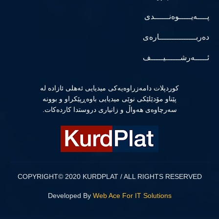
پــــەیـــــوەنــــــدی
دەربـــــــــــــــارەی
ئـــــەرشــــــیـــــف
كوردپلات دامەزراوەیەكی میدیایی ئەهلی ئازادە لە
پێناو مۆدێلێكی نوێی میدیایی باوەڕپێكراو و بوونە
سەرچاوەی هەواڵ و زانیاری دروستدا كاردەكات.
COPYRIGHT© 2020 KURDPLAT / ALL RIGHTS RESERVED
Developed By
Web Ace For IT Solutions