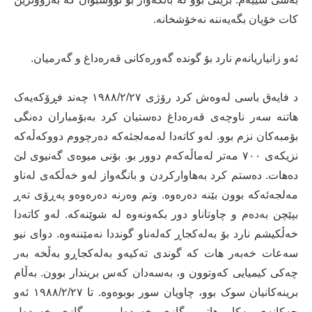
کات خۆیان بگەیەننە نەخۆشخانە.
ئەو زانیاریانەم نارد بۆ گوندە گەورەکانی قەرەداغ و گەرمیان.
د فایەق باسی لەوەش کرد رۆژی ١٩٨٨/٢/٢٧ چەند فڕۆکەیەک
ھاتنە سەر ناوچەی قەرەداغ دەستیان کرد بەبۆمباران دەنگی
بۆمبەکان نزم بوو. لەو کاتەدا لەمەلجئەکە دەرچووم دووکەڵەکە
نزیکەی ٧٠٠ مەتر لەماڵەکەم دوور بو. بۆنی میوەی گەنیوی لێ
دەھات. دەستم کرد بەھاوارکردن و بانگەواز لەو خەڵکەی لەناو
مەلجەئەکە بوون بێنە دەرەوە. وتم وەرنە دەرەوەو پەڕۆی تەڕ
بپێچن بەدەم و چاوتاناو دور بکەونەوە لە شوێنەکە. لەو کاتەدا
خەڵکیشم نارد بۆ بەلەکجاڕ کەلەناو گونددا نەمێننەوە. دوای نیو
سەعات خەبەر ھات کە گوندی تەکیەو بەلەکجاڕو بەڵخە بەر
چەکی کیمیایی کەوتوون و، بەسەدان کەس بریندار بوون. بەڵام
برینەکانیان سوک بوو، چاویان سور بوبوەوە. تا ١٩٨٨/٢/٢٧ ئەو
چەکانەی بەکار ھاتبوو گازی خەردەل بوو. گازی خەردەل