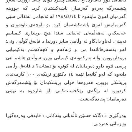
پێشمەرگە بەرەو گەرمیان پاشەکشێیان کرد. کە چووینە
گەرمیان لەوێ ماینەوە تا ١٩٨٨/٤/١٤ لە ئەنجامی ئەنفالی سێی
گەرمیانیش لەوێ پاشەکشەمان کرد. بۆ ناوچەی ناوشوان و
عەسکەر. لەھەڵمەتی ئەنفالی سێدا ھیچ برینداری کیمیاییم
نەبینی. لەناو دادگاو لە وڵامی سابر دوریدا د فایەق گوڵپی وتی:
لەو بەسەرھاتانەدا من و ژنەکەم و کچەکەشم بەکیمیایی
برینداربووین. واتە بەرکەوتەی کیمیایی بوین. سوڵتان ھاشم لێی
پرسی ئێوە داوو دەرمانتان لە کوێوە بۆ دەھات؟ د فایەق وڵامی
دایەوە کە لەو کاتەدا ئێمە ١٤ دکتۆرو نزیکەی ١٠٠ کارمەندی
پزیشکی بووین، ھەروەھا خولی پزیشکیمان بۆ پێشمەرگەش
کردبوو. لە رێگەی رێکخستنەکانی ناو شارەوە بە نھێنی
دەرمانمان پێ دەگەیشت.
وەرگێڕی دادگاکە حسێن تاڵەبانی وتەکانی د فایەقی وەردەگێڕا
بۆ زمانی عەرەبی.