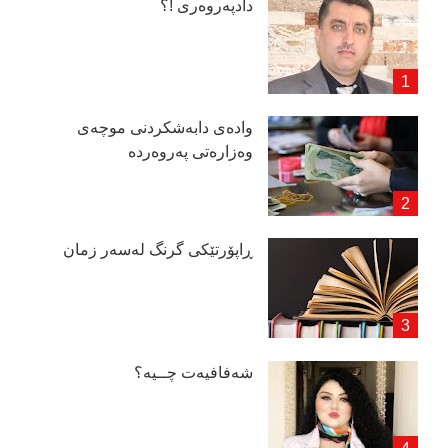
دادپەروەری !؟
وادەی دابەشكردنی موچەی
وەزارەتی پەروەردە
ڕاپۆرتێكی گرنگ لەسەر زمان
شەفافیەت چــیە؟