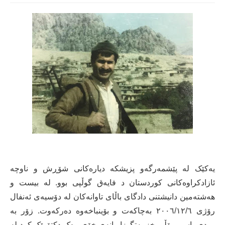
یەکێک لە پێشمەرگەو پزیشکە دیارەکانی شۆڕش و ناوچە
ئازادکراوەکانی کوردستان د فایەق گوڵپی بوو. لە بیست و
ھەشتەمین دانیشتنی دادگای باڵای تاوانەکان لە دۆسیەی ئەنفال
رۆژی ٢٠٠٦/١٢/٦ بەچاکەت و بۆینباخەوە دەرکەوت. زۆر بە
وردی باسی رۆڵی خزمەتگوزاریانەی خۆی وەک دکتۆرێک کرد لە