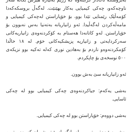
ناوچەکەو، چەکی کیمیایی بەکار بھێنێت. لەگەڵ بروسکەکەدا
کۆمەڵێک رێمنایی تێدا بوو، بۆ خۆپاراستن لەچەکی کیمیایی و
مامەڵەکردن لەگەڵیدا. ئەو زانیاریانە بەتەنیا بەس نەبوون بۆ
خۆپاراستن. لەو کاتانەدا ھەستام بە کۆکردنەوەی زانیاریەکانی
سەرکردایەتی و زانیاریە پزیشکیەکانی خۆم. لە ١٨ خاڵدا
کۆمکردنەوەو ناردم بۆ بەھادین نوری کەلە تەکیە بوو نزیکەی
٥٠٠ نوسخەی بۆ چاپکردم.
ئەو زانیاریانە سێ بەش بوون.
بەشی یەکەم: جیاکردنەوەی چەکی کیمیایی بوو لە چەکی
ئاسایی.
بەشی دووەم: خۆپاراستن بوو لە چەکی کیمیایی.
بەشی سێیەم: بریتی بوو لە بانگەواز بۆ تووشبوان کە بەزووترین