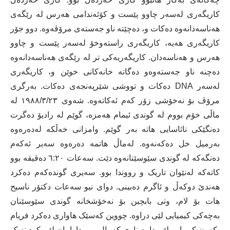
کاریگەری لەسەر چاوو پێست و کۆئەندامی ھەرس لە رێگەی
ھەناسەدانەوە دەکات و، دەچێتە ناو جەستەی مرۆڤەوە. دوو جۆر
کاریگەری ھەیە، کاریگەری راستەوخۆ لەسەر پێست و چاوو
ھەرس و ھەناسەدان. کاریگەریەکی تر لە رێگەی ھەناسەدانەوە
دەچنە ناو جەستەوەو دەگاتە خانەکانی خوێن و، کاریگەری
لەسەر DNA دەکات و تووشی شێرپەنجەی دەکات. بەرگری
مرۆڤ بۆ نەخۆشی زۆر کەم ئەکاتەوە. شەوی ١٩٨٨/٣/٢٣ لە
ماڵی خۆم بووم لە گوندی ئیمام ھەمزە، گوێم لە رادیۆ دەگرت
دەنگێکی نائاسایی ھاتە بەر گوێم. وامزانی خەڵکە لەدەرەوە
بەرمیل خل دەکەنەوە. لەماڵ ھاتمە دەرەوە سەیر ئەکەم
دەنگەکە لە گوندی سێوسێنانەوە دێت. سەعات ٦:٢٠ دەقیقە بوو
کاتەکە لەنێوان تاریک و رووندا بوو. سەیری گوندەکەم دەکرد
ھەندێ دوکەڵ و ئاگرم دەبینی. دوای نیو سەعات دکتۆر ناسیح
ھات بۆ لام، وتی بابچین بۆ نەخۆشخانە گوندی سێوسێنان
بەچەکی کیمیایی لێی دراوە. چووین کەسێک ھاواری دەکرد فریام
بکەون کیمیایی لێی داوم ناوی کەمال بوو. داوامان لێی کرد نزیک