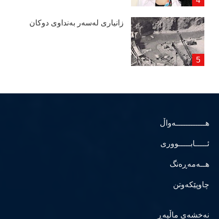
زانیاری لەسەر بەنداوی دوكان
هــــــــــــەواڵ
ئـــــابـــــووری
هــەمەڕەنگ
چاوپێکەوتن
نەخشەی ماڵپەڕ