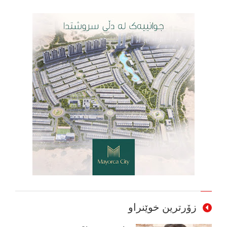
زۆرترین خوێنراو