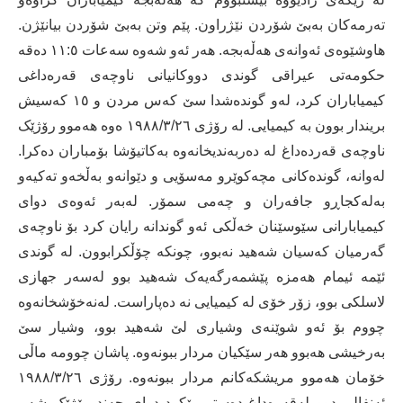
تەرمەکان بەبێ شۆردن نێژراون. پێم وتن بەبێ شۆردن بیانێژن.
ھاوشێوەی ئەوانەی ھەڵەبجە. ھەر ئەو شەوە سەعات ١١:٥ دەقە
حکومەتی عیراقی گوندی دووکانیانی ناوچەی قەرەداغی
کیمیاباران کرد، لەو گوندەشدا سێ کەس مردن و ١٥ کەسیش
بریندار بوون بە کیمیایی. لە رۆژی ١٩٨٨/٣/٢٦ ەوە ھەموو رۆژێک
ناوچەی قەردەداغ لە دەربەندیخانەوە بەکاتیۆشا بۆمباران دەکرا.
لەوانە، گوندەکانی مچەکوێرو مەسۆیی و دێوانەو بەڵخەو تەکیەو
بەلەکجاڕو جافەران و چەمی سمۆر. لەبەر ئەوەی دوای
کیمیابارانی سێوسێنان خەڵکی ئەو گوندانە رایان کرد بۆ ناوچەی
گەرمیان کەسیان شەھید نەبوو، چونکە چۆڵکرابوون. لە گوندی
ئێمە ئیمام ھەمزە پێشمەرگەیەک شەھید بوو لەسەر جھازی
لاسلکی بوو، زۆر خۆی لە کیمیایی نە دەپاراست. لەنەخۆشخانەوە
چووم بۆ ئەو شوێنەی وشیاری لێ شەھید بوو، وشیار سێ
بەرخیشی ھەبوو ھەر سێکیان مردار ببونەوە. پاشان چوومە ماڵی
خۆمان ھەموو مریشکەکانم مردار ببونەوە. رۆژی ١٩٨٨/٣/٢٦
ئەنفالی دوو لەقەرەداغ دەستی پێکرد دوای چەند رۆژێک شەڕ