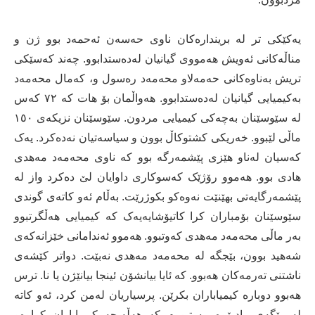
یەکێکی تر لە بریندارەکان ناوی حەسەن ئەحمەد بوو ژن و
مناڵەکانی ئەویش ھەمووی گیانیان لەدەستدابوو. چەند کەسێکی
تریش بەناوەکانی حەمەلاو محەمەد رەسول و، کەمال محەمەد
بەکیمیایی گیانیان لەدەستدابوو. ھەواڵمان بۆ ھات کە ٧٢ کەس
لە سێوسێنان بەچەکی کیمیایی مردون. سێوسێنان نزیکەی ١٥٠
ماڵی لێبوو. خەریکی کشتوکاڵ بوون و سیاسەتیان نەدەکرد. یەک
کەسیان لەناو ھێزی پێشمەرگە بوو کە ناوی محەمەد مەھدی
ھادی بوو. ھەموو رۆژێک کەسوکاری داوایان لێ دەکرد واز لە
پێشمەرگایەتی بھێنێت نەوەکو بکوژرێت. بەڵام ئەو کاتەی گوندی
سێوسێنان بۆمباران کرا کاتیۆشایەیەک کە کیمیایی ھەڵگرتبوو
بەر ماڵی محەمەد مەھدی کەوتبوو. ھەموو ئەندامانی خێزانەکەی
شەھید بوون، بێجگە لە محەمەد مەھدی نەبێت. دواتر کێشەی
ناشتنی تەرمەکان ھەبوو. کە ئایا بیانشۆن ئینجا بیانێژن یا نا. ترس
ھەبوو دوبارە کیمیاباران بکرێن. پرسیاریان لەمن کرد، ئەو کاتە
لە رێگەی رادیۆوە بیستبووم کە ھەڵەبجە کیمیاباران کراوەو