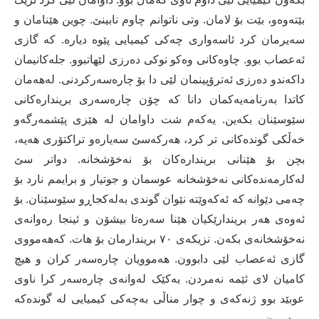
بێتەوەو، بێت بۆ لامان. وتی ناتوانم چاوم نابینێ. چوین ھێنامان و
سەیرمان کرد ئاسەواری چەکی کیمیایی پێوە دیارە. کە گازی
ئەعصاب بوو. چاوەکانی وەکو نوکی دەرزی لێھاتبوو. جلەکانیمان
داکەندو دەرزی ئەترۆپینمان لێی دا بۆ چارەسەرکردنی. لەھەمان
کاتدا بەرنامەیەکمان دانا کە چۆن چارەسەری بریندارەکانی
سێوسێنان بکەین. یەکەم شت داوامان لە ھێزی پێشمەرگەو
خەڵکی گوندەکانی تر کرد، ھەرکەسێ سەیارەو تراکتۆری ھەیە،
بچن بۆ ھێنانی بریندارەکان بۆ نەخۆشخانە. دواتر سێ
لەکارمەندەکانی نەخۆشخانە عوسمان و جوتیار و برایمم نارد بۆ
چەمی دێوانە کە ئەکەوێتە نێوان گوندی بەلەکجاڕو سێوسێنان. بۆ
ئەوەی ھەر بریندارێکیان ھێنا سەرەتا بیشۆن و ئینجا رەوانەی
نەخۆشخانەی بکەن. نزیکەی ٧٠ بریندارمان بۆ ھات. کەھەمووی
گازی ئەعصاب لێی دابوون. ھەموویان چارەسەر کران و ھیچ
کامیان لای ئێمە نەمردن. یەکێک لەوانەی چارەسەر کرا ناوی
عوبێد بوو ژنەکەی و چوار مناڵی بەچەکی کیمیایی لە گوندەکە
مردبوون.