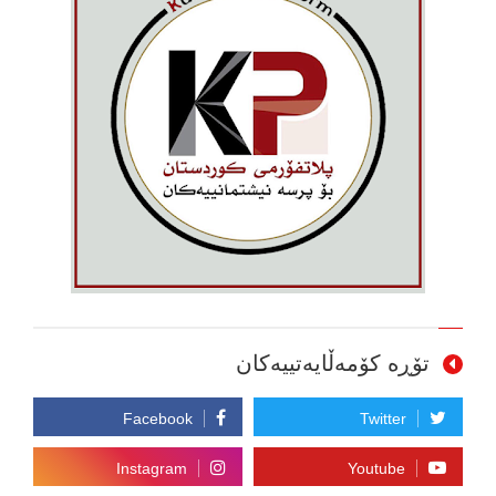
تۆڕە کۆمەڵایەتییەکان