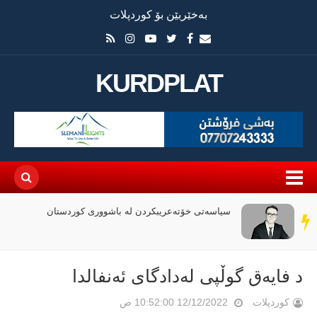
بەخێربێن بۆ کوردپلات
KURDPLAT
سیاسەتی خۆتەعریبکردن لە باشووری کوردستان
سەر
دێڕ
د فایەق گوڵپی لەدادگای ئەنفالدا
کوردپلات
12/12/2022 10:52:00 ص