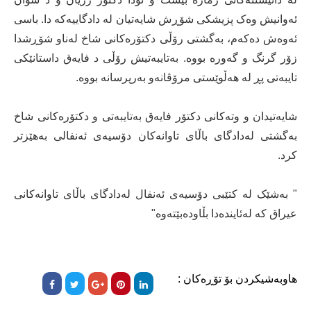
ئەوانیش وەک پزیشکی شۆڕش شایەتیان لە دادگاییەکە دا. باسی
ئەوەش دەکەم، بەگشتی رۆڵی دکتۆرەکانی شاخ لەناو شۆڕشدا
زۆر گرنگ و گەورە بووە. بەتایبەتیش رۆڵی د فایەق داستانێکی
تایبەتی پڕ لە ھەڵوێستی مرۆڤانەو بەرپرسانە بووە.
شایەتیدان و وتەکانی دکتۆر فایەق بەتایبەتی و دکتۆرەکانی شاخ
بەگشتی لەدادگای باڵای تاوانەکان دۆسیەی ئەنفالی بەھێزتر
کرد.
" بەشێک لە کتێبی دۆسیەی ئەنفال لەدادگای باڵای تاوانەکانی
عیراق کە لەئایندەدا بڵاودەبێتەوە"
هاوبەشیکردن بۆ تۆڕەکان :