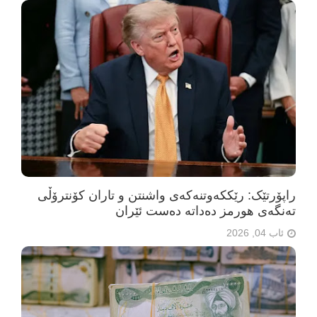
راپۆرتێک: رێککەوتنەکەی واشنتن و تاران کۆنترۆڵی
تەنگەی هورمز دەداتە دەست ئێران
ئاب 04, 2026