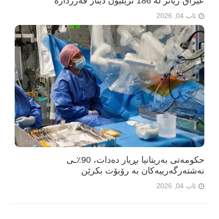
عێراق زیاتر لە 186 تریلیۆن دینار قەرزدارە
ئاب 04, 2026
حکومەتی بەریتانیا بڕیار دەدات، 90٪ـی
نەشتەرگەرییەکان بە رۆبۆت بکرێن
ئاب 04, 2026