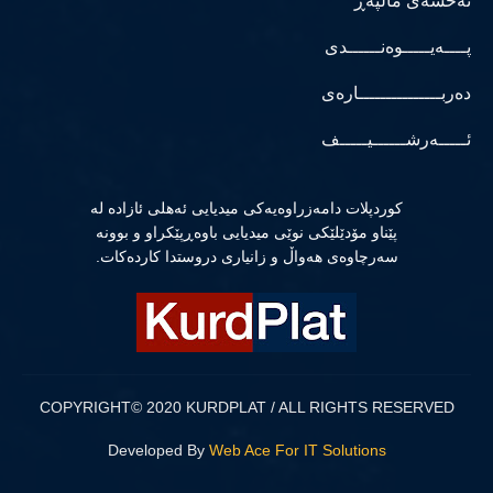
نەخشەی ماڵپەڕ
پــــەیـــــوەنــــــدی
دەربـــــــــــــــارەی
ئـــــەرشــــــیـــــف
كوردپلات دامەزراوەیەكی میدیایی ئەهلی ئازادە لە
پێناو مۆدێلێكی نوێی میدیایی باوەڕپێكراو و بوونە
سەرچاوەی هەواڵ و زانیاری دروستدا كاردەكات.
COPYRIGHT© 2020 KURDPLAT / ALL RIGHTS RESERVED
Developed By
Web Ace For IT Solutions