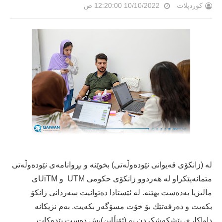
کوردپلات
10/10/2022 12:20:00 ص
لە (زانكۆی قەیوانی نێودەوڵەتی) بخوێنە و بڕوانامەی نێودەوڵەتی
متمانەپێكراو لە هەردوو زانكۆی حكومی UTM و UiTMی
مالیزیا بەدەست بهێنە. لە ئێستادا دەتوانیت سەردانی زانكۆ
بكەیت و دەرفەتێك بۆ خۆت مسۆگەر بكەیت. بەم نزیكانە
داواكاری پێشكەشكردن بە (ئۆنڵاین)یش دەست پێدەكات.