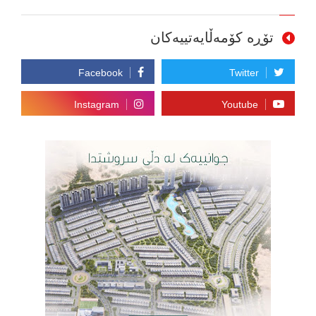
تۆڕە کۆمەڵایەتییەکان