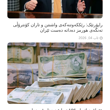
راپۆرتێک: رێککەوتنەکەی واشنتن و تاران کۆنترۆڵی
تەنگەی هورمز دەداتە دەست ئێران
ئاب 04, 2026