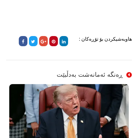
هاوبەشیکردن بۆ تۆڕەکان :
ڕەنگە ئەمانەشت بەدڵبێت