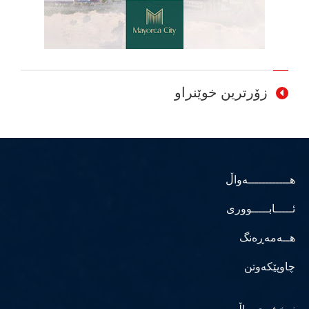
زۆرترین خوێنراو
هــــــــــــەواڵ
ئـــــابـــــووری
هــەمەڕەنگ
چاوپێکەوتن