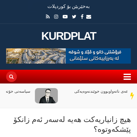
بەخێربێن بۆ کوردپلات
KURDPLAT
سیاسەتی خۆتەعریبکردن لە باشووری کوردستان
سەر
دێڕ
هیچ زانیاریەکت هەیە لەسەر ئەم زانکۆ
پێشکەوتوە؟