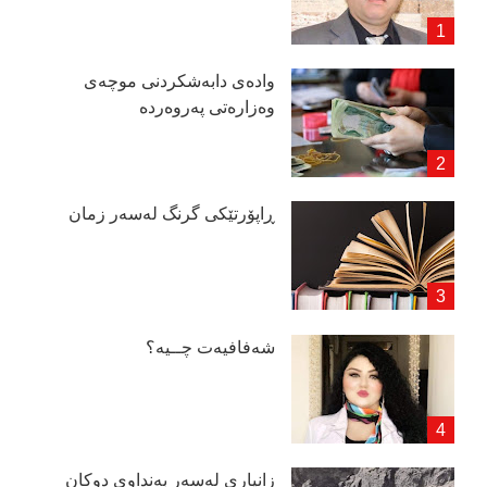
وادەی دابەشكردنی موچەی
وەزارەتی پەروەردە
ڕاپۆرتێكی گرنگ لەسەر زمان
شەفافیەت چــیە؟
زانیاری لەسەر بەنداوی دوكان