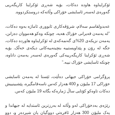
ئۆکرایناوە هاودە دەکات، بۆیە شەڕی ئۆکراینا کاریگەریی
گەورەی لەسەر ئاسایشی خۆراکی وڵاتەکە دروستکردووە.
عەبدولقاسم سەلام، شرۆڤەکاری ئابووری ئاماژە بەوە دەکات،
"لە یەمەن قەیرانی خۆراک هەیە، چونکە وەکو هەمووان دەزانن،
یەمەن نزیکەی 20%ی گەنمەکەی لە ئۆکرایناوە هاوردە دەکات،
جگە لە رۆن و پێداویستییە بنچینەییەکانی دیکەی خەڵک. بۆیە
شەڕی ئۆکراینا کاریگەرییەکی گەورەی لەسەر یەمەن داناوە،
چونکە ئاسایشی خۆراک نییە."
پرۆگرامی خۆراکی جیهانی دەڵێت، ئێستا لە یەمەن ئاسایشی
خۆراکی 17 ملیۆن و 400 هەزار کەس ناسەقامگیرە، پێشبینییش
دەکات تاوەکو کۆتایی ساڵ ژمارەکە بگاتە 19 ملیۆن کەس.
رێژەی بەدخۆراکی لەو وڵاتە لە بەرزترین ئاستدایە لە جیهاندا و
یەک ملیۆن 300 هەزار ئافرەتی دووگیان یان شیردەر و، دوو