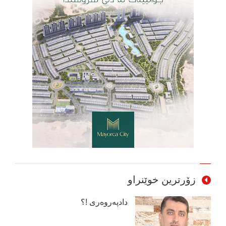
زۆرترین خوێنراو
دادپەروەری !؟