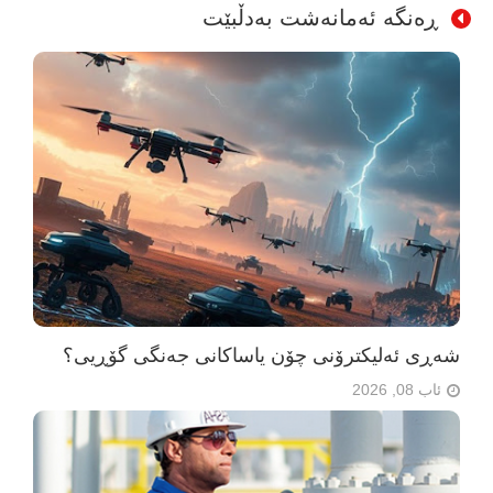
ڕەنگە ئەمانەشت بەدڵبێت
شەڕی ئەلیکترۆنی چۆن یاساکانی جەنگی گۆڕیی؟
ئاب 08, 2026