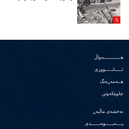
هــــــــــــەواڵ
ئـــــابـــــووری
هــەمەڕەنگ
چاوپێکەوتن
نەخشەی ماڵپەڕ
پــــەیـــــوەنــــــدی