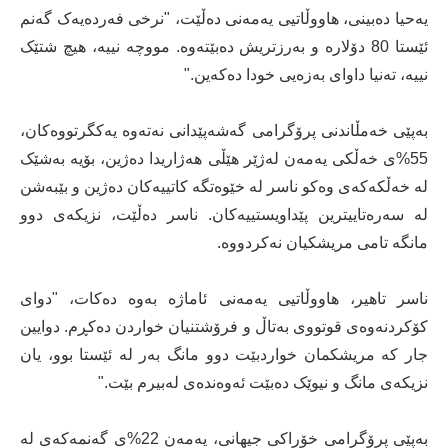
یەحیا دەبینی، هاووڵاتیی یەمەنی دەڵێت، "نرخی فەردەیەک گەنم
ئێستا 80 دۆلارە و بەرزتریش دەبێتەوە. مووچە نییە، هیچ شتێک
نییە، تەنیا داوای بەزەیی خودا دەکەین."
بەپێی خەمڵاندنی پرۆگرامی گەشەپێدانی نەتەوە یەکگرتووەکان،
55%ی خەڵکی یەمەن لەژێر هێڵی هەژاریدا دەژین، بۆیە بەشێک
لە خەڵکەکەی وەکو ناسر لە خێوەتگە کاتییەکان دەژین و بێبەشن
لە سەرەتاییترین پێداویستییەکان. ناسر دەڵێت، نزیکەی دوو
مانگە تامی مریشکیان نەکردووە.
ناسر تاهیر، هاووڵاتیی یەمەنی ئاماژە بەوە دەکات، "دوای
کۆکردنەوەی قوتووی بەتاڵ و فرۆشتنیان خواردن دەکڕم. دوایین
جار کە مریشکمان خواردبێت دوو مانگ بەر لە ئێستا بوو، یان
نزیکەی مانگ و نیوێک دەبێت ئەوەندەی لەبیرم بێت."
بەپێی پرۆگرامی خۆراکی جیهانی، یەمەن 22%ی گەنمەکەی لە