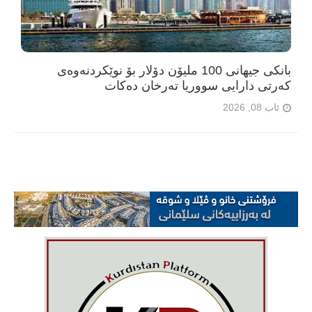
بانکی جیهانی 100 ملیۆن دۆلار بۆ نوێکردنەوەی
کەرتی دارایی سووریا تەرخان دەکات
ئاب 08, 2026