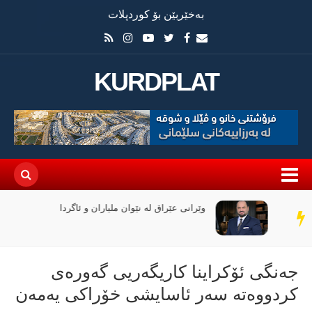
بەخێربێن بۆ کوردپلات
KURDPLAT
وێرانی عێراق لە نێوان ملیاران و ئاگردا
سەر
دێڕ
جەنگی ئۆکراینا کاریگەریی گەورەی
کردووەتە سەر ئاسایشی خۆراکی یەمەن