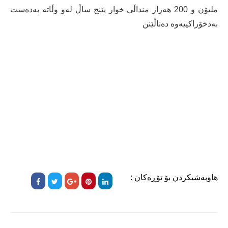
ملیۆن و 200 هەزار منداڵی خوار پێنج ساڵ لەو وڵاتە بەدەست
بەدخۆراکییەوە دەناڵێنن
هاوبەشیکردن بۆ تۆڕەکان :