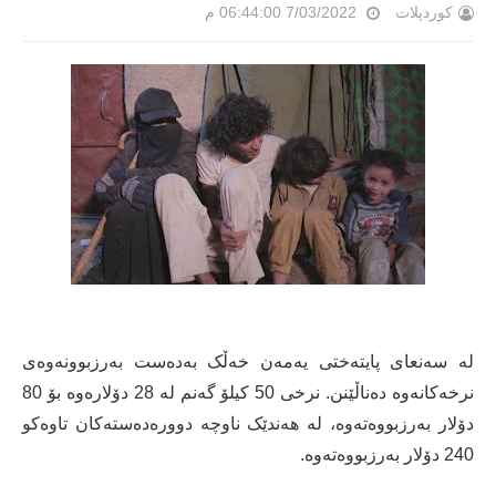
کوردپلات
7/03/2022 06:44:00 م
لە سەنعای پایتەختی یەمەن خەڵک بەدەست بەرزبوونەوەی
نرخەکانەوە دەناڵێنن. نرخی 50 کیلۆ گەنم لە 28 دۆلارەوە بۆ 80
دۆلار بەرزبووەتەوە، لە هەندێک ناوچە دوورەدەستەکان تاوەکو
240 دۆلار بەرزبووەتەوە.