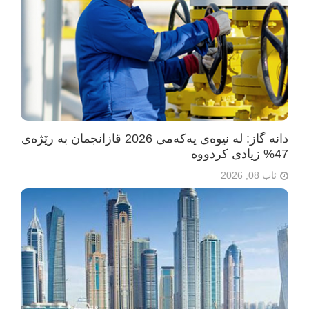
دانە گاز: لە نیوەی یەکەمی 2026 قازانجمان بە رێژەی
47% زیادی کردووە
ئاب 08, 2026