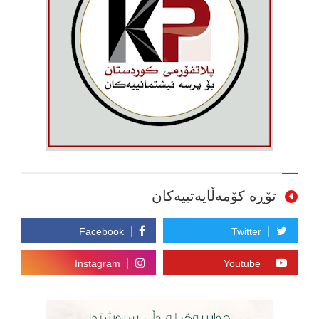
تۆڕە کۆمەڵایەتییەکان