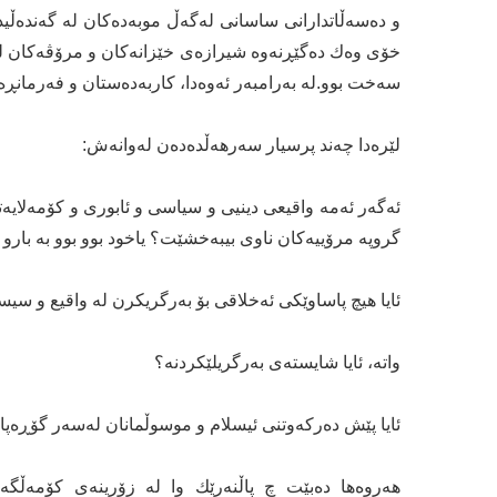
و دەسەڵاتدارانی ساسانی لەگەڵ موبەدەکان لە گەندەڵی
خۆی وەك دەگێڕنەوە شیرازەی خێزانەکان و مرۆڤەکان لێ
سەخت بوو.لە بەرامبەر ئەوەدا، کاربەدەستان و فەرمانڕە
لێرەدا چەند پرسیار سەرھەڵدەدەن لەوانەش:
ئەگەر ئەمە واقیعی دینیی و سیاسی و ئابوری و کۆمەلایەتی
گروپە مرۆییەکان ناوی بیبەخشێت؟ یاخود بوو بوو بە بار
ئایا ھیچ پاساوێکی ئەخلاقی بۆ بەرگریکرن لە واقیع و سیس
واتە، ئایا شایستەی بەرگریلێکردنە؟
ئایا پێش دەرکەوتنی ئیسلام و موسوڵمانان لەسەر گۆڕەپا
ھەروەھا دەبێت چ پاڵنەرێك وا لە زۆرینەی کۆمەڵگ