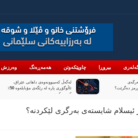
ەلەری
بیروڕا
چاوپێکەوتن
هەمەڕەنگ
وەرزش
تی عێراق،
«پیانۆ» و فەلسەفەی ناتەواوبوون
ئاڵوگۆڕی پارە لە رێگەی مۆبایلەوە 50٪
خوێندنەوەیەکی باختینی
ر ئیسلام شایستەی بەرگری لێکردنە؟