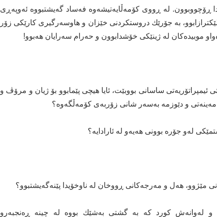
دا ڕۆچووبوون. لە ڕووی کۆمەڵایەتیشەوە فەساد گەیشتبووە ئەوپەڕی
کترازابوو، بە جۆرێك دروستکردنی خێزان و ھاوسەرگیری کارێکی زۆر
واو موبیدەکان لە ژینێکی خۆشدابوون و حەرام سەرایان ھەبوو!
 ئیمپراتۆریەتی ساسانی بووبێت، ئایا ھیچی پێمابوو بۆ ژیان و مرۆڤ و
و مەینەتی و دێوزمە بەسەر شانی زۆربەی کۆمەڵگەوە؟
تمێکی لەو جۆرە بوونی ھەیەو لە ئارادایە؟
نی مێژوو، ھەل و مەرجەکانی ڕووخان لە ناوخۆیدا پێنەگەیشتبوو؟
ە و لەوانەش کورد کە بە گشتی بەشێك بووە لە چینە ڕەنجبەرو