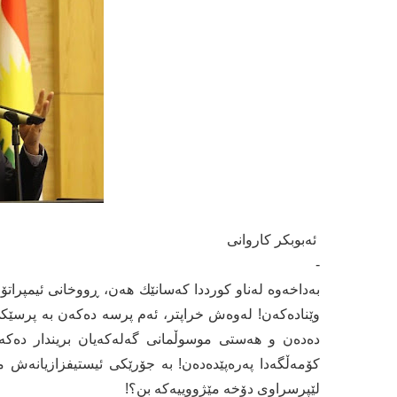
ئەبوبكر كاروانی
-
بەداخەوە لەناو کورددا کەسانێك ھەن، ڕووخانی ئیمپر
وێنادەکەن! لەوەش خراپتر، ئەم پرسە دەکەن بە پرسێکی
دەدەن و ھەستی موسوڵمانی گەلەکەیان بریندار دەکەن!
کۆمەڵگەدا پەرەپێدەدەن! بە جۆرێکی ئیستیفزازیانەش
لێپرسراوی دۆخە مێژووییەکە بن؟!