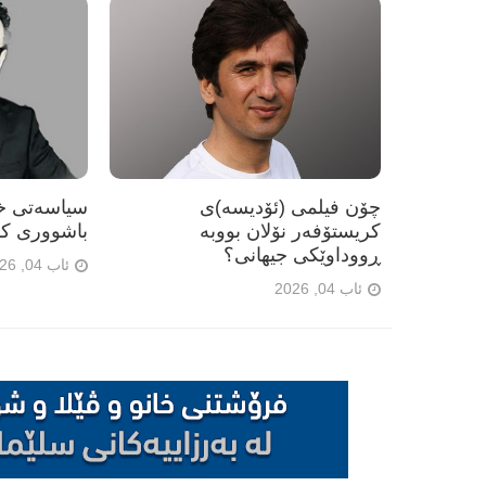
چۆن فیلمی (ئۆدیسە)ی
سیاسەتی خۆ
کریستۆفەر نۆلان بووبە
باشووری کو
ڕووداوێکی جیهانی؟
ئاب 04, 2026
ئاب 04, 2026