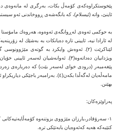
پێخوستکراوەکەی کۆمەڵ بکات، بەرگری لە مانەوەی دۆخ
ئاینێ، واتە (ئیسلام)، کە بانگەشەی ڕووخاندنی ئەو سیستم
بە حوکمی ئەوەی لەڕوانگەی ئەوەوە، ھەروەك مامۆستا ھ
لە ئارادا نیە، ئایینی تازە دەیانکات بە بەشێك لە زۆر
لێناکرێت (٢). ئەوەش وایکرد بە گوتەی مێژوو
ویژدانیان دەداتەوە(٣). ئەوانەشیان لەسەر
پێغەمبەر (درودی خوای لەسەر بێت) کە دەربارەی زەرد
مامەڵەیان لەگەڵدا بکەن(٤). بەرامبەر ب
بھێنن.
پەراوێزەکان:
کتێبەکە ھەیە کەئەوەیان بابەتێکی ترە.