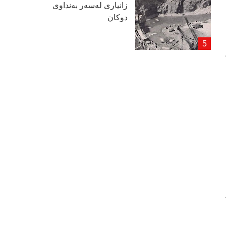
زانیاری لەسەر بەنداوی
دوكان