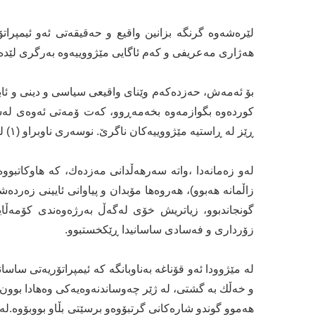
لێرەشەوە گرنگە بزانین واقیع و حەقیقەتی ئەو ئیمپرات
ھەژاری مەعریفی و کەم ئاگایی مێژووییەوە بەرگری لێدەک
بۆ ئەمەش، حەزدەکەم وێنای واقیعی سیاسی و دینی و ئاب
کوردەوە بگوازمەوە بخەمەڕوو، کەت ۆمەتی ئەوەی لەس
ڕێز لە ڕاستیە مێژووییەکان ناگرێ. نوسەری ناوبراو (١) لەم بارەوە نوسیویەتی:
لەو زەمانەدا ،واتە سەرھەڵدانی مەزدەك، کە ھاوکاتبووە
زاڵمانە ھەبوو)، ھەروەھا مۆبدان و پیاوانی ئایینی زەرد
گونجاندبوو، زیاتریش خۆی لەگەڵ بەرژەوەندی کۆمەڵایە
زۆرداری و فەسادی ساسانیدا ڕێکخستبوو.
لە مێژوودا ئەو قۆناغە بەناوبانگە کە ئیمپراتۆریەتی ساس
و خەڵك بە گشتی، لە ژێر چەوساندنەوەیەکی وەھادا بوون،
ھەموو گوندو شارەکانی گرتبۆوەو برسێتی بڵاو بووبۆوە.لە