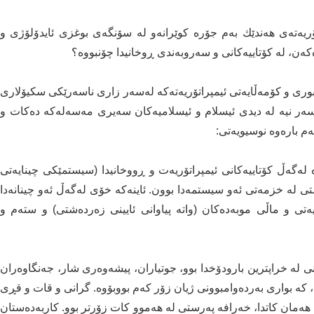
ۆریەتەی ھەندێك بەم جۆرە کوێرانەو لە سۆنگەی بوغزی ئایدۆلۆژی و
ەن، لە کۆتاییەکانی و سەروبەندی ڕوخانیدا چۆنبووە؟
وری و کۆمەڵایەتی ئیمپراتۆریەتەکە لەسەر زاری ناسەرێکی سکیۆلاری
ەر نیە لە دیدی ئیسلام و ئیسلامیەکان سەیری مەسەلەکە دەکات و
 لەگەڵ کۆتاییەکانی ئیمپراتۆریەت و ڕووخانیدا (سیستمێکی چینایەتی
ەشتی لە خزمەتی ئەو سیستمەدا بوون. ئاینەکە خۆی لەگەڵ ئەو چینانەدا
تی و ماڵی موبەدەکان (واتە پیاوانی ئایینی زەردەشتی) و ستەم و
انی لە خراپترین بارودۆخدا بوو، جوتیاران، پیشەوەری شار، جەنگاوەران
 کە بواری بەردەوامبوونی ژیان زۆر کەم بووبۆوە. گرانی و قات و قڕی
 ھەمان کاتدا، خەرافە پەرستی لە ھەموو کات زۆرتر بوو. کاربەدەستان