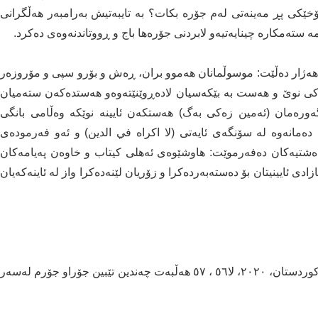
ێکی پڕ مەینەتی لەم جۆرە بکات؟ بە تایبەتیش بەرامبەر ھەڵگرانی
ە ستەمکارە چینایەتیەو لابردنی جۆرەھا باج و ڕووتاندنەوەی دەکرد.
ەژار دەڵێت: موسوڵمانان ھەموو بران، ڕەش و بۆرو سپی و مۆروزەر
ینەیەکی نوێ و ھەست بە بێکەسیان لادەڕوێنێتەوەو ھەستدەکەن ستەمیان
نوسی گەورەمان (ئەمین زەکی بەگ) ھەستکەن ئایینە نوێکە وەڵامی بانگی
 ئایینی خۆیان دەمانەوە له سۆنگەی ئایەتی (لا اكراه في الدين) و ئەو فەرمودەی
ەشتیەکان دەفەرموێت: ھاوشێوەی ئەھلی کیتاب و خاوەن پەیامەکان
اجێکی دیاریکراو ئازادی ئایینیتان بۆ دەستەبەردەکرا و زۆریان لێنەدەکرا واز لە ئاینەکەیان
١- سەرۆقادر،بارزان مێژووی بزوتنەوە کۆمەڵایەتیەکانی کوردستان، ٢٠٢٠، لا٥٦ ، ٥٧ ھەڵبەت چەندین تێبین جۆراو جۆرم لەسەر