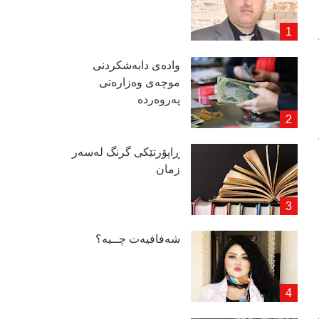
وادەی دابەشكردنی
موچەی وەزارەتی
پەروەردە
ڕاپۆرتێكی گرنگ لەسەر
زمان
شەفافیەت چــیە؟