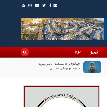
ڤیدیۆ
KP
سیاسەتی خۆتەعریبکردن لە باشووری
کوردستان