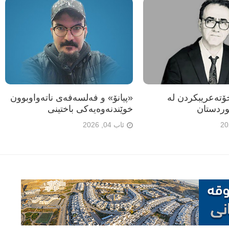
تەعریبکردن لە
«پیانۆ» و فەلسەفەی ناتەواوبوون
ردستان
خوێندنەوەیەکی باختینی
ئاب 04, 2026