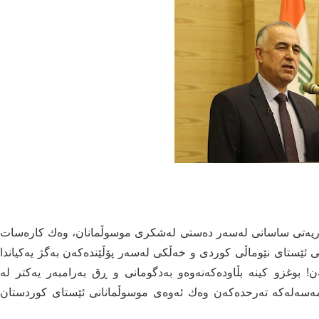
اتۆریەتی ساسانی لەسەر دەستی لەشکری موسوڵمانان، وەك کارەسات
 ئێستای نێوماڵی کوردی و خەڵکی لەسەر پۆڵێندەکەن بەگژ یەکیاندا
 بوغزو کینە بڵاودەکەنەوەو بەدگومانی و ڕق بەرامبەر یەکتر لە
 مەسەلەکە تەرحدەکەن وەك ئەوەی موسوڵمانانی ئێستای کوردستان