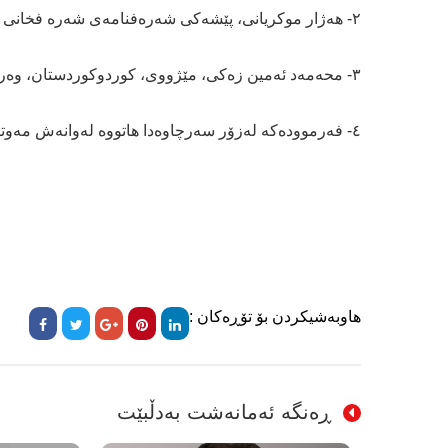
٢- ھەژار موکریانی، پێشەکی شەرەفنامەی شەرە فخانی بتلیسی،١٩٧٢،لا ٣١
٣- محەمەد ئەمین زەکی، مێژووی، کوردوکوردستان، وەرگێڕانی عەبدولکەریم محەمەد سەعید،١٩٩١، لا١٢٣
٤- فەرموودەکە لەزۆر سەرچاوەدا ھاتووە لەوانەش مەوتیئی پێشەوا مالك.
هاوبەشیکردن بۆ تۆڕەکان :
ڕەنگە ئەمانەشت بەدڵبێت