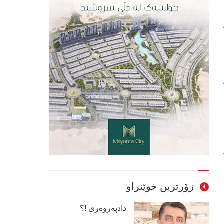
زۆرترین خوێنراو
دادپەروەری !؟