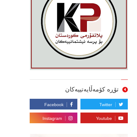
تۆڕە کۆمەڵایەتییەکان