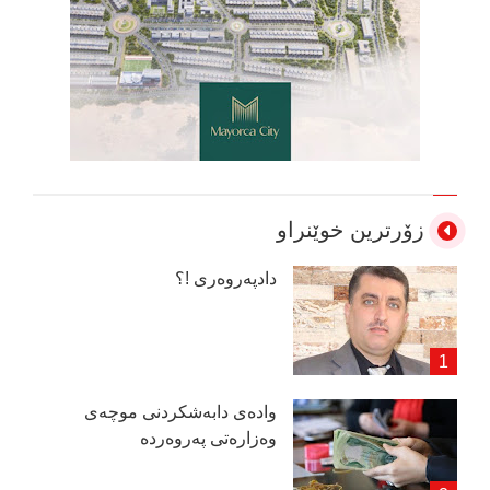
زۆرترین خوێنراو
دادپەروەری !؟
وادەی دابەشكردنی موچەی
وەزارەتی پەروەردە