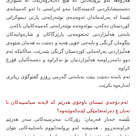
هەروەها لەو بڕوایەداین كە هیچ دادپەروەریەك لە شێوازی
دەستنیشانكردنی كەمینەكاندا نیەو لەڕاستی دا ئەو كەمینانەی
ئێستا لە پەرلەماندان ئەوەندەی نوێنەرایەتی پارتی دیموكراتی
كوردستان دەكەن، نیوئەوەندە نوێنەرایەتی كەمینەكانیان ناكەن.
بابەتی هەڵبژاردنی ئەنجومەنی پارێزگاكان و شارەوانیەكان
بێگومان گرنگی و بایەخی خۆیی هەیە و دەبێت بە هەمان شێوەی
هەڵبژاردنی پەرلەمانی كوردستان گرنگی پێبدرێت. ساڵانێكە ئەم
دوو دامەزراوەیە هەڵبژاردنیان بۆ نەكراوە و دەسەڵاتیان قۆرغ
كراوە.
ئەم بابەتە دەبێت ببێت بەبابەتی گەرمی ڕۆژو گفتوگۆی زیاتری
لەبارەوە بكرێت.
ئەم دۆخەی ئیستای ناوخۆی هەرێم كە لایەنە سیاسییەكان نا
تەبان چ دەرئەنجامێكی لێدەكەوێتەوە؟
بڵێسە جەبار فەرمان: زۆركات مەترسیەكانی سەر هەرێم
خراونەتەڕوو ، هەمیشە لەو بڕوایەدابووم ناتەباییەكانی نێوان