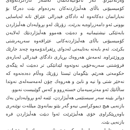
وەرنەگیراو. گەر ناكۆكیەكانمان لەسەر كاراكردنەوەی
كۆمیسیۆنی باڵای هەڵبژاردنەكان بەردەوام بێت دەرگا بۆ
نەیارانمان دەكاتەوە لە دادگای فیدرالی عێراق تانە لەیاسایی
بوونی ئەو دامەزراوەیە بدرێت. زۆرێك لەو بڕوایەدان هەڵبژاردن
بابەتێكی نیشتیمانیە و دەبێت هەموو هەڵبژاردنێك لەلایەن
كۆمیسیۆنی باڵای هەڵبژاردنەكانی عێراقەوە سەرپەرشتی
بكرێت. ئەم بابەتە بەتایبەتی لەدوای ڕێفراندۆمەوە چەند جارێك
وروژێنراوە. ئەمەش هەروەك بڕیاری دادگای فیدرالی لەبارەی
فرۆشتنی سەربەخۆیی نەوتەوە لێدانێكی تر دەبێت لە پێگەی
حكومەتی هەرێم. بێگومان ئیستا زۆرێك وەڵام دەدەنەوە كە
نەخێر شتی وا نیە و نابێ و هەروەك چۆن لەمەسەلەی نەوتدا
ساڵانێك ئەو مەترسیەمان خستەڕوو و كەس گوێبیست نەبوو.
دواتر بێینە سەر سیستێمی هەڵبژاردن، ئێمە لەو بڕوایەداین یەك
بازنەیی هیچ دیموكراسی نیەو گەر بێتو بمانەوێ میللەت نوێنەری
باوەڕپێكراوی خۆی هەڵبژێرێت ئەوا دبێت هەڵبژاردن فرە
بازنەیی بێت.