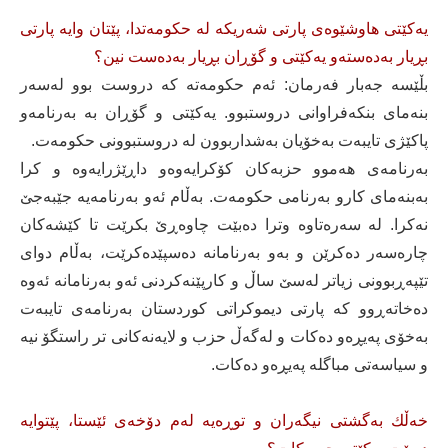
یەكێتی هاوشێوەی پارتی شەریكە لە حكومەتدا، پێتان وایە پارتی
بڕیار بەدەستەو یەكێتی و گۆڕان بڕیار بەدەست نین؟
بڵێسە جەبار فەرمان: ئەم حكومەتە كە دروست بوو لەسەر
بنەمای بنكەفراوانی دروستبوو. یەكێتی و گۆڕان بە بەرنامەو
پاكێژی تایبەت بەخۆیان بەشداربوون لە دروستبوونی حكومەت.
بەرنامەی هەموو حزبەكان كۆكرایەوەو داڕێژرایەوە و كرا
بەبنەمای كارو بەرنامی حكومەت. بەڵام ئەو بەرنامەیە جێبەجێ
نەكرا. لە سەرەتاوە وترا دەبێت چاوەڕێ بكرێت تا كێشەكان
چارەسەر دەكرێن و بەو بەرنامانە دەسپێدەكرێت، بەڵام دوای
تێپەڕبوونی زیاتر لەسێ ساڵ و كارپێنەكردنی ئەو بەرنامانە ئەوە
دەخاتەڕوو كە پارتی دیموكراتی كوردستان بەرنامەی تایبەت
بەخۆی پەیڕەو دەكات و لەگەڵ حزب و لایەنەكانی تر راستگۆ نیە
و سیاسەتی مباگلە پەیڕەو دەكات.
خەڵك بەگشتی نیگەران و توڕەیە لەم دۆخەی ئێستا، پێتوایە