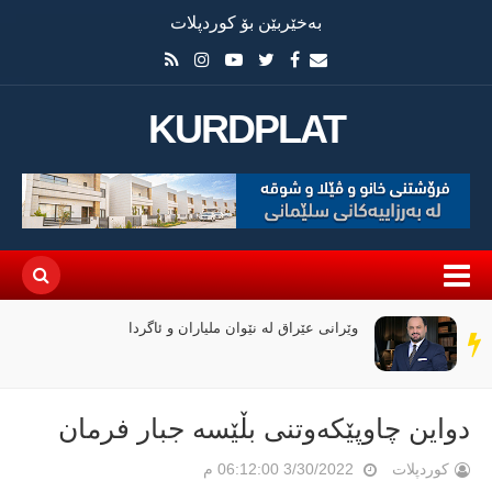
بەخێربێن بۆ کوردپلات
KURDPLAT
وێرانی عێراق لە نێوان ملیاران و ئاگردا
سەر
دێڕ
دواین چاوپێكەوتنی بڵێسە جبار فرمان
کوردپلات
3/30/2022 06:12:00 م