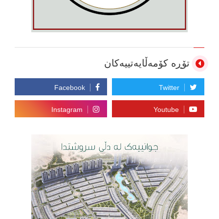
تۆڕە کۆمەڵایەتییەکان