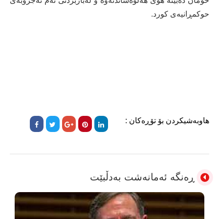
خۆمان دەبێتە هۆی هەڵوەشاندنەوە و لەباربردنی ئەم تەجروبەی
حوکمڕانیەی كورد.
هاوبەشیکردن بۆ تۆڕەکان :
ڕەنگە ئەمانەشت بەدڵبێت