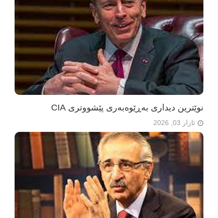
نوێترین دیداری بەڕێوەبەری پێشووتری CIA
ئازار 03, 2026