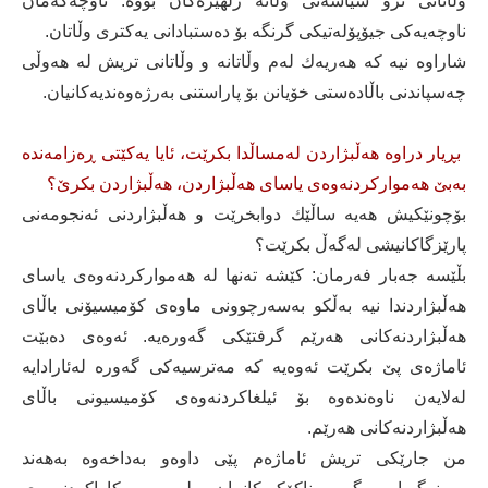
وڵاتانی ترو سیاسەتی وڵاتە زلهێزەكان بووە. ناوچەكەمان
ناوچەیەكی جیۆپۆلەتیكی گرنگە بۆ دەستبادانی یەكتری وڵاتان.
شاراوە نیە كە هەریەك لەم وڵاتانە و وڵاتانی تریش لە هەوڵی
چەسپاندنی باڵادەستی خۆیانن بۆ پاراستنی بەرژەوەندیەكانیان.
بڕیار دراوە هەڵبژاردن لەمساڵدا بكرێت، ئایا یەكێتی ڕەزامەندە
بەبێ هەمواركردنەوەی یاسای هەڵبژاردن، هەڵبژاردن بكرێ؟
بۆچونێكیش هەیە ساڵێك دوابخرێت و هەڵبژاردنی ئەنجومەنی
پارێزگاكانیشی لەگەڵ بكرێت؟
بڵێسە جەبار فەرمان: كێشە تەنها لە هەمواركردنەوەی یاسای
هەڵبژاردندا نیە بەڵكو بەسەرچوونی ماوەی كۆمیسیۆنی باڵای
هەڵبژاردنەكانی هەرێم گرفتێكی گەورەیە. ئەوەی دەبێت
ئاماژەی پێ بكرێت ئەوەیە كە مەترسیەكی گەورە لەئارادایە
لەلایەن ناوەندەوە بۆ ئیلغاكردنەوەی كۆمیسیونی باڵای
هەڵبژاردنەكانی هەرێم.
من جارێكی تریش ئاماژەم پێی داوەو بەداخەوە بەهەند