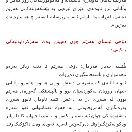
هەرێمەكەمان لەوپەڕی باشیدایە و كەموكورتیەكان زۆر كەمن و
وڵاتانی ترو ناوەندی عێراق ئیرەیی بە پێشكەوتنەكانی هەرێم
دەبەن، لەڕاستیدا نازانم ئەم بەرپرسانە لەسەر چ هەسارەیەك
دەژین».
دۆخی ئێستای هەرێم چۆن دەبینن وەك سەركردایەتیەكی
یەكێتی؟
بڵێسە جەبار فەرمان: دۆخی هەرێم تا دێت زیاتر بەرەو
ناهەمواری و ناسەقامگیری دەڕوات.
ئەو ساڵانەی كە مەترسی داعش بوونی هەبوو، هەموو وڵاتانی
جیهان روویان لەكوردستان بوو و پاڵپشتێكی گەورەی هەرێم
بوون لە شەڕی دژ بە داعش. ئێمە ناومان نابوو شەڕی
بەرەنگاری لەمرۆڤایەتی. بەداخەوە نەمانتوانی ئەو شەڕە
بەشێوەیەكی جوان ئیستسمار بكەین و لە میدیا جیهانیەكاندا زیاتر
وەكو بەكرێگیراوێك دەركەوتین لەبری ئەوەی وەك داكۆكیكەرێك