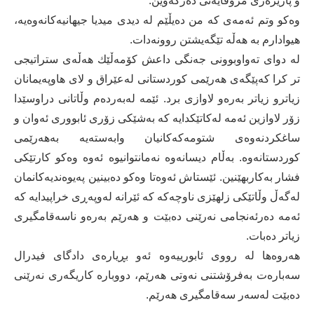
و پارێزەری مرۆڤایەتی دەركەوین.
وەكو وتم ئەمەی كە من دەیڵێم لە دیدی میدیا جیهانیەكانەوەیە،
هیوادارم بە هەڵە تێگەیشتن روونەدات.
لە دوای تەواوبوونی جەنگی داعش كۆمەڵێك هەڵەی ستراتیجی
تر كرا كەپێگەی هەرێمی كوردستانی لەعێراق و لای هاوپەیمانان
زیاترو زیاتر بەرەو لاوازی برد. ئێمە لەبەردەم وڵاتانی دراوسێدا
زۆر لاوازین ئەمە لەكاتێكدایە كە بەشێكی زۆری ئابووری ئەوان و
ساغكردنەوەی شتومەكەكانیان وابەستەیە بەهەرێمی
كوردستانەوە. بەڵام دیسانەوە نەمانتوانیوە ئەوە وەكو كارتێكی
فشار بەكاربهێنین. ئێستاش ئەوەتا وەكو دەبینین پەیوەندیەكانمان
لەگەڵ وڵاتێكی زلهێزی ناوچەكە كە ئێرانە لەوپەڕی خراپیدایە كە
ئەمە دەرئەنجامی نەرێنی دەبێت و هەرێم بەرەو ناسەقامگیری
زیاتر دەبات.
هەروەها لە رووی ئابورییەوە ئەو بڕیارەی دادگای فیدرال
سەبارەت بەفرۆشتنی نەوتی هەرێم، دووبارە كاریگەری نەرێنی
دەبێت لەسەر سەقامگیری هەرێم.