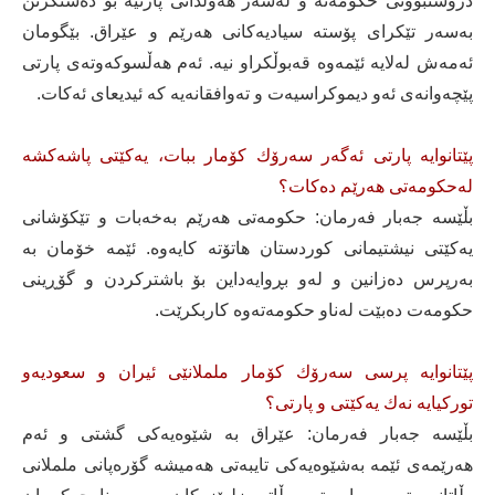
دروستبوونی حكومەتە و لەسەر هەوڵدانی پارتیە بۆ دەستگرتن
بەسەر تێكرای پۆستە سیادیەكانی هەرێم و عێراق. بێگومان
ئەمەش لەلایە ئێمەوە قەبوڵكراو نیە. ئەم هەڵسوكەوتەی پارتی
پێچەوانەی ئەو دیموكراسیەت و تەوافقانەیە كە ئیدیعای ئەكات.
پێتانوایە پارتی ئەگەر سەرۆك كۆمار ببات، یەكێتی پاشەكشە
لەحكومەتی هەرێم دەكات؟
بڵێسە جەبار فەرمان: حكومەتی هەرێم بەخەبات و تێكۆشانی
یەكێتی نیشتیمانی كوردستان هاتۆتە كایەوە. ئێمە خۆمان بە
بەرپرس دەزانین و لەو بڕوایەداین بۆ باشتركردن و گۆڕینی
حكومەت دەبێت لەناو حكومەتەوە كاربكرێت.
پێتانوایە پرسی سەرۆك كۆمار ململانێی ئیران و سعودیەو
توركیایە نەك یەكێتی و پارتی؟
بڵێسە جەبار فەرمان: عێراق بە شێوەیەكی گشتی و ئەم
هەرێمەی ئێمە بەشێوەیەكی تایبەتی هەمیشە گۆرەپانی ململانی