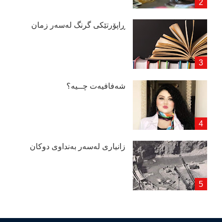
ڕاپۆرتێكی گرنگ لەسەر زمان
شەفافیەت چــیە؟
زانیاری لەسەر بەنداوی دوكان