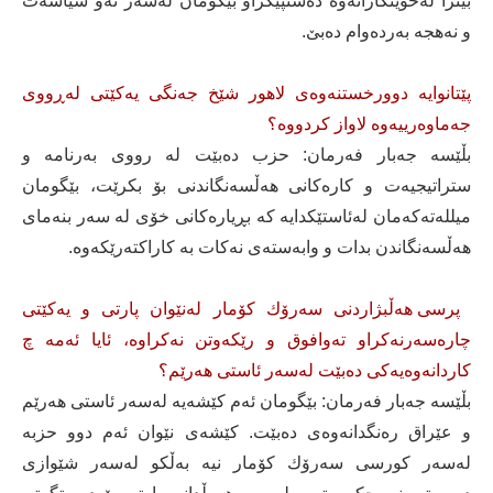
بینرا لەخوێنكارانەوە دەستپێكراو بێگومان لەسەر ئەو سیاسەت
و نەهجە بەردەوام دەبێ.
پێتانوایە دوورخستنەوەی لاهور شێخ جەنگی یەكێتی لەڕووی
جەماوەرییەوە لاواز كردووە؟
بڵێسە جەبار فەرمان: حزب دەبێت لە رووی بەرنامە و
ستراتیجیەت و كارەكانی هەڵسەنگاندنی بۆ بكرێت، بێگومان
میللەتەكەمان لەئاستێكدایە كە بڕیارەكانی خۆی لە سەر بنەمای
هەڵسەنگاندن بدات و وابەستەی نەكات بە كاراكتەرێكەوە.
پرسی هەڵبژاردنی سەرۆك كۆمار لەنێوان پارتی و یەكێتی
چارەسەرنەكراو تەوافوق و رێكەوتن نەكراوە، ئایا ئەمە چ
كاردانەوەیەكی دەبێت لەسەر ئاستی هەرێم؟
بڵێسە جەبار فەرمان: بێگومان ئەم كێشەیە لەسەر ئاستی هەرێم
و عێراق رەنگدانەوەی دەبێت. كێشەی نێوان ئەم دوو حزبە
لەسەر كورسی سەرۆك كۆمار نیە بەڵكو لەسەر شێوازی