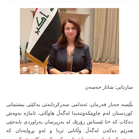
سازدانی: شاناز حەسەن
بڵێسە جەبار فەرمان، ئەندامی سەركردایەتی یەكێتی نیشتمانی
كوردستان لەم چاوپێكەوتنەیدا لەگەڵ هاوڵاتى، ئاماژە بەوەش
دەكات كە «تا ئێستاش زۆرێك لە بەرپرسان بەراوردی نابەجێی
هەرێم دەكەن لەگەڵ وڵاتانی تردا و لەو بڕوایەدان كە