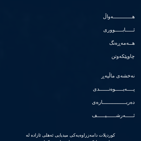
هــــــــــــەواڵ
ئـــــابـــــووری
هــەمەڕەنگ
چاوپێکەوتن
نەخشەی ماڵپەڕ
پــــەیـــــوەنــــــدی
دەربـــــــــــــــارەی
ئـــــەرشــــــیـــــف
كوردپلات دامەزراوەیەكی میدیایی ئەهلی ئازادە لە