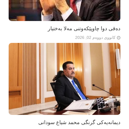
دەقی دوا چاوپێکەوتنی مەلا بەختیار
کانووی دووەم 02, 2026
دیمانەیەکی گرنگی محمد شیاع سودانی