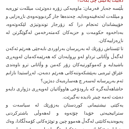
دەبێت یەكێتی چی بكات؟
بڵێسە جەبار فەرمان: ماوەیەكی زۆرە دەوترێت میللەت توڕەیە
و میللەت لەتەقینەوەدایە. چەندەها جار گردبوونەوەی ناڕەزایی و
خۆپیشاندان ئەنجام درا كە زۆرجار توندوتیژی لێكەوتەوە،
بەداخەوە حكومەت و حزبەكان كەمتەرخەمن لەگوێگرتن لە
ناڕەزاییەكان.
تا ئێستاش زۆرێك لە بەرپرسان بەراوردی نابەجێی هەرێم ئەكەن
لەگەڵ وڵاتانی ترداو لەو بڕوایەدان كە هەرێمەكەمان لەوپەڕی
باشیدایە و كەموكورتیەكان زۆر كەمن و وڵاتانی ترو ناوەندی
عێراق ئیرەیی بەپێشكەوتنەكانی هەرێم دەبەن، لەڕاستیدا نازانم
ئەم بەرپرسانە لەسەر چ هەسارەیەك دەژین؟
حاشاهەڵنەگرە كە بارودۆخی هاووڵاتیان لەوپەڕی دژواری دایەو
دەبێت ئەمە چیتر نادیدە نەگیرێت.
یەكێتی نیشتیمانی كوردستان بەزۆرێك لە سیاسەت و
ستراتیجیەتی خۆیدا چۆتەوە و لەهەوڵی باشتركردنی
پەیوەندیەكانێتی لەگەڵ هەموو چین و توێژەكانی كۆمەڵگادا، وەك