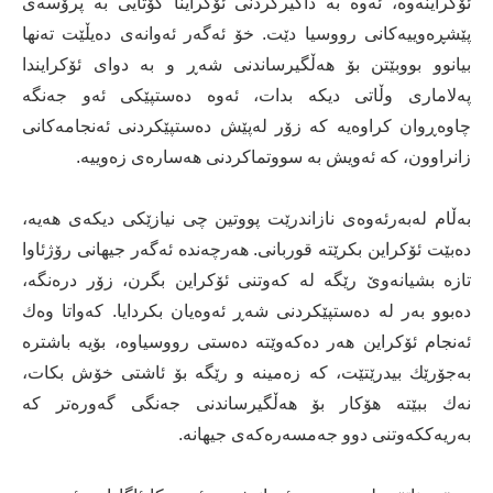
ئۆكراینه‌وه‌، ئه‌وه‌ به‌ داگیركردنی ئۆكراینا كۆتایی به‌ پرۆسه‌ی
پێشڕه‌وییه‌كانی رووسیا دێت. خۆ ئه‌گه‌ر ئه‌وانه‌ی ده‌یڵێت ته‌نها
بیانوو بووبێتن بۆ هه‌ڵگیرساندنی شه‌ڕ و به‌ دوای ئۆكرایندا
په‌لاماری وڵاتی دیكه‌ بدات، ئه‌وه‌ ده‌ستپێكی ئه‌و جه‌نگه‌
چاوه‌ڕوان كراوه‌یه‌ كه‌ زۆر له‌پێش ده‌ستپێكردنی ئه‌نجامه‌كانی
زانراوون، كه‌ ئه‌ویش به‌ سووتماكردنی هه‌ساره‌ی زه‌وییه‌.
به‌ڵام له‌به‌رئه‌وه‌ی نازاندرێت پووتین چی نیازێكی دیكه‌ی هه‌یه‌،
ده‌بێت ئۆكراین بكرێته‌ قوربانی. هه‌رچه‌نده‌ ئه‌گه‌ر جیهانی رۆژئاوا
تازه‌ بشیانه‌وێ‌ رێگه‌ له‌ كه‌وتنی ئۆكراین بگرن، زۆر دره‌نگه‌،
ده‌بوو به‌ر له‌ ده‌ستپێكردنی شه‌ڕ ئه‌وه‌یان بكردایا. كه‌واتا وه‌ك
ئه‌نجام ئۆكراین هه‌ر ده‌كه‌وێته‌ ده‌ستی رووسیاوه‌، بۆیه‌ باشتره‌
به‌جۆرێك بیدرێتێت‌، كه‌ زه‌مینه‌ و رێگە بۆ ئاشتی خۆش بكات،
نه‌ك ببێته‌ هۆكار بۆ هه‌ڵگیرساندنی جه‌نگی گه‌وره‌تر كه‌
به‌ریه‌ككه‌وتنی دوو جه‌مسه‌ره‌كه‌ی جیهانه‌.