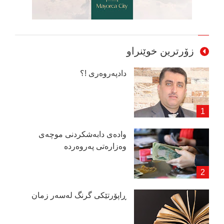
زۆرترین خوێنراو
دادپەروەری !؟
وادەی دابەشكردنی موچەی
وەزارەتی پەروەردە
ڕاپۆرتێكی گرنگ لەسەر زمان