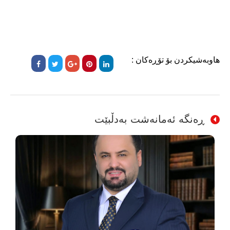
هاوبەشیکردن بۆ تۆڕەکان :
ڕەنگە ئەمانەشت بەدڵبێت