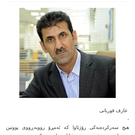
عارف قوربانی
-
هیچ سه‌ركرده‌یه‌كی رۆژئاوا كه‌ ئه‌مڕۆ رووبه‌ڕووی پووتین