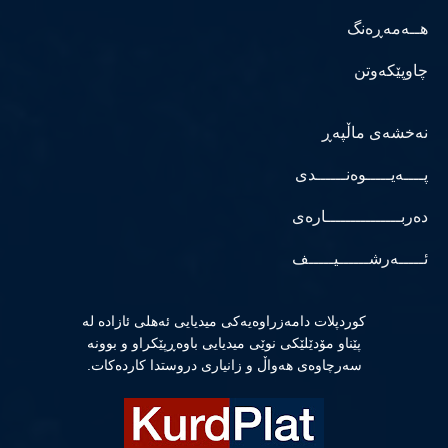
هــەمەڕەنگ
چاوپێکەوتن
نەخشەی ماڵپەڕ
پــــەیـــــوەنــــــدی
دەربـــــــــــــــارەی
ئـــــەرشــــــیـــــف
كوردپلات دامەزراوەیەكی میدیایی ئەهلی ئازادە لە
پێناو مۆدێلێكی نوێی میدیایی باوەڕپێكراو و بوونە
سەرچاوەی هەواڵ و زانیاری دروستدا كاردەكات.