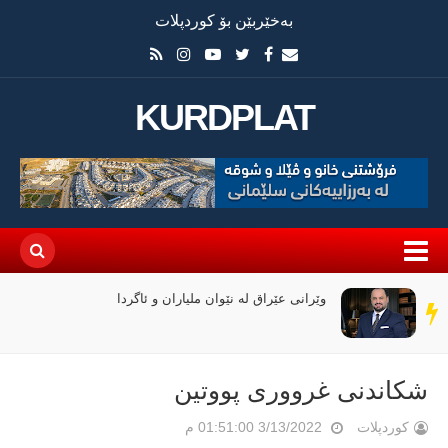
بەخێربێن بۆ کوردپلات
KURDPLAT
وێرانی عێراق لە نێوان ملیاران و ئاگردا
سەر
دێڕ
شكاندنی غرووری پووتین
کوردپلات
3/13/2022 01:51:00 م