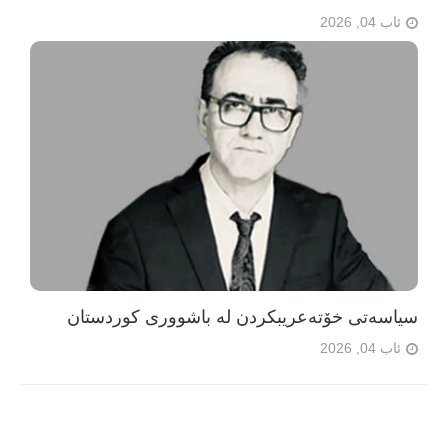
ئاب 04, 2026
سیاسەتی خۆتەعریبکردن لە باشووری کوردستان
ئاب 04, 2026