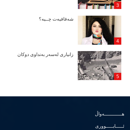
شەفافیەت چــیە؟
زانیاری لەسەر بەنداوی دوكان
هــــــــــــەواڵ
ئـــــابـــــووری