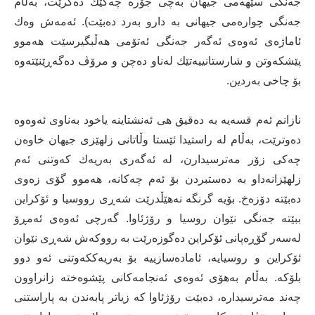
جه‌نگی سێهه‌می جیهان به‌چی جۆره‌ چه‌كێك ده‌كرێت، به‌ڵام
جه‌نگی چواره‌می جیهانی به‌ دارو به‌رد ده‌بێت). ئه‌مه‌ش وه‌ك
ئاماژه‌ی ئه‌وه‌ی ئه‌گه‌ر جه‌نگی ئه‌تۆمی هه‌ڵبگیرسێت هه‌موو
پێشكه‌وتن و شارستانییه‌تێك له‌ناو ده‌چن و مرۆڤ ده‌گه‌ڕێنێته‌وه‌
بۆ چاخی به‌ردین.
نازانم ئه‌م قسه‌یه‌ به‌ ده‌قیق هی ئه‌نشتاینه‌ یاخود به‌ناوی ئه‌وه‌وه‌
ده‌وترێت، به‌ڵام له‌ راستیدا ئێستا وڵاتانی زلهێزی جیهان خاوه‌ن
چه‌كی زۆر مه‌ترسیدارن، له‌ ئه‌گه‌ری به‌ریه‌ك كه‌وتنی ئه‌م
زلهێزانه‌داو به‌ ده‌ستبردن بۆ ئه‌م چه‌كانه‌، هه‌موو گۆی زه‌وی
ده‌بێته‌ دۆزه‌خ. بۆیه‌ گرنگه‌ نه‌هێڵدرێت شه‌ڕی رووسیا و ئۆكراین
ببێته‌ جه‌نگی نێوان روسیا و رۆژئاوا. گه‌رچی ئه‌وه‌ی ئه‌مڕۆ
له‌سه‌ر گۆڕه‌پانی ئۆكراین ده‌گوزه‌رێت به‌ رووكه‌ش شه‌ڕی نێوان
ئۆكراین و روسیایه‌، ئاماده‌سازییه‌ بۆ به‌ریه‌ككه‌وتنی ئه‌و دوو
بلۆكه‌. به‌ڵام به‌هۆی ئه‌وه‌ی ئه‌نجامه‌كانی پێشوه‌خته‌ زانراوون
چه‌ند مه‌ترسیداره‌، ده‌بێت رۆژئاوا كه‌ زیاتر پابه‌ندن به‌ پاراستنی