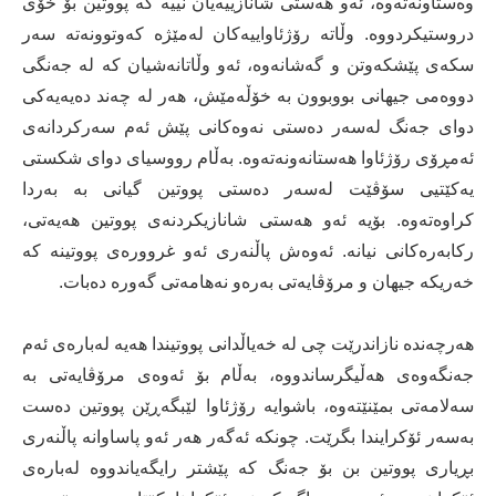
وه‌ستاونه‌ته‌وه‌، ئه‌و هه‌ستی شانازییه‌یان نییه‌ كه‌ پووتین بۆ خۆی
دروستیكردووه‌. وڵاته‌ رۆژئاواییه‌كان له‌مێژه‌ كه‌وتوونه‌ته‌ سه‌ر
سكه‌ی پێشكه‌وتن و گه‌شانه‌وه‌، ئه‌و وڵاتانه‌شیان كه‌ له‌ جه‌نگی
دووه‌می جیهانی بووبوون به‌ خۆڵه‌مێش، هه‌ر له‌ چه‌ند ده‌یه‌یه‌كی
دوای جه‌نگ له‌سه‌ر ده‌ستی نه‌وه‌كانی پێش ئه‌م سه‌ركردانه‌ی
ئه‌مڕۆی رۆژئاوا هه‌ستانه‌ونه‌ته‌وه‌. به‌ڵام رووسیای دوای شكستی
یه‌كێتیی سۆڤێت له‌سه‌ر ده‌ستی پووتین گیانی به‌ به‌ردا
كراوه‌ته‌وه‌. بۆیه‌ ئه‌و هه‌ستی شانازیكردنه‌ی پووتین هه‌یه‌تی،
ركابه‌ره‌كانی نیانه‌. ئه‌وه‌ش پاڵنه‌ری ئه‌و غرووره‌ی پووتینه‌ كه‌
خه‌ریكه‌ جیهان و مرۆڤایه‌تی به‌ره‌و نه‌هامه‌تی گه‌وره‌ ده‌بات.
هه‌رچه‌نده‌ نازاندرێت چی له‌ خه‌یاڵدانی پووتیندا هه‌یه‌ له‌باره‌ی ئه‌م
جه‌نگه‌وه‌ی هه‌ڵیگرساندووه‌، به‌ڵام بۆ ئه‌وه‌ی مرۆڤایه‌تی به‌
سه‌لامه‌تی بمێنێته‌وه‌، باشوایه‌ رۆژئاوا لێبگه‌ڕێن پووتین ده‌ست
به‌سه‌ر ئۆكرایندا بگرێت. چونكه‌ ئه‌گه‌ر هه‌ر ئه‌و پاساوانه‌ پاڵنه‌ری
بڕیاری پووتین بن بۆ جه‌نگ كه‌ پێشتر رایگه‌یاندووه‌ له‌باره‌ی