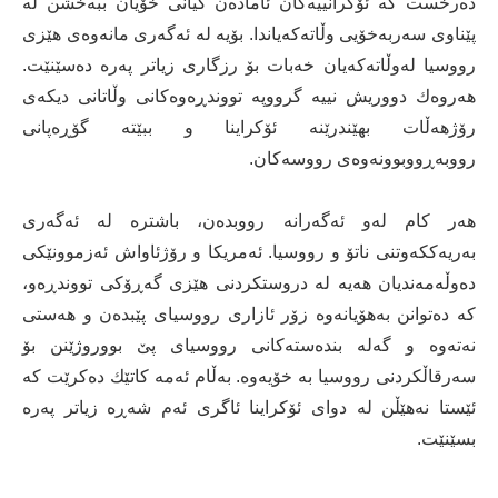
ده‌رخست كه‌ ئۆكرانییه‌كان ئاماده‌ن گیانی خۆیان ببه‌خشن له‌
پێناوی سه‌ربه‌خۆیی وڵاته‌كه‌یاندا. بۆیه‌ له‌ ئه‌گه‌ری مانه‌وه‌ی هێزی
رووسیا له‌وڵاته‌كه‌یان خه‌بات بۆ رزگاری زیاتر په‌ره‌ ده‌سێنێت.
هه‌روه‌ك دووریش نییه‌ گرووپه‌ تووندڕه‌وه‌كانی وڵاتانی دیكه‌ی
رۆژهه‌ڵات بهێندرێنه‌ ئۆكراینا و ببێته‌ گۆڕه‌پانی
رووبه‌ڕووبوونه‌وه‌ی رووسه‌كان.
هه‌ر كام له‌و ئه‌گه‌رانه‌ رووبده‌ن، باشتره‌ له‌ ئه‌گه‌ری
به‌ریه‌ككه‌وتنی ناتۆ و رووسیا. ئه‌مریكا و رۆژئاواش ئه‌زموونێكی
ده‌وڵه‌مه‌ندیان هه‌یه‌ له‌ دروستكردنی هێزی گه‌ڕۆكی تووندڕه‌و،
كه‌ ده‌توانن به‌هۆیانه‌وه‌ زۆر ئازاری رووسیای پێبده‌ن و هه‌ستی
نه‌ته‌وه‌ و گه‌له‌ بنده‌سته‌كانی رووسیای پێ بووروژێنن بۆ
سه‌رقاڵكردنی رووسیا بە خۆیه‌وه‌. به‌ڵام ئه‌مه‌ كاتێك ده‌كرێت كه‌
ئێستا نه‌هێڵن له‌ دوای ئۆكراینا ئاگری ئه‌م شه‌ڕه‌ زیاتر په‌ره‌
بسێنێت.