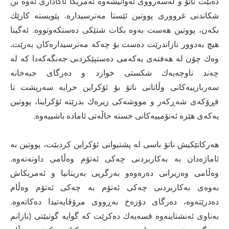
ده‌بێت ناتۆ و له‌سه‌رووی ئه‌وانیشه‌وه‌ ئه‌مریكا ئاگاداری ئه‌وه‌ بن
شكاندنی غرووری پووتین ئێستا مه‌ترسیداره‌. پێویسته‌ كارێك
بكه‌ن، پووتین هه‌ست به‌وه‌ بكات شتێكی ده‌ستكه‌وتووه‌. ئه‌گینا
هیچ به‌دوور نازاندرێت ده‌ست بۆ چه‌كه‌ مه‌ترسیداره‌كان به‌رێت.
وه‌ك چۆن له‌ هه‌فته‌ی یه‌كه‌می ده‌ستپێكردنی جه‌نگه‌كه‌دا كه‌ له‌
چه‌ند ناوچه‌یه‌ك شكستی خوارد و ده‌رگای جبه‌خانه‌
سه‌ربازییه‌كانی وڵاتانی ناتۆ بۆ ئۆكراین خرایه‌ سه‌رپشت تا
فڕۆكه‌ی شه‌ڕكه‌ر و مووشه‌كی زیره‌ك بدرێته‌ ئۆكراینا، پووتین
یه‌كه‌ی هێزه‌ ئه‌تۆمییه‌كانی خسته‌ حاڵه‌تی ئاماده‌ باشییه‌وه‌.
هه‌ركاتێكیش ناتۆ باسی له‌ پشتیوانی ئۆكراین كردبێت، پووتین به‌
ئاماژه‌دان به‌ به‌كاربردنی چه‌كی ئه‌تۆم وه‌ڵامی داونه‌ته‌وه‌.
وه‌ڵامی وه‌زیرانی ده‌ره‌وه‌و به‌رگریی به‌ریتانیا و ئه‌مریكاش
به‌وه‌ی به‌كاربردنی چه‌كی ئه‌تۆم به‌ چه‌كی ئه‌تۆم وه‌ڵام
ده‌درێته‌وه‌، ده‌رگای دۆزه‌خ به‌ڕووی مرۆڤایه‌تیدا ده‌كاته‌وه‌.
به‌ناوی ئه‌نشتاینه‌وه‌ قسه‌یه‌ك ده‌كرێت كه‌ گوایه‌ گوتبێتی (نازانم