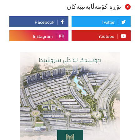
تۆڕە کۆمەڵایەتییەکان