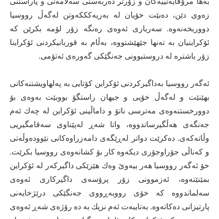
به‌ها مرۆڤایه‌تییه‌كان و زۆرتر ده‌ربه‌ستی سه‌لامه‌تی و پاراستنی
زه‌وی دێن، ده‌بێت خۆیان له‌ به‌ریه‌كككه‌وتن له‌گه‌ڵ رووسیا
دووربخه‌نه‌وه‌. سه‌رباری ئه‌وه‌ی ره‌نگه‌ زۆر لۆمه‌ بكرێن كه‌
ئۆكراینیان به‌ ته‌نها جێهێشتووه‌، به‌ڵام به‌ قوربانیكردنی ئۆكراینا
زۆر باشتره‌ له‌ دروستبوونی جه‌نگێكی گه‌وره‌ی ئه‌تۆمی.
ئه‌گه‌ر رووسیا به‌داگیركردنی ئۆكراین كۆتایی به‌ په‌لهاویشتنه‌كانی
بهێنێت و له‌گه‌ڵ خۆیی و جیهان راستگۆ بووبێت به‌وه‌ی بۆ
دوورخستنه‌وه‌ی مه‌ترسی ناتۆ و داماڵینی ئۆكراین له‌ چه‌ك ئه‌م
جه‌نگه‌ی هه‌ڵگیرساندووه‌، واتا شه‌ڕ له‌پێناوی سه‌قامگیریی
وڵاته‌كه‌ی. ده‌كرێت دواتر له‌ڕێگه‌ی دامه‌زراوه‌كانی نێووده‌وڵه‌تی
و كه‌ناڵی جۆراوجۆری دیکەوە كار بۆ كشانه‌وه‌ی رووسیا بكرێت.
خۆ ئه‌گه‌ر رووسیا هه‌ر بیه‌وێ‌ وه‌ك هێزێكی داگیركه‌ر له‌ ئۆكراین
بمێنێته‌وه‌، ئه‌زموونی زۆر پرۆسه‌ی داگیركاری ئه‌وه‌ی
سه‌لماندووه‌ كه‌ خۆی رووبه‌ڕووی جه‌نگێكی درێژخایه‌نی
پارتیزانی ده‌كاته‌وه‌. به‌تایبه‌ت ئه‌م نزیك به‌ ده‌ رۆژه‌ی شه‌ڕ ئه‌وه‌ی