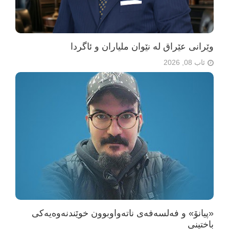
وێرانی عێراق لە نێوان ملیاران و ئاگردا
ئاب 08, 2026
«پیانۆ» و فەلسەفەی ناتەواوبوون خوێندنەوەیەکی
باختینی