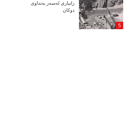
زانیاری لەسەر بەنداوی
دوكان