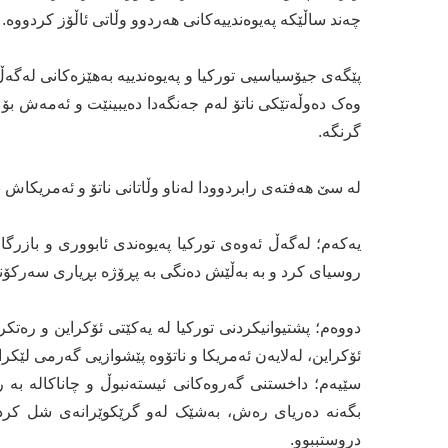
چەند ساڵێکە پەیوەندییەکانی ھەردوو وڵاتی ئاڵۆز کردووە.
پێگەی جیۆسیاسیی تورکیا و پەیوەندییە بەھێزەکانی لەگە
وەک دەوڵەتێکی ناتۆ لەم جەنگەدا دەیبینێت و ئەمەش بۆ ن
گرنگە.
لە سێ ھەفتەی رابردوودا لەناو وڵاتانی ناتۆ و ئەمریکاش 
یەکەم؛ لەگەڵ ئەوەی تورکیا پەیوەندی ئابووری و بازرگ
روسیای کرد و بە بەڵێش دەنگی بە پڕۆژە بڕیاری سەرکۆنە
دووەم؛ پشتیوانیکردنی تورکیا لە یەکێتی ئۆکراین و رەتکر
ئۆکراین، لەلایەن ئەمریکا و ناتۆوە پێشوازیی گەرمی لێکرا
سێیەم؛ داخستنی گەروەکانی ئیستەنبوڵ و چاناکالە بە ر
بگەنە دەریای رەش، بەشێک لەو گرێکوێرانەی شل کردەوە 
دروستببوو.