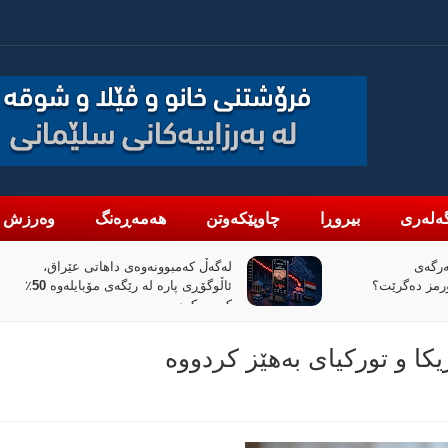
ەلەری
بیروڕا
چاوپێکەوتن
هەمەڕەنگ
وەرزش
رگەی
لەگەڵ کەمبوونەوەی داهاتی عێراق،
رمز دەگرێت؟
ئاڵوگۆڕی پارە لە رێگەی مۆبایلەوە 50٪
کەمی کردووە
کا و تورکیای بەھێز کردووە