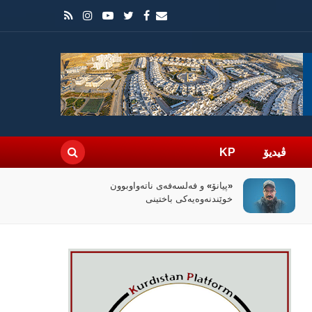
ڤیدیۆ
KP
«پیانۆ» و فەلسەفەی ناتەواوبوون
خوێندنەوەیەکی باختینی