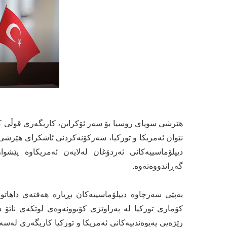
ھێرشی سوپای روسیا بۆ سەر ئۆکراین، کاریگەری قوڵی کردو
نێوان ئەمریکا و تورکیا، سەرکۆنەکردنی ئاشکرای ھێرشی
دیپلۆماسییەکانی ئەردۆغان لەلایەن ئەمریکاوە پێش
گەڕاندووەتەوە.
بەپێی سەرچاوە دیپلۆماسییەکان بڕیارە ھەفتەی داھا
کۆماری تورکیا لە پەراوێزی کۆبوونەوەی لوتکەی ناتۆ 