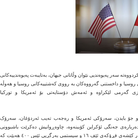
وەتە سەر پەیوەندیی نێوان وڵاتانی جیھان، بەتایبەت پەیوەندییەکانی
 روسیا و داخستنی گەرووەکان بە رووی کەشتییەکانی روسیا و ھەوڵە
وازی گەرمی لێکراوە و ئەمەش دۆستایەتی بۆ ئەمریکا و تورکیا
توو جۆ بایدن، سەرۆکی ئەمریکا و رەجەب تەیب ئەردۆغان، سەرۆک
دەربارەی جەنگی ئۆکراین کۆببنەوە، چاوەڕوانیش دەکرێت باشبوونی
رێژەیی پەیوەندییەکانی ئەمریکا و تورکیا کاریگەری لەسەر کێشەی فڕۆکەی ئێف ١٦ و سیستمی بەرگریی ئێس ٤٠٠ ھەبێت کە