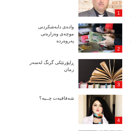
وادەی دابەشكردنی
موچەی وەزارەتی
پەروەردە
ڕاپۆرتێكی گرنگ لەسەر
زمان
شەفافیەت چــیە؟