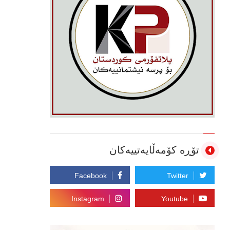
تۆڕە کۆمەڵایەتییەکان