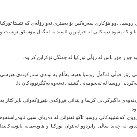
ڵ روسیا، دوو ھۆکاری سەرەکین بۆ بەھێزی ئەو رۆڵەی کە ئێستا تورکیا
اتۆ کە پەیوەندییەکانی لە خراپترین ئاستدایە لەگەڵ مۆسکۆ پێویست و
بە چوار جۆر باس لە رۆڵی تورکیا لە جەنگی ئۆکراین کراوە.
انی زۆر قوڵی لەگەڵ روسیا ھەیە، بەڵام بە توندی سەرکۆنەی ھێرشی
کردنی روسیا لە ئەنجومەنی گشتیی نەتەوە یەکگرتووەکان دا.
دنەوەی داگیرکردنی کریما و پێدانی فڕۆکەی بێفڕۆکەوانی بایراکتار بە
وە.
ووی کەشتییەکانی روسیا تاکو نەتوانن لە دەریای سپی ناوەڕاستەوە
لە چەند ساڵی رابردوو لەنێوان تورکیا و ھاوپەیمانە ناتۆییەکانیدا