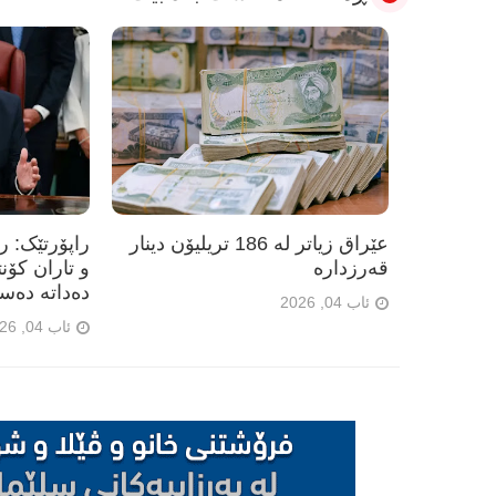
عێراق زیاتر لە 186 تریلیۆن دینار
راپۆرتێک: 
قەرزدارە
و تاران کۆن
دەداتە دەس
ئاب 04, 2026
ئاب 04, 2026