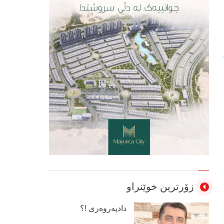
زۆرترین خوێنراو
دادپەروەری !؟