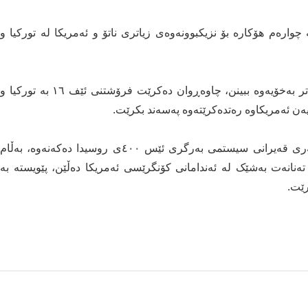
چوارەم ھۆکارە بۆ نزیکبوونەوەی زیاتری ناتۆ و ئەمریکا لە تورکیا و
ئەگەر پەیوەندییەکانی ھەردوو وڵات بەرەوپێشچوونی زیاتر بەخۆیەوە ببینن، چاوەڕوان دەکرێت فرۆشتنی ئێف ١٦ بە تورکیا و
یەن ئەمریکاوە رەتدەکرێتەوە پەسەند بکرێت.
باشبوونەوەی پەیوەندییەکان دەرگاش بە رووی چارەسەری قەیرانی سیستمی بەرگری ئێس ٤٠٠ی روسیدا دەکەنەوە، بەڵام
ەنانەت بەشێک لە ئەندامانی کۆنگرێسی ئەمریکا دەڵێن، پێویستە بە