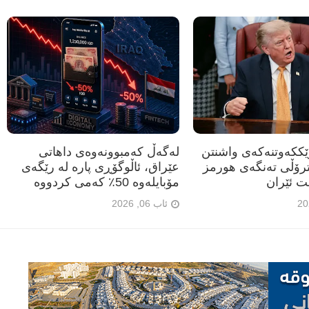
رێککەوتنەکەی واشنتن
لەگەڵ کەمبوونەوەی داهاتی
ترۆڵی تەنگەی هورمز
عێراق، ئاڵوگۆڕی پارە لە رێگەی
ت ئێران
مۆبایلەوە 50٪ کەمی کردووە
ئاب 06, 2026