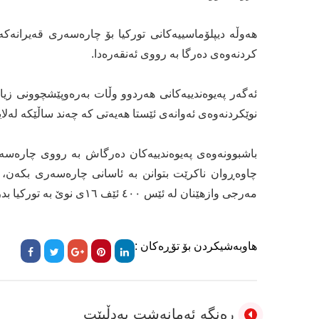
ھەوڵە دیپلۆماسییەکانی تورکیا بۆ چارەسەری قەیرانەکە 
کردنەوەی دەرگا بە رووی ئەنقەرەدا.
نوێکردنەوەی ئەوانەی ئێستا ھەیەتی کە چەند ساڵێکە لەلا
چاوەڕوان ناکرێت بتوانن بە ئاسانی چارەسەری بکەن، ت
مەرجی وازھێنان لە ئێس ٤٠٠ ئێف ١٦ی نوێ بە تورکیا بدرێت.
هاوبەشیکردن بۆ تۆڕەکان :
ڕەنگە ئەمانەشت بەدڵبێت