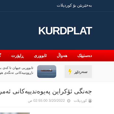
بەخێربێن بۆ کوردپلات
KURDPLAT
دەستپێک
هەواڵ
ئابووری
ڕاپۆرت
گ
ئابووریی جیهان تا کەی بە
سەردێڕ
ناڕوونییەکانی تەنگەی هو
جەنگی ئۆکراین پەیوەندییەکانی ئەمری
کوردپلات
3/20/2022 02:55:00 ص