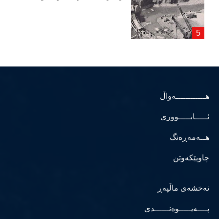
هــــــــــــەواڵ
ئـــــابـــــووری
هــەمەڕەنگ
چاوپێکەوتن
نەخشەی ماڵپەڕ
پــــەیـــــوەنــــــدی