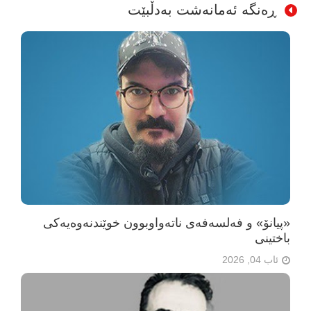
ڕەنگە ئەمانەشت بەدڵبێت
«پیانۆ» و فەلسەفەی ناتەواوبوون خوێندنەوەیەکی
باختینی
ئاب 04, 2026