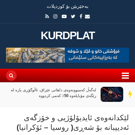
بەخێربێن بۆ کوردپلات
KURDPLAT
لەگەڵ کەمبوونەوەی داهاتی عێراق، ئاڵوگۆڕی پارە لە
سەر
رێگەی مۆبایلەوە 50٪ کەمی کردووە
دێڕ
لێکدانەوەی ئایدیۆلۆژیی و خۆزگەی
ئەدییبانە بۆ شەڕی( روسیا – ئۆکرانیا)