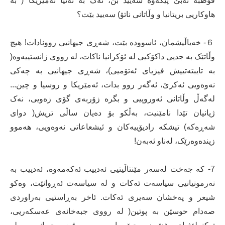
قوطبە ئەبێ پێکەوە سەیید بن، نەک بە تەنیا ئەمێریکا ( بە
هاوکاریی بریتانیا و وڵاتانی ناتۆ) سەیید بێت؟
６- خەیاڵیشمان، ئاسوودە بێت، شەڕی جیهانیی روونادات! هیچ
وڵاتێک بە جدیی داکۆکیی لە ئۆکرانیا ناکات، لە رووی زانستییەوە(
بە تایبتەتییش فیزیای ئەتۆمیی)، شەڕی جیهانیی بە چەکی
نەوەویی ئەکرێ، ئەگەر روو بدات، ئەمێریکا و روسیا و چین...
لەگەڵ وڵاتانی ئەوروپیی و بگرە زۆربەی گۆی زەویی، نەک
ژیانیان تێدا نامێنیت، بەڵکو بۆ دەیان ساڵی تریش( دوای
شەڕەکە) تیشکە رادیۆییەکان و ئیشعاعاتی نەوەویی، هەموو
زیندەوەرێک، لەناو ئەبەن!
7- کە جەخت لەسەر مێنتاڵیتیی ئەدییب ئەکەمەوە، ئەدییب بە
نەرمونیانیی سیاسەت ئەکات و لە سیاسەت ئەڕوانێت، وەکو
شیعر و پەخشان سەیری ئەکات. ئاخر بەڕاستیی بەراوردی
صەدام حوسێن بە پوتین( لە رووی جبەخانەی عەسکەریی،