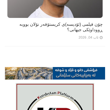
چۆن فیلمی (ئۆدیسە)ی کریستۆفەر نۆلان بووبە
ڕووداوێکی جیهانی؟
ئاب 04, 2026