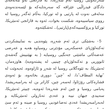
سەرکەوتنی روسیا لەم شەڕەدا، بە قازانجی ئەو مەلەفەی
دادگای فیدراڵیی عێراقە کە سەرەتایەکە بۆ لێسەندنەوەی
مەلەفی نەوت لە پارتیی و لە تورکیا، بەڵام ئەگەر روسیا لە
رووی سیاسییەوە، شکست بخوات، ئەوە بە قازانجی ئەمێریکا،
تورکیا و پرۆکسییەکەی(پارتیی)... ئەشکێتەوە.
５- بەشێکی تری ئەم شەڕە، پێوەندیی بە نماییشکردنی
تەکنەلۆژیای عەسکەریی مۆدێرنی روسیاوە هەیە و عەرضی
عەضەڵاتی ماشێنی جەنگیی روسیایە ( بە نهێنییش گەشەی
ئابووریی و تەکنەلۆژیای چینیی لە پشتەوەیە). هاوزەمان،
ئەمێریکا، بە تێوەگلانی روسیا لە شەڕ و ئاژاوەوە، ئەیەوێت لە
"نهایة المطاف"دا، لە "چین" دووری بخاتەوە، بۆ ئەوەی
فشارەکانی رۆژئاوا، لەسەر چین، کاراتر بن. لە بەرامبەریشدا،
پەیامی روسیا و چین لەم شەڕەدا ئەوەیە، چییتر ئەمێریکا،
سەییدی جیهان نییە و عەدی تەنازولی ئەمێریکایە و
لەبەرامبەریشدا عەدی تەصاعودیی روسیا و صینە و ئەم سێ