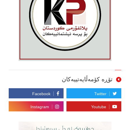
تۆڕە کۆمەڵایەتییەکان