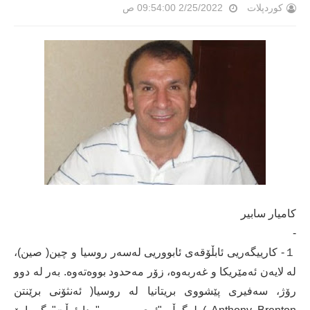
کوردپلات
2/25/2022 09:54:00 ص
كامیار سابیر
-
１- کارییگەریی ئابڵۆقەی ئابووریی لەسەر روسیا و چین( صین)،
لە لایەن ئەمێریکا و غەربەوە، زۆر مەحدود بووەتەوە. بەر لە دوو
رۆژ، سەفیری پێشووی بریتانیا لە روسیا( ئەنثۆنی برێنتن