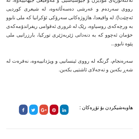
تەکنەلۆژیای مۆدێرن و جیۆسیاسیی و مەوقیعی جیهانییەوە، لە
رووی سەردەم و عەرشی دەسەڵاتەوە، لە شیعری کوردیی
ئەچێت!). لە واقیعدا، هاژوژەکانی سەرۆکی ئۆکرانیا کە ملی نابوو
بە ورچەکەی روسیاوە، رێک لە غروری ئەقوامی ریفراندۆمەکەی
خۆمان ئەچوو کە بە دنەدانی ژێربەژێری تورکیا، بارزرانیی ملی
پێوە نابوو...
سەرەنجام، گرنگە لە رووی ئینسانیی و ویژدانییەوە، نەفرەت لە
شەڕ بکەین و تەجەلای ئاشتیی بکەین.
هاوبەشیکردن بۆ تۆڕەکان :