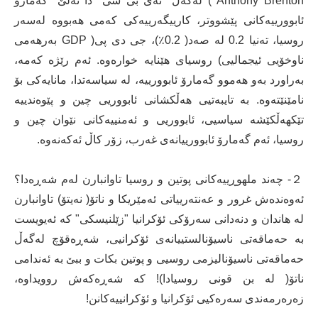
Anthony Brenton ) لەگەڵ "ئەی بی سی" دا ئەڵێ" گەمارۆ
ئابوورییەکانی پێشووتر، کارییگەرییەکی کەمی هەبووە لەسەر
روسیا، تەنیا 0.2 لە صەد( 0.2٪)، جی دی پی( GDP بەرهەمی
ناوخۆیی ئیجمالیی) روسیای هێنایە خوارەوە. ئەم رێژە کەمە،
بەراورد بەو هەموو گەمارۆ ئابوورییە، لە سیاسەتدا، مانایەکی بۆ
نامێنێتەوە. بە تایبەتیی هەڵکشانی ئابووریی چین و پێوەندییە
تێکهەڵکێشە سیاسیی، ئابووریی و ئەمنییەکانی نێوان چین و
روسیا، ئەم گەمارۆ ئابوورییانەی غەرب، زۆر کاڵ ئەکەنەوە.
２- چەند ملهوڕییەکانی پوتین و روسیا تاوانبارن لەم شەڕەدا؟
ئەوەندەش غرور و عەنتەرییاتی ئەمێریکا و ناتۆ( نەیتۆ) تاوانبارن
لە هاندان و دنەدانی سەرۆکی ئۆکرانیا "زێلنیسکی" کە ئەیویست
بە حەماقەتی ناسیۆنالستییانەی ئۆکرانیی، شەڕەقۆچ لەگەڵ
حەماقەتی ناسیۆنالیزمی روسیی و پوتین بکات و ببێ بە ئەندامی
ناتۆ( لە بن قونی روسیادا)! کە شەڕەکەش روویداوە،
زەرەرمەندی سەرەکیی ئۆکرانیا و ئۆکرانییەکانن!