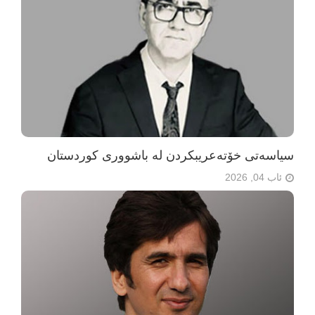
سیاسەتی خۆتەعریبکردن لە باشووری کوردستان
ئاب 04, 2026