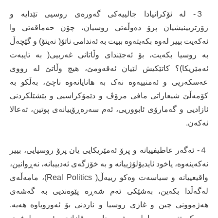
３- لە ئۆکرانیادا جالییەکی گەورەی روسیی تێدایە و
زۆرتریینیشیان پرۆ دەوڵەتی روسیان، چۆن حەماقەتی وا
ئەکەیت بییر لەوە بکەیتەوە ببیت بە ئەندامی ناتۆ( نەیتۆ) و گێچەڵ
بە روسیا بکەیت، بۆ ئەجێندای وڵاتانی غەربیی( بە تایبەت
ئەمێریکا)؟ کاتێکیش لێیان ئەقەومێ، هیچ وڵاتێ لە رووی
عەسکەریی و ئەمنییەوە نەک بە هانایانەوە ناچێ، بەڵکو بە
کۆمەڵێ شیعاراتی مافی مرۆڤ و دێمۆکراسیی و پێشێلکردنی
ئازادیی و گەمارۆی ئابووریی، ئەم سەرەڕۆییانەی پوتین، تەعالا
ئەکەن.
４- ئەگەر عاطیفییانە و پرۆ ئەمێریکایی یان پرۆ روسیایی، بییر
نەکەینەوە، یاخود ئایدیۆلۆژییانە و بە خۆزگەی ئەدییبانە، نەڕوانین،
واقیعییانە و سیاسەت وەکو رییەڵ( Real Politics)، مامەڵەی
لەگەڵدا بکەین، بەشێکی ئەم شەڕە پێوەندیی بە گەشەی
هەژموونی چین و غازی روسیا و ناردنی بۆ ئەوروپاوە هەیە.