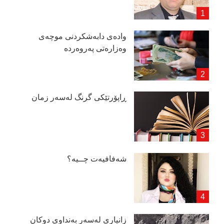
وادەی دابەشكردنی موچەی
وەزارەتی پەروەردە
ڕاپۆرتێكی گرنگ لەسەر زمان
شەفافیەت چــیە؟
زانیاری لەسەر بەنداوی دوكان