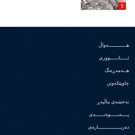
هــــــــــــەواڵ
ئـــــابـــــووری
هــەمەڕەنگ
چاوپێکەوتن
نەخشەی ماڵپەڕ
پــــەیـــــوەنــــــدی
دەربـــــــــــــــارەی