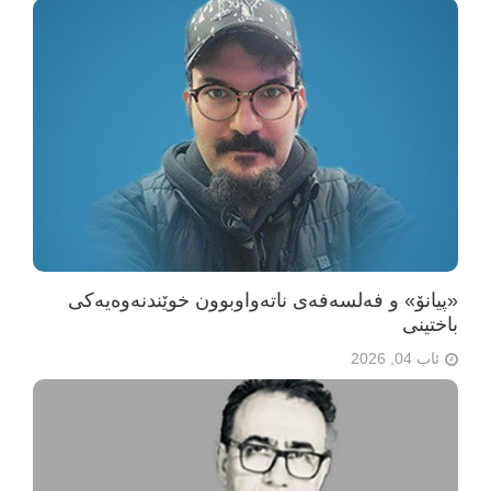
«پیانۆ» و فەلسەفەی ناتەواوبوون خوێندنەوەیەکی
باختینی
ئاب 04, 2026