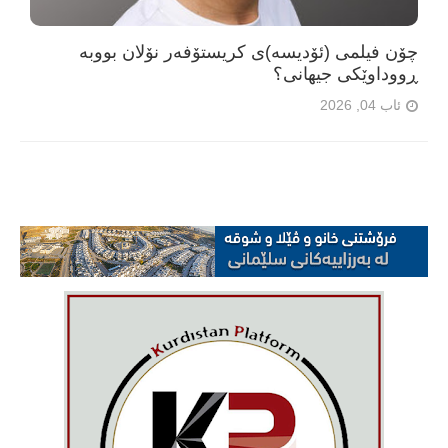
چۆن فیلمی (ئۆدیسە)ی کریستۆفەر نۆلان بووبە
ڕووداوێکی جیهانی؟
ئاب 04, 2026