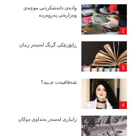
وادەی دابەشكردنی موچەی
وەزارەتی پەروەردە
ڕاپۆرتێكی گرنگ لەسەر زمان
شەفافیەت چــیە؟
زانیاری لەسەر بەنداوی دوكان