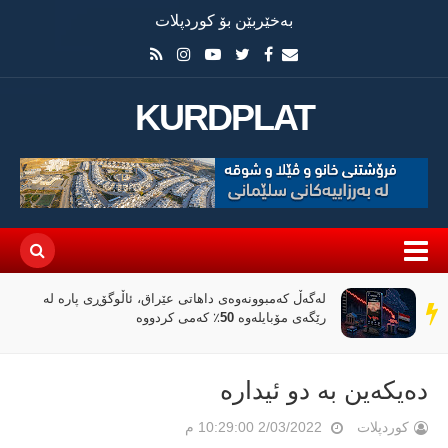
بەخێربێن بۆ کوردپلات
KURDPLAT
لەگەڵ کەمبوونەوەی داهاتی عێراق، ئاڵوگۆڕی پارە لە
سەر
رێگەی مۆبایلەوە 50٪ کەمی کردووە
دێڕ
دەیکەین بە دو ئیدارە
کوردپلات
2/03/2022 10:29:00 م