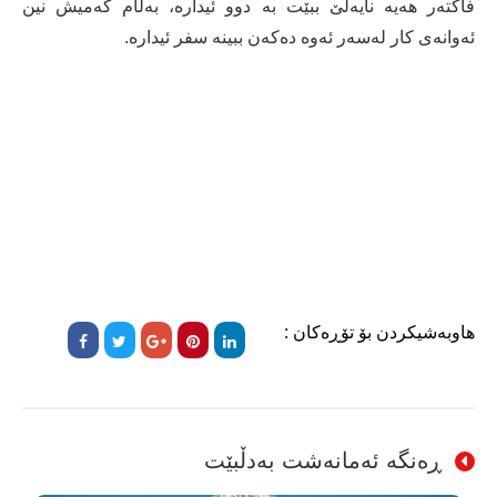
فاکتەر هەیە نایەڵێ ببێت بە دوو ئیدارە، بەڵام کەمیش نین
ئەوانەی کار لەسەر ئەوە دەکەن ببینە سفر ئیدارە.
هاوبەشیکردن بۆ تۆڕەکان :
ڕەنگە ئەمانەشت بەدڵبێت