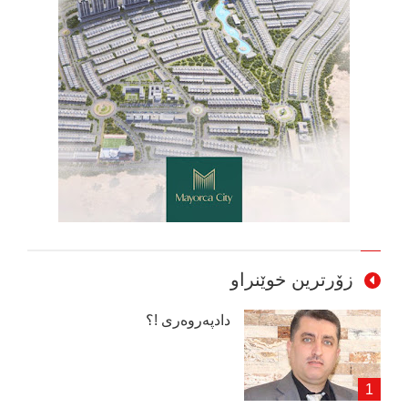
زۆرترین خوێنراو
دادپەروەری !؟