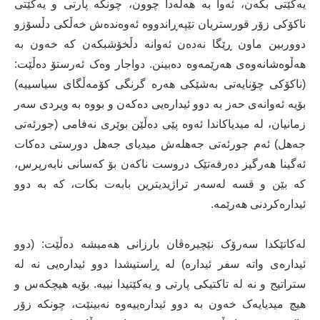
یەکێتی بکەن، ئەوا بە هەڵەدا چوون، چونکە پارتی و یەکێتی
ناکۆکی زۆر قورستریان تێپەڕاندووە ئەوەندەش خەڵکی دڵسۆزو
دووربین ماون ڕێگا نەدەن ئەوانە دڵخۆشبکەن کە خەون بە
هەڵوەشانەوەی هەرێمەوە دەبینن. دواجار وەک ئەرستۆ دەڵێت:
(ناکۆکی چۆنایەتی بەشێکی هەرە گرنگی کۆمەڵگای سیاسییە)
بۆیە ئەوانەی حەز بە دوو ئیدارەیی دەکەن و بووە بە ویردی سەر
زمانیان، لە میدیاکاندا ئەوە پێی دەڵێن بوێری نەفامی (جورئەتی
جەهل) ئەم جورئەتی جەهلەش میدیای جەهل دورستی دەکات
ئەگینا هەرگیز دەرفەتێک دروست ناکەن بۆ کەسانی نابەرپرس،
کە بێن و قسە لەسەر تراژیدیترین بابەت بکات، کە بە دوو
ئیدارەکردنی هەرێمە.
لەکاتێکدا سەرۆک نێچیرەڤان بارزانی هەمیشە دەڵێت: (دوو
ئیدارەی واتە سفر ئیدارە) لە ڕاستیشدا دوو ئیدارەیی نە لە
ستراتیج و نە لە تاکتیکی پارتی و یەکێتیدا نییە. بۆیە هیچکەس و
هیچ میدیایەک خەون بە دوو ئیدارەییەوە نەبینێت، چونکە زۆر