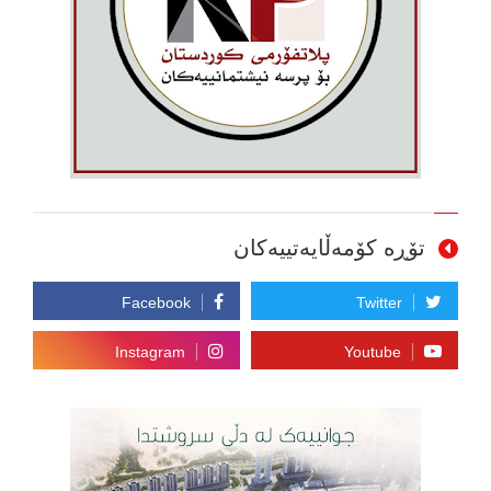
تۆڕە کۆمەڵایەتییەکان