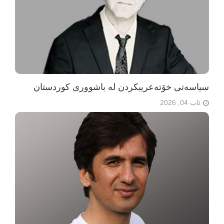
سیاسەتی خۆتەعریبکردن لە باشووری کوردستان
ئاب 04, 2026