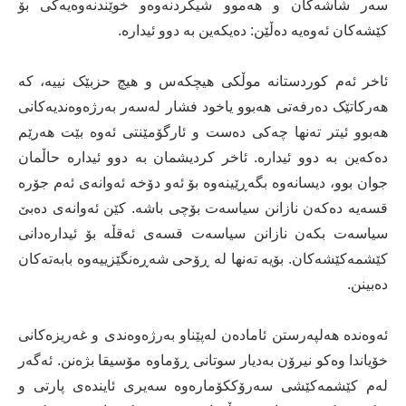
سەر شاشەکان و هەموو شیکردنەوەو خوێندنەوەیەکی بۆ
کێشەکان ئەوەیە دەڵێن: دەیکەین بە دوو ئیدارە.
ئاخر ئەم کوردستانە موڵکی هیچکەس و هیچ حزبێک نییە، کە
هەرکاتێک دەرفەتی هەبوو یاخود فشار لەسەر بەرژەوەندیەکانی
هەبوو ئیتر تەنها چەکی دەست و ئارگۆمێنتی ئەوە بێت هەرێم
دەکەین بە دوو ئیدارە. ئاخر کردیشمان بە دوو ئیدارە حاڵمان
جوان بوو، دیسانەوە بگەڕێینەوە بۆ ئەو دۆخە ئەوانەی ئەم جۆرە
قسەیە دەکەن نازانن سیاسەت بۆچی باشە. کێن ئەوانەی دەبێ
سیاسەت بکەن نازانن سیاسەت قسەی ئەقڵە بۆ ئیدارەدانی
کێشمەکێشەکان. بۆیە تەنها لە ڕۆحی شەڕەنگێزییەوە بابەتەکان
دەبینن.
ئەوەندە هەلپەرستن ئامادەن لەپێناو بەرژەوەندی و غەریزەکانی
خۆیاندا وەکو نیرۆن بەدیار سوتانی ڕۆماوە مۆسیقا بژەنن. ئەگەر
لەم کێشمەکێشی سەرۆککۆمارەوە سەیری ئایندەی پارتی و