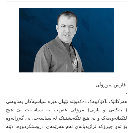
فارس نەوڕۆڵی
-
هەرکاتێک ناکۆکییەک دەکەوێتە نێوان هێزە سیاسیەکان بەتایبەتی
( یەکێتی و پارتی) مرۆڤی غەریب بە سیاسەت بێ هیچ
لێکدانەوەیەک و بێ هیچ تێگەیشتنێک لە سیاسەت، بێ گەڕانەوە
بۆ ئەو چیرۆکە تراژیدیانەی ئەم هەرێمەی دروستکردووە، دێنە