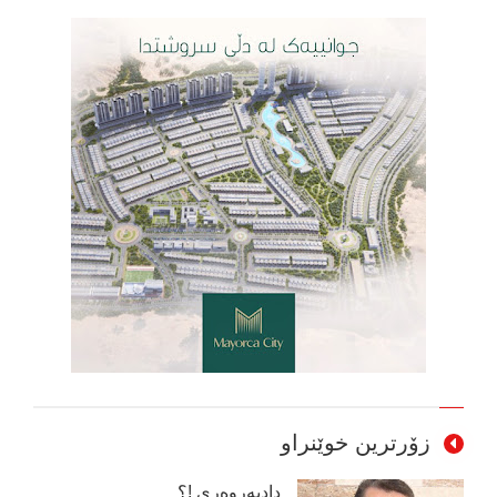
زۆرترین خوێنراو
دادپەروەری !؟