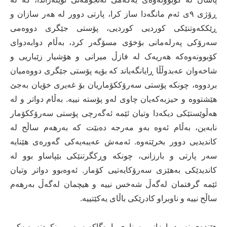
ڕۆژی ٩ی ئەم مانگەدا ساز کرا، پارتی دوور لە ھەر سازان و
ڕێککەوتنێکی کوردیی کوردیی، پۆستی جێگری دووەمی
سەرۆکی پەرلەمانی بۆخۆی مسۆگەر کرد، بەڵام دوابەدوای
کۆبوونەوەکە ھەریەک لە فازڵ میرانی و ھۆشیار زێباریی و
شاخەوان عەبدوڵڵا ڕایانگەیاند کە بۆیە پۆستی جێگری دووەمیان
بردووە، چونکە پۆستی سەرۆککۆماریان بۆ غەیری خۆیان بەجێ
ھێشتووە و حیزبەکەیان چاوی لەو پۆستە نییە. بەڵام دواتر و لە
ھەڵوێستێکی دیکەدا وتیان ئێمە ئەگەرچی پۆستی سەرۆککۆمار
نابەین، بەڵام ئەوە بەو مەرجە دەبێت کە بەرھەم ساڵح لە
کاندیدیی دوور بخرێتەوە. ئەمەش عەیبەیەکی گەورەی ھێنایە
سەر پارتی و بارزانی، چونکە وڕکگرتنێکی بێپاساو بوو لە
کاندیدێکی بەھێزی سەرۆکایەتیی کۆمار. ئەوەبوو دواتر وتیان
ئێمە گرفتمان لەگەڵ شەخس نییە و ھیچمان لەگەڵ بەرھەم
ساڵح نییە و ناوبراو کادرێکی باڵای یەکێتییە.
ھێندەی نەبرد بارزانی بە ناوی بارەگاکەیەوە ڕوونکردنەوەیەکی