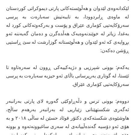
لێکدانەوەی لێدوان و ھەڵوێستەکانی پارتی دیموکراتی کوردستان
لە ماوەی ڕابردوودا، بە تایبەتیش سەبارەت بە پرسی
سەرۆکایەتیی کۆماری عێراق و پۆست و بەرکەوتەکانی کورد لە
بەغدا، زیاتر لە خوێندنەوەیەک ھەڵدەگرن و دەمان گەیەننە ئەو
بڕوایەی کە ئەو لێدوان و ھەڵوێستانە گوزارشت لە سێ ڕاستیی
ڕۆشن دەکەن:
یەکەم: بوونی شپرزیی و دژیەکییەکی ڕوون لە سەرەتاوە تا
ئێستا، لە گوتاری بەرپرسانی باڵای ئەو حیزبە سەبارەت بە پرسی
سەرۆکایەتیی کۆماری عێراق.
دووەم: بوونی ترس و دڵەڕاوکێی گەورە لای پارتی بەرانبەر
ئەگەری شکستھێنانی زێباریی لە بەرانبەر بەرھەم ساڵح،
ھاوشێوەی شکستەکەی دکتۆر فوئاد حسێن لە ساڵی ٢٠١٨ و بە
ھۆی ئەو دۆسیە گەندەڵییانەی لە سەری ساغبوونەتەوە و بوونە
ھۆی لێسەندنەوەی متمانە لێی و لەکەداربوونی کەسایەتیی