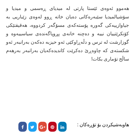
ھەموو ئەوەی ئێستا پارتی لە میدیای ڕەسمی و میدیا و
سۆشیالمیدیا سێبەرەکانی دەیان خاتە ڕوو لەوەی زێباریی بە
جیاوازییەکی گەورە پۆستەکەی مسۆگەر کردووە، ھەقیقتێکی
کۆنکرێتییان نییە و دەچنە خانەی پڕوپاگەندەی سیاسییەوە و
گوزارشت لە ترس و دڵەڕاوکێی ئەو حیزبە دەکەن بەرانبەر ئەو
شکستەی کە چاوەڕێ دەکرێت کاندیدەکەیان بەرانبەر بەرھەم
ساڵح تۆماری بکات!
هاوبەشیکردن بۆ تۆڕەکان :