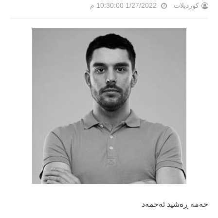
کوردپلات
1/27/2022 10:30:00 م
حەمە ڕەشید ئەحمەد
-