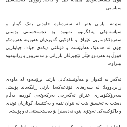
سیاسیی.
سێیەم: پارتی ھەر لە سەرەتاوە خاوەنی یەک گوتار و
سیاسەتێکی یەکگرتوو نەبووە بۆ دەستخستنی پۆستی
سەرۆککۆماریی عێراق و ناکۆکیی گەورەیان ھەبووە، ھەروەکو
چۆن لە ھەندێک ھەڵوێست و قۆناغی دیکەی جیادا؛ جیاوازیی
قووڵ بە ھەردوو ھێڵی نێچیرڤان بارزانی و مەسروور بارزانییەوە
بینراوە.
ئەگەر بە لێدوان و ھەڵوێستەکانی پارتیدا بڕۆینەوە لە ماوەی
ڕابردوودا؛ لە سەرەتای قۆناغەکەدا پارتی ڕایگەیاند پۆستی
سەرۆککۆماری عێراق ئەگەرچی بەرکەوتەی کوردە، بەڵام
دەبێت بە تەنسیق بێت لە نێوان ئێمە و یەکێتییدا، گوتاریان توندی
و داکۆکییەکی ئەوتۆی پێوە نەدەبینرا بۆ دەستخستنی ئەو پۆستە.
پاشان لە کۆبوونەوەی یەکەمی ئەنجومەنی نوێنەراندا، کە لە