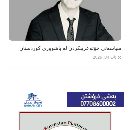
سیاسەتی خۆتەعریبکردن لە باشووری کوردستان
ئاب 04, 2026