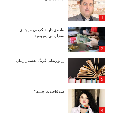
وادەی دابەشكردنی موچەی
وەزارەتی پەروەردە
ڕاپۆرتێكی گرنگ لەسەر زمان
شەفافیەت چــیە؟