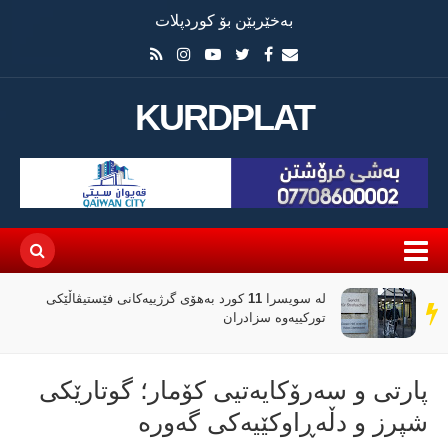
بەخێربێن بۆ کوردپلات
KURDPLAT
لە سویسرا 11 کورد بەهۆی گرژییەکانی فێستیڤاڵێکی
سەر
تورکییەوە سزادران
دێڕ
پارتی و سەرۆکایەتیی کۆمار؛ گوتارێکی
شپرز و دڵەڕاوکێیەکی گەورە