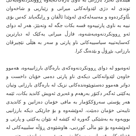
توندی لە دژی لێدوانەکانی میرانی و زێباریی و شاخەوان
بڵاوکردەوە و مەسەلەکەی لەوێدا ئاڵقان و ڕایگەیاند کەس بۆی
نییە بە ناوی پارتییەوە قسە بکات جگە لە وتەبێژ، ھەر لە دوای
ئەو ڕوونکردنەوەیەشەوە، فازڵ میرانی یەکێک لە دیارترین
کەسایەتییە سیاسییەکانی ناو پارتی و سەر بە ھێڵی نێچیرڤان
بارزانی، بێڕۆڵ و بێدەنگ کرا.
ئەوەبوو لە دوای ڕوونکردنەوەکەی بارەگای بارزانییەوە، ھەموو
خاوەن لێدوانەکانی دیکەی ناو پارتی دەمی خۆیان داخست و
دواتر ھەموو دەستوپێوەندەکانی نزیک لە بارەگای بارزانی وتیان
یەکێتی ئەگەر دکتۆر بەرھەم و غەیری ئەویش کاندید بکات، ئێمە
ھەر پۆستی سەرۆککۆمار بە مافی خۆمان دەزانین و کاندیدی
تایبەتی خۆمان دەبێت. لەوێشەوە و بۆ جارێکی دیکە بارزانیی
بوویەوە بە بەشێکی گەورە لە کێشە لە نێوان یەکێتی و پارتی و
لەوێشەوە بۆ نێو ماڵی کوردیی، ھاوشێوەی ڕۆڵە سلبییەکانی لە
قۆناغەکانی قەیرانی سەرۆکایەتیی ھەرێم و ڕیفراندۆم و ھتد.