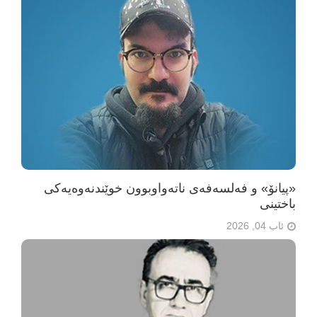
«پیانۆ» و فەلسەفەی ناتەواوبوون خوێندنەوەیەکی
باختینی
ئاب 04, 2026