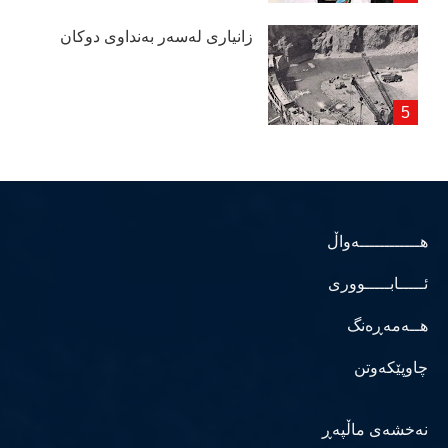
زانیاری لەسەر بەنداوی دوكان
هــــــــــــەواڵ
ئـــــابـــــووری
هــەمەڕەنگ
چاوپێکەوتن
نەخشەی ماڵپەڕ