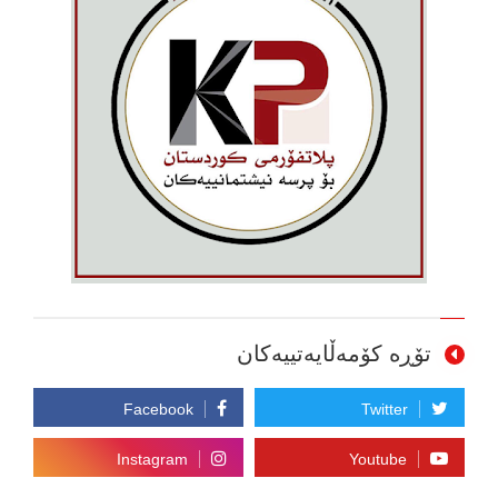
تۆڕە کۆمەڵایەتییەکان