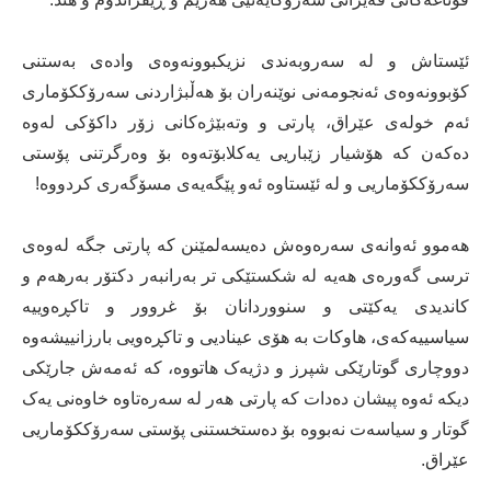
ئێستاش و لە سەروبەندی نزیکبوونەوەی وادەی بەستنی
کۆبوونەوەی ئەنجومەنی نوێنەران بۆ ھەڵبژاردنی سەرۆککۆماری
ئەم خولەی عێراق، پارتی و وتەبێژەکانی زۆر داکۆکی لەوە
دەکەن کە ھۆشیار زێباریی یەکلابۆتەوە بۆ وەرگرتنی پۆستی
سەرۆککۆماریی و لە ئێستاوە ئەو پێگەیەی مسۆگەری کردووە!
ھەموو ئەوانەی سەرەوەش دەیسەلمێنن کە پارتی جگە لەوەی
ترسی گەورەی ھەیە لە شکستێکی تر بەرانبەر دکتۆر بەرھەم و
کاندیدی یەکێتی و سنووردانان بۆ غروور و تاکڕەوییە
سیاسییەکەی، ھاوکات بە ھۆی عینادیی و تاکڕەویی بارزانییشەوە
دووچاری گوتارێکی شپرز و دژیەک ھاتووە، کە ئەمەش جارێکی
دیکە ئەوە پیشان دەدات کە پارتی ھەر لە سەرەتاوە خاوەنی یەک
گوتار و سیاسەت نەبووە بۆ دەستخستنی پۆستی سەرۆککۆماریی
عێراق.