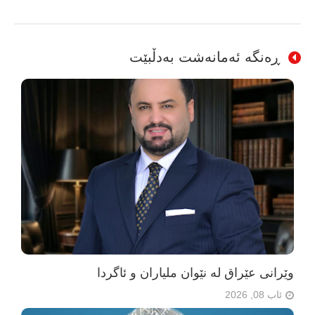
ڕەنگە ئەمانەشت بەدڵبێت
وێرانی عێراق لە نێوان ملیاران و ئاگردا
ئاب 08, 2026