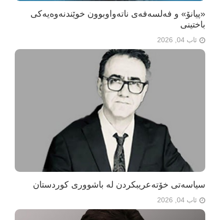
«پیانۆ» و فەلسەفەی ناتەواوبوون خوێندنەوەیەکی
باختینی
ئاب 04, 2026
سیاسەتی خۆتەعریبکردن لە باشووری کوردستان
ئاب 04, 2026