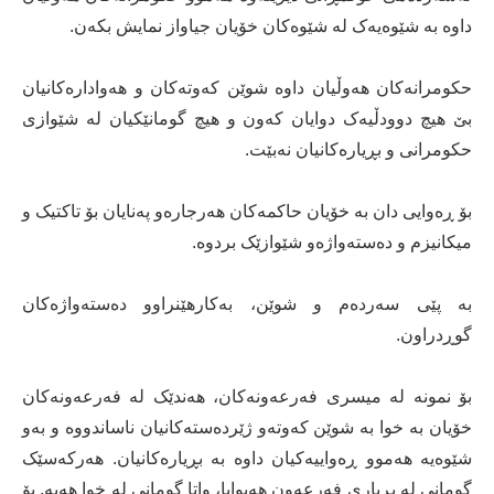
داوە بە شێوەیەک لە شێوەکان خۆیان جیاواز نمایش بکەن.
حکومرانەکان ھەوڵیان داوە شوێن کەوتەکان و ھەوادارەکانیان
بێ ھیچ دوودڵیەک دوایان کەون و ھیچ گومانێکیان لە شێوازی
حکومرانی و بڕیارەکانیان نەبێت.
بۆ ڕەوایی دان بە خۆیان حاکمەکان ھەرجارەو پەنایان بۆ تاکتیک و
میکانیزم و دەستەواژەو شێوازێک بردوە.
بە پێی سەردەم و شوێن، بەکارھێنراوو دەستەواژەکان
گوڕدراون.
بۆ نمونە لە میسری فەرعەونەکان، ھەندێک لە فەرعەونەکان
خۆیان بە خوا بە شوێن کەوتەو ژێردەستەکانیان ناساندووە و بەو
شێوەیە ھەموو ڕەواییەکیان داوە بە بڕیارەکانیان. ھەرکەسێک
گومانی لە بڕیاری فەرعەون ھەبوایا، واتا گومانی لە خوا ھەیە. بۆ