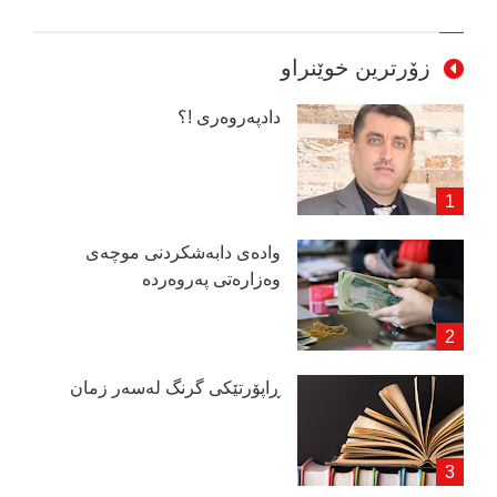
زۆرترین خوێنراو
دادپەروەری !؟
وادەی دابەشكردنی موچەی
وەزارەتی پەروەردە
ڕاپۆرتێكی گرنگ لەسەر زمان