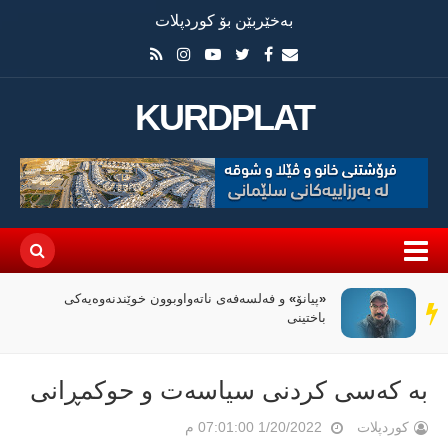
بەخێربێن بۆ کوردپلات
KURDPLAT
«پیانۆ» و فەلسەفەی ناتەواوبوون خوێندنەوەیەکی
سەر
باختینی
دێڕ
بە کەسی کردنی سیاسەت و حوکمڕانی
کوردپلات
1/20/2022 07:01:00 م