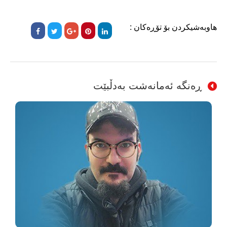
هاوبەشیکردن بۆ تۆڕەکان :
ڕەنگە ئەمانەشت بەدڵبێت