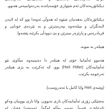
دیکتاتۆریەتەکان ئەم شێوازی خۆسەپاندنە بەردەوامیەتی ھەبوو.
دیکتاتۆرەکان بەھەمان شێوە لە ھەوڵی ئەوەدا بوو کە لە لایەن
لایەنگران و میلەتەوە بپەرسترێن و بە نێردەی خودایی و
فریادرەس و پارێزەر ببینرێن و بێ دوودڵی بکرێنە پێشەوا.
ھیتلەر بە نمونە.
ھەموو ئەڵمانیا خۆی لە ھیتلەر دا دەبینیەوە. سڵاوی نێو
ئەڵمانیەکان (Heil Hitler) بوو، کە ئەکرێت بە بژی ھیتلەر
تەرجومە بکرێت.
(وشەی Heil واتا کامل یا تەندروست).
بەشێکی زۆری ئەڵمانیەکان نازی نەبوون. واتا نازی بوونیان وەکو
ئایدۆلۆژی قەبوڵ نەبوو، بەڵام لەگەڵ ئەوەشدا خۆیان لە