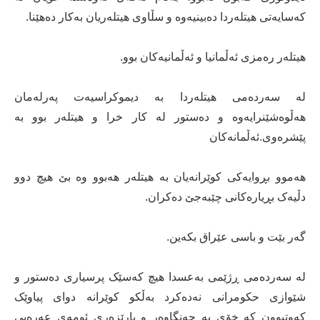
کەسایەتی ھیتلەردا دەبینیەوە و سڵاوی ھیتلەریان بەکار دەھێنا.
ھیتلەر رەمزی ئەڵمانیا و ئەڵمانیەکان بوو.
لە سەردەمی ھیتلەردا بە دیموکراسیەت پەرلەمان
ھەڵوەشێنرایەوە و دەستور لە کار خرا و ھیتلەر بوو بە
پێشرەوی.ئەڵمانەکان
ھەموو بڕوایەکی کوێرانەیان بە ھیتلەر ھەبوو وە بێ ھیچ دوو
دڵیەک بڕیارەکانی چێبەجێ دەکران.
گەر بێت و باسی عێراق بکەین.
لە سەردەمی ڕژێمی بەعسدا ھیچ کەسێک پرسیاری دەستور و
شێوازی حکومرانی نەدەکرد بەڵکو کوێرانە دوای پیاوێک
کەوتبوون کە خۆی بە جەنگاوەر و پارێزەری ئومەی عەرەبی