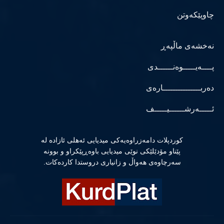
چاوپێکەوتن
نەخشەی ماڵپەڕ
پــــەیـــــوەنــــــدی
دەربـــــــــــــــارەی
ئـــــەرشــــــیـــــف
كوردپلات دامەزراوەیەكی میدیایی ئەهلی ئازادە لە
پێناو مۆدێلێكی نوێی میدیایی باوەڕپێكراو و بوونە
سەرچاوەی هەواڵ و زانیاری دروستدا كاردەكات.