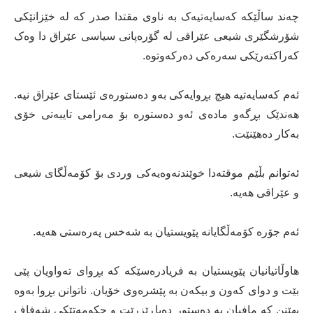
چەند ساڵێکە کەسایەتیەک بە ناوی مقتدا صدر کە لە خێزانێکی
شۆرشگێری شیعی عێراقی لە گۆرەپانی سیاسی عێراق دا وەک
کەراکتەرێکی سەرەکی دەرکەوتوە.
ئەم کەسایەتیە ھیچ بڕوایەکی بەو دەستورەی ئێستای عێراق نیە.
ھەندێک بڕگەو مادەی ئەو دەستورە بۆ مەرامی تایبەتی خۆی
بەکار دەھێنێت.
ئەتوانم بڵێم موقتەدا خوێندنەوەیەکی وردی بۆ کۆمەڵگای شیعی
و عێراقی ھەیە.
ئەم جۆرە کۆمەڵگایانە پێویستیان بە شەخس پەرەستی ھەیە.
ھاوڵاتیانیان پێویستیان بە فریادرەسێکە کە بڕوای تەواویان پێی
بێت و دوای کەون و بیکەن بە پێشرەوی خۆیان. ناتوانن بڕوا بەوە
بھێنن کە مافیان بە دەستور دەپاڕێزرێت و حکومەتێکی شەفاف