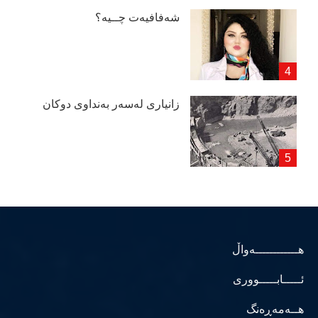
شەفافیەت چــیە؟
زانیاری لەسەر بەنداوی دوكان
هــــــــــــەواڵ
ئـــــابـــــووری
هــەمەڕەنگ