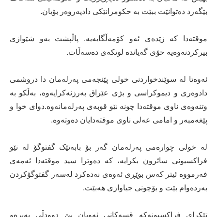
بێگەرد دەتوانێت ببێت بە حکومرانێکی دادپەروەر بۆیان.
موقتەدا کە زێدەی ئەو کۆمەڵگایەیە. پاڵپشت بەو شێوازی
بیرکردنەوەیە خۆی گەیاندە لوتکەی دەسەڵات.
ئەوەتا لە سوێندخواردنی خولی پێنجەمی پەرلەمان دا دروشمی
دادوەری و دیموکراسی و بژی عێراق بەرزنەکرایەوە، بەڵکو بە
وتنەوەی ناوی موقتەدا چونە نێو قوبەی پەرلەمانەوە.دوای خوا و
پێغەمبەر و امامی عەلی ناوی موقتەدایان دەوتەوە.
لە خولی چوارەمی پەرلەمان گەر بۆ بابەتێک گفتوگۆ لە نێو
فراکسیونی سائرون بکرایە، کە دەوترا سید موقتەدا ئەمەی
فەرمووە ئیتر کەس بوێڕی ئەوەی نەدەکرد لەسەر گفتوگۆکردن
بەردەوام بێت و بۆچونی جیاوازی ھەبێت.
تێکرای فراکسیونەکە قسەکانی ئەویان بێ دوودڵی پەیرەو