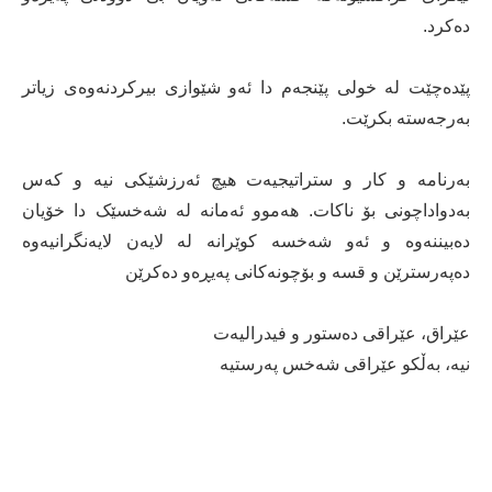
دەکرد.
پێدەچێت لە خولی پێنجەم دا ئەو شێوازی بیرکردنەوەی زیاتر
بەرجەستە بکرێت.
بەرنامە و کار و ستراتیجیەت ھیچ ئەرزشێکی نیە و کەس
بەدواداچونی بۆ ناکات. ھەموو ئەمانە لە شەخسێک دا خۆیان
دەبیننەوە و ئەو شەخسە کوێرانە لە لایەن لایەنگرانیەوە
دەپەرسترێن و قسە و بۆچونەکانی پەیڕەو دەکرێن
عێراق، عێراقی دەستور و فیدرالیەت
نیە، بەڵکو عێراقی شەخس پەرستیە