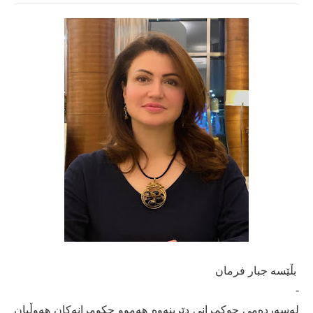
بڵێسە جبار فرمان
-
لەسەردەمی حوکمڕانی دێرینەوە ھەموو حکومرانەکان ھەوڵیان