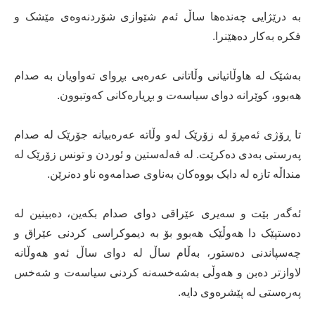
بە درێژایی چەندەھا ساڵ ئەم شێوازی شۆردنەوەی مێشک و
فکرە بەکار دەھێنرا.
بەشێک لە ھاوڵاتیانی وڵاتانی عەرەبی بڕوای تەواویان بە صدام
ھەبوو، کوێرانە دوای سیاسەت و بڕیارەکانی کەوتبوون.
تا ڕۆژی ئەمڕۆ لە زۆرێک لەو وڵاتە عەرەبیانە جۆرێک لە صدام
پەرستی بەدی دەکرێت. لە فەلەستین و ئوردن و تونس زۆرێک لە
منداڵە تازە لە دایک بووەکان بەناوی صدامەوە ناو دەنرێن.
ئەگەر بێت و سەیری عێراقی دوای صدام بکەین، دەبینین لە
دەستپێک دا ھەوڵێک ھەبوو بۆ بە دیموکراسی کردنی عێراق و
چەسپاندنی دەستور، بەڵام ساڵ لە دوای ساڵ ئەو ھەوڵانە
لاوازتر دەبن و ھەوڵی بەشەخسەنە کردنی سیاسەت و شەخس
پەرەستی لە پێشرەوی دایە.