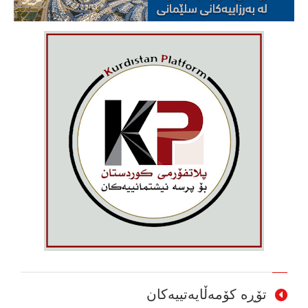
تۆڕە کۆمەڵایەتییەکان