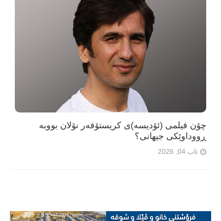
چۆن فیلمی (ئۆدیسە)ی کریستۆفەر نۆلان بووبە
ڕووداوێکی جیهانی؟
ئاب 04, 2026