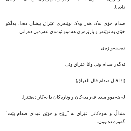
دادەنا.
صدام خۆی نەک ھەر وەک نوێنەری عێراق پیشان دەدا، بەڵکو
خۆی بە نوێنەر و پارێزەری ھەموو ئومەی عەرەبی دەزانی
دەستەواژەی
ئەگەر صدام وتی واتا عێراق وتی
(إذا قال صدام قال العراق)
لە ھەموو میدیا فەرمیەکان و وتارەکان دا بەکار دەھێنرا.
منداڵ و نەوەکانی عێراق بە "ڕۆح و خۆێن فیدای صدام بێت"
گەورە دەبوون.