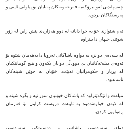
چەسپاندنی ئەو بیرۆکەیە فەرعەونەکان پەنایان بۆ پیاوانی ئاینی و
پەرستگاکان بردوە.
ئەم شێوازی خۆ بە خوا دانانە لە دوو ھەزارەی پێش زاین لە زۆر
شوێنی جیھان دا بینراوە.
لە سەدەی دوانزە بە دواوە پاشاکانی ئەروپا دا بەھەمان شێوە بۆ
ئەوەی میلەتەکانیان بێ دوودڵی دوایان بکەون و ھیچ گومانێکیان
لە بڕیار و حکومرانیان نەبێت، خۆیان بە خوێن شینەکان
ناساندوە.
میلەت وا تێگەێنراوە کە پاشاکان خوێنیان سور نیە و بگرە شینە و
لە لایەن خواوەندەوە بە تایبەت دروست کراون بۆ فەرمان
ڕەواویی کردن.
دوای سەردەمی پاشاێتی و دەستپێکی سەردەمی