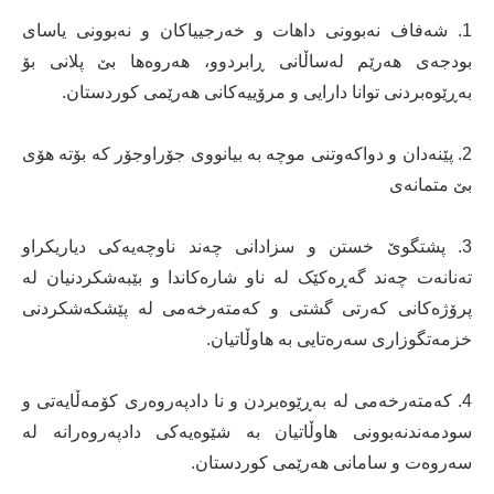
1. شەفاف نەبوونی داهات و خەرجییاکان و نەبوونی یاسای
بودجەی هەرێم لەساڵانی ڕابردوو، هەروەها بێ پلانی بۆ
بەڕێوەبردنی توانا دارایی و مرۆییەکانی هەرێمی کوردستان.
2. پێنەدان و دواکەوتنی موچە بە بیانووی جۆراوجۆر کە بۆتە هۆی
بێ متمانەی
3. پشتگوێ خستن و سزادانی چەند ناوچەیەکی دیاریکراو
تەنانەت چەند گەڕەکێک لە ناو شارەکاندا و بێبەشکردنیان لە
پرۆژەکانی کەرتی گشتی و کەمتەرخەمی لە پێشکەشکردنی
خزمەتگوزاری سەرەتایی بە هاوڵاتیان.
4. کەمتەرخەمی لە بەڕێوەبردن و نا دادپەروەری کۆمەڵایەتی و
سودمەندنەبوونی هاوڵاتیان بە شێوەیەکی دادپەروەرانە لە
سەروەت و سامانی هەرێمی کوردستان.