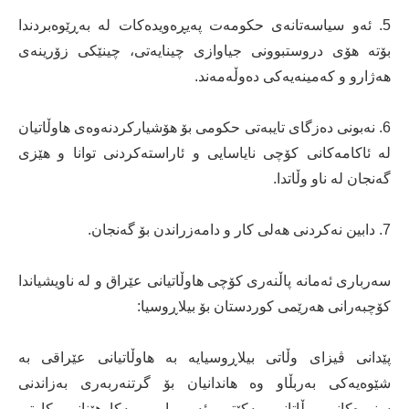
5. ئەو سیاسەتانەی حکومەت پەیڕەویدەکات لە بەڕێوەبردندا
بۆتە هۆی دروستبوونی جیاوازی چینایەتی، چینێکی ‌زۆرینەی
هەژارو و کەمینەیەکی دەوڵەمەند.
6. نەبونی دەزگای تایبەتی حکومی بۆ هۆشیارکردنەوەی هاوڵاتیان
لە ئاکامەکانی کۆچی نایاسایی و ئاراستەکردنی توانا و ‌هێزی
گەنجان لە ناو وڵاتدا.
7. دابین نەکردنی هەلی کار و دامەزراندن بۆ گەنجان.
سەرباری ئەمانە پاڵنەری کۆچی ‌هاوڵاتیانی عێراق و لە ناویشیاندا
کۆچبەرانی هەرێمی کوردستان بۆ بیلاڕوسیا:
پێدانی ڤیزای وڵاتی بیلاڕوسیایە بە هاوڵاتیانی عێراقی بە
شێوەیەکی بەربڵاو وە هاندانیان بۆ گرتنەربەری بەزاندنی
سنورەکانی وڵاتانی یەکێتی ئەوروپا و بەکارهێنانی کارتی