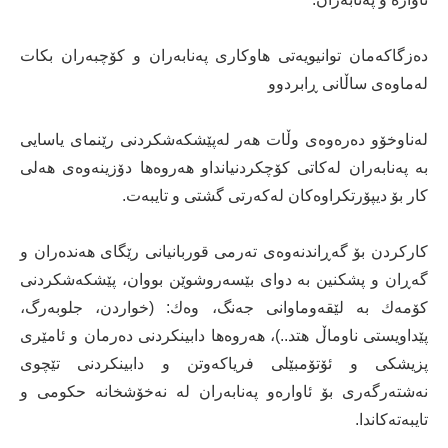
دەزگاکەمان توانیویەتی هاوکاری پەنابەران و کۆچبەران بکات
لەماوەی ساڵانی ڕابردوو
لەناوخۆو دەرەوەی وڵات هەر لەپێشكەشكردنی رێنمای یاسایی
بە پەنابەران لەكاتی كۆچكردنیانداو هەروەها دۆزینەوەی هەلی
كار بۆ دیپۆرتكراوەكان لەكەرتی گشتی و تایبەت.
كاركردن بۆ گەڕاندنەوەی تەرمی قوربانیانی رێگای هەندەران و
گەڕان و پشكنین بە دوای بێسەروشوێن بووان، پێشكەشكردنی
كۆمەك بە لێقەوماوانی جەنگ، وەك: (خواردن، جلوبەرگ،
پێداویستی ناوماڵ هتد..)، هەروەها دابینكردنی دەرمان و ئامێری
پزیشكی و ئۆتۆمبێلی فریاكەوتن و دابینكردنی تێچوی
نەشتەرگەری بۆ ئاوارەو پەنابەران لە نەخۆشخانە حكومی و
تایبەتەكاندا.