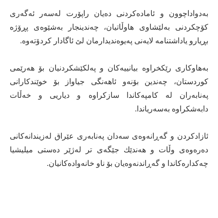
بەدواداچوون و ئامادەكردنی دەیان راپۆرت لەسەر ئەگەری
كۆچكردنی بەلێشاوی هاوڵاتیان، چەندینجار بەشێوەی پڕۆژە
بڕیارو یاداشتنامە لایەنی پەیوەندیدارمان لێ ئاگادار كردۆتەوە.
بەهاوكاری رێكخراوە بیانییەكان و پەلكێشكردنیان بۆ هەرێمی
كوردستان، چەندین بۆنەو ئاهەنگی جیاواز بۆ خوێندكارانی
پەنابەران لە كامپەكاندا سازكراوە و دیاریی و خەڵات
دابەشكراوە بەسەریاندا.
ئازادكردن و گەڕانەوەی سەدان پەنابەری عێراق لەزیندانەكانی
دەرەوەی وڵات و هەندێك جێگەی تر لەژێر دەستی میلیشیا
چەكدارەكاندا و گەڕاندنەوەیان بۆ ناو خانەوادەكانیان.