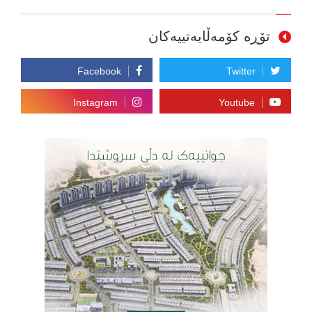
تۆڕە کۆمەڵایەتییەکان