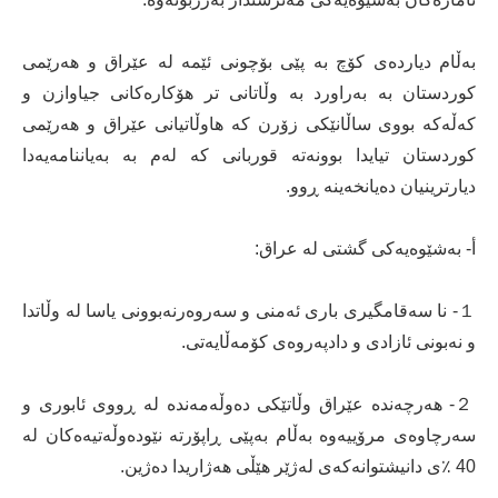
بەڵام دیاردەی کۆچ بە پێی بۆچونی ئێمە لە عێراق و هەرێمی
کوردستان بە بەراورد بە وڵاتانی تر هۆکارەکانی جیاوازن و
کەڵەکە بووی ساڵانێکی زۆرن کە هاوڵاتیانی عێراق و ‌هەرێمی
کوردستان تیایدا بوونەتە قوربانی کە لەم بە بەیاننامەیەدا
دیارترینیان دەیانخەینە ڕوو.
أ‌- بەشێوەیەکی گشتی لە عراق:
１- نا سەقامگیری باری ئەمنی و سەروەرنەبوونی یاسا لە وڵاتدا
و نەبونی ئازادی و دادپەروەی کۆمەڵایەتی.
２- هەرچەندە عێراق وڵاتێکی دەوڵەمەندە لە ڕووی ئابوری و
سەرچاوەی مرۆییەوە بەڵام بەپێی ڕاپۆرتە نێودەوڵەتیەەکان لە
40 ٪ی دانیشتوانەکەی لەژێر هێڵی هەژاریدا دەژین.