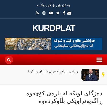
بەخێربێن بۆ کوردپلات
KURDPLAT
وێرانی عێراق لە نێوان ملیاران و ئاگردا
سەر
دێڕ
دەزگای لوتكە لە بارەی كۆچەوە
ڕاگەیەنراوێكی بڵاوكردەوە