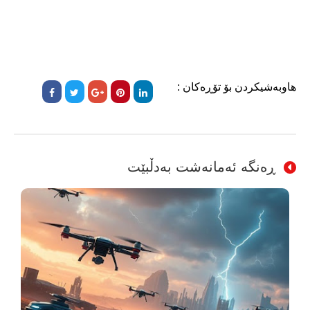
هاوبەشیکردن بۆ تۆڕەکان :
ڕەنگە ئەمانەشت بەدڵبێت