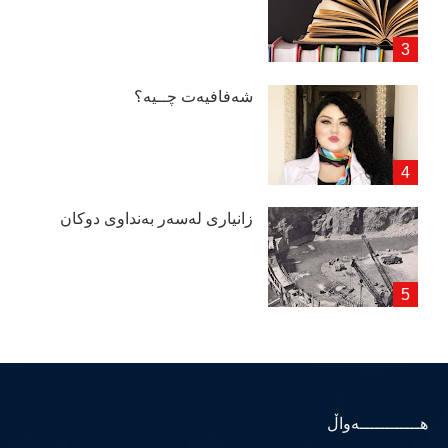
شەفافیەت چــیە؟
زانیاری لەسەر بەنداوی دوكان
هــــــــــــەواڵ