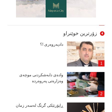
زۆرترین خوێنراو
دادپەروەری !؟
وادەی دابەشكردنی موچەی
وەزارەتی پەروەردە
ڕاپۆرتێكی گرنگ لەسەر زمان