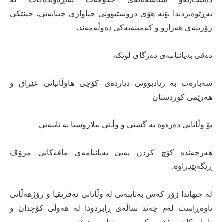
بەڕێوەبردندا بۆتە هۆی دروستبوونی جیاوازی چینایەتی، چینێکی
‌زۆرینەی هەژارو و کەمینەیەکی دەوڵەمەند.
دەقی بەیاننامەی دەزگای لوتكە
سەبارەت بە زیادبوونی دیاردەی کۆچی هاوڵاتیانی عێراق و
هەرێمی کوردستان
بۆ وڵاتانی دەرەوە بە گشتی و وڵاتی بیلاروسیا بە تایبەتی
هەرچەندە کۆچ کردن پەپێ بەیاننامەی مافەکانی مرۆڤ
ڕێگەپێدراوە.
لە جیهاندا زۆر کەس بەتایبەتی لە وڵاتانی ئەفریقیا و رۆژهەڵاتی
ناوەڕاست لەم چەند ساڵەی ڕابردودا لە هەوڵی کۆچدان و
ئامارەکان بەشێوەیەکی مەترستدار بەرزبۆتەوە.