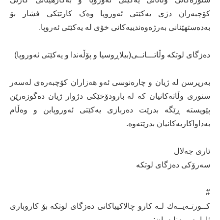
کۆچبەران دژی یەکێتی ئەوروپا وەک کارتێکی فشار بۆ
بەدەستهێنانی بەرژەوەندییەکانی خۆی لە یەکێتی ئەروپا.
دەزگای لوتکە وڵاتـــانــی(بیلاڕوسیا و پۆڵەندا و یەکێتی ئەوروپا)
بەرپرسن لە ژیان و چارەنوسی ئەو هەزاران کۆچبەرەی لەسەر
سنوری وڵاتەکانیان کە لە بارودۆخێکی دژوار ژیان دەگوزەرێن
پێویستە ڕێگە بدرێت دەربازی یەکێتی ئەوروپابن و وەڵام
بەداواکاریەکانیان بدرێتەوە.
ئاری جەلال
سەرۆكی دەزگای لوتكە
#
كــورتـەیــەك لـە کارو چالاکییاکانی دەزگای لوتکە بۆ کاروباری
ئاوارە و پەنابەران: