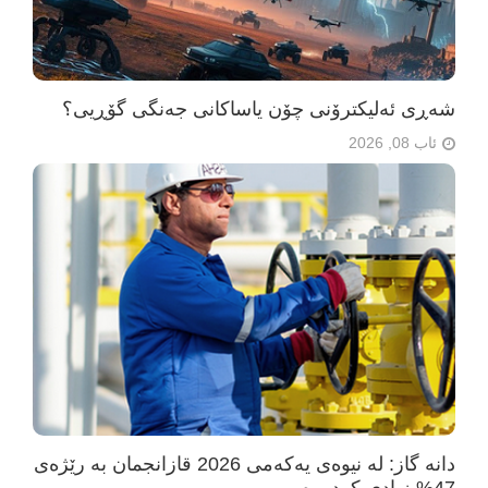
شەڕی ئەلیکترۆنی چۆن یاساکانی جەنگی گۆڕیی؟
ئاب 08, 2026
دانە گاز: لە نیوەی یەکەمی 2026 قازانجمان بە رێژەی