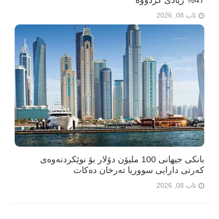
47% زیادی کردووە
ئاب 08, 2026
بانکی جیهانی 100 ملیۆن دۆلار بۆ نوێکردنەوەی
کەرتی دارایی سووریا تەرخان دەکات
ئاب 08, 2026