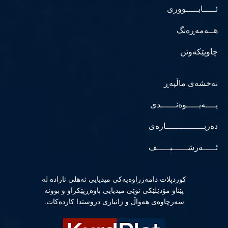
ئـــــابـــــووری
هــەمەڕەنگ
چاوپێکەوتن
نەخشەی ماڵپەڕ
پــــەیـــــوەنــــــدی
دەربـــــــــــــــارەی
ئـــــەرشــــــیـــــف
كوردپلات دامەزراوەیەكی میدیایی ئەهلی ئازادە لە
پێناو مۆدێلێكی نوێی میدیایی باوەڕپێكراو و بوونە
سەرچاوەی هەواڵ و زانیاری دروستدا كاردەكات.