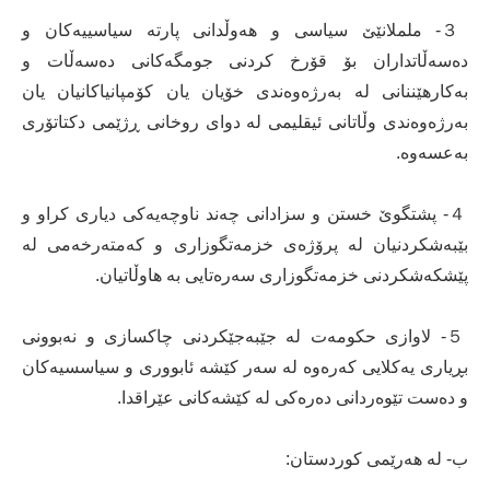
３- ململانێێ سیاسی و هەوڵدانی پارتە سیاسییەکان و
دەسەڵاتداران بۆ قۆرخ کردنی جومگەکانی دەسەڵات و
بەکارهێننانی لە بەرژەوەندی خۆیان یان کۆمپانیاکانیان یان
بەرژەوەندی وڵاتانی ئیقلیمی لە دوای روخانی ڕژێمی دکتاتۆری
بەعسەوە.
４- پشتگوێ خستن و سزادانی چەند ناوچەیەکی دیاری کراو و
بێبەشکردنیان لە پرۆژەی خزمەتگوزاری و کەمتەرخەمی لە
پێشکەشکردنی خزمەتگوزاری سەرەتایی بە هاوڵاتیان.
５- لاوازی حکومەت لە جێبەجێکردنی چاکسازی و نەبوونی
بڕیاری یەکلایی کەرەوە لە سەر کێشە ئابووری و سیاسسیەکان
و دەست تێوەردانی دەرەکی لە کێشەکانی عێراقدا.
ب‌- لە هەرێمی کوردستان: