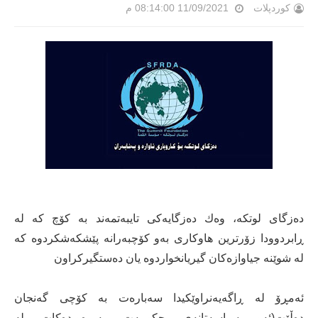
کوردپلات
11/09/2021 08:14:00 م
دەزگای لوتكە، وەك دەزگایەكی تایبەتمەند بە كۆچ كە لە
ڕابردوودا زۆرترین هاوكاری بەو كۆچبەرانە پێشكەشكردوە كە
لە شوێنە جیاوازەكان گیریانخواردوە یان دەستگیركراون
ئەمڕۆ لە ڕاگەیەنراوێكیدا سەبارەت بە كۆچی گەنجان
دەڵێت(ئەو سیاسەتانەی حکومەت پەیڕەویدەکات لە