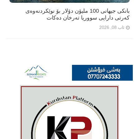
بانکی جیهانی 100 ملیۆن دۆلار بۆ نوێکردنەوەی
کەرتی دارایی سووریا تەرخان دەکات
ئاب 08, 2026