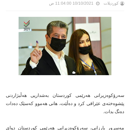
کوردپلات
10/10/2021 11:04:00 ص
سەرۆکوەزیرانی هەرێمی کوردستان بەشداریی هەڵبژاردنی
پێشوەختەی عێراقی کرد و دەڵێت، هانی هەموو کەسێک دەدات
دەنگ بدات.
مەسرور بارزانی، سەرۆکوەزیرانی هەرێمی کوردستان دوای