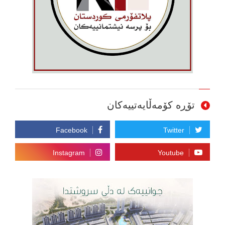
تۆڕە کۆمەڵایەتییەکان