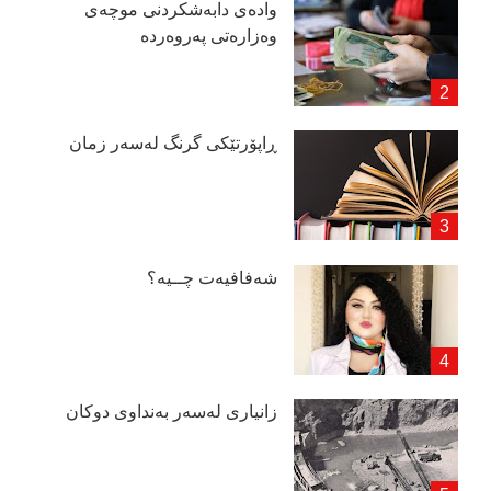
وادەی دابەشكردنی موچەی
وەزارەتی پەروەردە
ڕاپۆرتێكی گرنگ لەسەر زمان
شەفافیەت چــیە؟
زانیاری لەسەر بەنداوی دوكان