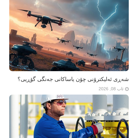
شەڕی ئەلیکترۆنی چۆن یاساکانی جەنگی گۆڕیی؟
ئاب 08, 2026