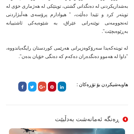
بەشداریکردنی لە دەنگدانی گشتی، تویتێکی لە هەژماری خۆی لە
تویتەر کرد و تێیدا دەڵێت، " هیوادارم پرۆسەی هەڵبژاردنی
ئەنجوومەنی نوێنەرانی عێراق، بە شێوەیەکی ئاشتییانە
به‌ڕێوه‌بچێت".
لە تویتەکەیدا سەرۆکوەزیرانی هەرێمی کوردستان رایگەیاندووە،
"داوا لە هەموو دەنگدەران دەکەم کە ده‌نگی خۆیان بدەن".
هاوبەشیکردن بۆ تۆڕەکان :
ڕەنگە ئەمانەشت بەدڵبێت