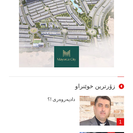
زۆرترین خوێنراو
دادپەروەری !؟