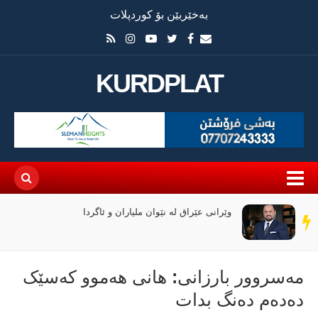
بەخێربێن بۆ کوردپلات
KURDPLAT
وێرانی عێراق لە نێوان ملیاران و ئاگردا
سەر
دێڕ
مەسروور بارزانی: هانی هەموو کەسێک
دەدەم دەنگ بدات