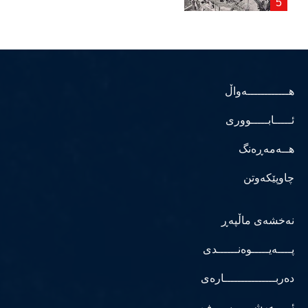
هــــــــــــەواڵ
ئـــــابـــــووری
هــەمەڕەنگ
چاوپێکەوتن
نەخشەی ماڵپەڕ
پــــەیـــــوەنــــــدی
دەربـــــــــــــــارەی
ئـــــەرشــــــیـــــف