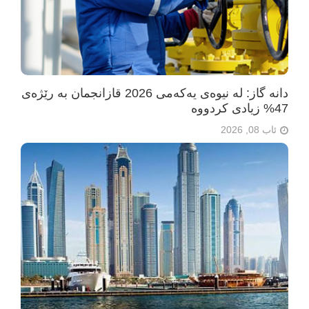
دانە گاز: لە نیوەی یەکەمی 2026 قازانجمان بە رێژەی
47% زیادی کردووە
ئاب 08, 2026