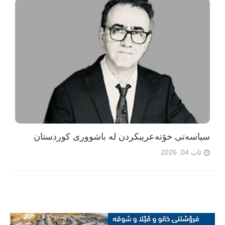
سیاسەتی خۆتەعریبکردن لە باشووری کوردستان
ئاب 04, 2026