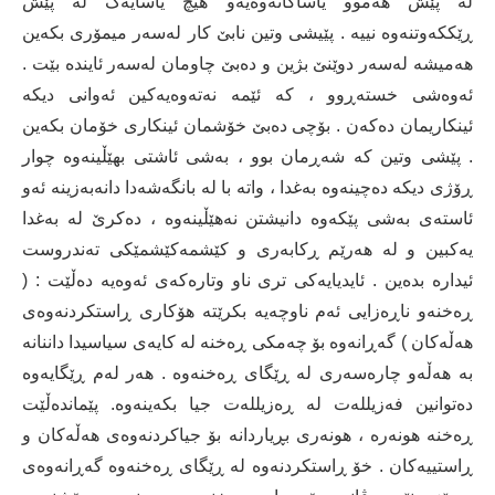
لە پێش هەموو یاساکانەوەیەو هیچ یاسایەک لە پێش
ڕێککەوتنەوە نییە . پێیشی وتین نابێ کار لەسەر میمۆری بکەین
هەمیشە لەسەر دوێنێ بژین و دەبێ چاومان لەسەر ئایندە بێت .
ئەوەشی خستەڕوو ، کە ئێمە نەتەوەیەکین ئەوانی دیکە
ئینکاریمان دەکەن . بۆچی دەبێ خۆشمان ئینکاری خۆمان بکەین
. پێشی وتین کە شەڕمان بوو ، بەشی ئاشتی بهێڵینەوە چوار
ڕۆژی دیکە دەچینەوە بەغدا ، واتە با لە بانگەشەدا دانەبەزینە ئەو
ئاستەی بەشی پێکەوە دانیشتن نەهێڵینەوە ، دەکرێ لە بەغدا
یەکبین و لە هەرێم ڕکابەری و کێشمەکێشمێکی تەندروست
ئیدارە بدەین . ئایدیایەکی تری ناو وتارەکەی ئەوەیە دەڵێت : (
ڕەخنەو ناڕەزایی ئەم ناوچەیە بکرێتە هۆکاری ڕاستکردنەوەی
هەڵەکان ) گەڕانەوە بۆ چەمکی ڕەخنە لە کایەی سیاسیدا داننانە
بە هەڵەو چارەسەری لە ڕێگای ڕەخنەوە . هەر لەم ڕێگایەوە
دەتوانین فەزیللەت لە ڕەزیللەت جیا بکەینەوە. پێماندەڵێت
ڕەخنە هونەرە ، هونەری بڕیاردانە بۆ جیاکردنەوەی هەڵەکان و
ڕاستییەکان . خۆ ڕاستکردنەوە لە ڕێگای ڕەخنەوە گەڕانەوەی