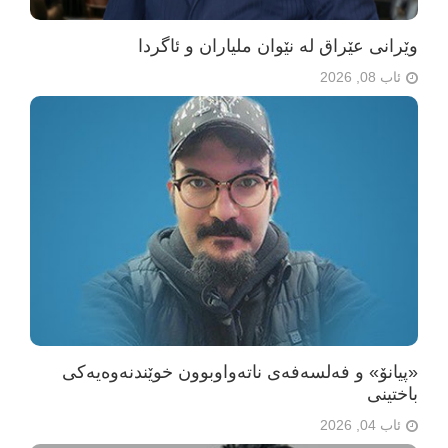
وێرانی عێراق لە نێوان ملیاران و ئاگردا
ئاب 08, 2026
«پیانۆ» و فەلسەفەی ناتەواوبوون خوێندنەوەیەکی
باختینی
ئاب 04, 2026