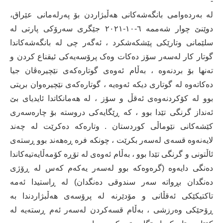
-
لە بەردەوامی بانگەشەکانی هەڵبژاردن بۆ پەرلەمانی عێراق،
دوێنێ چوار شەممە ٦-١٠-٢٠٢١ جێگری سەرۆکی پارتی لە
سلێمانی وتارێکی پێشکەشکرد ، ئەگەر چی لە بانگەشەکاندا
گوتار کار لەسەر سۆز دەکات وەک پرۆسەیەکی ئیقناع کردن و
تەنها بۆ بردنەوە ، بەڵام ئەوەی گوتارەکەی نێچیرەڤان جیا
دەکاتەوە لە گوتاری دیکە ئەوەیە ، گوتارەکەی نێچیرەوان بریتی
بوو لە کۆکردنەوەی ئەقڵ و سۆز ، لە هەمانکاتدا ئایدیای بێ
ئەنداز گرنگی تێدا بوو ، کە ڕێگایەکی دروستە بۆ چارەسەری
کێشەکانی نێوماڵی کوردستان . وتارەکە دەکرێت لە چەند
لایەنەوە قسەی لەسەر بکرێت ، چونکە فرە ڕەهەند بوو ڕستەی
ئاڵتونی و گرنگی تێدا بوو ، بەڵام ئەوەی لە تۆڕە کۆمەڵایەتیەکاندا
دەنگی دایەوە (گرەوەکە بوو لەسەر یەکەم کەس لە ڕۆژی
دەنگدان بڕواتە سەر سندوقی دەنگدان) لە ڕاستیدا ئەمە
تاکتیکێکی ئەقڵانی و مۆدێرنە لە پرۆسەی هەڵبژاردندا بە
ڕۆحێکی وەرزشی ، بەڵام قسەکردن لەسەر ئەم ڕستەیە لە