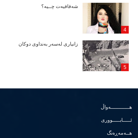
شەفافیەت چــیە؟
زانیاری لەسەر بەنداوی دوكان
هــــــــــــەواڵ
ئـــــابـــــووری
هــەمەڕەنگ