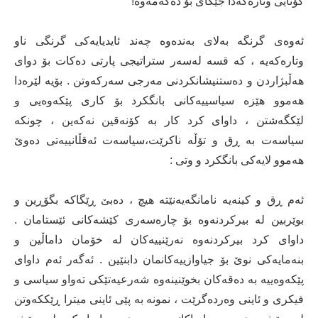
کۆتایی وتارەکەدا جێگای بۆ دەکەمەوە!
ئەوەی گرنگە بەلای بەندەوە چەند ئایدیایەکی گرنگی ناو
وتارەکەیە ، کە قسە لەسەر ستراتیجی پارتی دەکات بۆ دوای
هەڵبژاردن و دەستنیشانکردنی مەرجی سەرکەوتن . بۆیە لێرەدا
هەموو هێزە سیاسییەکانی بانگکرد بۆ کاری پێکەوەیی و
لێکگەشتن ، داوای کرد کار بە کۆنەقین نەکەین ، چونکە
سیاسەت بە ڕق و تۆڵە ناکرێت،سیاسەت ئەقڵانییەتی دەوێ
هەموو لایەکی بانگکرد و وتی :
ئەم ڕق و کینەیە نامانگەیەنێتە هیچ ، دەبێ ڕێگاکە بگۆڕین و
بوێربین لە بیرکردنەوە بۆ چارەسەری کێشەکانی ئێستامان .
داوای کرد بیرکردنەوە نەرێنییەکان لە خۆمان داماڵین و
بنەمایەکی نوێ بۆ جیاوازییەکانمان دابنێین . ئەگەر ئەم داوای
پێکەوەییە بە دەقەکان بخوێنینەوە شەرعیەتێکی تەواو سیاسی و
فیکری و ئاینی وەردەگرێت ، نمونە بە پێی ئاینی میترا ڕێککەوتن