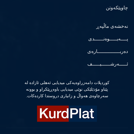
چاوپێکەوتن
نەخشەی ماڵپەڕ
پــــەیـــــوەنــــــدی
دەربـــــــــــــــارەی
ئـــــەرشــــــیـــــف
كوردپلات دامەزراوەیەكی میدیایی ئەهلی ئازادە لە
پێناو مۆدێلێكی نوێی میدیایی باوەڕپێكراو و بوونە
سەرچاوەی هەواڵ و زانیاری دروستدا كاردەكات.