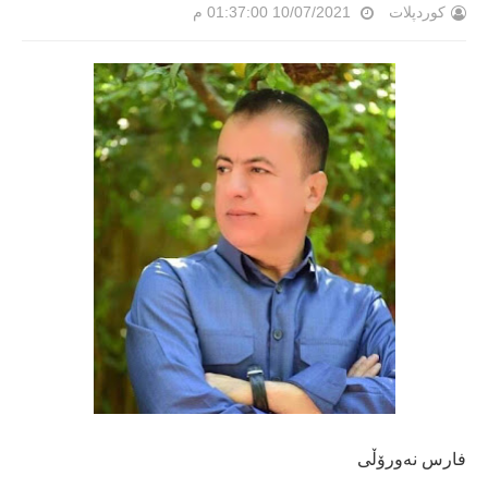
کوردپلات
10/07/2021 01:37:00 م
فارس نەورۆڵی