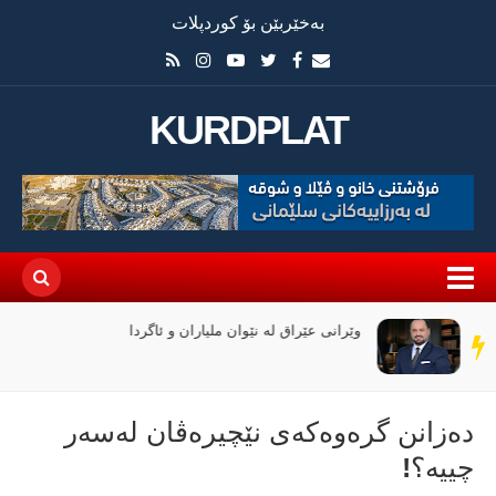
بەخێربێن بۆ کوردپلات
KURDPLAT
وێرانی عێراق لە نێوان ملیاران و ئاگردا
سەر
دێڕ
دەزانن گرەوەکەی نێچیرەڤان لەسەر
چییە؟!