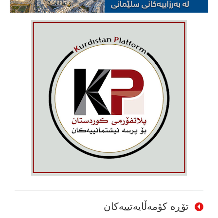
تۆڕە کۆمەڵایەتییەکان