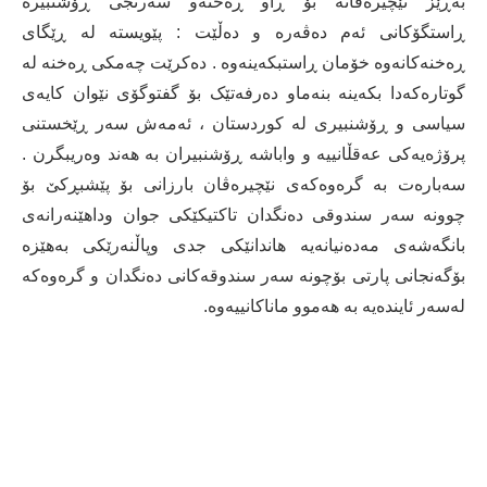
بەڕێز نێچیرەڤانە بۆ ڕاو ڕەخنەو سەرنجی ڕۆشنبیرە
ڕاستگۆکانی ئەم دەڤەرە و دەڵێت : پێویستە لە ڕێگای
ڕەخنەکانەوە خۆمان ڕاستبکەینەوە . دەکرێت چەمکی ڕەخنە لە
گوتارەکەدا بکەینە بنەماو دەرفەتێک بۆ گفتوگۆی نێوان کایەی
سیاسی و ڕۆشنبیری لە کوردستان ، ئەمەش سەر ڕێخستنی
پرۆژەیەکی عەقڵانییە و واباشە ڕۆشنبیران بە هەند وەریبگرن .
سەبارەت بە گرەوەکەی نێچیرەڤان بارزانی بۆ پێشبڕکێ بۆ
چوونە سەر سندوقی دەنگدان تاکتیکێکی جوان وداهێنەرانەی
بانگەشەی مەدەنیانەیە هاندانێکی جدی وپاڵنەرێکی بەهێزە
بۆگەنجانی پارتی بۆچونە سەر سندوقەکانی دەنگدان و گرەوەکە
لەسەر ئایندەیە بە هەموو ماناکانییەوە.