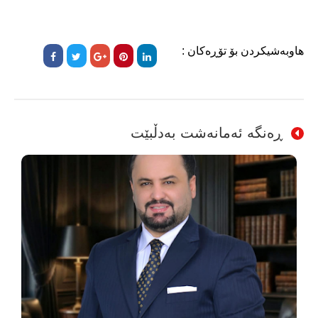
هاوبەشیکردن بۆ تۆڕەکان :
ڕەنگە ئەمانەشت بەدڵبێت