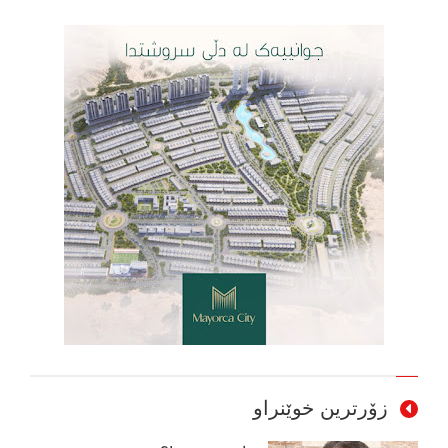
زۆرترین خوێنراو