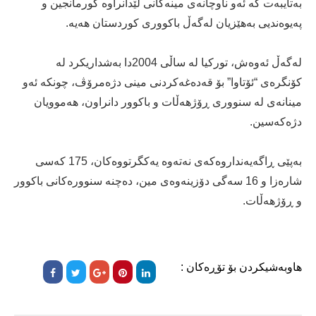
بەتایبەت کە ئەو ناوچانەی مینەکانی لێدانراوە کورمانجین و
پەیوەندیی بەهێزیان لەگەڵ باکووری کوردستان هەیە.
لەگەڵ ئەوەش، تورکیا لە ساڵی 2004دا بەشداریکرد لە
کۆنگرەی “ئۆتاوا” بۆ قەدەغەکردنی مینی دژەمرۆڤ، چونکە ئەو
مینانەی لە سنووری ڕۆژهەڵات و باکوور دانراون، هەموویان
دژەکەسین.
بەپێی ڕاگەیەنداروەکەی نەتەوە یەکگرتووەکان، 175 کەسی
شارەزا و 16 سەگی دۆزینەوەی مین، دەچنە سنوورەکانی باکوور
و ڕۆژهەڵات.
هاوبەشیکردن بۆ تۆڕەکان :