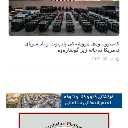
کەمبوونەوەی مووشەکی پاتریۆت و تاد سوپای
ئەمریکا دەخاتە ژێر گوشارەوە
ئاب 08, 2026