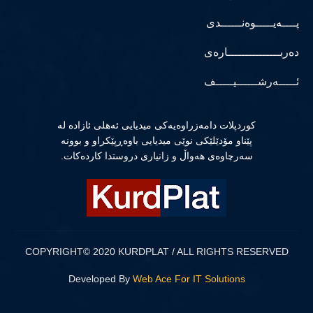
پــــەیـــــوەنــــــدی
دەربـــــــــــــــارەی
ئـــــەرشــــــیـــــف
كوردپلات دامەزراوەیەكی میدیایی ئەهلی ئازادە لە
پێناو مۆدێلێكی نوێی میدیایی باوەڕپێكراو و بوونە
سەرچاوەی هەواڵ و زانیاری دروستدا كاردەكات.
COPYRIGHT© 2020 KURDPLAT / ALL RIGHTS RESERVED
Developed By
Web Ace For IT Solutions