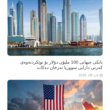
بانکی جیهانی 100 ملیۆن دۆلار بۆ نوێکردنەوەی
کەرتی دارایی سووریا تەرخان دەکات
ئاب 08, 2026