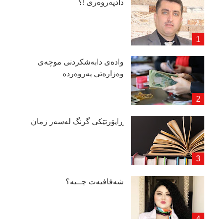
دادپەروەری !؟
وادەی دابەشكردنی موچەی
وەزارەتی پەروەردە
ڕاپۆرتێكی گرنگ لەسەر زمان
شەفافیەت چــیە؟