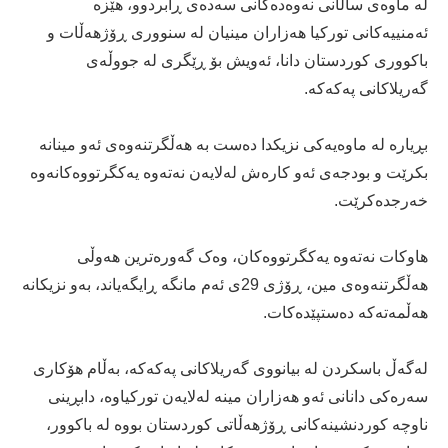
لە ماوەی ساڵانی نەوەدەكانی سەدەی ڕابردوو، هێزە
ئەمنییەکانی تورکیا هەزاران مینیان لە سنووری ڕۆژهەڵات و
باکووری کوردستان دانا، ئەویش بۆ ڕێگری لە جووڵەی
گەریلاکانی پەکەکە.
بڕیارە لە ماوەیەکی نزیکدا دەست بە هەڵگرتنەوەی ئەو مینانە
بكرێت و بودجەی ئەو کارەش لەلایەن نەتەوە یەکگرتووەکانەوە
خەرجدەکرێت.
هاوکات نەتەوە یەکگرتووەکان، وەک گەورەترین هەوڵی
هەڵگرتنەوەی مین، ڕۆژی 29ی ئەم مانگە ڕایگەیاند، بەو نزیکانە
هەڵمەتەکە دەستپێدەکات.
لەگەڵ باسكردن لە بیانووی گەریلاكانی پەكەكە، بەڵام هۆکاری
سەرەکی دانانی ئەو هەزاران مینە لەلایەن تورکیاوە، دابڕینی
ناوچە کوردنشینەکانی ڕۆژهەڵاتی کوردستان بووە لە باکوور،