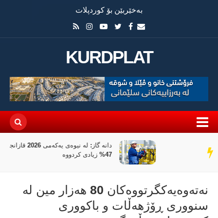
بەخێربێن بۆ کوردپلات
KURDPLAT
دانە گاز: لە نیوەی یەکەمی 2026 قازانجمان بە رێژەی
سەر
47% زیادی کردووە
دێڕ
نەتەوەیەکگرتووەکان 80 هەزار مین لە
سنووری ڕۆژهەڵات و باکووری