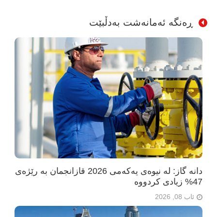
ڕەنگە ئەمانەشت بەدڵبێت
دانە گاز: لە نیوەی یەکەمی 2026 قازانجمان بە رێژەی
47% زیادی کردووە
ئاب 08, 2026