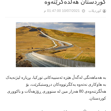
کوردستان هەڵدەگرێتەوە
کوردپلات
10/07/2021 01:47:00 م
بە هەماهەنگی لەگەڵ هێزە ئەمنییەکانی تورکیا، بڕیارە لیژنەیەک
بە هاوکاری نەتەوە یەکگرتووەکان دروستبکرێت، بۆ
هەڵگرتنەوەی 80 هەزار مین لە سنووری ڕۆژهەڵات و باکووری
کوردستان.