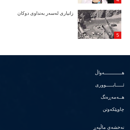
زانیاری لەسەر بەنداوی دوكان
هــــــــــــەواڵ
ئـــــابـــــووری
هــەمەڕەنگ
چاوپێکەوتن
نەخشەی ماڵپەڕ