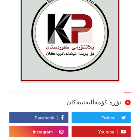
تۆڕە کۆمەڵایەتییەکان