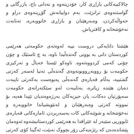
چالاکییەکانی بازاڕی کار، خۆدزینەوە و نەدانی باج، بازرگانی و
گواستنەوەی ترانزێت، بەم دواییانەش گۆڕینەوەی دراو و
حەواڵەکردن، وەبەرهێنان و بازاڕی خانووبەرە، تەنانەت
نەخۆشخانە و کافتریاش.
هێشتا داتایەکی دروست نییە لەوەتەی حکومەتی هەرێمی
کوردستان دانی بە بوونی گەندەڵیدا ناوە، بە چ ئاستێک و چۆن
چۆنی کەمی کردووەتەوە. تاوەکو ئێستا خەیاڵ و تەرکیزی
حکومەت بۆ رووبەڕووبونەوەی گەندەڵی تەنیا لەسەر کەرتی
گشتییە، بەڵام قەبارەی گەندەڵی پەیوەست بەکەرتی تایبەت
دەیان هێندە زیاترە، بەتایبەت لەو سێکتەرانەی حکومەت
سەپۆرتیان دەکات، یان حیزبەکان بەرژەوەندیان تێیدا هەیە، بۆ
نموونە کەرتی وەبەرهێنان و لەنێویشیاندا خانووبەرە و
نەخۆشخانە و شوێنەکانی کات بەسەربردن. ئامارەکانی قەبارەی
ئابووریی سێبەر لە عێراقدا بە هەرێمی کوردستانیشەوە ئەوەمان
پێشاندەدەن کە رێژەیەکی زۆر بچووک نەبێت، ئەگینا کۆی کەرتی