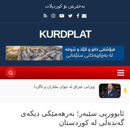
بەخێربێن بۆ کوردپلات
KURDPLAT
وێرانی عێراق لە نێوان ملیاران و ئاگردا
سەر
دێڕ
ئابووریی سێبەر؛ بەرهەمێکی دیکەی
گەندەڵی لە کوردستان