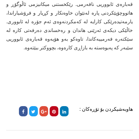
قەبارەی ئابووریی نافەرمی. رێکخستنی میکانیزمی ئاڵوگۆڕ و
هاتووچۆپێکردنی پارە لەنێوان خاوەنکار و کڕیار و فرۆشیاراندا،
یارمەتیدەرێکی کارایە لە کەمکردنەوەی ئەم جۆرە لە ئابووری.
خاڵێکی دیکەی ئەرێنی هاندان و رەخساندی دەرفەتی کارە لە
سێکتەرە فەرمییەکاندا، تاوەکو بەو هۆیەوە قەبارەی ئابووریی
سێبەر کە پەیوەستە بە بازاڕی کارەوە، بچووکتر ببێتەوە.
هاوبەشیکردن بۆ تۆڕەکان :