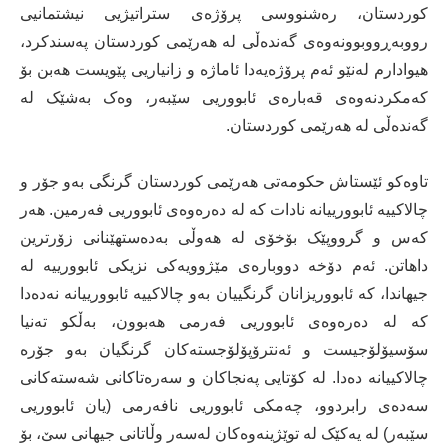
کوردستان، رەشنووسی پرۆژەی ستراتیژیی نیشتمانیی
رووبەڕووبوونەوەی گەندەڵی لە هەرێمی کوردستان پەسندکرد،
هیوادارم لەنێو ئەم پرۆژەیەدا ئاماژە و زانیاریی پێویست هەبن بۆ
کەمکردنەوەی قەبارەی ئابووریی سێبەر، وەک بەشێک لە
گەندەڵی لە هەرێمی کوردستان.
تاوەکو ئێستاش حکومەتی هەرێمی کوردستان گرنگی بەو جۆر و
چالاکییە ئابوورییانە نادات کە لە دەرەوەی ئابووریی فەرمین. هەر
کەس و گرووپێک بۆخۆی لە هەوڵی بەدەستهێنانی زۆرترین
داهاتن. ئەم دۆخە دووبارەی مێژوویەکی نزیکی ئابوورییە لە
جیهاندا، کە ئابووریزانان گرنگییان بەو چالاکییە ئابوورییانە نەدەدا
کە لە دەرەوەی ئابووریی فەرمی هەبوون، بەڵکو تەنیا
سۆسیۆلۆجیست و ئەنترۆپۆلۆجستەکان گرنگیان بەو جۆرە
چالاکییانە دەدا. لە کۆتایی پەنجاکان و سەرەتاکانی شەستەکانی
سەدەی رابردوو، چەمکی ئابووریی نافەرمی (یان ئابووریی
سێبەر) لە یەکێک لە توێژینەوەکان لەسەر وڵاتانی جیهانی سێ، بۆ