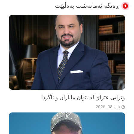
ڕەنگە ئەمانەشت بەدڵبێت
وێرانی عێراق لە نێوان ملیاران و ئاگردا
ئاب 08, 2026