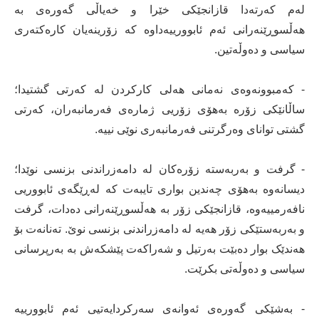
لەم کەرتەدا قازانجێکی خێرا و خەیاڵی گەورەی بە
هەڵسوڕێنەرانی ئەم ئابوورییەداوە کە زۆرینەیان کارەکتەری
سیاسی و دەوڵەتین.
- کەمبوونەوەی نەمانی هەلی کارکردن لە کەرتی گشتیدا؛
ساڵانێکی زۆرە بەهۆی زۆریی ژمارەی فەرمانبەران، کەرتی
گشتی توانای وەرگرتنی فەرمانبەری نوێی نییە.
- گرفت و بەربەستە زۆرەکان لە دامەزراندنی بزنسی نوێدا؛
دیسانەوە بەهۆی چەندین بواری تایبەت کە لەڕێگەی ئابووریی
نافەرمییەوە، قازانجێکی زۆر بە هەڵسوڕێنەرانی دەدات، گرفت
و بەربەستێکی زۆر هەیە لە دامەزراندنی بزنسی نوێ. تەنانەت بۆ
هەندێک بوار دەبێت بەرتیل و شەراکەت پێشکەش بە بەرپرسانی
سیاسی و دەوڵەتی بکرێت.
- بەشێکی گەورەی ئەوانەی سەرکردایەتیی ئەم ئابوورییە