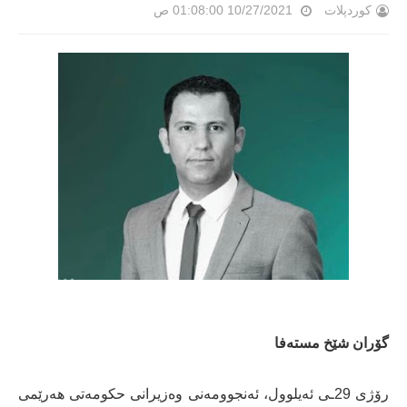
کوردپلات
10/27/2021 01:08:00 ص
گۆران شێخ مستەفا
رۆژی 29ـی ئەیلوول، ئەنجوومەنی وەزیرانی حکومەتی هەرێمی