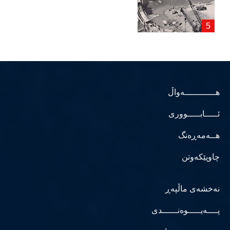
هــــــــــــەواڵ
ئـــــابـــــووری
هــەمەڕەنگ
چاوپێکەوتن
نەخشەی ماڵپەڕ
پــــەیـــــوەنــــــدی