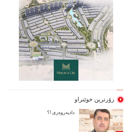
زۆرترین خوێنراو
دادپەروەری !؟