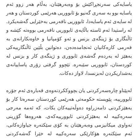
یاسایەکی سەرنجڕاکێش بۆ وەبەرهێنان، بەڵام هەر زوو ئەم
یاسایە بوو بە سەری گەنیو بۆ ئابووریی هەرێمی کوردستان و هەر
لە سایەی ئەم یاسایەدا، ئابووریی نافەرمی بەخێرایی گەشەیکرد.
لە راستیدا ئەم ئاستە باڵایەی ئابووریی نافەرمی بووەتە کێشە و
ئاڵنگاری بۆ ژینگەی بزنس و ئەو کۆمپانیا و خاوەنکارانەی بە
فەرمی کارەکانیان ئەنجامدەدەن، دەتوانین بڵێین ئاڵنگارییەکی
بەهێز لە بەردەم گەشەی ئابووری و ژینگەی کار و بزنس لە
کوردستان، ئابووریی سێبەرە. تێچوو گرفتی زۆری یاساییانەی
بەشداریکردن لەبزنسدا، لاواز دەکات.
لەپێناو چارەسەرکردنی یان بچووککردنەوەی قەبارەی ئەم جۆرە
ئابوورییە، پێویستە حکومەتی هەرێمی کوردستان سەرەتا کار بۆ
بەهێزکردنی دامەزراوە دەوڵەتییەکان بکات، کە ئەمە مەرجی
سەرەکییە لە بەهێزکردنی ئابوورییەکەی. هەروەها گۆڕینی
تەواوی میکانیزمی وەبەرهێنان بە کۆی سێکتەرە جیاوازەکانی،
ئەم سێکتەرە هۆکارێکی سەرەکییە لە خێرا گەشەکردنی