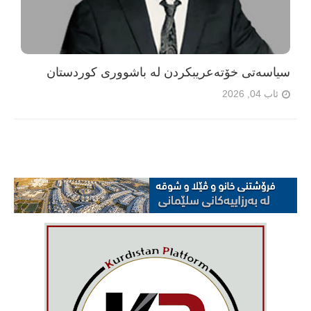
سیاسەتی خۆتەعریبکردن لە باشووری کوردستان
ئاب 04, 2026