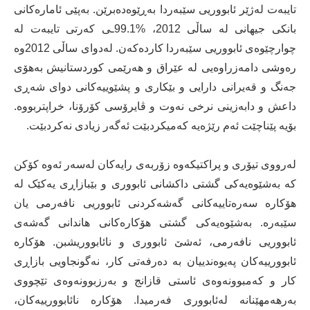
تایبەت لەژێر ئابووریی سێبەردا بەڕێوەدەبرێن. بەپێی ئامارەکانی
بانکی جیهانی لە ساڵی 2012، %99.1ـی کەرتی تایبەت لە
چوارچێوەی ئابووریی سێبەردا کاردەکەن. لەدوای ساڵی 2012وە
رەوشی دامەزراوەیی لە عێراق و هەرێمی کوردستانیش بەهۆی
جەنگ و قەیرانی دارایی و بێکاری و پشێوییەکانی دوای شەڕی
داعش و دابەزینی نرخی نەوت و ڤایرۆسی کۆرۆنا، خراپتربووە.
بۆیە پێناچێت ئەم رێژەیە کەمیکردبێت ئەگەر زیادی نەکردبێت.
لەرووی تیۆری و پراکتیکەوە زۆربەی رایەکان لەسەر ئەوە کۆکن
کە بەشێوەیەکی گشتی داکشانی ئابووری و بێبازاڕی یەکێک لە
هۆکارە سەرەتاییەکانی گەشەکردنی ئابووریی نافەرمی یان
سێبەرە. بەشێوەیەکی گشتی هۆکارەکانی هاندانی گەشەی
ئابووریی نافەرمی، ئەشێ ئابووری و نائابووریشبن. هۆکارە
ئابوورییەکان پەیوەندییان بە دەرفەتی کار، نەگونجاویی بازاڕی
کار و کەمبوونەوەی ئاستی قازانج و بەرزبوونەوەی تێچووی
بەرهەمهێنانە لەئابووری فەرمیدا. هۆکارە نائابوورییەکان،