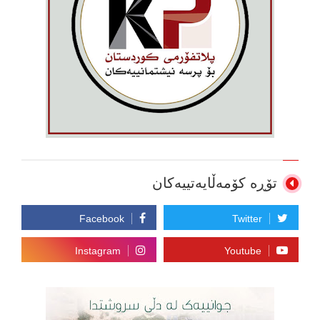
تۆڕە کۆمەڵایەتییەکان