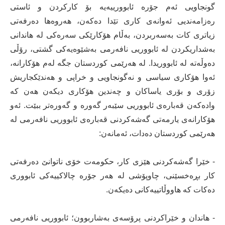
گونجاویی ئەم جۆرە ئابوورییەیە بۆ کارکردن و ئاستی
رەزامەندیی ئەوانەی کاری تێدا دەکەن، هەروەها دەرفەتی
زیاتری کات بەسەربردن، بەڵام هۆکارێکی سەرەکی لە هاندانی
بەشداریکردن لە ئابووریی نافەرمی بەشێوەیەکی گشتی، رۆڵی
دەوڵەتە لە ئابووریدا. لە هەرێمی کوردستان جگە لەم هۆکارانە،
ئەوا هۆکاری سیاسی و نەگونجاویی و خراپی و هەندێکجاریش
زۆری و بۆری یاساکان و چەندین هۆکاری دیکەن هەن کە
وادەکەن قەبارەی ئابووریی سێبەر گەورە و گەورەتر ببێت. ئەو
هۆکارانەی یارمەتی گەشەکردنی قەبارەی ئابووریی نافەرمی لە
هەرێمی کوردستان دەدات، ئەمانەن:
- خێرا گەشەکردنی هێزی کار، حکومەت خۆی ناتوانێ دەرفەتی
کار بڕەخسێنی، چاوپۆشی لە هەر جۆرە چالاکییەکی ئابووری
دەکات کە هاووڵاتییەکانی دەیکەن.
- هاندان و خێراکردنی پرۆسەی بەشاربوون؛ ئابووریی نافەرمی