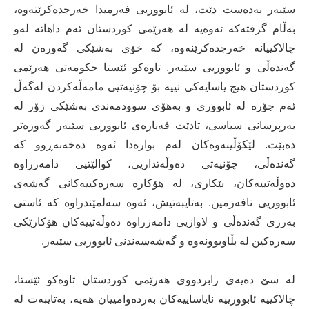
سێبەر بەدەست دێت، لە ئابووریی فەرمیدا خەرجدەکرێتەوە،
بەڵام گرفتەکە ئەوەیە لە هەرێمی کوردستان ئەم داهاتە لەو
چالاکییانە خەرجدەکرێنەوە، کە خۆی بەشێکی گەورەن لە
گەندەڵی و ئابووریی سێبەر. تاوەکو ئێستا حکومەتی هەرێمی
کوردستان هیچ یاسایەکی نییە بۆ چۆنیەتیی مامەڵەکردن لەگەڵ
ئەم جۆرە لە ئابووری و بەهۆی سوودمەندی بەشێکی زۆر لە
بەرپرسانی سیاسی، تادێت قەبارەی ئابووریی سێبەر گەورەتر
دەبێت. لێکۆڵینەوەکان لەم بوارەدا ئەوە دەخەنەڕوو کە
گەندەڵی، چۆنیەتی دەوڵەتداریی، کوالێتیی دامەزراوە
دەوڵەتییەکان، بێکاری، لە هۆکارە سەرەکییەکانی گەشەی
ئابووریی نافەرمین. بەتایبەتیش، ئەوە سەلمێندراوە کە ئاستی
بەرزی گەندەڵی و لاوازیی دامەزراوە دەوڵەتییەکان هۆکارێکی
سەرەکین لە بڵاوبوونەوە و گەشەسەندنی ئابووریی سێبەر.
لە سێ دەیەی رابردووی هەرێمی کوردستان تاوەکو ئێستا،
چالاکییە ئابوورییە نایاساییەکان بەردەوامییان هەیە، بەتایبەت لە