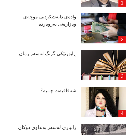
وادەی دابەشكردنی موچەی
وەزارەتی پەروەردە
ڕاپۆرتێكی گرنگ لەسەر زمان
شەفافیەت چــیە؟
زانیاری لەسەر بەنداوی دوكان