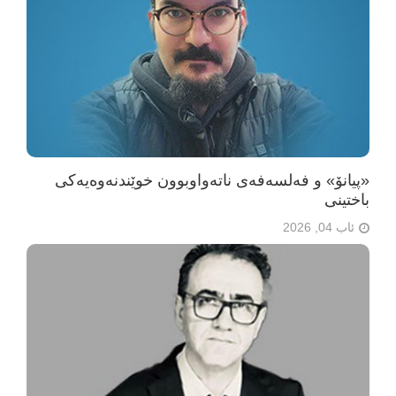
«پیانۆ» و فەلسەفەی ناتەواوبوون خوێندنەوەیەکی
باختینی
ئاب 04, 2026