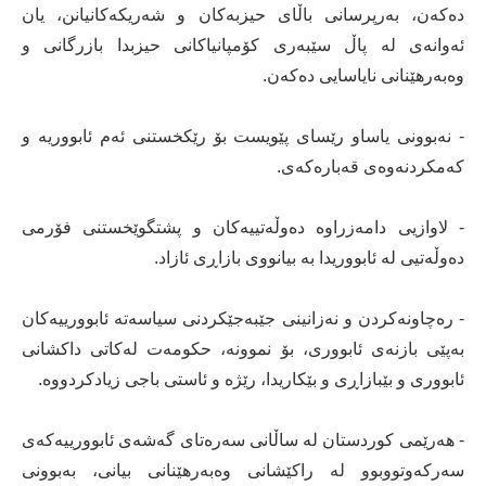
دەکەن، بەرپرسانی باڵای حیزبەکان و شەریکەکانیانن، یان
ئەوانەی لە پاڵ سێبەری کۆمپانیاکانی حیزبدا بازرگانی و
وەبەرهێنانی نایاسایی دەکەن.
- نەبوونی یاساو رێسای پێویست بۆ رێکخستنی ئەم ئابووریە و
کەمکردنەوەی قەبارەکەی.
- لاوازیی دامەزراوە دەوڵەتییەکان و پشتگوێخستنی فۆرمی
دەوڵەتیی لە ئابووریدا بە بیانووی بازاڕی ئازاد.
- رەچاونەکردن و نەزانینی جێبەجێکردنی سیاسەتە ئابوورییەکان
بەپێی بازنەی ئابووری، بۆ نموونە، حکومەت لەکاتی داکشانی
ئابووری و بێبازاڕی و بێکاریدا، رێژە و ئاستی باجی زیادکردووە.
- هەرێمی کوردستان لە ساڵانی سەرەتای گەشەی ئابوورییەکەی
سەرکەوتووبوو لە راکێشانی وەبەرهێنانی بیانی، بەبوونی