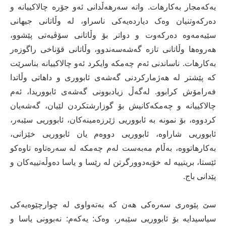
یەکەمجار بەکارهات. واتە سەرهەڵدانی ئەو جۆرە چالاکییانە و
دەرکەوتنیان وەک دیاردەیەکی ناسراو، لە وڵاتانی جیهانی
سێیەمەوە دەرکەوت و دواتر بۆ وڵاتانی سۆڤیەتی پێشوو،
هەروەها وڵاتانی تازە گەشەسەندوو، وڵاتانی قۆناخی راگوزەر
بەکارهات. ناساندنی ئەم چەمکە وایکرد ئەو چالاکییانە بناسرێت
کە پێشتر لە هەژمارکردنی گەشەی ئابووری و داهاتی وڵاتدا
فەرامۆش کرابوو. لەگەڵ زیادبوونی گەشەی ئابووریدا، ئەم
چالاکییانە و چەمکەکانیش بۆ گوزارشتکردن لێیان، گەشەیان
کردووە، بۆ نمونە بە ئابووریی ژێرزەمینەکان، ئابووریی سێبەر،
ئابووریی شاراوە، ئابووریی دووەم یان ئابووریی خێزانی،
بەکارهاتووە، بەڵام مەبەست لەم چەمکە لە سەرەتاوە تاوەکو
ئێستا، بریتییە لە خۆبەدوورگرتن لە رێسا و یاسا دەوڵەتییەکان و
پێدانی باج.
سێ پێوەری سەرەکی هەن کە بەتەواوی لە چوارچێوەیەکی
سیاسیدایە بۆ ئابووریی سێبەر، وەک: یەکەم: نەبوونی یاسا و