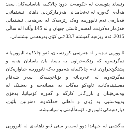
رێسای پێویست لە حکومەت. دوو: چالاکییە نایاساییەکان. سێ:
هەڵەی گەورە لە ئەنجامدانی هەژمارکردنی داهاتی نیشتمانی.
قەبارەی ئەم ئابوورییە وەک رێژەیەک لە بەرهەمی نیشتمانی
هەژمار دەکرێت، لەسەر ئاستی جیهان و لە 145 وڵاتدا لە ساڵی
2015، ئەم رێژەیە گەیشتە 33.7٪ـی کۆی بەرهەمی نیشتمانی.
ئابووریی سێبەر لە هەرێمی کوردستان، ئەو چالاکییە ئابوورییانە
دەگرێتەوە کە رێکنەخراون بە یاسا، یان یاسایان هەیە و
پشتگوێخراون. ئەم چالاکییانە هەموو یەکە ئابوورییە جیاوازەکان
دەگرێتەوە، لە عەرەبانە و بۆیاخچییەکی سەر شەقام
دەستپێدەکات، تاوەکو دەگات بە مساتەحە و بەشێک لە
وەبەرهێنان و بازرگانی کارگە و گەورە کۆمپانیا. بەهۆی
پەیوەستیی بە ژیان و داهاتی خەڵکەوە، دەتوانین بڵێین،
دیاردەیەکی ئابووری، کۆمەڵایەتی و سیاسیشە.
بەگشتی لە جیهاندا دوو لەسەر سێی ئەو داهاتەی لە ئابووریی