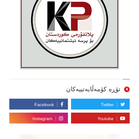
تۆڕە کۆمەڵایەتییەکان