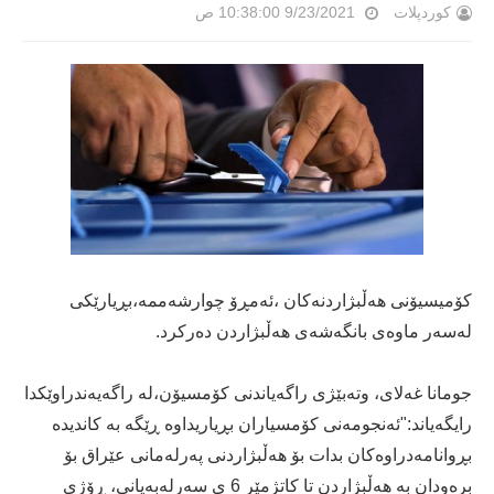
کوردپلات
9/23/2021 10:38:00 ص
کۆمیسیۆنی هەڵبژاردنەکان ،ئەمڕۆ چوارشەممە،بڕیارێکی
لەسەر ماوەی بانگەشەی هەڵبژاردن دەرکرد.
جومانا غەلای، وتەبێژی راگەیاندنی کۆمسیۆن،لە راگەیەندراوێکدا
رایگەیاند:"ئەنجومەنی کۆمسیاران بڕیاریداوە ڕێگە بە کاندیدە
بڕوانامەدراوەکان بدات بۆ هەڵبژاردنی پەرلەمانی عێراق بۆ
برەودان بە هەڵبژاردن تا کاتژمێر 6 ی سەرلەبەیانی، ڕۆژی