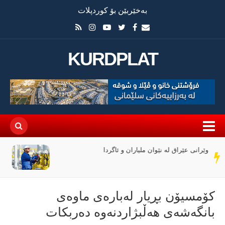
بەخێربێن بۆ کوردپلات
KURDPLAT
دانە گاز: لە نیوەی یەکەمی 2026 قازانجمان بە رێژەی
سەر
47% زیادی کردووە
دێڕ
کۆمسیۆن بڕیار لەبارەی ماوەی
بانگەشەی هەڵبژاردنەوە دەربکات