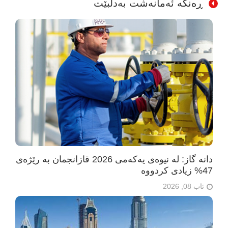
ڕەنگە ئەمانەشت بەدڵبێت
دانە گاز: لە نیوەی یەکەمی 2026 قازانجمان بە رێژەی
47% زیادی کردووە
ئاب 08, 2026