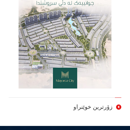
زۆرترین خوێنراو