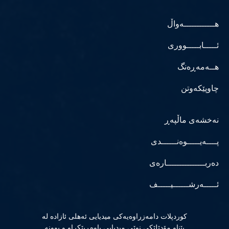
هــــــــــــەواڵ
ئـــــابـــــووری
هــەمەڕەنگ
چاوپێکەوتن
نەخشەی ماڵپەڕ
پــــەیـــــوەنــــــدی
دەربـــــــــــــــارەی
ئـــــەرشــــــیـــــف
كوردپلات دامەزراوەیەكی میدیایی ئەهلی ئازادە لە
پێناو مۆدێلێكی نوێی میدیایی باوەڕپێكراو و بوونە