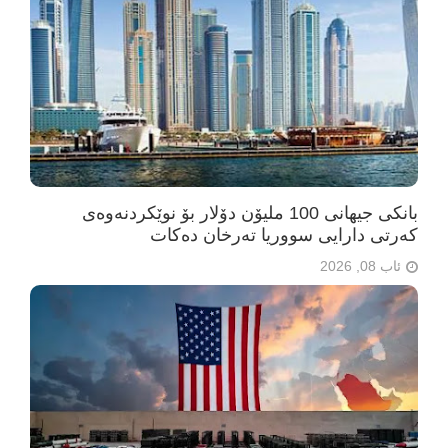
بانکی جیهانی 100 ملیۆن دۆلار بۆ نوێکردنەوەی
کەرتی دارایی سووریا تەرخان دەکات
ئاب 08, 2026