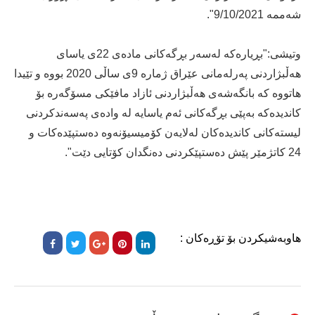
شەممە 9/10/2021".
وتیشی:"بڕیارەکە لەسەر بڕگەکانی مادەی 22ی یاسای
هەڵبژاردنی پەرلەمانی عێراق ژمارە 9ی ساڵی 2020 بووە و تێیدا
هاتووە کە بانگەشەی هەڵبژاردنی ئازاد مافێکی مسۆگەرە بۆ
کاندیدەکە بەپێی بڕگەکانی ئەم یاسایە لە وادەی پەسەندکردنی
لیستەکانی کاندیدەکان لەلایەن کۆمیسیۆنەوە دەستپێدەکات و
24 کاتژمێر پێش دەستپێکردنی دەنگدان کۆتایی دێت".
هاوبەشیکردن بۆ تۆڕەکان :