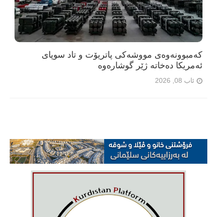
کەمبوونەوەی مووشەکی پاتریۆت و تاد سوپای
ئەمریکا دەخاتە ژێر گوشارەوە
ئاب 08, 2026