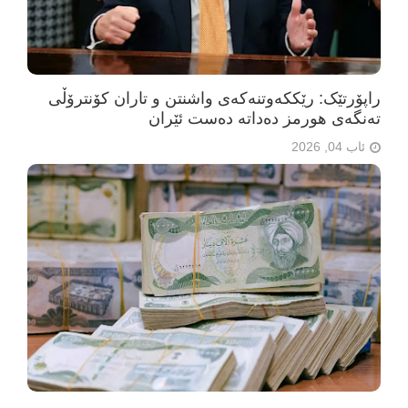
راپۆرتێک: رێککەوتنەکەی واشنتن و تاران کۆنترۆڵی
تەنگەی هورمز دەداتە دەست ئێران
ئاب 04, 2026