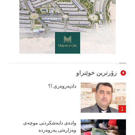
زۆرترین خوێنراو
دادپەروەری !؟
وادەی دابەشكردنی موچەی
وەزارەتی پەروەردە