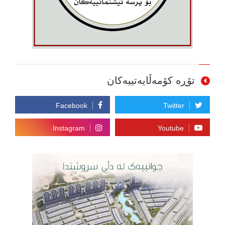
تۆڕە کۆمەڵایەتییەکان