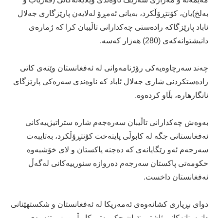
بەلخ)یان، کۆنتڕۆڵکرد، بەیانى ئەمڕۆ لەلایەن پارێزگارى جەلال
ئاباد پارێزگاکە رادەستى چەکدارانى تاڵیبان کرا کە ژمارەى
دانیشتوانەکەى (280) هەزار کەسە.
چەند سەرچاوەیەکى رۆژنامەوانى لە ئەفغانستان وێنەى کاتى
رادەستکردنى شارى جەلال ئاباد کە ناوەندى سەرەکى پارێزگاى
نانگارهارە، بڵاو کردەوە.
بەوەش چەکدارانى تاڵیبان سەرەجەم شارە ستراتیژییەکانى
ئەفغانستانى جگە لە کابوڵى پایتەخت کۆنتڕۆڵکرد، بەتایبەت
سەرجەم ئەو رێگایانەى کە دەچنە پاکستان و لاى خۆشیەوە
حکومەتى پاکستان سەرجەم دەروازە سنورییەکانى لەگەڵ
ئەفغانستان داخست.
دوای بڕیاری کشانەوەی ئەمەریکا لە ئەفغانستان و شکستھێنانی
دانوستانەکانی ئاشتی نێوان حکومەتی کابوڵ و بزووتنەوەی