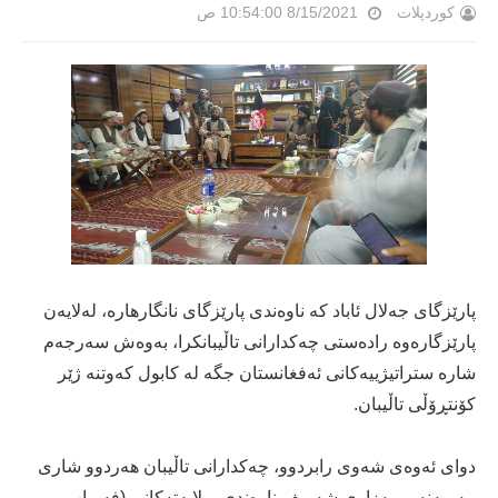
کوردپلات
8/15/2021 10:54:00 ص
پارێزگاى جەلال ئاباد کە ناوەندى پارێزگاى نانگارهارە، لەلایەن
پارێزگارەوە رادەستى چەکدارانى تاڵیبانکرا، بەوەش سەرجەم
شارە ستراتیژییەکانى ئەفغانستان جگە لە کابول کەوتنە ژێر
کۆنتڕۆڵى تاڵیبان.
دواى ئەوەى شەوى رابردوو، چەکدارانى تاڵیبان ھەردوو شاری
مەیمەنە و مەزاری شەریف ناوەندی ویلایەتەکانی (فەریاب و