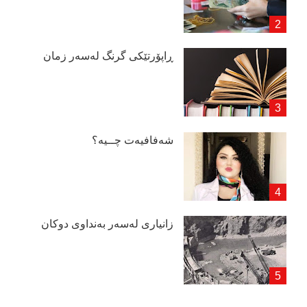
ڕاپۆرتێكی گرنگ لەسەر زمان
شەفافیەت چــیە؟
زانیاری لەسەر بەنداوی دوكان