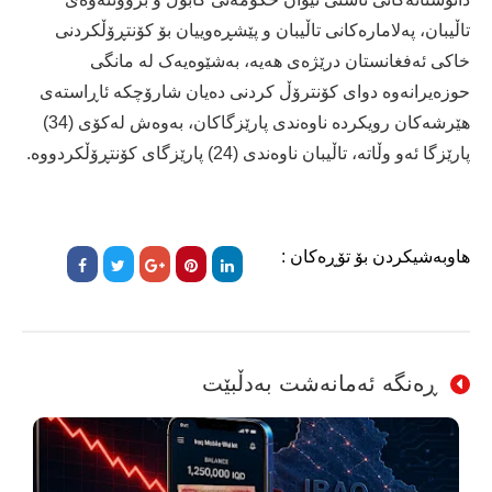
تاڵیبان، پەلامارەکانی تاڵیبان و پێشڕەوییان بۆ کۆنتڕۆڵکردنى
خاکى ئەفغانستان درێژەى هەیە، بەشێوەیەک لە مانگی
حوزەیرانەوە دوای کۆنترۆڵ کردنی دەیان شارۆچکە ئاڕاستەی
ھێرشەکان رویکردە ناوەندی پارێزگاکان، بەوەش لەکۆى (34)
پارێزگا ئەو وڵاتە، تاڵیبان ناوەندى (24) پارێزگاى کۆنتڕۆڵکردووە.
هاوبەشیکردن بۆ تۆڕەکان :
ڕەنگە ئەمانەشت بەدڵبێت