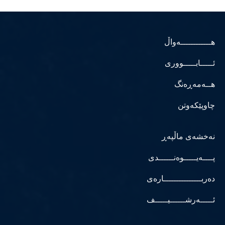
هــــــــــــەواڵ
ئـــــابـــــووری
هــەمەڕەنگ
چاوپێکەوتن
نەخشەی ماڵپەڕ
پــــەیـــــوەنــــــدی
دەربـــــــــــــــارەی
ئـــــەرشــــــیـــــف