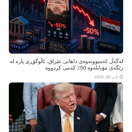
لەگەڵ کەمبوونەوەی داهاتی عێراق، ئاڵوگۆڕی پارە لە
رێگەی مۆبایلەوە 50٪ کەمی کردووە
ئاب 06, 2026