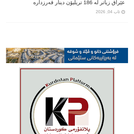
عێراق زیاتر لە 186 تریلیۆن دینار قەرزدارە
ئاب 04, 2026