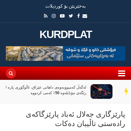
بەخێربێن بۆ کوردپلات
KURDPLAT
لەگەڵ کەمبوونەوەی داهاتی عێراق، ئاڵوگۆڕی پارە لە
سەر
رێگەی مۆبایلەوە 50٪ کەمی کردووە
دێڕ
پارێزگارى جەلال ئەباد پارێزگاکەى
رادەستى تاڵیبان دەکات