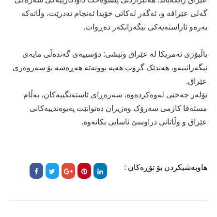
گەلی عێراقە و، ئەگەر لەکاتی خۆیدا ئه‌نجام نه‌درێت، وڵاتەکە
بەرەو ئاراستەیەکی نیگەرانکەر دەڕوات.
باڵیۆزی ئەمریکا لە عێراق وتیشی: دۆسییەی گەندەڵی مایەی
نیگەرانییەو، ھەندێک گروپ ھەیە بوونەتە ھەڕەشە بۆ سەروەری
عێراق.
تۆلەر جەختی له‌وه‌کردەوە، سەرەڕای ئاستەنگییەکان، به‌ڵام
مستەفا کازمی سەرۆک وەزیران دەتوانێت پەیوەندییەکانی
عێراق و وڵاتانی دراوسێ ئاسایی بکاتەوە.
هاوبەشیکردن بۆ تۆڕەکان :