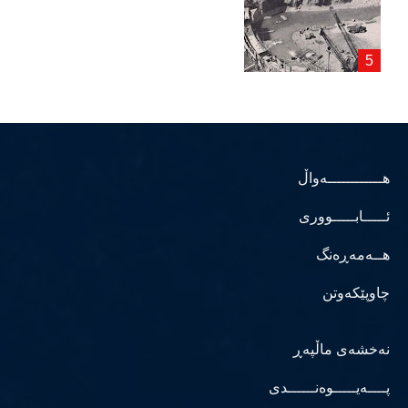
هــــــــــــەواڵ
ئـــــابـــــووری
هــەمەڕەنگ
چاوپێکەوتن
نەخشەی ماڵپەڕ
پــــەیـــــوەنــــــدی