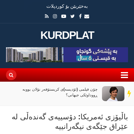
بەخێربێن بۆ کوردپلات
KURDPLAT
چۆن فیلمی (ئۆدیسە)ی کریستۆفەر نۆلان بووبە
سەر
ڕووداوێکی جیهانی؟
دێڕ
باڵیۆزی ئەمریکا: دۆسییەی گەندەڵی له‌
عێراق جێگه‌ی نیگەرانییە