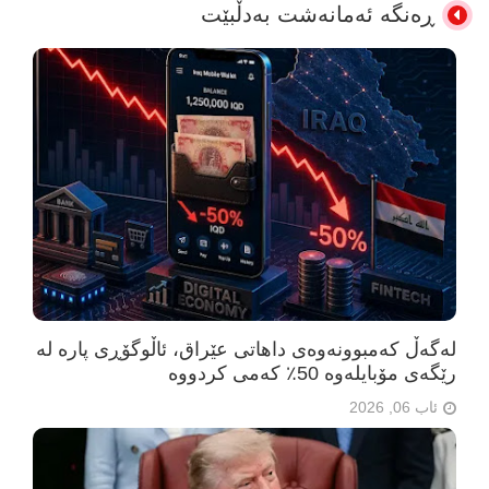
ڕەنگە ئەمانەشت بەدڵبێت
لەگەڵ کەمبوونەوەی داهاتی عێراق، ئاڵوگۆڕی پارە لە
رێگەی مۆبایلەوە 50٪ کەمی کردووە
ئاب 06, 2026