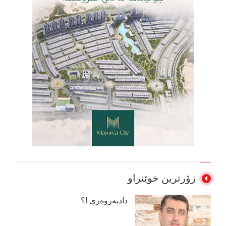
زۆرترین خوێنراو
دادپەروەری !؟