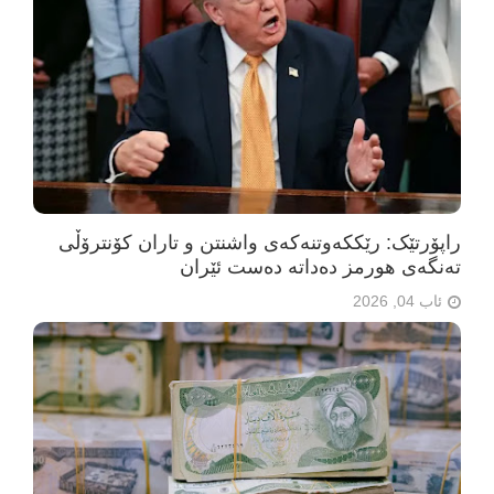
راپۆرتێک: رێککەوتنەکەی واشنتن و تاران کۆنترۆڵی
تەنگەی هورمز دەداتە دەست ئێران
ئاب 04, 2026