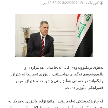
کوردپلات
8/22/2021 10:50:00 ص
به‌هۆی نزیكبوونه‌وه‌ی كاتی ئه‌نجامدانی هه‌ڵبژاردن و،
بڵاوبوونه‌وه‌ی ئه‌گه‌ری دواخستنی، باڵیۆزی ئەمریکا لە عێراق
رایگەیاند: دواخستنی ھەڵبژاردنی پێشوەخت، عێراق بەرەو
قەیرانێکی ئاڵۆزتر دەبات.
لە چاوپێکەوتنێکی تەلەفزیۆنیدا، ماتیۆ تۆلەر باڵیۆزی ئەمریکا لە
عێراق رایگەیاند: ھەڵبژاردنی پێشوەخت داواکارییەکی سەرەکی