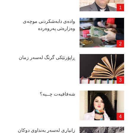
وادەی دابەشكردنی موچەی
وەزارەتی پەروەردە
ڕاپۆرتێكی گرنگ لەسەر زمان
شەفافیەت چــیە؟
زانیاری لەسەر بەنداوی دوكان