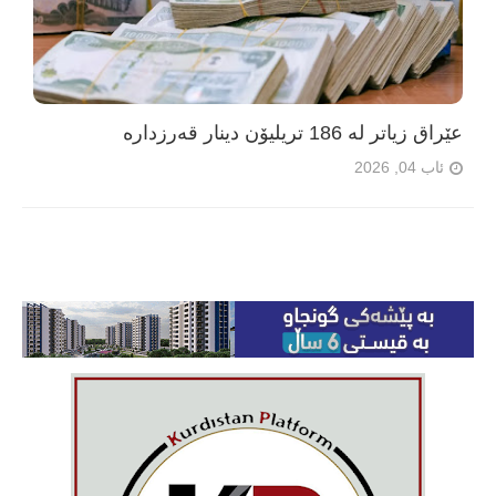
عێراق زیاتر لە 186 تریلیۆن دینار قەرزدارە
ئاب 04, 2026