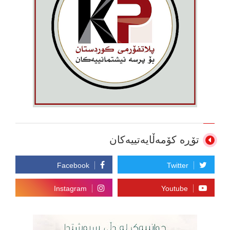
تۆڕە کۆمەڵایەتییەکان