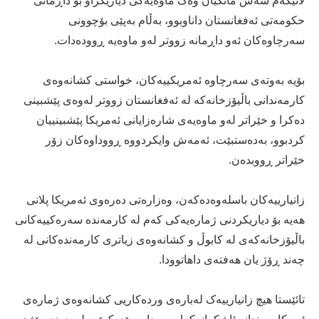
لانیکەم شەش مانگیان وەک ماوەیەکی دیاریکراو بۆ داڕمانی
حکومەتی ئەفغانستان داناوبوو، بەڵام بەپێی بۆچوونی
سەرچاوەکان ئەو داڕمانە زووتر لەو ماوەیە ڕوودەدات.
بۆیە بەوتەی سەرچاوە ئەمریكییەكان، خواستی كشانەوەی
كارمەندانی باڵیۆزخانەكە لە ئەفغانستان زووتر لەوەی پێشبینی
دەکرا و خێراتر لەو ماوەیەی شارەزایانی ئەمریکا پێشبینییان
کردبوو، بەدەستبێت، ئەمەش وایکردووە ڕووداوەکان زۆر
خێراتر ڕووبدەن.
زانیارییەکان باسلەوەدەکەن، وەزارەتی دەرەوی ئەمریکا پلانی
هەیە بۆ دیاریکردنی ژمارەیەکی کەم لە کارمەندە سەرەکییەکانی
باڵیۆزخانەکەی لە کابوڵ و کشانەوەی زیاتری کارمەندەکانی لە
چەند ڕۆژ یان هەفتەی داهاتوودا.
تائێستا هیچ زانیارییەک لەبارەی وردەکاریی کشانەوەی ژمارەی