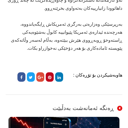
ئەو کارمەندانە ئاشکرانەکراوە و چاوەڕێدەکرێت لە چەند ڕۆژی
داهاتوودا زانیارییەکان بەتەواوی بخرێنەڕوو.
بەرپرسێکی وەزارەتی بەرگری ئەمریکاش ڕایگەیاندووە،
هەرچەندە ئیدارەی ئەمریکا پێیوانییە کابوڵ بەشێوەیەکی
ڕاستەوخۆ ڕوبەڕووی هێرش ببێتەوە، بەڵام لەسەر وڵاتەکەی
پێویستە ئامادەکاری بۆ هەر دۆخێکی نەخوازراو بکات.
هاوبەشیکردن بۆ تۆڕەکان :
ڕەنگە ئەمانەشت بەدڵبێت