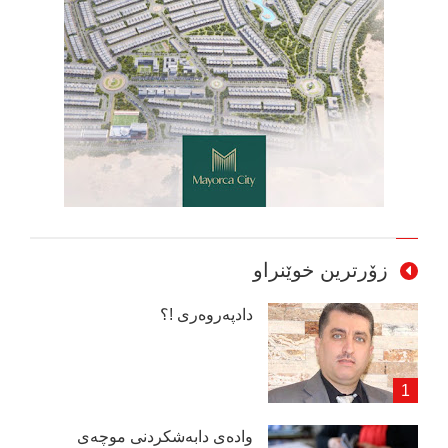
زۆرترین خوێنراو
دادپەروەری !؟
وادەی دابەشكردنی موچەی