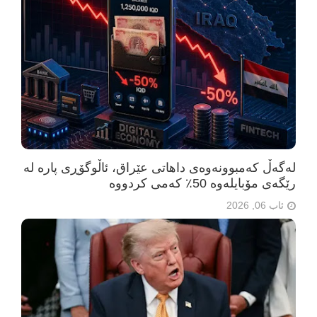
لەگەڵ کەمبوونەوەی داهاتی عێراق، ئاڵوگۆڕی پارە لە
رێگەی مۆبایلەوە 50٪ کەمی کردووە
ئاب 06, 2026