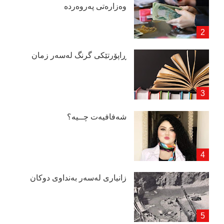
وەزارەتی پەروەردە
ڕاپۆرتێكی گرنگ لەسەر زمان
شەفافیەت چــیە؟
زانیاری لەسەر بەنداوی دوكان