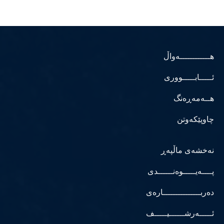
هــــــــــــەواڵ
ئـــــابـــــووری
هــەمەڕەنگ
چاوپێکەوتن
نەخشەی ماڵپەڕ
پــــەیـــــوەنــــــدی
دەربـــــــــــــــارەی
ئـــــەرشــــــیـــــف