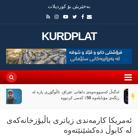
بەخێربێن بۆ کوردپلات
KURDPLAT
«پیانۆ» و فەلسەفەی ناتەواوبوون خوێندنەوەیەکی
سەر
باختینی
دێڕ
ئەمریکا كارمەندی زیاتری باڵیۆزخانەكەی
لە كابوڵ دەكشێنێتەوە