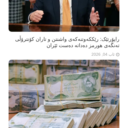
راپۆرتێک: رێککەوتنەکەی واشنتن و تاران کۆنترۆڵی
تەنگەی هورمز دەداتە دەست ئێران
ئاب 04, 2026