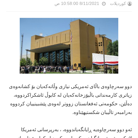
کوردپلات
8/11/2021 10:58:00 ص
دوو سەرچاوەی باڵای ئەمریکی نیازی وڵاتەکەیان بۆ کشانەوەی
زیاتری کارمەندانی باڵیۆزخانەکەیان لە کابوڵ ئاشکراکردووە،
دەڵێن، حكومەتی ئەفغانستان زووتر لەوەی پێشبینییان كردووە
بەرامبەر تاڵیبان شكستیهێناوە.
ئەو دوو سەرچاوەیە ڕایانگەیاندووە، ، بەرپرسانی ئەمریکا