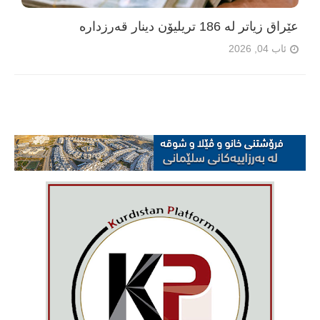
عێراق زیاتر لە 186 تریلیۆن دینار قەرزدارە
ئاب 04, 2026