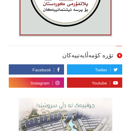
تۆڕە کۆمەڵایەتییەکان