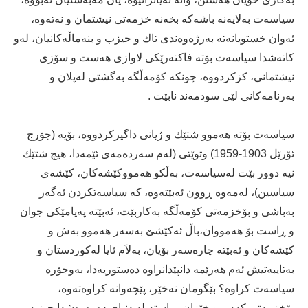
سیاسه‌ت به‌لایه‌نه‌ باشه‌كه‌ بخه‌نه‌ خزمه‌تی‌ نیشتمان و نه‌ته‌وه‌،
ئه‌وان خستویانه‌ته‌ به‌رژه‌وه‌ندی‌ تاك و حیزب و بنه‌ماڵه‌كانیان، له‌و
كاته‌شدا سیاسه‌ت بۆته‌ فاكته‌رێكی‌ لاوازی‌ هه‌ست و سۆزی‌
نیشتمانی‌، كزكردووه‌، چونكه‌ كۆمه‌ڵگه‌ به‌گشتی‌ له‌پلان و
به‌رنامه‌كانی‌ لێی‌ سودمه‌ند نابێت .
سیاسه‌ت بۆته‌ هه‌موو شتێك و ژیانی‌ داگیركردووه‌، بۆیه‌ (جۆرج
ئۆرێل 1903-1959) وتوێتی‌ (له‌م سه‌رده‌مه‌ی‌ ئێمه‌دا، هیچ شتێك
نیه‌ دوور بێت له‌سیاسه‌ت، به‌ڵكو هه‌مووكێشه‌كان، كێشه‌ی‌
سیاسین)، له‌مه‌وه‌ ڕوون ئه‌بێته‌وه‌، كه‌ سیاسه‌تكردن ئه‌گه‌ر
به‌باشی‌ و بۆخزمه‌تی‌ كۆمه‌ڵگه‌ به‌كاربێت، ئه‌بێته‌ په‌یامێكی‌ جوان
و ڕاست بۆ هه‌مووان،باڵ ئه‌كێشێ‌ به‌سه‌ر هه‌موو به‌ش و
كێشه‌كان و ئه‌بێته‌ چاره‌سه‌ر بۆیان، به‌لاَم ئایا له‌كوردستان و
به‌تایبه‌تیش ئه‌م هه‌رێمه‌ دانپێدانراوه‌ ده‌ستوریه‌دا، به‌وجۆره‌
سیاسه‌ت كراوه‌؟ بێگومان نه‌خێر، پێچه‌وانه‌ كراوه‌ته‌وه‌،
بۆخزمه‌تی‌ كه‌س و خێزان، ڕاسته‌ له‌ دنیای‌ ده‌ره‌وه‌شدا حیزبه‌