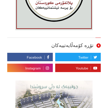
تۆڕە کۆمەڵایەتییەکان