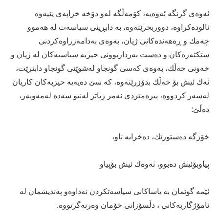
ئه‌وه‌ی‌ گرنگه‌ ئه‌وه‌یه‌، كۆمه‌ڵگه‌ له‌و دۆخه‌ خراپه‌ی‌ پێیه‌وه‌
ئالوده‌كراوه‌، دووربخرێته‌وه‌، به‌ دابڕینی‌ سیاسه‌ت له‌ هه‌موو
چه‌مك و ڕه‌هه‌نده‌كانی‌ ژیان، به‌وه‌ی‌ به‌دامه‌زراوه‌كردنی‌
سێكته‌ره‌كان و ده‌ست به‌رداربوونی‌ حیزبه‌ سیاسیه‌كان له‌ ژیان و
خه‌ونی‌ خه‌ڵك، به‌وه‌ی‌ كه‌سی‌ گونجاو له‌شوێنی‌ گونجاو دابنرێت،
نه‌ك ئیش بۆ خه‌ڵك بدۆزرێته‌وه‌، كه‌ سێ‌ ده‌یه‌یه‌ حیزبه‌كان كاریان
له‌سه‌ر كردووه‌، پیره‌مێردی‌ نه‌مر زیاتر له‌نیو سه‌ده‌ له‌مه‌وبه‌ر،
ده‌ڵێ‌:
خۆزگه‌ ده‌ستورێك، ده‌خرایه‌ ناو،
پیاوبۆئیش ده‌بوو، نه‌وه‌ك ئیش بۆپیاو
ئێمه‌ گوێمان به‌ یاساكانی‌ سیاسه‌تكردن نه‌داوه‌و په‌ندیشمان له‌
ئامۆژگاریه‌كانی‌ ، دڵسۆزانی‌ خۆمان وه‌رنه‌گرتووه‌.