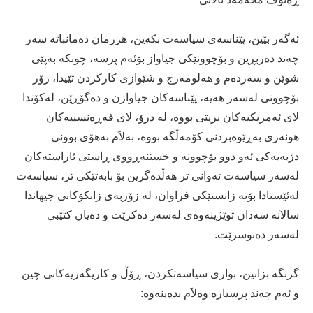
ئه‌گه‌ر بێین، پێناسه‌ی‌ سیاسه‌ت بكه‌ین، هزرمان ده‌مانباته‌ سه‌ر
چه‌ند ده‌ربڕین و بۆچوونێكی‌ جیاواز بۆئه‌م پرسه‌، چونكه‌ به‌پێی‌
شوێن و سه‌رده‌م و هه‌لومه‌رج و شێوازی‌ كاركردن تێیدا، زۆر
بۆچوونی‌ له‌سه‌ر هه‌یه‌، پێناسه‌كان جیاوازن و ده‌گۆڕێن، له‌كۆندا
لای‌ ئه‌مریكیه‌كان بریتی بووه‌، له‌ درۆ، لای‌ فه‌ڕه‌نسییه‌كان
هونه‌ری‌ به‌ڕێوه‌بردنی‌ كۆمه‌ڵگه‌ بووه‌، به‌لاَم به‌هۆی‌ بوونی‌
دژبه‌یه‌كی‌ ئه‌و دوو بۆچوونه‌ و خستنه‌ڕووی‌ ڕاستی‌ ئاراسته‌كان
له‌سه‌ر سیاسه‌ت ئه‌وانی‌ تر هه‌ڵده‌گرین بۆ بابه‌تێكی‌ تر، سیاسه‌ت
له‌ئێستادا بۆته‌ زانستێكی‌ فراوان، له‌ زۆربه‌ی‌ زانكۆكانی‌ جیهاندا
سالاَنه‌ سه‌دان توێژینه‌وه‌ی‌ له‌سه‌ر ده‌كرێت و ده‌یان كتێبی‌
له‌سه‌ر ده‌نوسرێت.
گرنگه‌ بزانین، بواری‌ سیاسه‌تكردن، ڕۆڵ و كاریگه‌ریه‌كانی‌ چین
و ئه‌م چه‌ند پرسیاره‌ وه‌لاَم بده‌ینه‌وه‌: