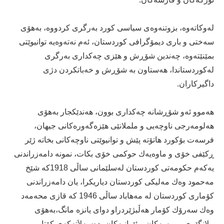
له‌وكاته‌وه‌، بزوتنه‌وه‌ی‌ سیاسی‌ كورد به‌رگری‌ كردووه‌، به‌هۆی‌
سه‌ختی‌ و باری‌ دیمۆگرافی‌ كوردستان، ئه‌م نه‌ته‌وه‌یه‌ توانیوێتی‌
بمێنێته‌وه‌، چه‌ندین شۆڕش و هێزی‌ چه‌كداری‌ به‌رگری‌
له‌كوردستاندا، هه‌ستاون به‌ شۆڕش و خه‌باتكردن دژی‌
داگیركاران.
هه‌موو ئه‌و شۆڕشانه‌ چه‌كداری‌ بوون، هه‌ندێكجار به‌هۆی‌
هه‌لومه‌رجی‌ ناوچه‌یی‌ و ململانێی‌ هێزه‌گه‌وره‌كانی‌ جیهان،
فرسه‌ت بۆكورد هاتۆته‌ پێش و توانیوێتی‌ ناوچه‌كانی‌ بخاته‌ ژێر
ڕكێفی‌ خۆی‌ و ماوه‌یه‌ك حوكمی‌ خۆی‌ بكات، نمونه‌ دامه‌زراندنی‌
یه‌كه‌م حكومه‌تی‌ كوردستان له‌سلێمانی‌ ساڵی‌ 1918كه‌ شێخ
مه‌حمود وه‌ك مه‌لیكی‌ كوردستان دیاریكرا، یان دامه‌زراندنی‌
كۆماری‌ كوردستان له‌ مه‌هاباد ساڵی‌ 1946 كه‌ قازی‌ محه‌مه‌د
وه‌ك سه‌رۆك كۆمار هه‌ڵبژێردراو دوای‌ یانزه‌ مانگ،به‌هۆی‌
پیلانگێڕی‌ ڕووسه‌كان و ئێرانیه‌كان، ده‌سه‌لاَته‌كه‌ی‌ كۆتایی‌