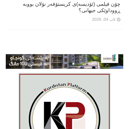
چۆن فیلمی (ئۆدیسە)ی کریستۆفەر نۆلان بووبە
ڕووداوێکی جیهانی؟
ئاب 04, 2026