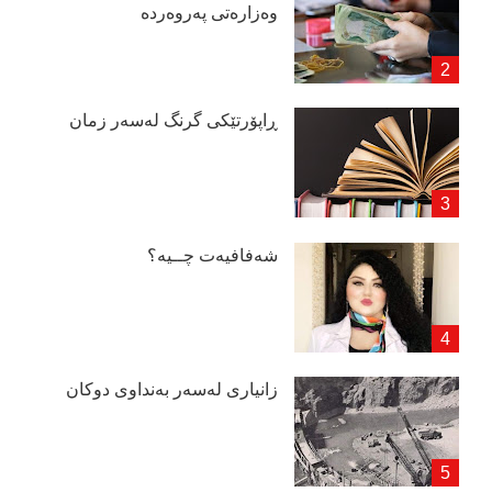
وەزارەتی پەروەردە
ڕاپۆرتێكی گرنگ لەسەر زمان
شەفافیەت چــیە؟
زانیاری لەسەر بەنداوی دوكان