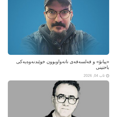
«پیانۆ» و فەلسەفەی ناتەواوبوون خوێندنەوەیەکی
باختینی
ئاب 04, 2026