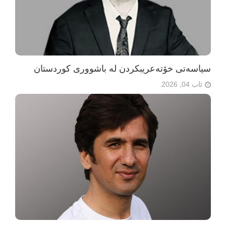
سیاسەتی خۆتەعریبکردن لە باشووری کوردستان
ئاب 04, 2026