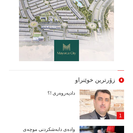
زۆرترین خوێنراو
دادپەروەری !؟
وادەی دابەشكردنی موچەی