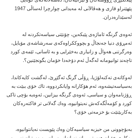
پێهێنراو قازی‌ و هه‌ڤالاَنی‌ له‌ مه‌یدانی‌ چوارچرا له‌ساڵی‌ 1947
له‌سێداره‌دران.
ئه‌وه‌ی‌ گرنگه‌ ئاماژه‌ی‌ پێبكه‌ین، چۆنێتی‌ سیاسه‌تكردنه‌ له‌
ئه‌مڕۆی‌ دنیا جه‌نجاڵ و بچووككراوه‌كه‌ی‌ سه‌رشاشه‌ی‌ مۆبایل،
وه‌رگرتنی‌ هه‌واڵ و زانیاری‌ به‌خێرایی‌ و به‌ ئاسانی‌، ئێمه‌ی‌ كورد
تاچه‌ند توانیومانه‌ له‌گه‌ڵ ئه‌م دۆخه‌دا خۆمان بگونجێنین؟.
له‌وكاته‌ی‌ ته‌كنه‌لۆژیا، ڕۆڵی‌ گرنگ ئه‌گێڕێ‌، له‌گشت كایه‌كاندا،
به‌سیاسه‌تیشه‌وه‌، ئه‌م هۆكارانه‌ وایانكردووه‌، تاك خۆی‌ ببێت به‌
ڕۆژنامه‌وان و سیاسی‌، ئه‌وه‌ی‌ گرنگه‌ بیزانین، ئه‌وه‌یه‌ بۆچی‌ تاكی‌
كورد و كۆمه‌ڵگه‌كه‌ش نه‌یتوانیوه‌، وه‌ك گه‌لانی‌ تر فاكته‌ره‌كان
به‌كاربێنێت بۆ خزمه‌تی‌ خۆی‌؟
به‌بۆچوونی‌ من حیزبه‌ سیاسیه‌كان وه‌ك پێویست نه‌یانتوانیوه‌،
به‌كاری‌ خۆیان هه‌ستن، واته‌ نه‌یانزانیوه‌، یان مه‌به‌ستیان نه‌بووه‌،