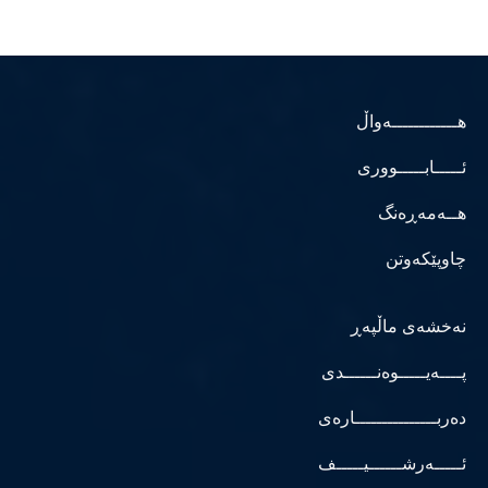
هــــــــــــەواڵ
ئـــــابـــــووری
هــەمەڕەنگ
چاوپێکەوتن
نەخشەی ماڵپەڕ
پــــەیـــــوەنــــــدی
دەربـــــــــــــــارەی
ئـــــەرشــــــیـــــف