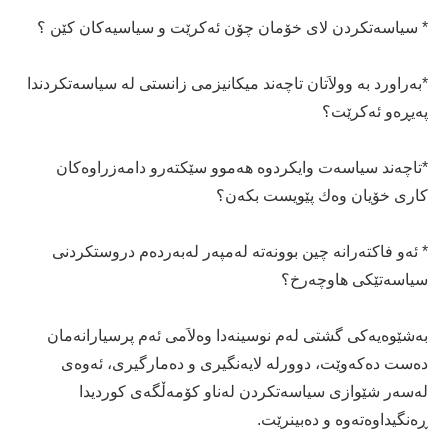
* سیاسه‌تكردن لای‌ خۆمان چۆن ئه‌كرێت و سیاسیه‌كان كێن ؟
*به‌راورد به‌ وولاَتان تاچه‌ند میكانیزمی‌ زانستی‌ له‌ سیاسه‌تكردندا
په‌یڕه‌و ئه‌كرێت؟
*تاچه‌ند سیاسه‌ت وایكردوه‌ هه‌موو سێكته‌رو دامه‌زراوه‌كان
كاری‌ خۆیان وه‌ك پێویست بكه‌ن؟
* ئه‌و فاكته‌رانه‌ چین بوونه‌ته‌ له‌مپه‌ر له‌به‌رده‌م دروستكردنی‌
سیاسه‌تێكی‌ هاوچه‌رخ؟
به‌شێوه‌یه‌كی‌ گشتی‌ له‌م نوسینه‌دا وه‌لاَمی‌ ئه‌م پرسیارانه‌مان
ده‌ست ده‌كه‌وێت، دوورله‌ لایه‌نگیری و ده‌مارگیری‌، ئه‌وه‌ی‌
له‌سه‌ر شێوازی‌ سیاسه‌تكردن له‌ناو كۆمه‌ڵگه‌ی‌ كوردیدا
ڕه‌نگیداوه‌ته‌وه‌ و ده‌بینرێت.