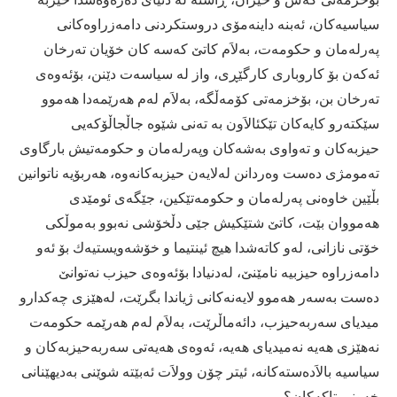
سیاسیه‌كان، ئه‌بنه‌ داینه‌مۆی‌ دروستكردنی‌ دامه‌زراوه‌كانی‌
په‌رله‌مان و حكومه‌ت، به‌لاَم كاتێ‌ كه‌سه‌ كان خۆیان ته‌رخان
ئه‌كه‌ن بۆ كاروباری‌ كارگێڕی‌، واز له‌ سیاسه‌ت دێنن، بۆئه‌وه‌ی‌
ته‌رخان بن، بۆخزمه‌تی‌ كۆمه‌ڵگه‌، به‌لاَم له‌م هه‌رێمه‌دا هه‌موو
سێكته‌رو كایه‌كان تێكئالاَون به‌ ته‌نی‌ شێوه‌ جاڵجاڵۆكه‌یی‌
حیزبه‌كان و ته‌واوی‌ به‌شه‌كان وپه‌رله‌مان و حكومه‌تیش بارگاوی‌
ته‌مومژی‌ ده‌ست وه‌ردانن له‌لایه‌ن حیزبه‌كانه‌وه‌، هه‌ربۆیه‌ ناتوانین
بڵێین خاوه‌نی‌ په‌رله‌مان و حكومه‌تێكین، جێگه‌ی‌ ئومێدی‌
هه‌مووان بێت، كاتێ‌ شتێكیش جێی‌ دڵخۆشی نه‌بوو به‌موڵكی‌
خۆتی‌ نازانی‌، له‌و كاته‌شدا هیچ ئینتیما و خۆشه‌ویستیه‌ك بۆ ئه‌و
دامه‌زراوه‌ حیزبیه‌ نامێنێ‌، له‌دنیادا بۆئه‌وه‌ی‌ حیزب نه‌توانێ‌
ده‌ست به‌سه‌ر هه‌موو لایه‌نه‌كانی‌ ژیاندا بگرێت، له‌هێزی‌ چه‌كدارو
میدیای‌ سه‌ربه‌حیزب، دائه‌ماڵرێت، به‌لاَم له‌م هه‌رێمه‌ حكومه‌ت
نه‌هێزی‌ هه‌یه‌ نه‌میدیای‌ هه‌یه‌، ئه‌وه‌ی‌ هه‌یه‌تی‌ سه‌ربه‌حیزبه‌كان و
سیاسیه‌ بالاَده‌سته‌كانه‌، ئیتر چۆن وولاَت ئه‌بێته‌ شوێنی‌ به‌دیهێنانی‌
خه‌ونی‌ تاكه‌كان؟.