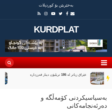
بەخێربێن بۆ کوردپلات
KURDPLAT
حکومەتی بەریتانیا بڕیار دەدات، 90٪ـی
سەر
نەشتەرگەرییەکان بە رۆبۆت بکرێن
دێڕ
به‌سیاسیكردنی‌ كۆمه‌ڵگه‌ و
ده‌رئه‌نجامه‌كانی‌