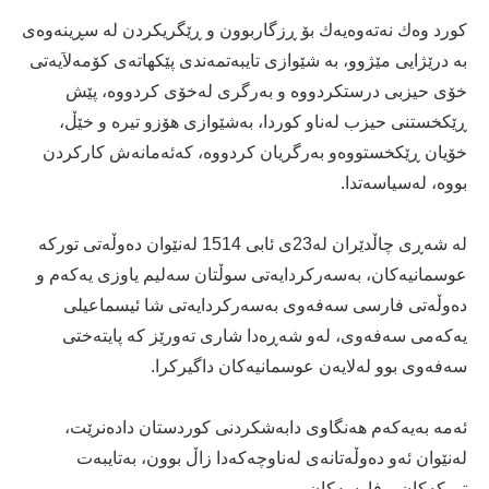
كورد وه‌ك نه‌ته‌وه‌یه‌ك بۆ ڕزگاربوون و ڕێگریكردن له‌ سڕینه‌وه‌ی‌
به‌ درێژایی‌ مێژوو، به‌ شێوازی‌ تایبه‌تمه‌ندی‌ پێكهاته‌ی‌ كۆمه‌لاَیه‌تی‌
خۆی‌ حیزبی‌ درستكردووه‌ و به‌رگری‌ له‌خۆی‌ كردووه‌، پێش
ڕێكخستنی‌ حیزب له‌ناو كوردا، به‌شێوازی‌ هۆزو تیره‌ و خێڵ،
خۆیان ڕێكخستووه‌و به‌رگریان كردووه‌، كه‌ئه‌مانه‌ش كاركردن
بووه‌، له‌سیاسه‌تدا.
له‌ شه‌ڕی‌ چاڵدێران له‌23ی‌ ئابی‌ 1514 له‌نێوان ده‌وڵه‌تی‌ توركه‌
عوسمانیه‌كان، به‌سه‌ركردایه‌تی‌ سوڵتان سه‌لیم یاوزی‌ یه‌كه‌م و
ده‌وڵه‌تی‌ فارسی‌ سه‌فه‌وی‌ به‌سه‌ركردایه‌تی‌ شا ئیسماعیلی‌
یه‌كه‌می‌ سه‌فه‌وی‌، له‌و شه‌ڕه‌دا شاری‌ ته‌ورێز كه‌ پایته‌ختی‌
سه‌فه‌وی‌ بوو له‌لایه‌ن عوسمانیه‌كان داگیركرا.
ئه‌مه‌ به‌یه‌كه‌م هه‌نگاوی‌ دابه‌شكردنی‌ كوردستان داده‌نرێت،
له‌نێوان ئه‌و ده‌وڵه‌تانه‌ی‌ له‌ناوچه‌كه‌دا زاڵ بوون، به‌تایبه‌ت
توركه‌كان و فارسه‌كان.