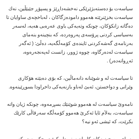
سیاسه‌ت بۆ ده‌سته‌بژێرێكی‌ نه‌خشه‌داڕێژ و پسپۆڕ جێبێڵین، نه‌ك
سیاسه‌ت بخزێنرێته‌ هه‌موو داموده‌زگاكان ، له‌باخچه‌ی‌ ساوایان تا
ده‌گاته‌ زانكۆكان، چونكه‌ وته‌یه‌كی‌ باوی‌ عه‌ره‌بی‌ هه‌یه‌، له‌سه‌ر
به‌سیاسی‌ كردنی‌ پرۆسه‌ی‌ په‌روه‌رده‌، كه‌ بنچینه‌و بنه‌مای‌
به‌رنامه‌ی‌ گه‌شه‌كردنی‌ ئاینده‌ی‌ كۆمه‌ڵگه‌یه‌، ده‌ڵێ‌: ( ئه‌گه‌ر
سیاسه‌ت له‌ده‌رگاوه‌، چووه‌ ژوور، زانست له‌په‌نجه‌ره‌وه‌،
ئه‌ڕواته‌ده‌ر) .
تا سیاسه‌ت له‌ و شوێنانه‌ دانه‌ماڵین، كه‌ بۆی‌ ده‌بێته‌ هۆكاری‌
وێرانی‌ و دواخستن، ئه‌بێ‌ له‌ناو بازنه‌یه‌كی‌ داخراودا بسوڕێینه‌وه‌.
نامه‌وێ‌ سیاسه‌ت له‌ هه‌موو شوێنێك بسڕمه‌وه‌، چونكه‌ ژیان واته‌
سیاسه‌ت، به‌لاَم ئایا ئه‌كرێ‌ هه‌موو كۆمه‌ڵگه‌ سه‌رقاڵی‌ كارێك
بكرێت، كه‌ ئیشی‌ ئه‌و نیه‌؟
به‌ڕای‌ من حیزبه‌كان كاریان سنورداربكرێت، حكومه‌ت، كه‌