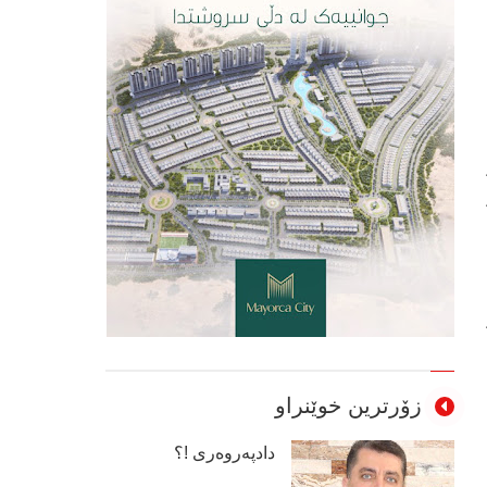
زۆرترین خوێنراو
دادپەروەری !؟