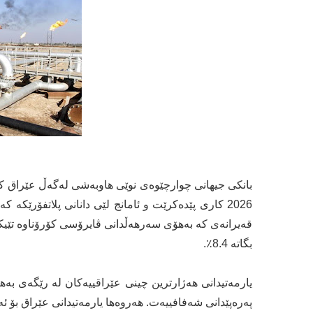
2026 کاری پێدەکرێت و ئامانج لێی دانانی پلاتفۆرێکە 
قەیرانەی کە بەهۆی سەرهەڵدانی ڤایرۆسی کۆرۆناوە تێیک
بگاتە 8.4٪.
یارمەتیدانی هەژارترین چینی عێراقییەکان لە رێگەی بە
پەرەپێدانی شەفافییەت. هەروەها یارمەتیدانی عێراق بۆ ئ