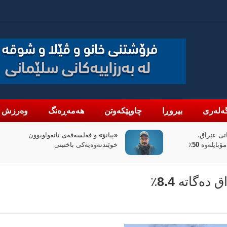
ەلەری
بیروڕا
چاوپێکەوتن
هەمەڕەنگ
وەرزش
واوبوون
سیاسەتی خۆتەعریبکردن لە باشووری
کوردستان
گاتە 8.4٪