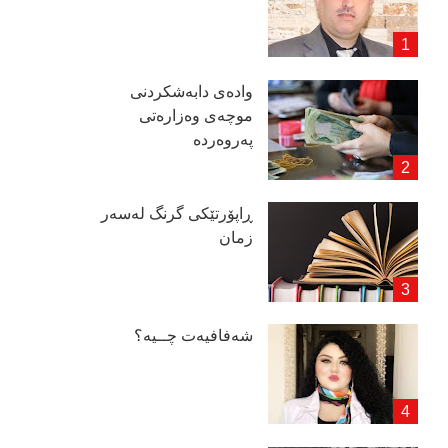
وادەی دابەشكردنی
موچەی وەزارەتی
پەروەردە
ڕاپۆرتێكی گرنگ لەسەر
زمان
شەفافیەت چــیە؟