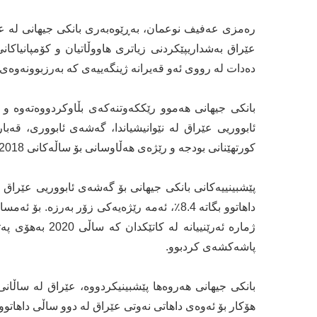
رەمزی عەفیف نوعمان، بەڕێوەبەری بانکی جیهانی لە عێر
دەدات لە رووی ئەو قەیرانە ژینگەییەی کە بەرزبوونەوەی
بانکی جیهانی هەموو رێککەوتنەکەی بڵاوکردووەتەوە و 
ئابووریی عێراق لە نێوانیشیاندا، گەشەی ئابووری، قەب
کورتهێنانی بودجە و رێژەی هەڵاوسانی بۆ ساڵەکانی 2018 تاوەکو 2023 بڵاوکردووەتەوە.
پێشبینییەکانی بانکی جیهانی بۆ گەشەی ئابووریی عێراق
پاشەکشەی کردبوو.
هۆکار بۆ ئەوەی داهاتی نەوتی عێراق لە دوو ساڵی داهاتوودا بەرزبێتەوە