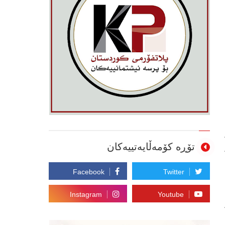
تۆڕە کۆمەڵایەتییەکان