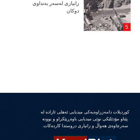
زانیاری لەسەر بەنداوی
دوكان
كوردپلات دامەزراوەیەكی میدیایی ئەهلی ئازادە لە
پێناو مۆدێلێكی نوێی میدیایی باوەڕپێكراو و بوونە
سەرچاوەی هەواڵ و زانیاری دروستدا كاردەكات.