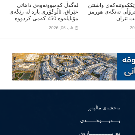
رێککەوتنەکەی واشنتن
لەگەڵ کەمبوونەوەی داهاتی
ترۆڵی تەنگەی هورمز
عێراق، ئاڵوگۆڕی پارە لە رێگەی
ت ئێران
مۆبایلەوە 50٪ کەمی کردووە
ئاب 06, 2026
نەخشەی ماڵپەڕ
پــــەیـــــوەنــــــدی
دەربـــــــــــــــارەی