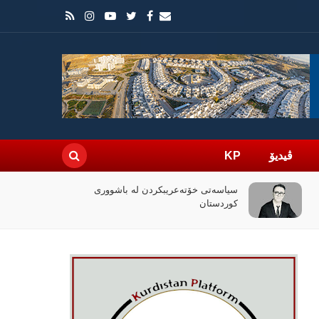
ڤیدیۆ
KP
چۆن فیلمی (ئۆدیسە)ی کریستۆفەر نۆلان
بووبە ڕووداوێکی جیهانی؟