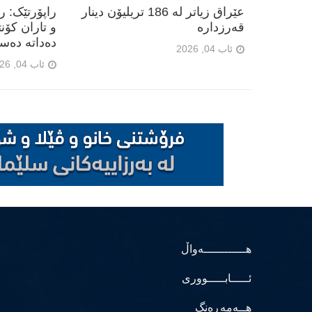
عێراق زیاتر لە 186 تریلیۆن دینار
راپۆرتێک: 
قەرزدارە
و تاران کۆن
دەداتە دەس
ئاب 04, 2026
ئاب 04, 2026
هــــــــــــەواڵ
ئـــــابـــــووری
هــەمەڕەنگ