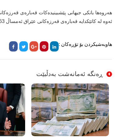
ئەوە لە کاتێکدایە قەبارەی قەرزەکانی عێراق ئەمساڵ 63 ملیار دۆلارە و 2020 بڕی 71 ملیار دۆلار بووە.
هاوبەشیکردن بۆ تۆڕەکان :
ڕەنگە ئەمانەشت بەدڵبێت