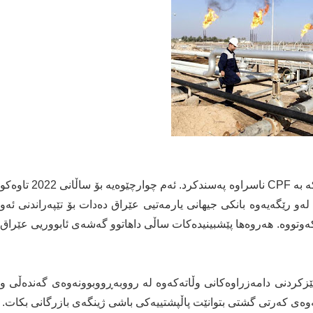
بانکی جیهانی چوارچێوەی نوێی هاوبەشی لەگەڵ عێراق کە بە CPF ناسراوە پەسندکرد. ئەم چوارچێوەیە بۆ ساڵانی 2022 تاوەکو
کە لەو رێگەیەوە بانکی جیهانی یارمەتیی عێراق دەدات بۆ تێپەراندنی ئەو
ەوتووە. هەروەها پێشبینیدەکات ساڵی داهاتوو گەشەی ئابووریی عێراق
هێزکردنی دامەزراوەکانی وڵاتەکەوە لە رووبەڕووبوونەوەی گەندەڵی و
ەوەی کەرتی گشتی بتوانێت پاڵپشتییەکی باشی ژینگەی بازرگانی بکات.