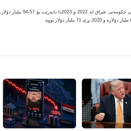
هەروەها بانکی جیهانی پێشبینیدەکات قەبارەی قەرزەکانی حکومەتی عێراق لە 2022 و 2023دا دابەزێت بۆ 57-54 ملیار دۆلار.