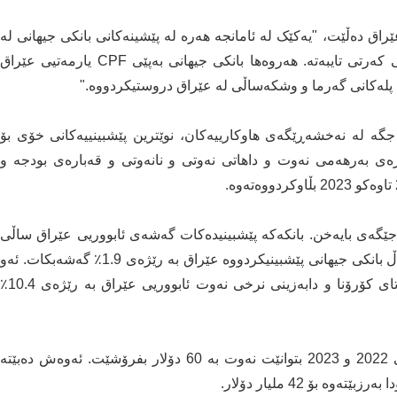
اق دەڵێت، "یەکێک لە ئامانجە هەرە لە پێشینەکانی بانکی جیهانی لە
عێراق بەشداریپێکردنی زیاتری هاووڵاتیان و کۆمپانیاکانی کەرتی تایبەتە. هەروەها بانکی جیهانی بەپێی CPF یارمەتیی عێراق
 پلەکانی گەرما و وشکەساڵی لە عێراق دروستیکردووە."
جگە لە نەخشەڕێگەی هاوکارییەکان، نوێترین پێشبینییەکانی خۆی بۆ
ارەی بەرهەمی نەوت و داهاتی نەوتی و نانەوتی و قەبارەی بودجە و
 جێگەی بایەخن. بانکەکە پێشبینیدەکات گەشەی ئابووریی عێراق ساڵی
داهاتوو بگاتە 8.4٪، ئەمە رێژەیەکی زۆر بەرزە. بۆ ئەمساڵ بانکی جیهانی پێشبینیکردووە عێراق بە رێژەی 1.9٪ گەشەبکات. ئەو
ژمارە ئەرێنییانە لە کاتێکدان کە ساڵی 2020 بەهۆی پەتای کۆرۆنا و دابەزینی نرخی نەوت ئابووریی عێراق بە رێژەی 10.4٪
بانکی جیهانی هەروەها پێشبینیکردووە، عێراق لە ساڵانی 2022 و 2023 بتوانێت نەوت بە 60 دۆلار بفرۆشێت. ئەوەش دەبێتە
 بۆ 42 ملیار دۆلار.