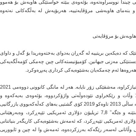
چیندا نووسراوەتەوە، بۆئەوەی ببێتە خواستێكی هاوبەش بۆ هەموو
 بنەمای هاوبەشی مرۆڤایەتییە، هەربۆیەش لە بەڵگەكانی نەتەوە
هاوبەش بۆ مرۆڤایەتی
 کە دەیکەین بریتییە لە گەڕان بەدوای بەختەوەریدا بۆ گەل و داوای
کخستنێكی مەزنی جیهانین. کۆمیۆنیستەکانی چین چەمکی كۆمەڵگەیەكی
، هەروەها ئەم چەمکەیان بەشێوەیەكی کرداری پەیڕەوکرد.
دەستپێشخەریی "پشتێنە و ەێگە" کە لەلایەن چینەوە پێشنیازکراوە، مەشقێکی زۆر نایابە. هەر لە مانگی کانوونی دووەمی 2021
ـەوە، چین 205 بەڵگەنامەی هەماهەنگیی لەگەڵ 171 وڵات و رێکخراوی نێودەوڵەتی واژۆكردووە، بۆئەوەی بەیەكەوە و
بەشێوەیەكی هاوبەش " پشتێنە و رێگە" دروست بکەن. لە ساڵی 2013 تاوەكو 2019 کۆی گشتیی بەهای کەڵەکەبووی بازرگانیی
کاڵاکان لەنێوان چین و وڵاتاندا بە درێژایی رێگەی "پشتێنە و ەێگە" 7,8 تریلیۆن دۆلاری ئەمریکیی تێپەڕکرد، وەبەرهێنانی
گەڵ وڵاتان بە درێژایی رێگەکە 110 ملیار دۆلاری ئەمریکیی تێپەڕکرد، كە ئەمەش بەشێوەیەکی کاریگەر بنیاتنانی
ی وڵاتانی لەسەر رێگەکە بەرزکردەوە، ئەمەش وا لە چین و ئابووریی