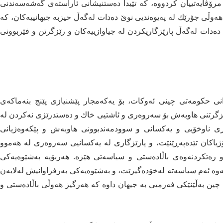
مرۆڤایەتییان كردووە، كە تێیدا دەستنیشانی ئاراستەی گەشەسەندنی
هەوڵی جۆرێك لە پەیوەندیی نوێ دەدات لەگەڵ حیزبە جیهانییەكان، كە
 دەدات لەگەڵ پارێزگاریكردن لە جیاوازییەكان و رێزگرتن و فێربوونی
ینلای، سەرۆكوەزیرانی حكومەتی چینی ئەوكات، بۆ یەكەمجار پێشنیازی پێنج بنەماكەی
ە رێزگرتنی هاوبەش بۆ سەروەری و ئاشتیی خاك و دەستدرێژی نەكردن لە
اری ناوخۆیی و یەكسانی و سوودمەندبوونی هاوبەش و پێكەوەژیانی
لۆژیاكان تێدەپەڕێنێت، و پارێزگاری لە یەكسانیی سەروەری لە هەموو
و رەتكردنەوەی باڵادەستی و سیاسەتی هێزە. هەربۆیە بەشێوەیەكی
انەوە ئەم سیاسەتە لەخۆدەگیرێت، و بەشێوەیەكی بەرفراوانیش لەلایەن
ین بەڵێنێكی فەرمیی بە جیهان داوە كە هەرگیز هەوڵی باڵادەستی و