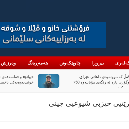
ەلەری
بیروڕا
چاوپێکەوتن
هەمەڕەنگ
وەرزش
تی عێراق،
«پیانۆ» و فەلسەفەی ناتەواوبوون
ئاڵوگۆڕی پارە لە رێگەی مۆبایلەوە 50٪
خوێندنەوەیەکی باختینی
رێتیی حیزبی شیوعیی چینی