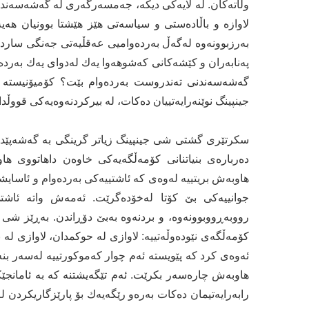
وڵاتەكان. لە لایەكی دیکە، جەمسەرگەری لە گەشەسەندنی
لاوازە و باڵادەستی و سیاسەتی هێز هێشتا بوونیان هەیە
بەرزبوونەوە لەگەڵ بەردەوامیی عەقڵیەتی جەنگی سارد. 
پەنابەران و كێشەكانی كەشوهەوا یەك لەدوای یەك بەردەو
گەشەسەندنی تەندروست بەردەوام بێت؟ كۆمیۆنیستە
جینپینگ نوێنەرایەتییان دەكات، لە بیركردنەوەیەكی قووڵدا
سكرتێری گشتی شی جینپینگ زیاتر گرینگی بە گەشەپێدان
دەربارەی بنیاتنانی كۆمەڵگەیەكی خاوەن داهاتووی هاو
هاوبەش بریتییە لەوەی كە ئاشتییەكی بەردەوام و ئاسایش
جوانییەكی بێ كۆتا لەخۆدەگرێت. ئەمەش واتە ئاش
رووبەڕووبوونەوە، و بردنەوە بەبێ دۆڕاندن. بەڕێز شی 
كۆمەڵگەی نێودەوڵەتییە: لاوازی لە حوكمدان، لاوازی لە 
ئەوەی كرد كە پێویستە ئەم چوار كەموكورتییە لەسەر بن
هاوبەش چارەسەر بكرێت. ئەم تێگەیشتنە كە بە ئامانجێ
رابەرایەتیمان دەكات بەرەو رێگەیەك بۆ پارێزگاریكردن