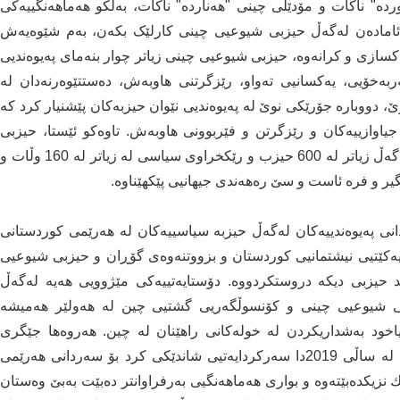
وردە" ناکات و مۆدێلی چینی "هەناردە" ناکات، بەڵکو هەماهەنگییەکی
ئامادەن لەگەڵ حیزبی شیوعیی چینی کارلێک بکەن، بەم شێوەیەش
چاکسازی و کرانەوە، حیزبی شیوعیی چینی زیاتر چوار بنەمای پەیوەندیی
بەخۆیی، یەکسانیی تەواو، رێزگرتنی هاوبەش، دەستتێوەرنەدان لە
، دووبارە جۆرێکی نوێ لە پەیوەندیی نێوان حیزبەكان پێشنیار کرد کە
اوازییەكان و رێزگرتن و فێربوونی هاوبەش. تاوەكو ئێستا، حیزبی
شیوعیی چینی چەندین شێوەی جۆراوجۆری پەیوەندیی لەگەڵ زیاتر لە 600 حیزب و رێکخراوی سیاسی لە زیاتر لە 160 وڵات و
یر و فرە ئاست و سێ رەهەندی جیهانیی پێکهێناوە.
نی پەیوەندییەكان لەگەڵ حیزبە سیاسییەکان لە هەرێمی کوردستانی
یەکێتیی نیشتمانیی کوردستان و بزووتنەوەی گۆڕان و حیزبی شیوعیی
 حیزبی دیکە دروستکردووە. دۆستایەتییەکی مێژوویی هەیە لەگەڵ
یزبی شیوعیی چینی و کۆنسوڵگەریی گشتیی چین لە هەولێر هەمیشە
اخود بەشداریكردن لە خولەكانی راهێنان لە چین. هەروەها جێگری
وەزیری بەشی نێودەوڵەتیی کۆمیتەی ناوەندی لی جون، لە ساڵی 2019دا سەركردایەتیی شاندێکی كرد بۆ سەردانی هەرێمی
ێك نزیکدەبێتەوە و بواری هەماهەنگیی بەرفراوانتر دەبێت بەبێ وەستان