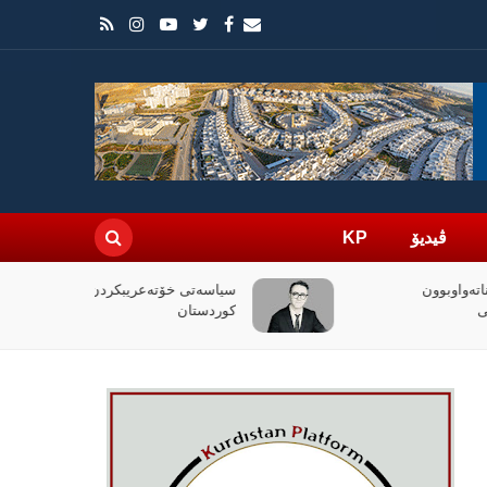
ڤیدیۆ
KP
سیاسەتی خۆتەعریبکردن لە باشووری
کوردستان