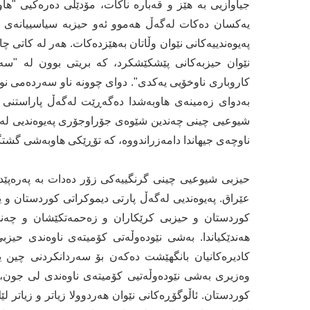
جیاوازیی بە هێز و قەبارە ناکات، مۆدێلی دەرەکیی "ها
یەکسان دەکات لەگەڵ هەموو ئەو حیزبە سیاسییانەی 
پەیوەندییەکانی نێوان وڵاتان بەهێزدەكات. هەر لە کاتی 
نێوان حیزبەكانی پێشكێشكرد، کە بریتی بوون لە "سەر
کاروباری ناوخۆیی یەکدی". دوای چوونە ناو سەردەمی نوێ
بەدوای زەمینەی هاوبەشدا دەگەڕێت لەگەڵ پاراستنی جی
ناوچەی جیهاندا دامەزراندووە، کە تۆڕێکی هاوبەشی گشتگ
حیزبی شیوعیی چینی گرنگییەكی زۆر دەدات بە پەرەپێدا
عێراق. پەیوەندیی لەگەڵ پارتی دیموکراتی کوردستان و 
کوردستان و حیزبی کرێکاران و زەحمەتکێشان و چەند
هەندێکیاندا. بەشی نێودەوڵەتی کۆمیتەی ناوەندی ح
کادیرەکانیان بانگهێشت دەکەن بۆ سەردانكردنی چین ی
کوردستان. ئاڵوگۆڕەکانی نێوان هەردوولا زیاتر و زیاتر ل