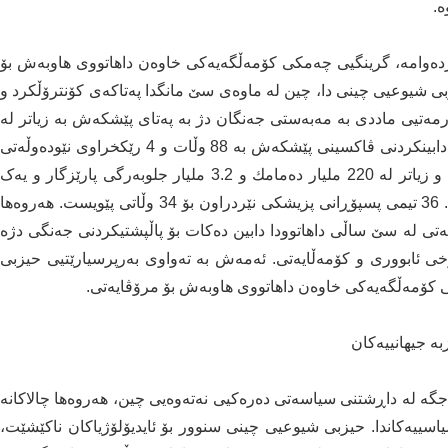
ە.
ەتای کۆڤید-19، كە ئێستاش بەردەوامە، گرینگیی چەمکی كۆمەڵگەیەكی خاوەن داهاتووی هاوبەش بۆ
بی شیوعیی چینی دا، چین لە ماوەی سێ مانگدا پەتاکەی كۆنترۆڵكرد و
ارمەتیی ماددی بە مەبەستی جەنگان دژ بە پەتای پێشکەش بە زیاتر لە
150 وڵات و 7 رێکخراوی نێودەوڵەتی کردووە، یارمەتیی دابینكردنی ڤاكسینی پێشكەش بە 88 وڵات و 4 رێکخراوی نێودەوڵەتی
کردووە و زیاتر لە 300 ملیۆن ژەمە ڤاكسینی بەخشیوە و زیاتر لە 220 ملیار دەمامك و 3.2 ملیار جلوبەرگی پارێزگار و یەک
ملیار کیتی تاقیکردنەوەی كۆرۆنای بۆ جیهان دابینکردووە. 36 تیمی پسپۆڕانی پزیشکی نێردراون بۆ 34 وڵاتی پێویست. هەروەها
ەتی لە سێ ساڵی داهاتوودا دابین دەکات بۆ پاڵپشتیکردنی جەنگی دژە
خی ئابووری و کۆمەڵایەتی. ئەمەش بە تەواوی بەرپرسیارێتیی حیزبی
كۆمەڵگەیەكی خاوەن داهاتووی هاوبەش بۆ مرۆڤایەتی.
ە جیهانییەکان
ە لە داڕشتنی سیاسەتی دەرەکیی نەتەوەیی چین، هەروەها چالاکانە
اسییەکاندا. حیزبی شیوعیی چینی سنوور بۆ ئایدیۆلۆژیاکان ناکێشێت،