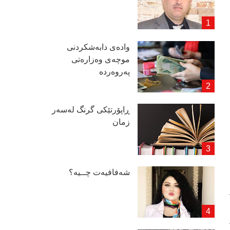
وادەی دابەشكردنی
موچەی وەزارەتی
پەروەردە
ڕاپۆرتێكی گرنگ لەسەر
زمان
شەفافیەت چــیە؟