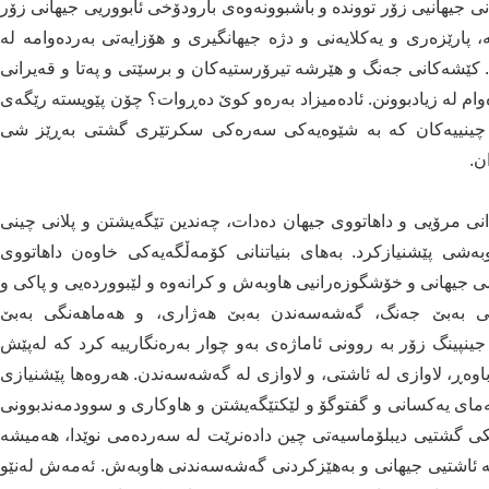
 جیهانیی زۆر تووندە و باشبوونەوەی بارودۆخی ئابووریی جیهانی زۆر
، پارێزەری و یەكلایەنی و دژە جیهانگیری و هۆزایەتی بەردەوامە لە
كێشەكانی جەنگ و هێرشە تیرۆرستیەكان و برسێتی و پەتا و قەیرانی
ام لە زیادبوونن. ئادەمیزاد بەرەو كوێ دەڕوات؟ چۆن پێویستە رێگەی
 چینییەكان كە بە شێوەیەكی سەرەكی سكرتێری گشتی بەڕێز شی
ن.
ی مرۆیی و داهاتووی جیهان دەدات، چەندین تێگەیشتن و پلانی چینی
بەشی پێشنیازكرد. بەهای بنیاتنانی كۆمەڵگەیەكی خاوەن داهاتووی
ی جیهانی و خۆشگوزەرانیی هاوبەش و كرانەوە و لێبووردەیی و پاكی و
تی بەبێ جەنگ، گەشەسەندن بەبێ هەژاری، و هەماهەنگی بەبێ
جینپینگ زۆر بە روونی ئاماژەی بەو چوار بەرەنگارییە كرد كە لەپێش
باوەڕ، لاوازی لە ئاشتی، و لاوازی لە گەشەسەندن. هەروەها پێشنیازی
ەمای یەكسانی و گفتوگۆ و لێكتێگەیشتن و هاوكاری و سوودمەندبوونی
كی گشتیی دیبلۆماسیەتی چین دادەنرێت لە سەردەمی نوێدا، هەمیشە
 لە ئاشتیی جیهانی و بەهێزكردنی گەشەسەندنی هاوبەش. ئەمەش لەنێو