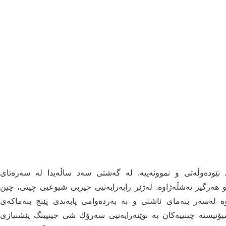
نێودەوڵەتی و نموونەییە. لە گەشتی سەد ساڵەیدا لە سەرەتای
 هەرگیز نەشڵەژاوە. لەژێر رابەرایەتیی حیزبی شیوعیی چینی، چین
لەسەر بنەمای ئاشتی و بە بەردەوامی پابەندی پێنج بنەماكەی
میۆنیستە چینییەكان بە نوێنەرایەتیی سەرۆك شی جینپینگ پێشنیازی