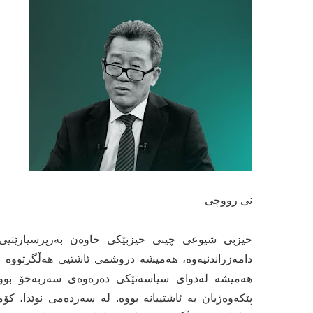
نی رووچی
حیزبی شیوعی چینی حیزبێكی خاوەن بەرپرسیارێتیی 
دامەزراندنیەوە، هەمیشە دروشمی ئاشتیی هەڵگرتووە و
هەمیشە لەدوای سیاسەتێكی دەرەوەی سەربەخۆ بووە 
پێكەوەژیان بە ئاشتییانە بووە. لە سەردەمی نوێدا، كۆ