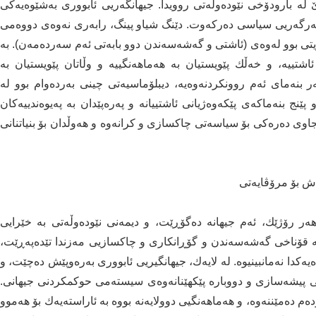
لە بارودۆخی نێودەوڵەتی روویدا. جیهانگەریی ئابووری بەشێوەیەكی
رگەریی سیاسی دەركەوت. دێنگ شیاو پینگ، رابەری نەوەی دووەمی
ی بوو لەوەی (ئاشتی و گەشەسەندن دوو بابەتی ئەم سەردەمەن). بە
شتییە، و خەڵك پێویستیان بە هەماهەنگییە و وڵاتان پێویستیان بە
بنەمای ئەم روونكردنەوەیە، دیبلۆماسیەتی چینی بەردەوام بوو لە
ج بنەماكەی پێكەوەژیانی ئاشتییانە و پەرەپێدان بە پەیوەندییەكان
جاوی دەرەكی بۆ سیاسەتی چاكسازی و كرانەوە و هەوڵدان بۆ بنیاتنانی
ەش بۆ مرۆڤایەتی
ەر رۆژێك، ئەم جیهانە دەگۆڕێت، و دیمەنی نێودەوڵەتی بە خێرایی
ە قۆناخی گەشەسەندن و گۆڕانكاری و چاكسازیی مەزندا تێدەپەڕێت،
كدا نەمانبینیوە. لە لایەك، جیهانگیریی ئابووری بەرەوپێش دەچێت، و
 پیشەسازی و دووبارە پێكهێنانەوەی سیستەمی حوكمكردنی جیهانی.
م دەمێننەوە، و هەماهەنگیی دوولایەنە بووە بە ئاراستەیەك بۆ هەموو