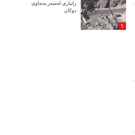
زانیاری لەسەر بەنداوی
دوكان