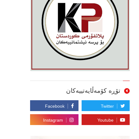
تۆڕە کۆمەڵایەتییەکان