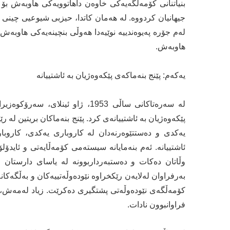
بنیاتنانی كۆمەڵگەیەكی خاوەن داهاتوویەكی هاوبەش بۆ 
جیهانیان كردووە. لە هەمان كاتدا، حیزبی شیوعیی چینی 
لەم جۆرە پەیوەندییە نوێیەدا هەوڵی بنچینەیەكی هاوبەش
هاوبەش.
یەكەم: پێنج بنەماكەی پێكەوەژیان بە ئاشتییانە
لە سەرەتاكانی ساڵی 1953، ژاو ئ
پێكەوەژیان بە ئاشتییانەی كرد. پێنج بنەماكان بریتین ل
یەکدی و دەستتێوەرنەدان لە كاروباری یەكدی، كاروب
ئاشتییانە. ئەم بنەمایانە سیستەمی كۆمەڵایەتی و ئایدۆ
وڵاتان دەكات و دەستبەرداربوونە لە یاسای دارستان 
بەرفراوان لەلایەن رێكخراوە نێودەوڵەتییەكان و بەڵگەك
كۆمەڵگەی نێودەوڵەتی پشتگیری دەكرێت. زیاد لەمەش، چ
فراوانبوون نادات.