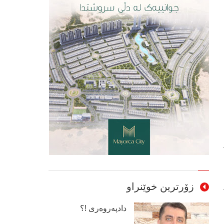
زۆرترین خوێنراو
دادپەروەری !؟