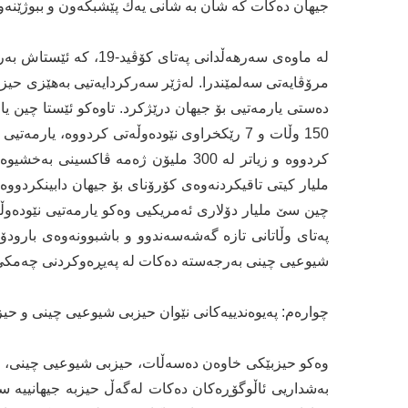
جیهان دەکات کە شان بە شانی یەك پێشبکەون و ببوژێنەو
لە ماوەی سەرهەڵدانی پ
مرۆڤایەتی سەلمێندرا. لەژێر سەرکردایەتیی بەهێزی حیز
دەستی یارمەتیی بۆ جیهان درێژكرد. تاوەكو ئێستا چین ی
چین سێ ملیار دۆلاری ئەمریکیی وەکو یارمەتیی نێودەوڵ
پەتای وڵاتانی تازە گەشەسەندوو و باشبوونەوەی بارودۆ
شیوعیی چینی بەرجەستە دەکات لە پەیڕەوكردنی چەمکی 
چوارەم: پەیوەندییەکانی نێوان حیزبی شیوعیی چینی و حیزب
وەکو حیزبێكی خاوەن دەسەڵات، حیزبی شیوعیی چینی، جگ
بەشداریی ئاڵوگۆڕەكان دەكات لەگەڵ حیزبە جیهانییە سی