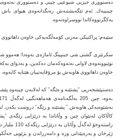
دەستووری حیزبی شیوعیی چینی و دەستووری نەتەوەیی 
چینییەك. ئەم تێگەیشتنەش رەنگدانەوەی هیوای باش و
یەكگرتووەكاندا نووسراوەتەوە.
سێیەم: پراکتیکی مەزنی كۆمەڵگەیەكی خاوەن داهاتووی 
سکرتێری گشتی شی جینپینگ ئاماژەی بەوەدا: هەموو شتێک
نوێبوونەوەی لاوانی نەتەوەكەمان دەکەین، و بەدوای یە
خاوەن داهاتووی هاوبەش بۆ مرۆڤایەتییان هێنایە كایەوە
راستەوخۆ لە
ژێرخان و پەرەپێدانی وزە و دامەزراندن و بژێویی خەڵک