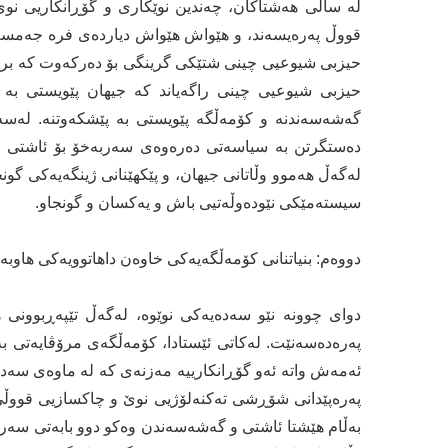
لە ساڵی هەشتاكان، چەندین نوێكاری و گۆڕانكاریی نوێ 
قووڵ پەرەیسەند، و هێواش هێواش دیاردەی فرە جەمسە
حیزبی شیوعیی چینی شتێكی گرینگی بۆ دەركەوت كە بریت
حیزبی شیوعیی چینی راگەیاند كە جیهان پێویستی بە ئا
گەشەسەندنە و كۆمەڵگە پێویستی بە پێشكەوتنە. لەسەر 
دەستگرتن بە سیاسەتی دەرەوەی سەربەخۆ بۆ ئاشتی و پێن
لەگەڵ هەموو وڵاتانی جیهان، و پێكهێنانی ژینگەیەكی گون
سیستەمێكی نێودەوڵەتیی باش و یەكسان و گونجاو.
دووەم: بنیاتنانی كۆمەڵگەیەكی خاوەن داهاتوویەكی هاوب
دوای چوونە نێو سەدەیەكی نوێوە، لەگەڵ تێپەڕبوونی ه
پەرەدەسەنێت. لەكاتی ئێستادا، كۆمەڵگەی مرۆڤایەتی ب
ئەمەش واتە ئەو گۆڕانكارییە مەزنەی كە لە ماوەی سەدەیە
پەرەپێدانی شۆڕشی تەكنەلۆژیی نوێ و چاكسازیی قووڵی
بەڵام هێشتا ئاشتی و گەشەسەندن وەكو دوو بابەتی سەردە