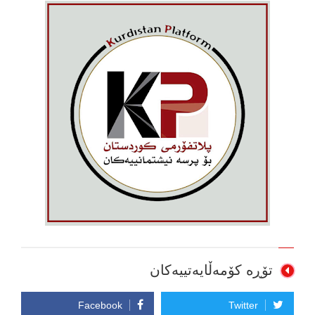
تۆڕە کۆمەڵایەتییەکان