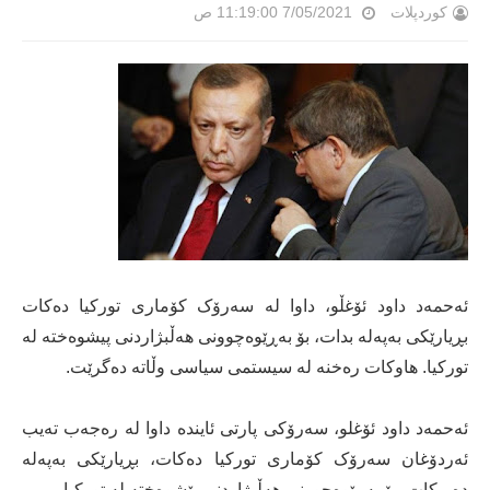
کوردپلات
7/05/2021 11:19:00 ص
ئەحمەد داود ئۆغڵو، داوا لە سەرۆک کۆماری تورکیا دەکات
بڕیارێکی بەپەلە بدات، بۆ بەڕێوەچوونی هەڵبژاردنی پیشوەختە لە
تورکیا. هاوکات رەخنە لە سیستمی سیاسی وڵاتە دەگرێت.
ئەحمەد داود ئۆغلو، سەرۆکی پارتی ئایندە داوا لە رەجەب تەیب
ئەردۆغان سەرۆک کۆماری تورکیا دەکات، بڕیارێکی بەپەلە
دەربکات، بۆ بەڕێوەچوونی هەڵبژاردنی پێشوەختە لە تورکیا.