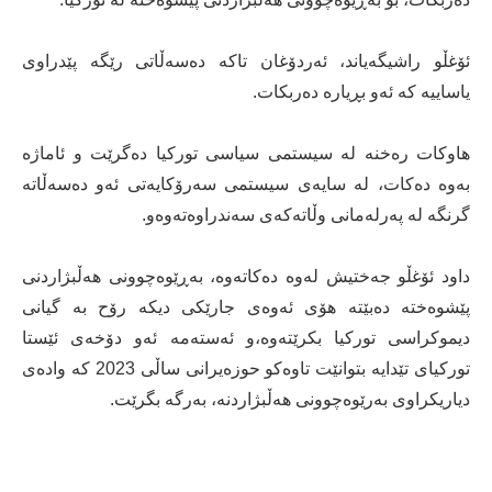
ئۆغڵو راشیگەیاند، ئەردۆغان تاکە دەسەڵاتی رێگە پێدراوی
یاساییە کە ئەو بڕیارە دەربکات.
هاوکات رەخنە لە سیستمی سیاسی تورکیا دەگرێت و ئاماژە
بەوە دەکات، لە سایەی سیستمی سەرۆکایەتی ئەو دەسەڵاتە
گرنگە لە پەرلەمانی وڵاتەکەی سەندراوەتەوەو.
داود ئۆغڵو جەختیش لەوە دەکاتەوە، بەڕێوەچوونی هەڵبژاردنی
پێشوەختە دەبێتە هۆی ئەوەی جارێکی دیکە رۆح بە گیانی
دیموکراسی تورکیا بکرێتەوە،و ئەستەمە ئەو دۆخەی ئێستا
تورکیای تێدایە بتوانێت تاوەکو حوزەیرانی ساڵی 2023 کە وادەی
دیاریکراوی بەرێوەچوونی هەڵبژاردنە، بەرگە بگرێت.