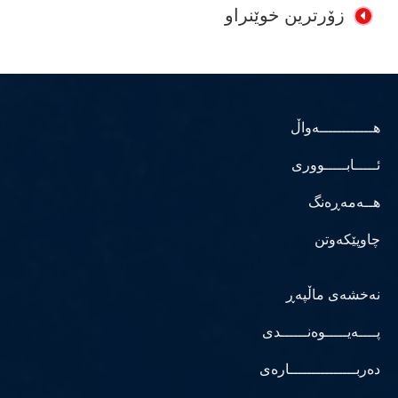
زۆرترین خوێنراو
هــــــــــــەواڵ
ئـــــابـــــووری
هــەمەڕەنگ
چاوپێکەوتن
نەخشەی ماڵپەڕ
پــــەیـــــوەنــــــدی
دەربـــــــــــــــارەی