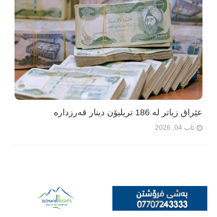
عێراق زیاتر لە 186 تریلیۆن دینار قەرزدارە
ئاب 04, 2026