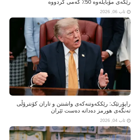
رێگەی مۆبایلەوە 50٪ کەمی کردووە
ئاب 06, 2026
راپۆرتێک: رێککەوتنەکەی واشنتن و تاران کۆنترۆڵی
تەنگەی هورمز دەداتە دەست ئێران
ئاب 04, 2026