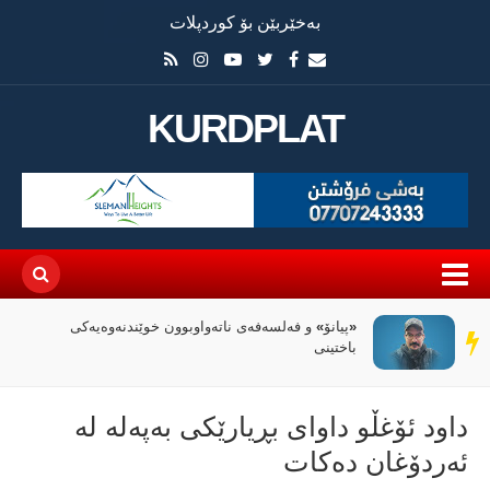
بەخێربێن بۆ کوردپلات
KURDPLAT
«پیانۆ» و فەلسەفەی ناتەواوبوون خوێندنەوەیەکی
سەر
باختینی
دێڕ
داود ئۆغڵو داوای بڕیارێکی بەپەلە لە
ئەردۆغان دەکات