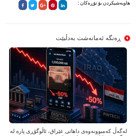
هاوبەشیکردن بۆ تۆڕەکان :
ڕەنگە ئەمانەشت بەدڵبێت
لەگەڵ کەمبوونەوەی داهاتی عێراق، ئاڵوگۆڕی پارە لە