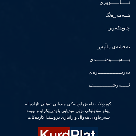
ئـــــابـــــووری
هــەمەڕەنگ
چاوپێکەوتن
نەخشەی ماڵپەڕ
پــــەیـــــوەنــــــدی
دەربـــــــــــــــارەی
ئـــــەرشــــــیـــــف
كوردپلات دامەزراوەیەكی میدیایی ئەهلی ئازادە لە
پێناو مۆدێلێكی نوێی میدیایی باوەڕپێكراو و بوونە
سەرچاوەی هەواڵ و زانیاری دروستدا كاردەكات.