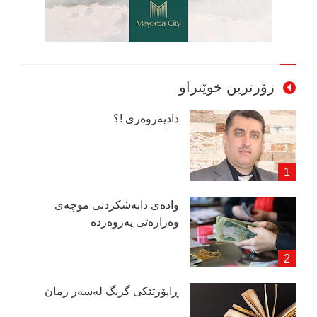
زۆرترین خوێنراو
دادپەروەری !؟
وادەی دابەشكردنی موچەی
وەزارەتی پەروەردە
ڕاپۆرتێكی گرنگ لەسەر زمان