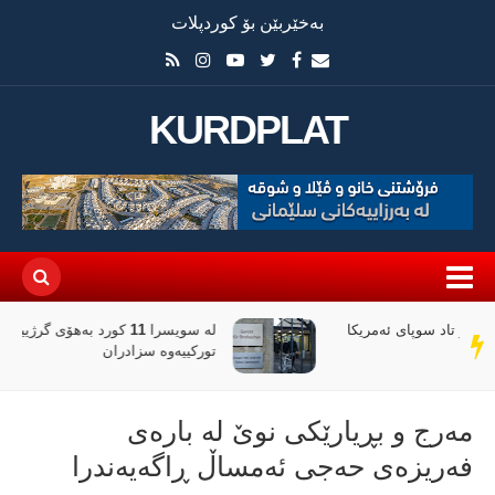
بەخێربێن بۆ کوردپلات
KURDPLAT
لە سویسرا 11 کورد بەهۆی گرژییەکانی فێستیڤاڵێکی
سەر
تورکییەوە سزادران
دێڕ
مه‌رج و بڕیارێكی نوێ له‌ باره‌ی
فه‌ریزه‌ی حه‌جی ئه‌مساڵ ڕاگه‌یه‌ندرا