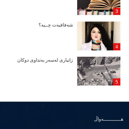
شەفافیەت چــیە؟
زانیاری لەسەر بەنداوی دوكان
هــــــــــــەواڵ