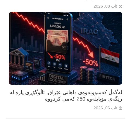
ئاب 08, 2026
لەگەڵ کەمبوونەوەی داهاتی عێراق، ئاڵوگۆڕی پارە لە
رێگەی مۆبایلەوە 50٪ کەمی کردووە
ئاب 06, 2026