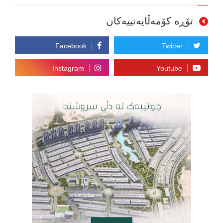
تۆڕە کۆمەڵایەتییەکان