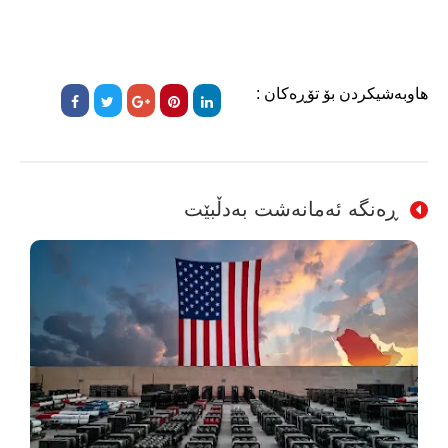
هاوبەشیکردن بۆ تۆڕەکان :
ڕەنگە ئەمانەشت بەدڵبێت