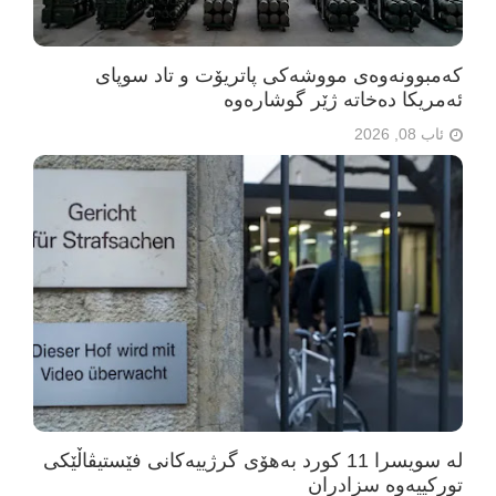
کەمبوونەوەی مووشەکی پاتریۆت و تاد سوپای
ئەمریکا دەخاتە ژێر گوشارەوە
ئاب 08, 2026
لە سویسرا 11 کورد بەهۆی گرژییەکانی فێستیڤاڵێکی
تورکییەوە سزادران