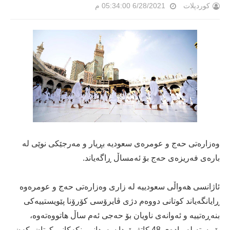
کوردپلات
6/28/2021 05:34:00 م
وه‌زاره‌تی حه‌ج و عومره‌ی سعودیه‌ بڕیار و مه‌رجێكی نوێی له‌
باره‌ی فه‌ریزه‌ی حه‌ج بۆ ئه‌مساڵ ڕاگه‌یاند.
ئاژانسی هه‌واڵی سعودییه‌ له‌ زاری وه‌زاره‌تی حه‌ج و عومره‌وه‌
ڕایانگه‌یاند كوتانی دووه‌م دژی ڤایرۆسی كۆرۆنا پێویستییه‌كی
بنه‌ڕه‌تییه‌ و ئه‌وانه‌ی ناویان بۆ حه‌جی ئه‌م ساڵ هاتووه‌ته‌وه‌،
پێویسته‌ له‌ واده‌ی 48 كاتژمێردا سه‌ردانی بنكه‌كانی كوتان بكه‌ن