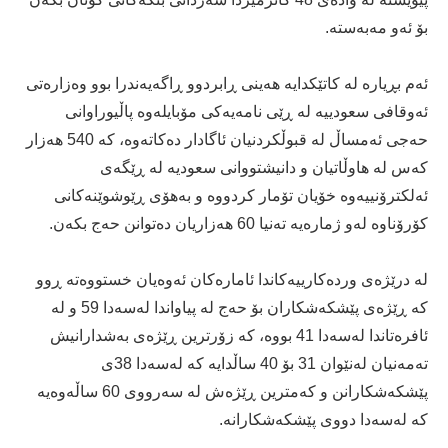
بۆ ئه‌و مه‌به‌سته‌.
ئه‌م بڕیاره‌ له‌ كاتێكدایه‌ هه‌ینی ڕابردوو ڕاگه‌یه‌ندرا بوو وه‌زاره‌تی
ئه‌وقافی سعودییه‌ له‌ ڕێى نامه‌یه‌كی مۆبایله‌وه‌ پاڵیوراوانی
حه‌جی ئه‌مساڵ له‌ قبوڵكردنیان ئاگادار ده‌كاته‌وه‌، كه‌ 540 هه‌زار
كه‌س له‌ هاوڵاتیان و دانیشتووانی سعودیه‌ له‌ ڕێگه‌ی
ئه‌لكترۆنییه‌وه‌ خۆیان تۆمار كردووه‌ و به‌هۆی ڕێوشوێنه‌كانی
كۆرۆناوه‌ له‌و ژماره‌یه‌ ته‌نیا 60 هه‌زاریان ده‌توانن حه‌ج بكه‌ن.
له‌ درێژه‌ی ورده‌كارییه‌كاندا ئاماره‌كان ئه‌وه‌یان خستووه‌ته‌ ڕوو
كه‌ ڕێژه‌ی پێشكه‌شكاران بۆ حه‌ج له‌ پیاواندا له‌سه‌دا 59 و له‌
ئافره‌تاندا له‌سه‌دا 41 بووه‌، كه‌ زۆرترین ڕێژه‌ی به‌شدارانیش
ته‌مه‌نیان له‌نێوان 31 بۆ 40 ساڵدایه‌ كه‌ له‌سه‌دا 38ی
پێشكه‌شكارانن و كه‌مترین ڕێژه‌ش له‌ سه‌رووی 60 ساڵه‌وه‌یه‌
كه‌ له‌سه‌دا دووی پێشكه‌شكارانه‌.