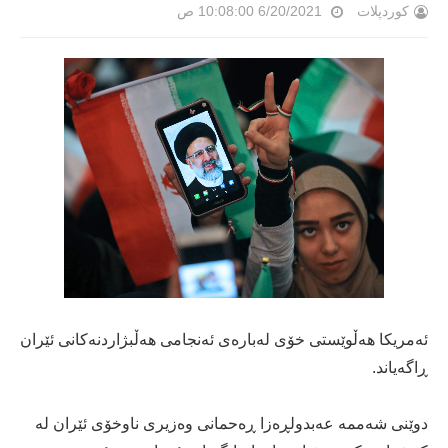
کوردپلات
6/20/2021 10:08:00 ص
ئەمریكا هەڵوێستی خۆی لەبارەی ئەنجامی هەڵبژاردنەكانی ئێران
ڕاگەیاند.
دوێنی شەممە عەبدولڕەزا ڕەحمانی وەزیری ناوخۆی ئێران لە