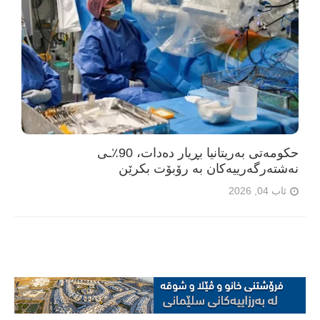
حکومەتی بەریتانیا بڕیار دەدات، 90٪ـی
نەشتەرگەرییەکان بە رۆبۆت بکرێن
ئاب 04, 2026