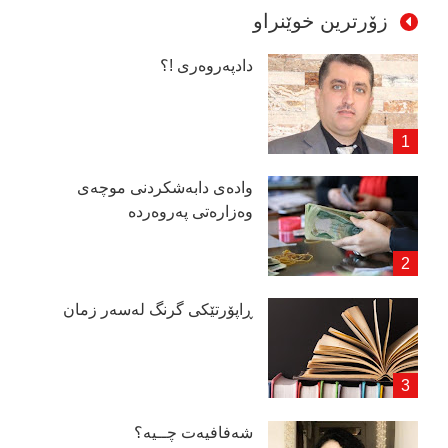
زۆرترین خوێنراو
دادپەروەری !؟
وادەی دابەشكردنی موچەی
وەزارەتی پەروەردە
ڕاپۆرتێكی گرنگ لەسەر زمان
شەفافیەت چــیە؟