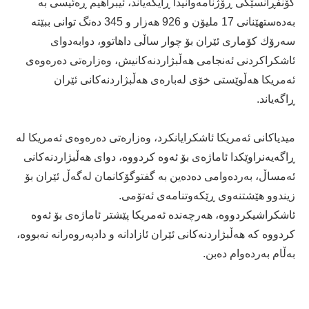
كۆنفڕانسێكی ڕۆژنامەوانیدا ڕایگەیاند، ئیبراهیم ڕەئیسی بە
بەدەستهێنانی 17 ملیۆن و 926 هەزار و 345 دەنگ توانی ببێتە
سەرۆك كۆماری ئێران بۆ چوار ساڵی داهاتوو، دوابەدوای
ئاشكراكردنی ئەنجامی هەڵبژاردنەكانیش، وەزارەتی دەرەوەی
ئەمریكا هەڵوێستی خۆی لەبارەی هەڵبژاردنەكانی ئێران
ڕاگەیاند.
میدیاكانی ئەمریكا ئاشكرایانكرد، وەزارەتی دەرەوەی ئەمریكا لە
ڕاگەیەنراوێكدا ئاماژەی بۆ ئەوە كردووە، دوای هەڵبژاردنەكانی
ئەمساڵ، بەردەوامی دەدەین بە گفتوگۆكانمان لەگەڵ ئێران بۆ
زیندوو هێشتنەوی ڕێكەوتنامەی ئەتۆمی.
ئاشكراشیكردووە، هەرچەندە ئەمریكا پێشتر ئاماژەی بۆ ئەوە
كردووە كە هەڵبژاردنەكانی ئێران ئازادانە و دادپەروەرانە نەبووە،
بەڵام بەردەوام دەبن.