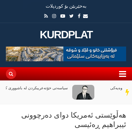
بەخێربێن بۆ کوردپلات
KURDPLAT
سیاسەتی خۆتەعریبکردن لە باشووری کوردستان
سەر
دێڕ
هەڵوێستی ئەمریكا دوای دەرچوونی
ئیبراهیم ڕەئیسی