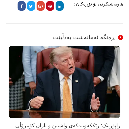
هاوبەشیکردن بۆ تۆڕەکان :
ڕەنگە ئەمانەشت بەدڵبێت
راپۆرتێک: رێککەوتنەکەی واشنتن و تاران کۆنترۆڵی