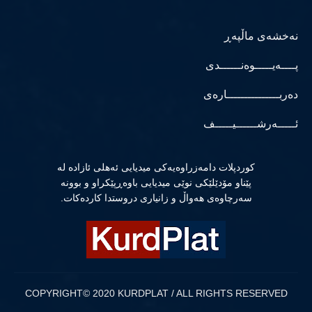
نەخشەی ماڵپەڕ
پــــەیـــــوەنــــــدی
دەربـــــــــــــــارەی
ئـــــەرشــــــیـــــف
كوردپلات دامەزراوەیەكی میدیایی ئەهلی ئازادە لە
پێناو مۆدێلێكی نوێی میدیایی باوەڕپێكراو و بوونە
سەرچاوەی هەواڵ و زانیاری دروستدا كاردەكات.
COPYRIGHT© 2020 KURDPLAT / ALL RIGHTS RESERVED