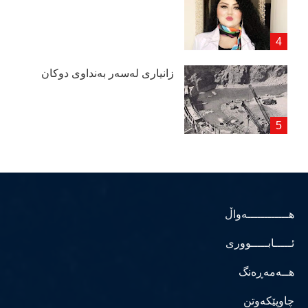
زانیاری لەسەر بەنداوی دوكان
هــــــــــــەواڵ
ئـــــابـــــووری
هــەمەڕەنگ
چاوپێکەوتن