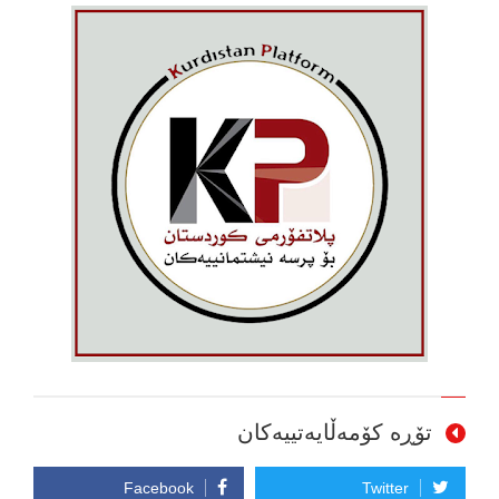
تۆڕە کۆمەڵایەتییەکان