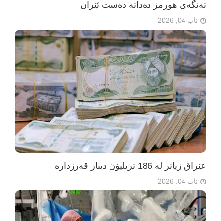
تەنگەی هورمز دەداتە دەست ئێران
ئاب 04, 2026
عێراق زیاتر لە 186 تریلیۆن دینار قەرزدارە
ئاب 04, 2026