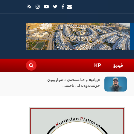
ڤیدیۆ
KP
سیاسەتی خۆتەعریبکردن لە باشووری
کوردستان