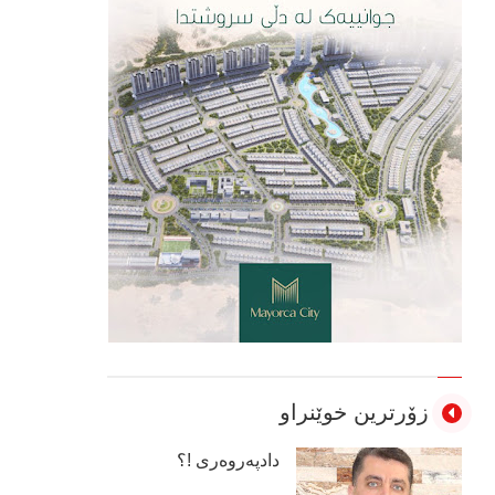
زۆرترین خوێنراو
دادپەروەری !؟