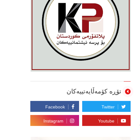
تۆڕە کۆمەڵایەتییەکان