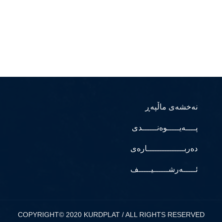
نەخشەی ماڵپەڕ
پــــەیـــــوەنــــــدی
دەربـــــــــــــــارەی
ئـــــەرشــــــیـــــف
COPYRIGHT© 2020 KURDPLAT / ALL RIGHTS RESERVED