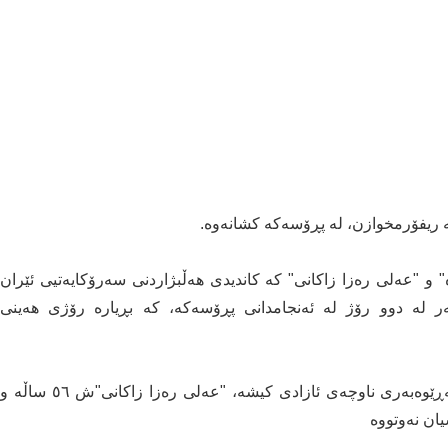
کە ریفۆرمخوازن، لە پڕۆسەکە کشانەوە.
ە" و "عەلی رەزا زاکانی" کە کاندیدی ھەڵبژاردنی سەرۆکایەتیی ئێران
ر لە دوو رۆژ لە ئەنجامدانی پڕۆسەکە، کە بڕیارە رۆژی ھەینی
"موحسین میھرعەلیزادە" ٦٥ ساڵە و ئەندامی لیژنەی بەڕێوەبەری ناوچەی ئازادی کیشە، "عەلی رەزا زاکانی"ش ٥٦ ساڵە و
یان نەوتووە