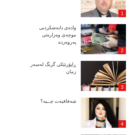
وادەی دابەشكردنی
موچەی وەزارەتی
پەروەردە
ڕاپۆرتێكی گرنگ لەسەر
زمان
شەفافیەت چــیە؟