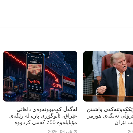
رێککەوتنەکەی واشنتن
لەگەڵ کەمبوونەوەی داهاتی
ترۆڵی تەنگەی هورمز
عێراق، ئاڵوگۆڕی پارە لە رێگەی
ت ئێران
مۆبایلەوە 50٪ کەمی کردووە
ئاب 06, 2026