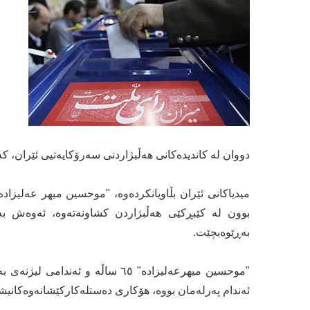
دووان لە کاندیدەکانی ھەڵبژاردنی سەرۆکایەتیی ئێران، 
میدیاکانی ئێران بڵاویانکردەوە، "موحسین میھر عەلیزاد
بوون لە کێبڕکێی ھەڵبژاردن کشاونەتەوە، ئەوەش بە
بەڕێوەبچێت.
ئەندام پەرلەمان بووە، ھۆکاری دەستلەکارکێشانەوەکانیش