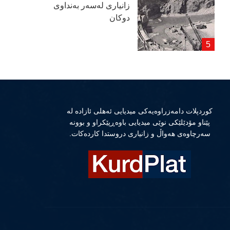
زانیاری لەسەر بەنداوی
دوكان
كوردپلات دامەزراوەیەكی میدیایی ئەهلی ئازادە لە
پێناو مۆدێلێكی نوێی میدیایی باوەڕپێكراو و بوونە
سەرچاوەی هەواڵ و زانیاری دروستدا كاردەكات.