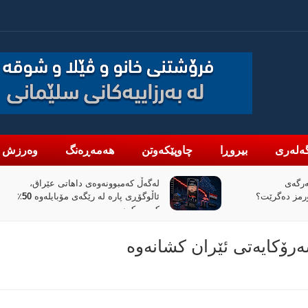
ەلەری
بیروڕا
چاوپێکەوتن
هەمەڕەنگ
وەرزش
هاتی عێراق،
«پیانۆ» و فەلسەفەی ناتەواوبوون
ئاڵوگۆڕی پارە لە رێگەی مۆبایلەوە 50٪
خوێندنەوەیەکی باختینی
ەرۆکایەتی ئێران کشانەوە