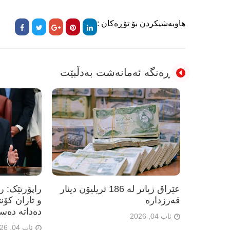
هاوبەشیکردن بۆ تۆڕەکان :
ڕەنگە ئەمانەشت بەدڵبێت
عێراق زیاتر لە 186 تریلیۆن دینار
راپۆرتێک: 
قەرزدارە
و تاران کۆن
دەداتە دەس
ئاب 04, 2026
ئاب 04, 2026