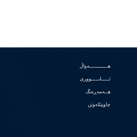
هــــــــــــەواڵ
ئـــــابـــــووری
هــەمەڕەنگ
چاوپێکەوتن