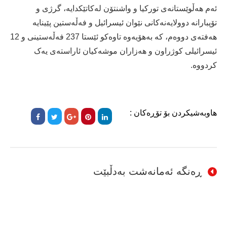
ئەم هەڵوێستانەی تورکیا و واشنتۆن لەکاتێکدایە، گرژی و
تۆپبارانە دوولایەنەكانی نێوان ئیسرائیل و فەڵەستین پێینایە
هەفتەی دووەم، کە بەهۆیەوە تاوەکو ئێستا 237 فەڵەستینی و 12
ئیسرائیلی کوژراون و هەزاران موشەکیان ئاراستەی یەک
کردووە.
هاوبەشیکردن بۆ تۆڕەکان :
ڕەنگە ئەمانەشت بەدڵبێت