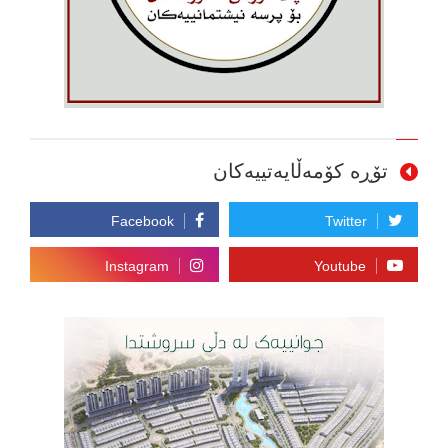
تۆڕە کۆمەڵایەتییەکان