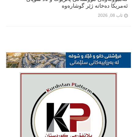
ئەمریکا دەخاتە ژێر گوشارەوە
ئاب 08, 2026