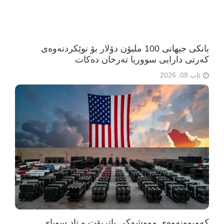
بانکی جیهانی 100 ملیۆن دۆلار بۆ نوێکردنەوەی
کەرتی دارایی سووریا تەرخان دەکات
ئاب 08, 2026
کەمبوونەوەی مووشەکی پاتریۆت و تاد سوپای