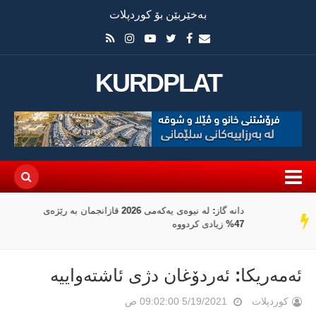
بەخێربێن بۆ کوردپلات
KURDPLAT
بانکی جیهانی 100 ملیۆن دۆلار بۆ نوێکردنەوەی کەرتی
سەر
دارایی سووریا تەرخان دەکات
دێڕ
ئەمەریکا: ئەردۆغان دژی ئاشتەواییە
کوردپلات
5/19/2021 09:02:00 ص