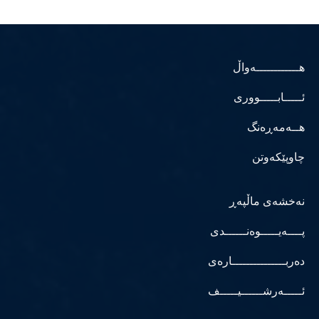
هــــــــــــەواڵ
ئـــــابـــــووری
هــەمەڕەنگ
چاوپێکەوتن
نەخشەی ماڵپەڕ
پــــەیـــــوەنــــــدی
دەربـــــــــــــــارەی
ئـــــەرشــــــیـــــف