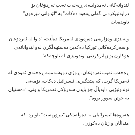
لێدوانەکانی ئەمدواییەی ڕەجەب تەیب ئەردۆغان بۆ
دژایەتییکردنی گەلی یەهود دەکات” بە “لێدوانی قێزەون”
ناویدەبات.
وتەبێژی وەزارەتی دەرەوەی ئەمریکا دەڵێت، “داوا لە ئەردۆغان
و سەرکردەکانی تورکیا دەکەین دەستهەڵگرن لەو لێدوانانەی
هۆکارن بۆ زیاترکردنی توندوتیژی لە ناوچەکە”.
ڕەجەب تەیب ئەردۆغان، ڕۆژی دووشەممە ڕەخنەی ئەوەی لە
ئەمریكا گرت، كە پشتگیریی ئیسرائیل دەكات، تۆمەتی
توندوتیژیی دایەپاڵ جۆ بایدن سەرۆکی ئەمریکا و وتی، “دەستیان
بە خوێن سوور بووە”.
هەروەها ئیسرائیلی بە دەوڵەتێکی “تیرۆریست” ناوبرد، کە
منداڵان و ژنان دەکوژن.