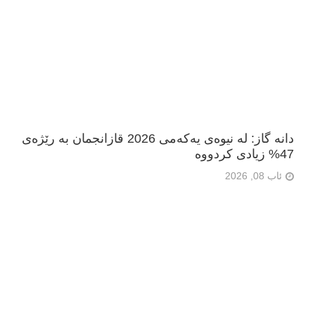
دانە گاز: لە نیوەی یەکەمی 2026 قازانجمان بە رێژەی
47% زیادی کردووە
ئاب 08, 2026