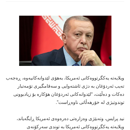
ویلایەتە یەکگرتووەکانی ئەمریکا، بەهۆی لێدوانەكانیەوە، ڕەجەب
تەیب ئەردۆغان بە دژی ئاشتەوایی و سەقامگیری تۆمەتبار
دەکات و دەڵێت، “لێدوانەكانی ئەردۆغان هۆکارە بۆ زیادبوونی
توندوتیژی لە خۆرهەڵاتی ناوەڕاست”.
نید پرایس، وتەبێژی وەزارەتی دەرەوەی ئەمریکا ڕایگەیاند،
ویلایەتە یەکگرتووەکانی ئەمریکا بە توندی سەرکۆنەی