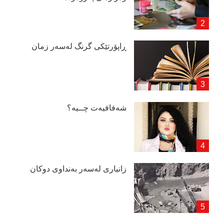
ڕاپۆرتێكی گرنگ لەسەر زمان
شەفافیەت چــیە؟
زانیاری لەسەر بەنداوی دوكان