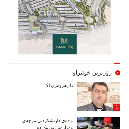
زۆرترین خوێنراو
دادپەروەری !؟
وادەی دابەشكردنی موچەی
وەزارەتی پەروەردە