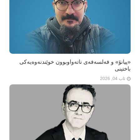
«پیانۆ» و فەلسەفەی ناتەواوبوون خوێندنەوەیەکی
باختینی
ئاب 04, 2026