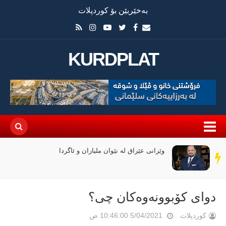
بەخێربێن بۆ کوردپلات
KURDPLAT
وێرانی عێراق لە نێوان ملیاران و ئاگردا
سەر
دێڕ
دوای كۆبوونەوەكان چی؟
کوردپلات
5/04/2021 10:46:00 ص