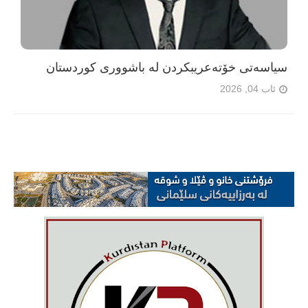
سیاسەتی خۆتەعریبکردن لە باشووری کوردستان
ئاب 04, 2026