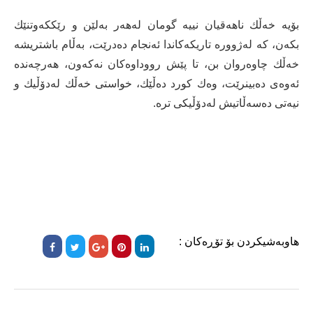
‎بۆیە خەڵك ناهەقیان نییە گومان لەهەر بەلێن و رێككەوتنێك
بكەن، كە لەژوورە تاریكەكاندا ئەنجام دەدرێت، بەڵام باشتریشە
خەڵك چاوەروان بن، تا پێش رووداوەكان نەكەون، هەرچەندە
ئەوەی دەبینرێت، وەك كورد دەڵێك، خواستی خەڵك لەدۆڵیك و
نیەتی دەسەڵاتیش لەدۆڵیكی ترە.
هاوبەشیکردن بۆ تۆڕەکان :