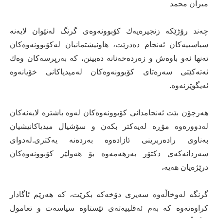
میران محمد
‎چەند رۆژێكە زنجیرەیەك كۆبوونەوەی گرنگ لەنێوان لایەنە
سیاسییەكان ئەنجام دەدرێت، هاونیشتمانیان لەكۆبوونەوەكان
تەنها ئەو باوەش و زەردەخەنانە دەبینن، كە بەرپرسەكان وەك
ئەتەكێتی سەرەتای كۆبوونەوەكان لەمیدیاكانی خۆیانەوە
ئەیگوێزنەوە.
‎هەرچۆن بێت ئەنجامدانی كۆبوونەوەكان لەوە باشترە لایەنەكان
لەدوورەوە مۆڕە لەیەكتر بكەن و سۆشیال میدیاكانیشیان
بەناوی رادەربرینی ئازادەوە بەردەنە یەكتری.لەدوای
سەردانەكەی دكتۆر بەرهەمەوە بۆ هەولێر كۆبوونەوەكان
درێژەیان هەیە،
‎گرنگە لەوخاڵەوە سەیری دۆخەكە بكرێت، کە ھەرێم ئاگادار
کراوەتەوە کە بەم ئەقلییەتەی ئێستاوە سیاسەت و تعامول