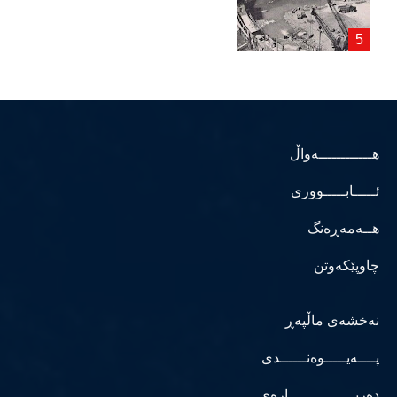
هــــــــــــەواڵ
ئـــــابـــــووری
هــەمەڕەنگ
چاوپێکەوتن
نەخشەی ماڵپەڕ
پــــەیـــــوەنــــــدی
دەربـــــــــــــــارەی