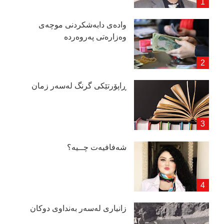
وادەی دابەشكردنی موچەی
وەزارەتی پەروەردە
ڕاپۆرتێكی گرنگ لەسەر زمان
شەفافیەت چــیە؟
زانیاری لەسەر بەنداوی دوكان