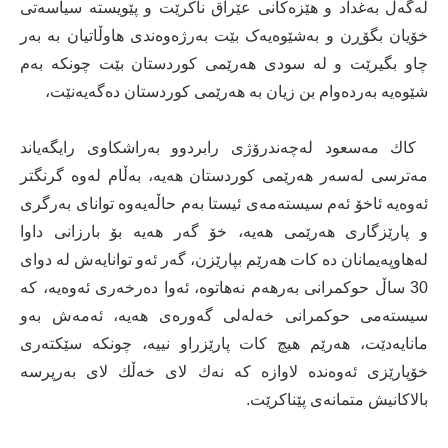
لەگەڵ بەغداد و ھێزەکانی عێراق ناکرێت و پێویستە سیاسەتی
خۆیان بگۆڕن و بەشێوەیەک بێت بەرژەوەندی ھاوڵاتیان بە بەر
چاو بگیرێت و لە سودی ھەرێمی کوردستان بێت چونکە بەم
شێوەیە بەردەوام بن زیان بە ھەرێمی کوردستان دەگەیەنێت،
‎ كاك مەسعود لەچەندرۆژی رابردوو بەراشكاوی رایگەیاند
مەترسی لەسەر هەرێمی كوردستان هەیە، بەڵام لەوە گرنگتر
ئەوەیە ئاخۆ ئەم سیستەمەی ئیستا بەم حاڵەیەوە توانای بەرگری
و پارێزگاری هەرێمی هەیە، خۆ گەر هەیە بۆ بارزانی داوا
لەهاوپەیمانان دە کات هەرێم بپارێزن، گەر ئەو توانایەش لە دوای
30 ساڵ حوكمرانی بەرهەم نەهاتوە، ئەوا دەرخەری ئەوەیە، كە
سیستەمی حوكمرانی خەلەلی گەورەی هەیە، ئەمەش بەو
مانایەدێت، هەرێم هیچ كات پارێزراو نییە، چونكە سێكتەری
خۆپارێزی ئەوەندە لاوازە كە نەك لای خەڵك لای بەرپرسە
بالاكانیش متمانەی پێناكرێت.