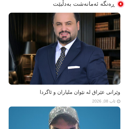
ڕەنگە ئەمانەشت بەدڵبێت
وێرانی عێراق لە نێوان ملیاران و ئاگردا
ئاب 08, 2026