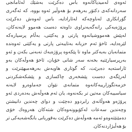
‎ئەوەی لەمیدیاكانەوە باس دەكرێت بەشێك لەئامانجی
سەردانەكەی دكتۆر بەرهەم بۆ هەوڵیر ئەوە بووە، كە ئەگەری
گۆرانكاری لەناوچەكە لەئارادایە، باس لەوەش دەكرێت
پرۆژەیەكی رانەگەیەنراوی داوەتە دەست هەموو لایەنەكان،
لەپێش هەمووشیانەوە پارتی و یەكێتی، بەڵام پرسیارەكە
لێرەدایە، ئاخۆ ئەم حزبانە بەتایبەتی پارتی و یەكێتی ئەوەندە
متمانەیان بەیەكتر ماوە تا پێكەوە پرۆژەیەك تەبەنی بكەن و ئەو
بەرپرسیارێتیە بخەنە سەر شانی خۆیان، ئاخۆ هەوڵەكان بەو
ئاراستەیە دەبرێت، كە گوتاری هاوبەش بەرهەمبهێنرێت و
لەرێگەی دەست پێشخەری چاكسازی و پێشكەشكردنی
خزمەتگوزارییەكانەوە متمانەی نێوان جەماوەرو لایەنە
سیاسییەكان مەتین تر بكەنەوە، یان ئەم هەوڵەش بەدەردی ئەو
پرۆژەو هەوڵانەی رابردوو دەچێت و دوای چەندین دانیشتن
وچەندین سەعات لەكۆبوونەوەكان شتەكان هەروەك خۆی
دەمێنێتەوەو ئەمە هەوڵەش دەكرێت بەقوربانی بانگەشەیەكی تر
بۆ هەڵبژاردنەكان.