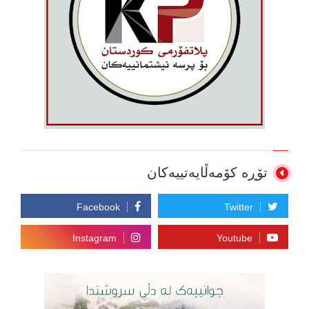
تۆڕە کۆمەڵایەتییەکان