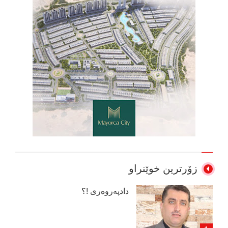
زۆرترین خوێنراو
دادپەروەری !؟