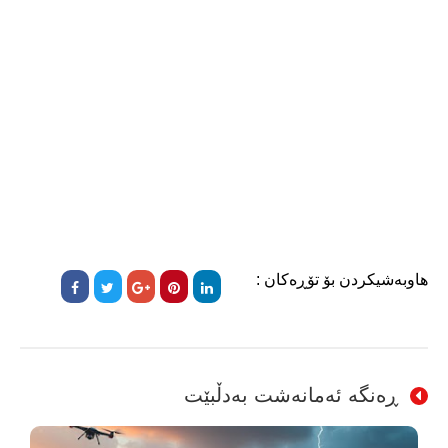
هاوبەشیکردن بۆ تۆڕەکان :
ڕەنگە ئەمانەشت بەدڵبێت