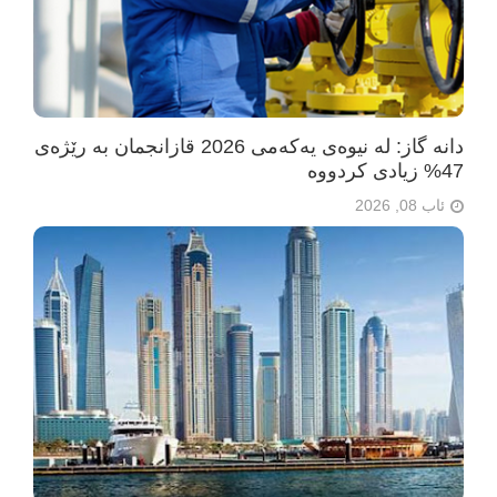
دانە گاز: لە نیوەی یەکەمی 2026 قازانجمان بە رێژەی
47% زیادی کردووە
ئاب 08, 2026