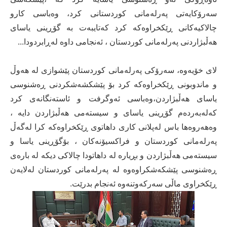
سەرۆکایەتی پەرلەمانی کوردستانی کرد، وەباسی کارو
چالاکیەکانی ڕێکخراوەكە کرد کەتایبەت بە گۆڕینی یاسای
هەڵبژاردنی پەرلەمانی کوردستان ، ئەنجامی داوە لەڕابردودا...
لای خۆیەوە، سەرۆکی پەرلەمانی کوردستان پێشوازی لە هەوڵ
و ماندوبونی ڕێکخراوەكە کرد بۆ پێشکشەشکردنی ڕەشنوسی
یاسای ھەڵبژاردن،وەباسی ئەوگرفت و ئاستەنگانەی کرد
کەلەبەردەم گۆڕینی یاسای و سیستەمی هەڵبژاردن دایە ،
وەهەروەها باس لەپلانی کاری داهاتوی ڕێکخراوەكە کرا لەگەڵ
پەرلەمانی کوردستان و فراکسیۆنەکان ، بۆگۆڕینی یاسا و
سیستەمی هەڵبژاردن و بڕیارە لە داھاتودا چالاکی دیکە لە بارەی
ڕەشنوسی پێشکەشکراوەوە لە پەرلەمانی کوردستان لەلایەن
ڕێکخراوی ماڵی سەرکەوتنەوە ئەنجام بدرێت.