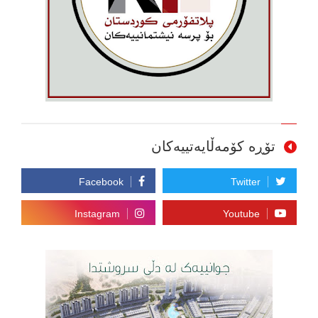
تۆڕە کۆمەڵایەتییەکان