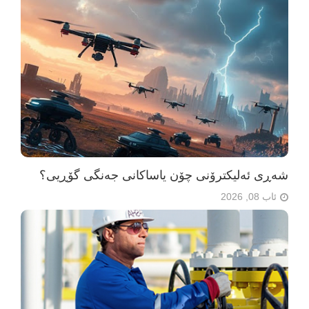
شەڕی ئەلیکترۆنی چۆن یاساکانی جەنگی گۆڕیی؟
ئاب 08, 2026