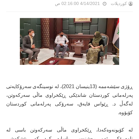
کوردپلات
4/14/2021 02:16:00 ص
ڕۆژی سێشەممە (13ینیسان 2021)، لە نوسینگەی سەرۆکایەتی
پەرلەمانی کوردستان شاندێکی ڕێکخراوی ماڵی سەرکەوتن،
لەگەڵ د. ڕێواس فایەق، سەرۆکی پەرلەمانی کوردستان
کۆبۆوە.
لە کۆبونەوەکەدا، ڕێکخراوی ماڵی سەرکەوتن باسی لە
ناوەڕۆکی ئەو ڕەشنوسی یاسایە کرد کە ،پێشکەشی