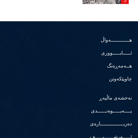
هــــــــــــەواڵ
ئـــــابـــــووری
هــەمەڕەنگ
چاوپێکەوتن
نەخشەی ماڵپەڕ
پــــەیـــــوەنــــــدی
دەربـــــــــــــــارەی
ئـــــەرشــــــیـــــف