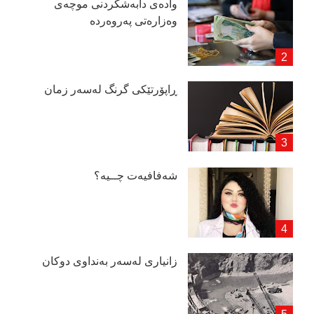
وادەی دابەشكردنی موچەی
وەزارەتی پەروەردە
ڕاپۆرتێكی گرنگ لەسەر زمان
شەفافیەت چــیە؟
زانیاری لەسەر بەنداوی دوكان