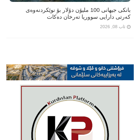
بانکی جیهانی 100 ملیۆن دۆلار بۆ نوێکردنەوەی
کەرتی دارایی سووریا تەرخان دەکات
ئاب 08, 2026