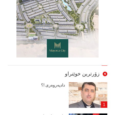
زۆرترین خوێنراو
دادپەروەری !؟