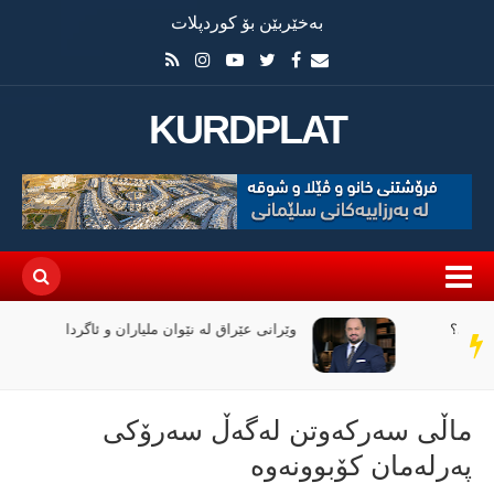
بەخێربێن بۆ کوردپلات
KURDPLAT
وێرانی عێراق لە نێوان ملیاران و ئاگردا
سەر
دێڕ
ماڵی سەركەوتن لەگەڵ سەرۆكی
پەرلەمان كۆبوونەوە