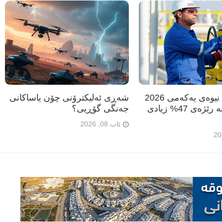
دانە گاز: لە نیوەی یەکەمی 2026
شەڕی ئەلیکترۆنی چۆن یاساکانی
قازانجمان بە رێژەی 47% زیادی
جەنگی گۆڕیی؟
ئاب 08, 2026