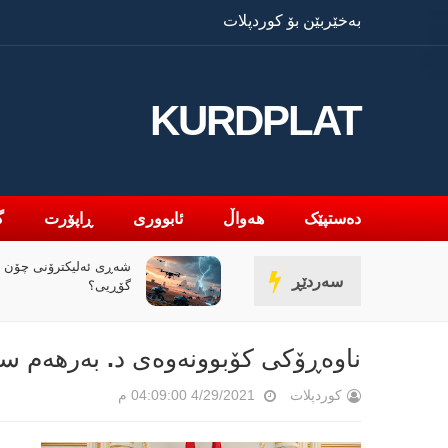
بەخێربێن بۆ کوردپلات
KURDPLAT
دەستپێک
هەواڵ
ئابووری
ڕاپۆرت
گ
ڕی ئەلیکترۆنی چۆن یاساکانی جەنگی
وێرانی عێراق لە نێوان
سەردێڕ
ڕیی؟
ناوەڕۆکى کۆبوونەوەى د. بەرهەم سا
کوردپلات
4/29/2021 04:09:00 م