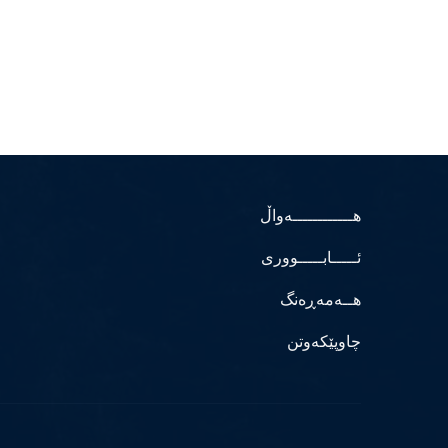
هــــــــــــەواڵ
ئـــــابـــــووری
هــەمەڕەنگ
چاوپێکەوتن