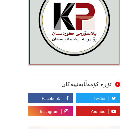
تۆڕە کۆمەڵایەتییەکان