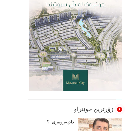
زۆرترین خوێنراو
دادپەروەری !؟