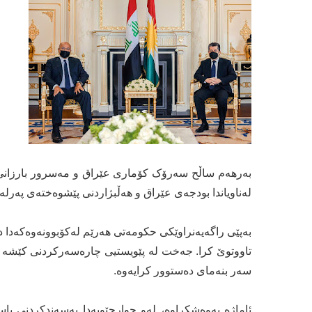
بەرهەم ساڵح سەرۆک کۆمارى عێراق و مەسرور بارزانى 
لەناویاندا بودجەى عێراق و هەڵبژاردنى پێشوەختەى پەرلە
بەپێی راگەیەنراوێکى حکومەتى هەرێم لەکۆبوونەوەکەدا 
تاووتوێ كرا. جەخت لە پێویستیی چارەسەركردنی كێشە ه
سەر بنەمای دەستوور کرایەوە.