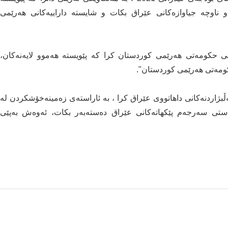
 ناوچە جیاوازەكانی عێراق بكات و شایستە داراییەکانی هەرێمی
نی حکومەتی هەرێمی کوردستان کرا کە پێویستە هەموو لایەنەکان،
ومەتی هەرێمی کوردستان".
ڵبژاردنەکانی داهاتووی عێراق کرا ، بە ئاراستەی زەمینەخۆشكردن لە
استی سەرجەم پێكهاتەكانی عێراق دەستەبەر بكات، ئەوەش بەپێی