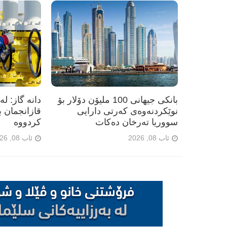
بانکی جیهانی 100 ملیۆن دۆلار بۆ
نوێکردنەوەی کەرتی دارایی
سووریا تەرخان دەکات
کردووە
ئاب 08, 2026
ئاب 08, 2026