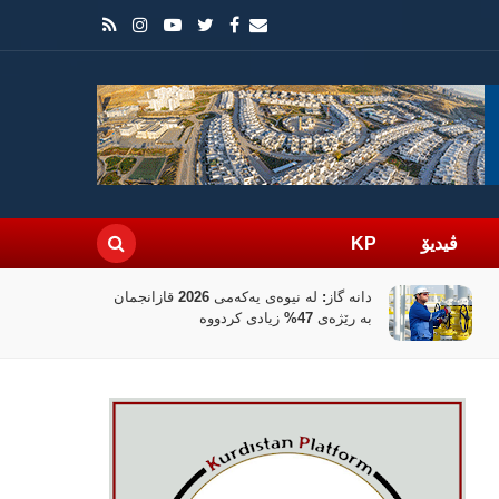
ڤیدیۆ
KP
202 قازانجمان
بانکی جیهانی 100 ملیۆن دۆلار بۆ
نوێکردنەوەی کەرتی دارایی سووریا تەرخان
دەکات