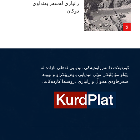
زانیاری لەسەر بەنداوی
دوكان
كوردپلات دامەزراوەیەكی میدیایی ئەهلی ئازادە لە
پێناو مۆدێلێكی نوێی میدیایی باوەڕپێكراو و بوونە
سەرچاوەی هەواڵ و زانیاری دروستدا كاردەكات.