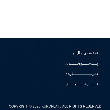
نەخشەی ماڵپەڕ
پــــەیـــــوەنــــــدی
دەربـــــــــــــــارەی
ئـــــەرشــــــیـــــف
COPYRIGHT© 2020 KURDPLAT / ALL RIGHTS RESERVED