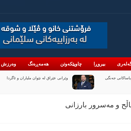
ەلەری
بیروڕا
چاوپێکەوتن
هەمەڕەنگ
وەرزش
 ملیاران و ئاگردا
دانە گاز: لە نیوەی یەکەمی 6
بە رێژەی 47% زیادی کردووە
ڵح و مەسرور بارزانى