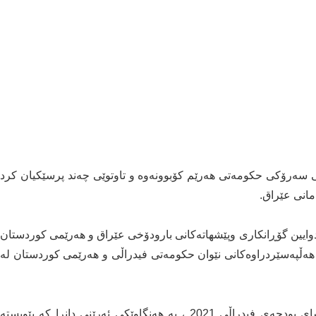
سەرۆکى حکومەتى هەرێم کۆبوونەوە و تاوتوێی چەند پرسێکیان کرد
مانى عێراق.
دوایین گۆڕانکاری وپێشهاتەکانی بارودۆخی عێراق و هەرێمی كوردستان
ەڵپەسێردراوەكانی نێوان حكومەتی فیدراڵی و هەرێمی کوردستان لە
ئاماژە بەوەشکراوە، لەو چوارچێویەدا پەسەندكردنی یاسای بودجەی فیدراڵی 2021 ، بە هەنگاوێكی ئەرێنی دانرا کە پێویستە