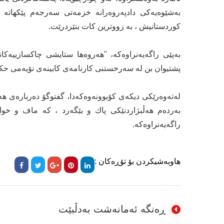
بەشێوەیەكی دادپەروەرانە خزمەتی سەرجەم پێكهاتە و
کوردستانیش ، بە زووترین کات بنێردرێت.
بەپێی راگەیەنراوەکە، "هەروەها ستایشی چاکسازییەکا
پشتیوان بن لە سەرخستنی کارنامەی کابینەی نۆیەمی حک
لەتەوەرێكی دیکەی كۆبوونەوەكەدا، گفتوگۆ دەربارەی هە
بەردەم هەڵبژاردنێكی پاك و بێگەرد ، كە ماف و خو
راگەیەنراوەکە.
هاوبەشیکردن بۆ تۆڕەکان :
ڕەنگە ئەمانەشت بەدڵبێت