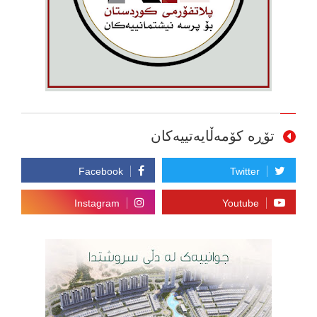
تۆڕە کۆمەڵایەتییەکان