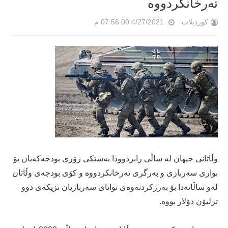
ته‌رخانكردووه‌
کوردپلات
4/27/2021 07:56:00 م
وڵاتانی جیهان له‌ ساڵی رابردوودا به‌شێكی زۆری بودجه‌كه‌یان بۆ
بواری سه‌ربازی و به‌رگری ته‌رخانكردووه‌ و كۆی بودجه‌ی وڵاتان
له‌و ساڵانه‌دا بۆ به‌رزكردنه‌وه‌ی توانای سه‌ربازیان نزیكه‌ی دوو
ترلیۆن دۆلار بووه‌.