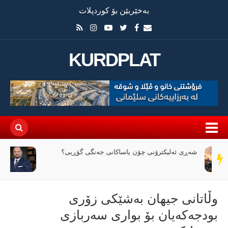
بەخێربێن بۆ کوردپلات
KURDPLAT
وێرانی عێراق لە نێوان ملیاران و ئاگردا
سەر
دێڕ
وڵاتانی جیهان به‌شێكی زۆری
بودجه‌كه‌یان بۆ بواری سه‌ربازی