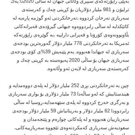
به‌پێی راپۆرته‌كه‌ی سیپری وڵاتانی جیهان له‌ ساڵی 2020دا یه‌ك
ترلیۆن و 981 ملیار دۆلاریان بۆ كڕینی چه‌ك و كه‌رسته‌ی
سه‌ربازی ته‌رخان كردووه‌ ،ته‌رخانكردنی ئه‌و گوژمه‌ پاره‌یه‌ له‌
كاتێكدایه‌ له‌ ساڵی رابردووه‌وه‌ جیهانی گیرۆده‌ی قه‌یرانه‌كانی
بڵاوبوونه‌وه‌ی كۆرۆنا و قه‌یرانی داراییه‌ ،به‌ گوێره‌ی راپۆرته‌كه‌
ئه‌مریكا به‌ ته‌رخانكردنی 778 ملیار دۆلار گه‌وره‌ترین بودجه‌ی
سه‌ربازی له‌ جیهاندا هه‌بووه‌. به‌م پێیه‌یش 39%ی كۆی بودجه‌ی
سه‌ربازی جیهان بۆ ساڵی 2020 په‌یوه‌سته‌ به‌ كڕینی چه‌ك و
كه‌ره‌سته‌ی سه‌ربازی له‌ لایه‌ن ئه‌و وڵاته‌وه‌.
چین به‌ ته‌رخانكردنی بڕی 252 ملیار دۆلار له‌ پله‌ی دووه‌مدایه‌ و
هیندستانیش كه‌ له‌و ساڵه‌دا 73 ملیار دۆلاری بۆ بواری سه‌ربازی
و به‌رگری خه‌رج كردووه‌ له‌ پله‌ی سێهه‌مدایه‌،روسیا له‌ ساڵی
رابردوودا 62 ملیار دۆلار و به‌ریتانیاش 59 ملیار دۆلار بودجه‌ی
سه‌ربازییان هه‌بووه‌ و له‌ پله‌كانی چواره‌م و پێنجه‌مدان و
سعودیه‌ش سه‌رباری كه‌مكردنه‌وه‌ی تێچووه‌ سه‌ربازییه‌كانی،