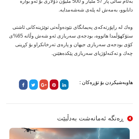
به‌ڵام ساڵی پار 57 ملیار و 500 ملیۆن دۆلاری بۆ ئه‌و بواره‌
دانابوو، به‌مه‌ش له‌ پله‌ی شه‌شه‌مدایه‌.
وه‌ك له‌ راپۆرته‌كه‌ی په‌یمانگای نێوده‌وڵه‌تی توێژینه‌كانی ئاشتی
ستۆكهۆڵمدا هاتووه‌، بودجه‌ی سه‌ربازی ئه‌و شه‌ش وڵاته‌ 65%ی
كۆی بودجه‌ی سه‌ربازی جیهان و پاره‌ی ته‌رخانكراو بۆ كڕینی
چه‌ك و ته‌كنه‌لۆژیای سه‌ربازی پێكده‌هێنن.
هاوبەشیکردن بۆ تۆڕەکان :
ڕەنگە ئەمانەشت بەدڵبێت