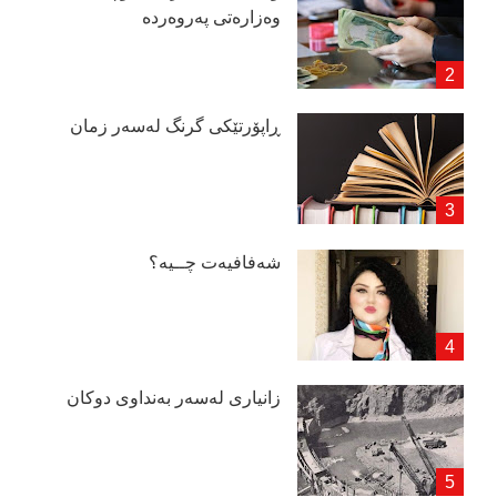
وەزارەتی پەروەردە
ڕاپۆرتێكی گرنگ لەسەر زمان
شەفافیەت چــیە؟
زانیاری لەسەر بەنداوی دوكان