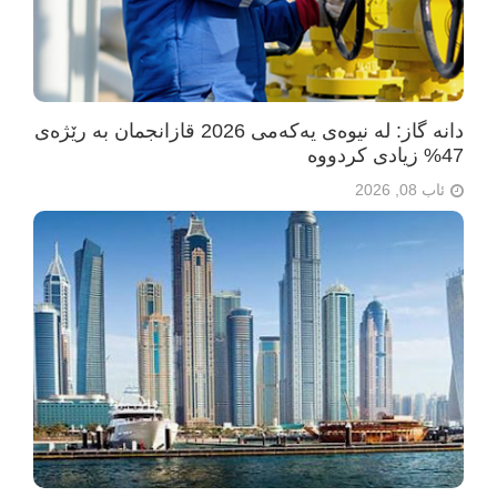
دانە گاز: لە نیوەی یەکەمی 2026 قازانجمان بە رێژەی
47% زیادی کردووە
ئاب 08, 2026