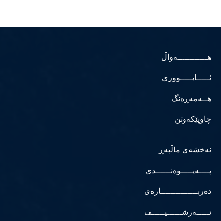
هــــــــــــەواڵ
ئـــــابـــــووری
هــەمەڕەنگ
چاوپێکەوتن
نەخشەی ماڵپەڕ
پــــەیـــــوەنــــــدی
دەربـــــــــــــــارەی
ئـــــەرشــــــیـــــف