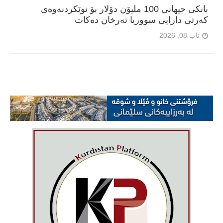
بانکی جیهانی 100 ملیۆن دۆلار بۆ نوێکردنەوەی
کەرتی دارایی سووریا تەرخان دەکات
ئاب 08, 2026