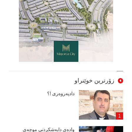
زۆرترین خوێنراو
دادپەروەری !؟
وادەی دابەشكردنی موچەی