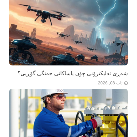
شەڕی ئەلیکترۆنی چۆن یاساکانی جەنگی گۆڕیی؟
ئاب 08, 2026